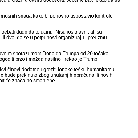
urnosnih snaga kako bi ponovno uspostavio kontrolu
 trebati dugo da to učini. "Nisu još glavni, ali su
n ili dva, da se u potpunosti organiziraju i preuzmu
irovnim sporazumom Donalda Trumpa od 20 točaka.
dogoditi brzo i možda nasilno“, rekao je Trump.
akvi činovi dodatno ugroziti ionako tešku humanitarnu
rje bude prekinuto zbog unutarnjih obračuna ili novih
 bit će značajno smanjene.