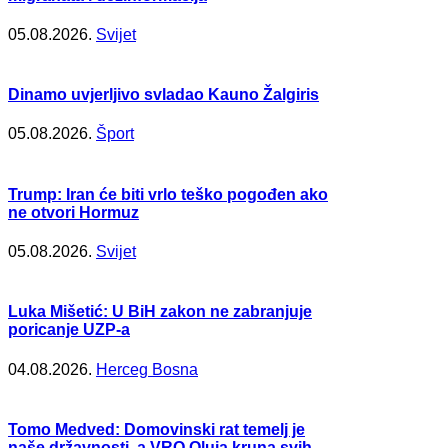
05.08.2026.
Svijet
Dinamo uvjerljivo svladao Kauno Žalgiris
05.08.2026.
Šport
Trump: Iran će biti vrlo teško pogođen ako
ne otvori Hormuz
05.08.2026.
Svijet
Luka Mišetić: U BiH zakon ne zabranjuje
poricanje UZP-a
04.08.2026.
Herceg Bosna
Tomo Medved: Domovinski rat temelj je
naše državnosti, a VRO Oluja kruna svih