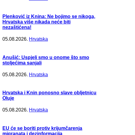
Plenković iz Knina: Ne bojimo se nikoga,
Hrvatska više nikada neće biti
nezaštićena!
05.08.2026.
Hrvatska
Anušić: Uspjeli smo u onome što smo
stoljećima sanjali
05.08.2026.
Hrvatska
Hrvatska i Knin ponosno slave obljetnicu
Oluje
05.08.2026.
Hrvatska
EU će se boriti protiv krijumčarenja
migranata i dezinformacija