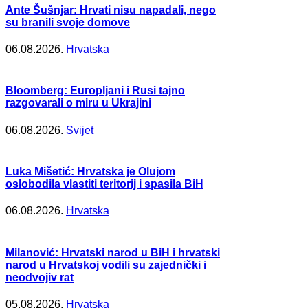
Ante Šušnjar: Hrvati nisu napadali, nego
su branili svoje domove
06.08.2026.
Hrvatska
Bloomberg: Europljani i Rusi tajno
razgovarali o miru u Ukrajini
06.08.2026.
Svijet
Luka Mišetić: Hrvatska je Olujom
oslobodila vlastiti teritorij i spasila BiH
06.08.2026.
Hrvatska
Milanović: Hrvatski narod u BiH i hrvatski
narod u Hrvatskoj vodili su zajednički i
neodvojiv rat
05.08.2026.
Hrvatska