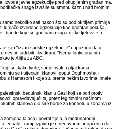
a, izvode javne egzekucije pred okupljenim građanima.
obodilačke snage izvršile su smrtnu kaznu nad brojnim
io samo nekoliko sati nakon što su pod okriljem primirja
tivisti tumače izvedene egzekucije kao brutalan pokušaj
ve i bande koje su godinama suparnički djelovale u
đaje kao "izvan-sudske egzekucije" i upozorio da u
 nevini ljudi biti likvidirani. "Nema funkcionalnih
rekao je Alijla za ABC.
 koji su, kako tvrde, sudjelovali u pljačkama
ominju se i utjecajni klanovi, poput Doghmosha i
sukobu s Hamasom i koje su, prema nekim izvorima, imale
alestinski beduinski klan u Gazi koji se bori protiv
vci, opravdavajući taj potez legitimnim načinom
okalnih klanova dio šire borbe za kontrolu u zonama iz
ela zamjena talaca i povrat tijela, a međunarodni
-a Donald Trump izjavio je u nedavnom priopćenju da
šću u Gazi" u okviru dogovora. Jučer je pak rekao da ga