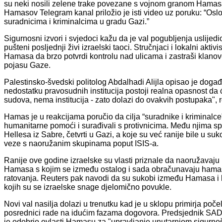
su neki nosili zelene trake povezane s vojnom granom Hamas
Hamasov Telegram kanal priložio je isti video uz poruku: “Osl
suradnicima i kriminalcima u gradu Gazi.”
Sigurnosni izvori i svjedoci kažu da je val pogubljenja uslijed
pušteni posljednji živi izraelski taoci. Stručnjaci i lokalni ak
Hamasa da brzo potvrdi kontrolu nad ulicama i zastraši klano
pojasu Gaze.
Palestinsko-švedski politolog Abdalhadi Alijla opisao je doga
nedostatku pravosudnih institucija postoji realna opasnost da će
sudova, nema institucija - zato dolazi do ovakvih postupaka", 
Hamas je u reakcijama poručio da cilja “suradnike i kriminalce”
humanitarne pomoći i surađivali s protivnicima. Među njima sp
Hellesa iz Sabre, četvrti u Gazi, a koje su već ranije bile u 
veze s naoružanim skupinama poput ISIS-a.
Ranije ove godine izraelske su vlasti priznale da naoružavaju p
Hamasa s kojim se između ostalog i sada obračunavaju hamaso
ratovanja. Reuters pak navodi da su sukobi između Hamasa i l
kojih su se izraelske snage djelomično povukle.
Novi val nasilja dolazi u trenutku kad je u sklopu primirja poč
posrednici rade na idućim fazama dogovora. Predsjednik SAD
je odobrio ovlasti Hamasu za "upravljanje unutarnjom sigurno