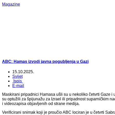
Magazine
ABC: Hamas izvodi javna pogubljenja u Gazi
15.10.2025.
Svijet
Ispis
E-mail
Maskirani pripadnici Hamasa ušli su u nekoliko četvrti Gaze i
su optužili za špijunažu za Izrael ili pripadnost suparničkim
i videozapisa objavljenih od strane medija.
Verificirani snimak koji je proučio ABC lociran je u četvrti Sab