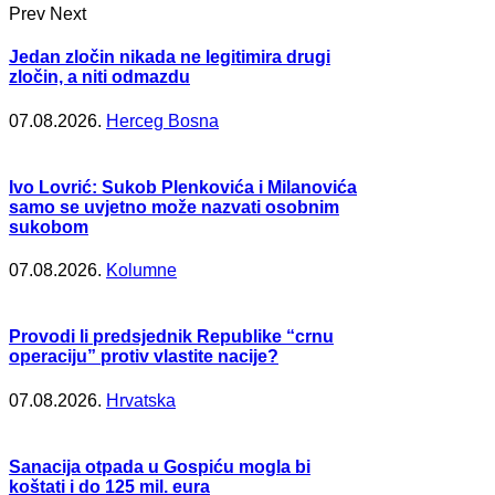
Prev
Next
Jedan zločin nikada ne legitimira drugi
zločin, a niti odmazdu
07.08.2026.
Herceg Bosna
Ivo Lovrić: Sukob Plenkovića i Milanovića
samo se uvjetno može nazvati osobnim
sukobom
07.08.2026.
Kolumne
Provodi li predsjednik Republike “crnu
operaciju” protiv vlastite nacije?
07.08.2026.
Hrvatska
Sanacija otpada u Gospiću mogla bi
koštati i do 125 mil. eura