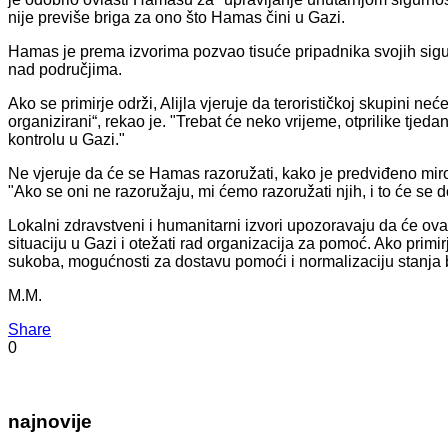
nije previše briga za ono što Hamas čini u Gazi.
Hamas je prema izvorima pozvao tisuće pripadnika svojih sig
nad područjima.
Ako se primirje održi, Alijla vjeruje da terorističkoj skupini neće
organizirani“, rekao je. "Trebat će neko vrijeme, otprilike tjeda
kontrolu u Gazi."
Ne vjeruje da će se Hamas razoružati, kako je predviđeno m
"Ako se oni ne razoružaju, mi ćemo razoružati njih, i to će se 
Lokalni zdravstveni i humanitarni izvori upozoravaju da će ov
situaciju u Gazi i otežati rad organizacija za pomoć. Ako primi
sukoba, mogućnosti za dostavu pomoći i normalizaciju stanja
M.M.
Share
0
najnovije