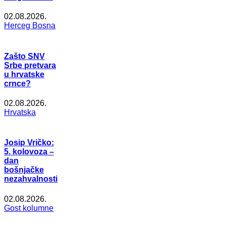
02.08.2026.
Herceg Bosna
Zašto SNV
Srbe pretvara
u hrvatske
crnce?
02.08.2026.
Hrvatska
Josip Vričko:
5. kolovoza –
dan
bošnjačke
nezahvalnosti
02.08.2026.
Gost kolumne