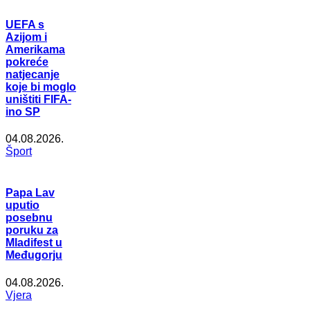
UEFA s
Azijom i
Amerikama
pokreće
natjecanje
koje bi moglo
uništiti FIFA-
ino SP
04.08.2026.
Šport
Papa Lav
uputio
posebnu
poruku za
Mladifest u
Međugorju
04.08.2026.
Vjera