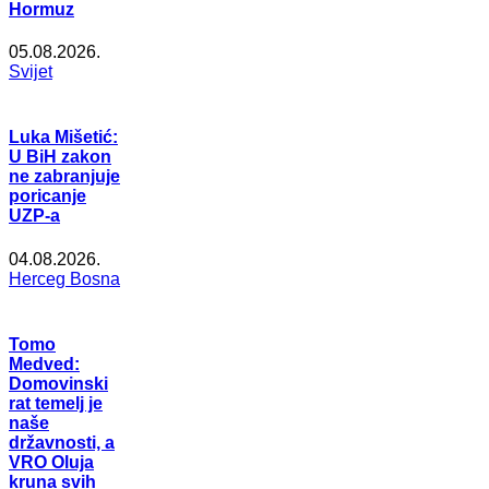
Hormuz
05.08.2026.
Svijet
Luka Mišetić:
U BiH zakon
ne zabranjuje
poricanje
UZP-a
04.08.2026.
Herceg Bosna
Tomo
Medved:
Domovinski
rat temelj je
naše
državnosti, a
VRO Oluja
kruna svih