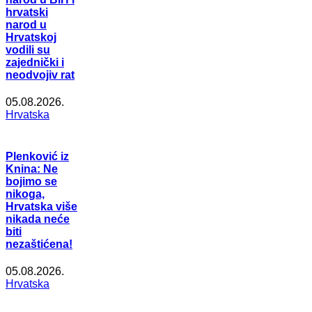
hrvatski
narod u
Hrvatskoj
vodili su
zajednički i
neodvojiv rat
05.08.2026.
Hrvatska
Plenković iz
Knina: Ne
bojimo se
nikoga,
Hrvatska više
nikada neće
biti
nezaštićena!
05.08.2026.
Hrvatska