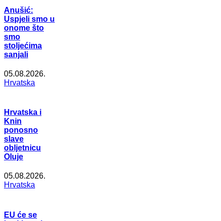
Anušić:
Uspjeli smo u
onome što
smo
stoljećima
sanjali
05.08.2026.
Hrvatska
Hrvatska i
Knin
ponosno
slave
obljetnicu
Oluje
05.08.2026.
Hrvatska
EU će se