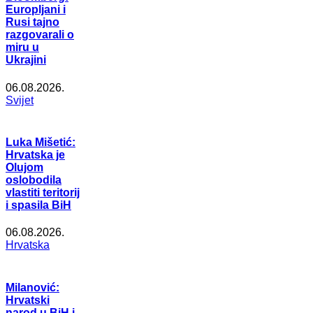
Europljani i
Rusi tajno
razgovarali o
miru u
Ukrajini
06.08.2026.
Svijet
Luka Mišetić:
Hrvatska je
Olujom
oslobodila
vlastiti teritorij
i spasila BiH
06.08.2026.
Hrvatska
Milanović:
Hrvatski
narod u BiH i