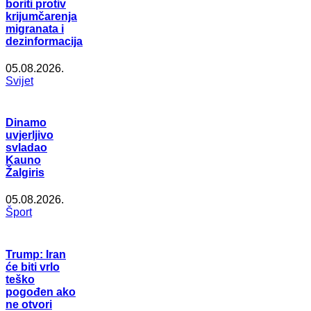
boriti protiv
krijumčarenja
migranata i
dezinformacija
05.08.2026.
Svijet
Dinamo
uvjerljivo
svladao
Kauno
Žalgiris
05.08.2026.
Šport
Trump: Iran
će biti vrlo
teško
pogođen ako
ne otvori