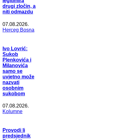
legitimira
drugi zločin, a
niti odmazdu
07.08.2026.
Herceg Bosna
Ivo Lovrić:
Sukob
Plenkovića i
Milanovića
samo se
uvjetno može
nazvati
osobnim
sukobom
07.08.2026.
Kolumne
Provodi li
predsjednik