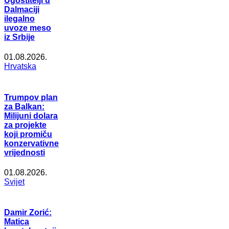
Ugostitelji u
Dalmaciji
ilegalno
uvoze meso
iz Srbije
01.08.2026.
Hrvatska
Trumpov plan
za Balkan:
Milijuni dolara
za projekte
koji promiču
konzervativne
vrijednosti
01.08.2026.
Svijet
Damir Zorić:
Matica