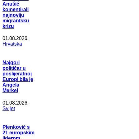
Anušić
komentirali
najnoviju
migrantsku
krizu
01.08.2026.
Hrvatska
Najgori
političar u
poslijeratnoj
Europi bila je
Angela
Merkel
01.08.2026.
Svijet
Plenković s
21 europskim
liderom