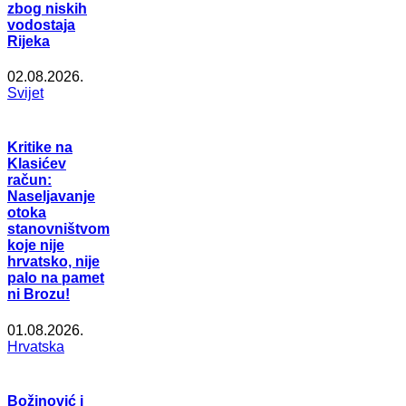
zbog niskih
vodostaja
Rijeka
02.08.2026.
Svijet
Kritike na
Klasićev
račun:
Naseljavanje
otoka
stanovništvom
koje nije
hrvatsko, nije
palo na pamet
ni Brozu!
01.08.2026.
Hrvatska
Božinović i