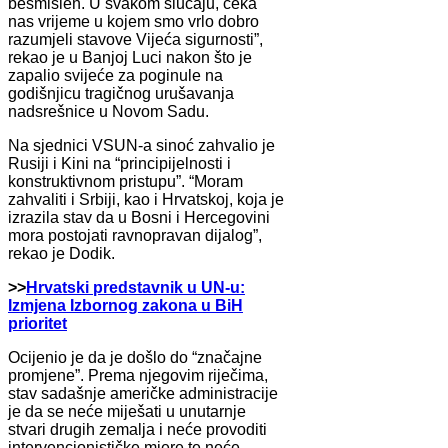
besmislen. U svakom slučaju, čeka
nas vrijeme u kojem smo vrlo dobro
razumjeli stavove Vijeća sigurnosti”,
rekao je u Banjoj Luci nakon što je
zapalio svijeće za poginule na
godišnjicu tragičnog urušavanja
nadsrešnice u Novom Sadu.
Na sjednici VSUN-a sinoć zahvalio je
Rusiji i Kini na “principijelnosti i
konstruktivnom pristupu”. “Moram
zahvaliti i Srbiji, kao i Hrvatskoj, koja je
izrazila stav da u Bosni i Hercegovini
mora postojati ravnopravan dijalog”,
rekao je Dodik.
>>
Hrvatski predstavnik u UN-u:
Izmjena Izbornog zakona u BiH
prioritet
Ocijenio je da je došlo do “značajne
promjene”. Prema njegovim riječima,
stav sadašnje američke administracije
je da se neće miješati u unutarnje
stvari drugih zemalja i neće provoditi
intervencionističke mjere te neće