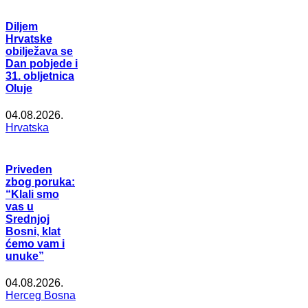
Diljem
Hrvatske
obilježava se
Dan pobjede i
31. obljetnica
Oluje
04.08.2026.
Hrvatska
Priveden
zbog poruka:
“Klali smo
vas u
Srednjoj
Bosni, klat
ćemo vam i
unuke”
04.08.2026.
Herceg Bosna