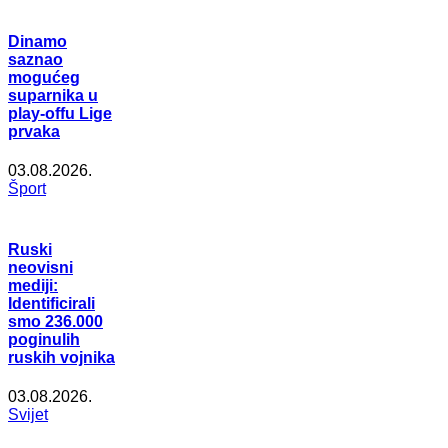
Dinamo
saznao
mogućeg
suparnika u
play-offu Lige
prvaka
03.08.2026.
Šport
Ruski
neovisni
mediji:
Identificirali
smo 236.000
poginulih
ruskih vojnika
03.08.2026.
Svijet