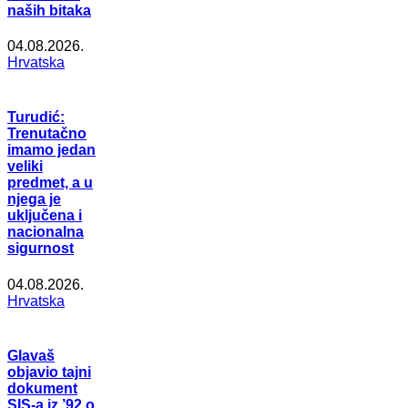
naših bitaka
04.08.2026.
Hrvatska
Turudić:
Trenutačno
imamo jedan
veliki
predmet, a u
njega je
uključena i
nacionalna
sigurnost
04.08.2026.
Hrvatska
Glavaš
objavio tajni
dokument
SIS-a iz ’92 o