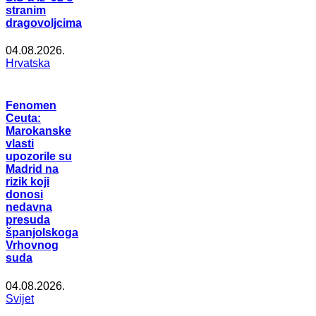
stranim
dragovoljcima
04.08.2026.
Hrvatska
Fenomen
Ceuta:
Marokanske
vlasti
upozorile su
Madrid na
rizik koji
donosi
nedavna
presuda
španjolskoga
Vrhovnog
suda
04.08.2026.
Svijet