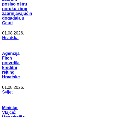
poslao oštru
poruku zbog
zabrinjavajućih
događaja u
Ceuti
01.08.2026.
Hrvatska
Agencija
Fitch
potvrdila
kreditni
rejting
Hrvatske
01.08.2026.
Svijet
Ministar
Vlajčić: