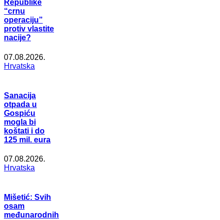
Republike
“crnu
operaciju”
protiv vlastite
nacije?
07.08.2026.
Hrvatska
Sanacija
otpada u
Gospiću
mogla bi
koštati i do
125 mil. eura
07.08.2026.
Hrvatska
Mišetić: Svih
osam
međunarodnih