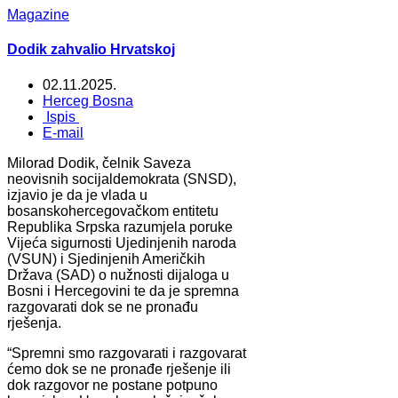
Magazine
Dodik zahvalio Hrvatskoj
02.11.2025.
Herceg Bosna
Ispis
E-mail
Milorad Dodik, čelnik Saveza
neovisnih socijaldemokrata (SNSD),
izjavio je da je vlada u
bosanskohercegovačkom entitetu
Republika Srpska razumjela poruke
Vijeća sigurnosti Ujedinjenih naroda
(VSUN) i Sjedinjenih Američkih
Država (SAD) o nužnosti dijaloga u
Bosni i Hercegovini te da je spremna
razgovarati dok se ne pronađu
rješenja.
“Spremni smo razgovarati i razgovarat
ćemo dok se ne pronađe rješenje ili
dok razgovor ne postane potpuno