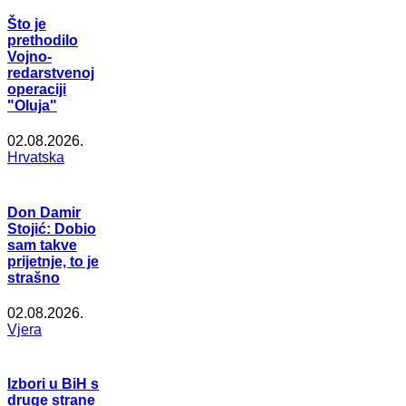
Što je
prethodilo
Vojno-
redarstvenoj
operaciji
"Oluja"
02.08.2026.
Hrvatska
Don Damir
Stojić: Dobio
sam takve
prijetnje, to je
strašno
02.08.2026.
Vjera
Izbori u BiH s
druge strane