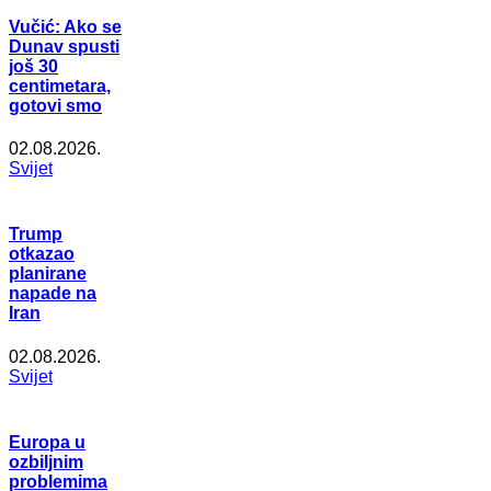
Vučić: Ako se
Dunav spusti
još 30
centimetara,
gotovi smo
02.08.2026.
Svijet
Trump
otkazao
planirane
napade na
Iran
02.08.2026.
Svijet
Europa u
ozbiljnim
problemima