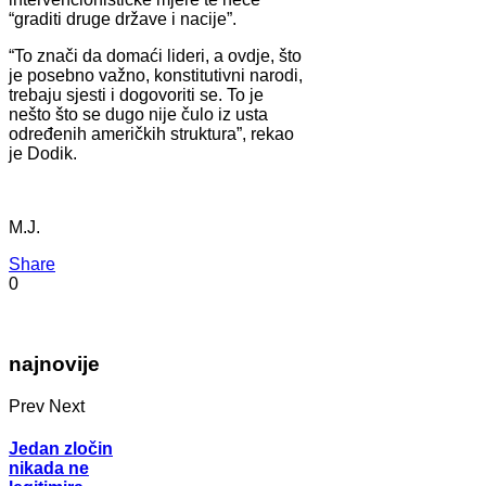
“graditi druge države i nacije”.
“To znači da domaći lideri, a ovdje, što
je posebno važno, konstitutivni narodi,
trebaju sjesti i dogovoriti se. To je
nešto što se dugo nije čulo iz usta
određenih američkih struktura”, rekao
je Dodik.
M.J.
Share
0
najnovije
Prev
Next
Jedan zločin
nikada ne