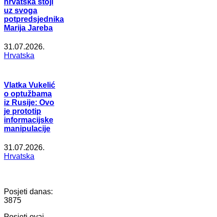
hrvatska stoji
uz svoga
potpredsjednika
Marija Jareba
31.07.2026.
Hrvatska
Vlatka Vukelić
o optužbama
iz Rusije: Ovo
je prototip
informacijske
manipulacije
31.07.2026.
Hrvatska
Posjeti danas:
3875
Posjeti ovaj