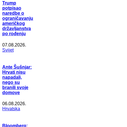
Trump
potpisao
naredbe o
ograničavanju
američkog
državljanstva
po rođenju
07.08.2026.
Svijet
Ante Šušnjar:
Hrvati nisu
napadali,
nego su
branili svoje
domove
06.08.2026.
Hrvatska
Bloomberg: