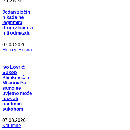
Prev
Next
Jedan zločin
nikada ne
legitimira
drugi zločin, a
niti odmazdu
07.08.2026.
Herceg Bosna
Ivo Lovrić:
Sukob
Plenkovića i
Milanovića
samo se
uvjetno može
nazvati
osobnim
sukobom
07.08.2026.
Kolumne