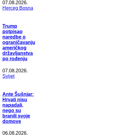
07.08.2026.
Herceg Bosna
Trump
potpisao
naredbe o
ograničavanju
američkog
državljanstva
po rođenju
07.08.2026.
Svijet
Ante Šušnjar:
Hrvati nisu
napadali,
nego su
branili svoje
domove
06.08.2026.