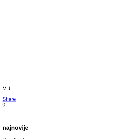
M.J.
Share
0
najnovije