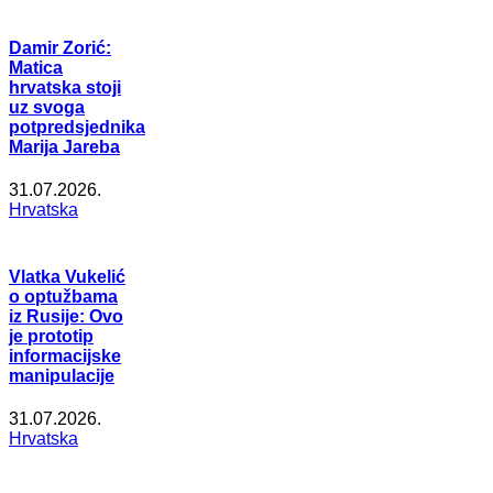
Damir Zorić:
Matica
hrvatska stoji
uz svoga
potpredsjednika
Marija Jareba
31.07.2026.
Hrvatska
Vlatka Vukelić
o optužbama
iz Rusije: Ovo
je prototip
informacijske
manipulacije
31.07.2026.
Hrvatska