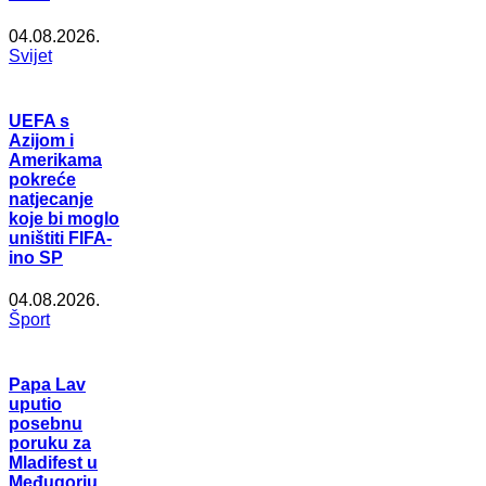
04.08.2026.
Svijet
UEFA s
Azijom i
Amerikama
pokreće
natjecanje
koje bi moglo
uništiti FIFA-
ino SP
04.08.2026.
Šport
Papa Lav
uputio
posebnu
poruku za
Mladifest u
Međugorju