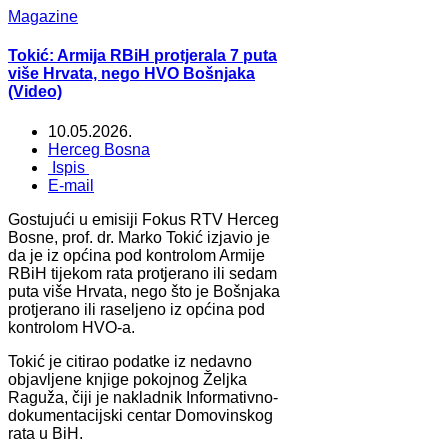
Magazine
Tokić: Armija RBiH protjerala 7 puta
više Hrvata, nego HVO Bošnjaka
(Video)
10.05.2026.
Herceg Bosna
Ispis
E-mail
Gostujući u emisiji Fokus RTV Herceg
Bosne, prof. dr. Marko Tokić izjavio je
da je iz općina pod kontrolom Armije
RBiH tijekom rata protjerano ili sedam
puta više Hrvata, nego što je Bošnjaka
protjerano ili raseljeno iz općina pod
kontrolom HVO-a.
Tokić je citirao podatke iz nedavno
objavljene knjige pokojnog Željka
Raguža, čiji je nakladnik Informativno-
dokumentacijski centar Domovinskog
rata u BiH.