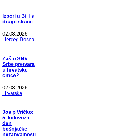
Izbori u BiH s
druge strane
02.08.2026.
Herceg Bosna
Zašto SNV
Srbe pretvara
u hrvatske
crnce?
02.08.2026.
Hrvatska
Josip Vričko:
5. kolovoza –
dan
bošnjačke
nezahvalnosti