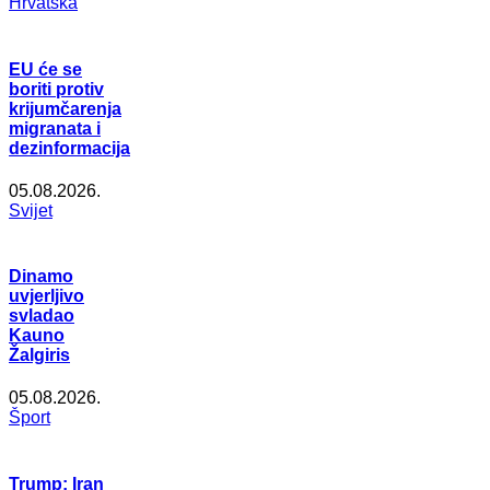
Hrvatska
EU će se
boriti protiv
krijumčarenja
migranata i
dezinformacija
05.08.2026.
Svijet
Dinamo
uvjerljivo
svladao
Kauno
Žalgiris
05.08.2026.
Šport
Trump: Iran