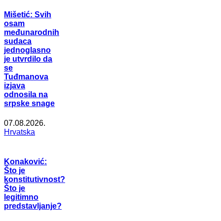
Mišetić: Svih
osam
međunarodnih
sudaca
jednoglasno
je utvrdilo da
se
Tuđmanova
izjava
odnosila na
srpske snage
07.08.2026.
Hrvatska
Konaković:
Što je
konstitutivnost?
Što je
legitimno
predstavljanje?