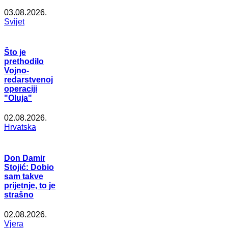
03.08.2026.
Svijet
Što je
prethodilo
Vojno-
redarstvenoj
operaciji
"Oluja"
02.08.2026.
Hrvatska
Don Damir
Stojić: Dobio
sam takve
prijetnje, to je
strašno
02.08.2026.
Vjera