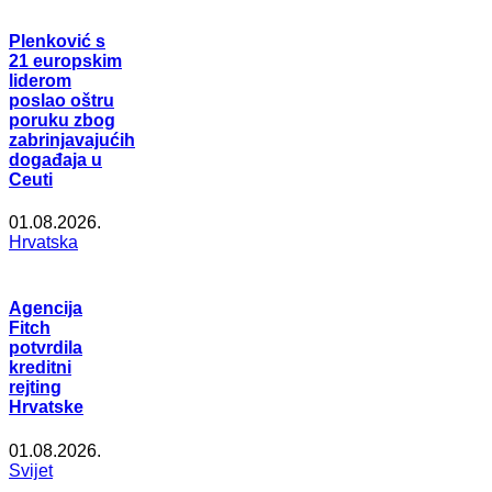
Plenković s
21 europskim
liderom
poslao oštru
poruku zbog
zabrinjavajućih
događaja u
Ceuti
01.08.2026.
Hrvatska
Agencija
Fitch
potvrdila
kreditni
rejting
Hrvatske
01.08.2026.
Svijet