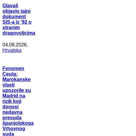
Glavaš
objavio tajni
dokument
SIS-a iz ’92 o
stranim
dragovoljcima
04.08.2026.
Hrvatska
Fenomen
Ceuta:
Marokanske
vlasti
upozorile su
Madrid na
rizik koji
donosi
nedavna
presuda
španjolskoga
Vrhovnog
suda