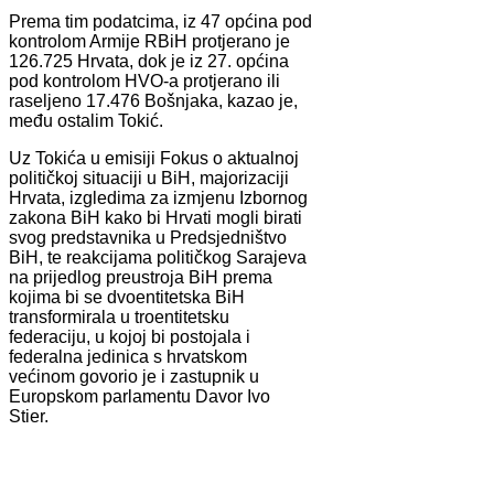
Prema tim podatcima, iz 47 općina pod
kontrolom Armije RBiH protjerano je
126.725 Hrvata, dok je iz 27. općina
pod kontrolom HVO-a protjerano ili
raseljeno 17.476 Bošnjaka, kazao je,
među ostalim Tokić.
Uz Tokića u emisiji Fokus o aktualnoj
političkoj situaciji u BiH, majorizaciji
Hrvata, izgledima za izmjenu Izbornog
zakona BiH kako bi Hrvati mogli birati
svog predstavnika u Predsjedništvo
BiH, te reakcijama političkog Sarajeva
na prijedlog preustroja BiH prema
kojima bi se dvoentitetska BiH
transformirala u troentitetsku
federaciju, u kojoj bi postojala i
federalna jedinica s hrvatskom
većinom govorio je i zastupnik u
Europskom parlamentu Davor Ivo
Stier.