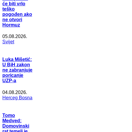
će biti vrlo
teško
pogođen ako
ne otvori
Hormuz
05.08.2026.
Svijet
Luka Mišetić:
U BiH zakon
ne zabranjuje
poricanje
UZP-a
04.08.2026.
Herceg Bosna
Tomo
Medved:
Domovinski
rat temelj je