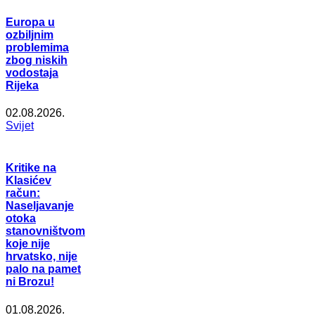
Europa u
ozbiljnim
problemima
zbog niskih
vodostaja
Rijeka
02.08.2026.
Svijet
Kritike na
Klasićev
račun:
Naseljavanje
otoka
stanovništvom
koje nije
hrvatsko, nije
palo na pamet
ni Brozu!
01.08.2026.