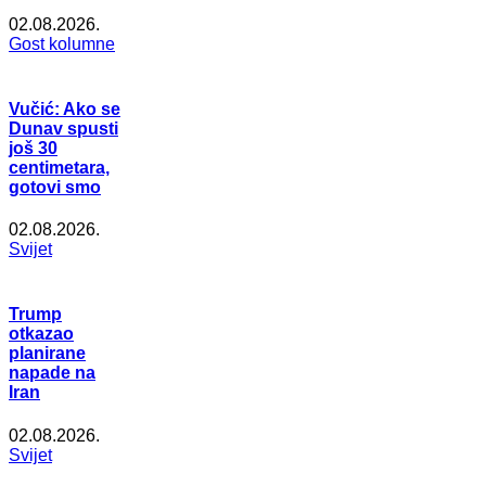
02.08.2026.
Gost kolumne
Vučić: Ako se
Dunav spusti
još 30
centimetara,
gotovi smo
02.08.2026.
Svijet
Trump
otkazao
planirane
napade na
Iran
02.08.2026.
Svijet