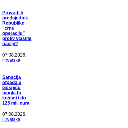
Provodi li
predsjednik
Republike
“crnu
operaciju”
protiv vlastite
nacije?
07.08.2026.
Hrvatska
Sanacija
otpada u
Gospiću
mogla bi
koštati i do
125 mil. eura
07.08.2026.
Hrvatska