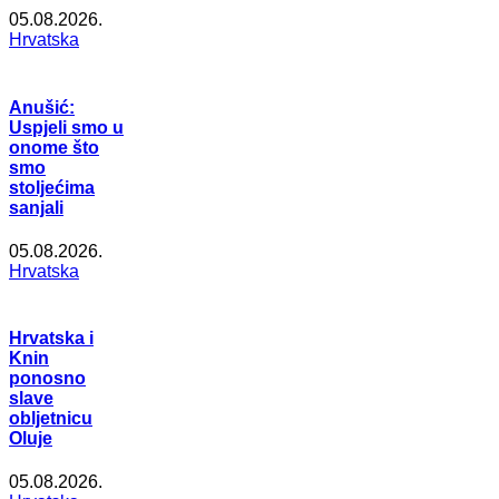
05.08.2026.
Hrvatska
Anušić:
Uspjeli smo u
onome što
smo
stoljećima
sanjali
05.08.2026.
Hrvatska
Hrvatska i
Knin
ponosno
slave
obljetnicu
Oluje
05.08.2026.