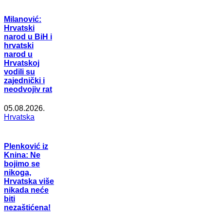
Milanović:
Hrvatski
narod u BiH i
hrvatski
narod u
Hrvatskoj
vodili su
zajednički i
neodvojiv rat
05.08.2026.
Hrvatska
Plenković iz
Knina: Ne
bojimo se
nikoga,
Hrvatska više
nikada neće
biti
nezaštićena!