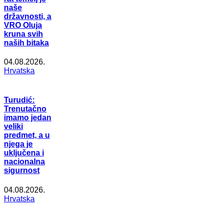
naše
državnosti, a
VRO Oluja
kruna svih
naših bitaka
04.08.2026.
Hrvatska
Turudić:
Trenutačno
imamo jedan
veliki
predmet, a u
njega je
uključena i
nacionalna
sigurnost
04.08.2026.
Hrvatska