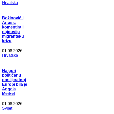
Hrvatska
Božinović i
Anušić
komentirali
najnoviju
migrantsku
krizu
01.08.2026.
Hrvatska
Najgori
političar u
poslijeratnoj
Europi bila je
Angela
Merkel
01.08.2026.
Svijet