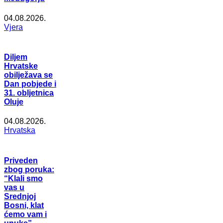
04.08.2026.
Vjera
Diljem
Hrvatske
obilježava se
Dan pobjede i
31. obljetnica
Oluje
04.08.2026.
Hrvatska
Priveden
zbog poruka:
“Klali smo
vas u
Srednjoj
Bosni, klat
ćemo vam i