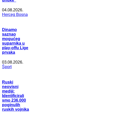
unuke”
04.08.2026.
Herceg Bosna
Dinamo
saznao
mogućeg
suparnika u
play-offu Lige
prvaka
03.08.2026.
Šport
Ruski
neovisni
mediji:
Identificirali
smo 236.000
poginulih
ruskih vojnika