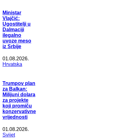
Ministar
Vlajčić:
Ugostitelji u
Dalmaciji
ilegalno
uvoze meso
iz Srbije
01.08.2026.
Hrvatska
Trumpov plan
za Balkan:
Milijuni dolara
za projekte
koji promiču
konzervativne
vrijednosti
01.08.2026.
Svijet