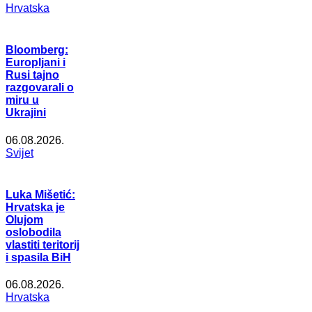
Hrvatska
Bloomberg:
Europljani i
Rusi tajno
razgovarali o
miru u
Ukrajini
06.08.2026.
Svijet
Luka Mišetić:
Hrvatska je
Olujom
oslobodila
vlastiti teritorij
i spasila BiH
06.08.2026.
Hrvatska