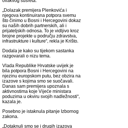
ovakvog susreta.
„Dolazak premijera Plenkovića i
njegova kontinuirana potpora svemu
što činimo u Bosni i Hercegovini dokaz
su naših dobrih partnerskih, ali i
prijateljskih odnosa. To je vidljivo kroz
brojne projekte u području zdravstva,
infrastrukture i kulture“, rekla je Krišto.
Dodala je kako su tijekom sastanka
razgovarali o nizu tema.
Vlada Republike Hrvatske uvijek je
bila potpora Bosni i Hercegovini na
njezinu europskom putu, bez obzira na
izazove s kojima smo se suočavali.
Danas sam premijera upoznala s
aktivnostima koje Vijeće ministara
poduzima u okviru svojih nadležnosti“,
kazala je.
Posebno je istaknula pitanje Izbornog
zakona.
„Dotaknuli smo se i drugih izazova