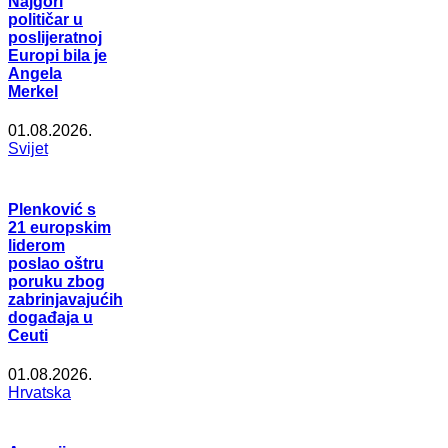
Najgori
političar u
poslijeratnoj
Europi bila je
Angela
Merkel
01.08.2026.
Svijet
Plenković s
21 europskim
liderom
poslao oštru
poruku zbog
zabrinjavajućih
događaja u
Ceuti
01.08.2026.
Hrvatska