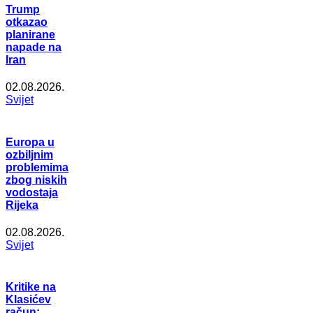
Trump
otkazao
planirane
napade na
Iran
02.08.2026.
Svijet
Europa u
ozbiljnim
problemima
zbog niskih
vodostaja
Rijeka
02.08.2026.
Svijet
Kritike na
Klasićev
račun: