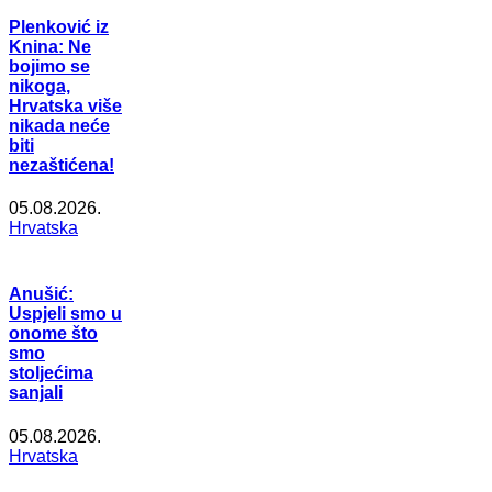
Plenković iz
Knina: Ne
bojimo se
nikoga,
Hrvatska više
nikada neće
biti
nezaštićena!
05.08.2026.
Hrvatska
Anušić:
Uspjeli smo u
onome što
smo
stoljećima
sanjali
05.08.2026.
Hrvatska