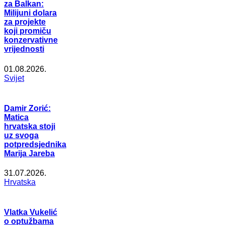
za Balkan:
Milijuni dolara
za projekte
koji promiču
konzervativne
vrijednosti
01.08.2026.
Svijet
Damir Zorić:
Matica
hrvatska stoji
uz svoga
potpredsjednika
Marija Jareba
31.07.2026.
Hrvatska
Vlatka Vukelić
o optužbama