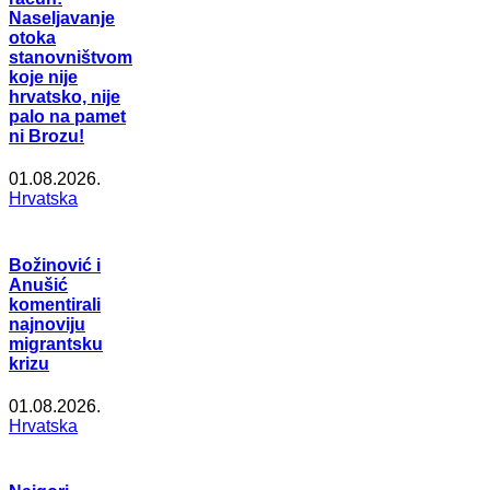
Naseljavanje
otoka
stanovništvom
koje nije
hrvatsko, nije
palo na pamet
ni Brozu!
01.08.2026.
Hrvatska
Božinović i
Anušić
komentirali
najnoviju
migrantsku
krizu
01.08.2026.
Hrvatska