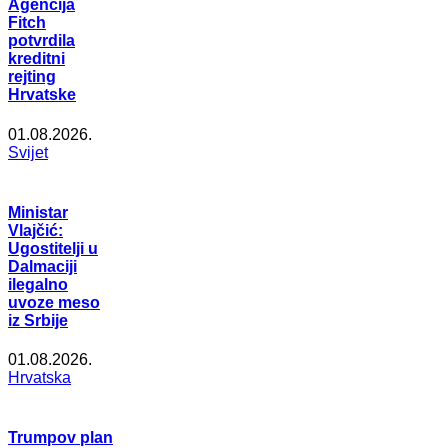
Agencija
Fitch
potvrdila
kreditni
rejting
Hrvatske
01.08.2026.
Svijet
Ministar
Vlajčić:
Ugostitelji u
Dalmaciji
ilegalno
uvoze meso
iz Srbije
01.08.2026.
Hrvatska
Trumpov plan