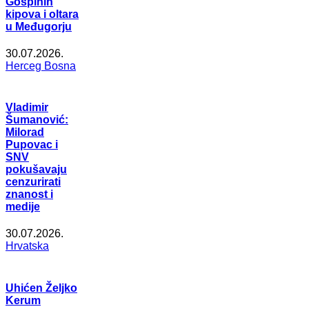
Gospinih
kipova i oltara
u Međugorju
30.07.2026.
Herceg Bosna
Vladimir
Šumanović:
Milorad
Pupovac i
SNV
pokušavaju
cenzurirati
znanost i
medije
30.07.2026.
Hrvatska
Uhićen Željko
Kerum