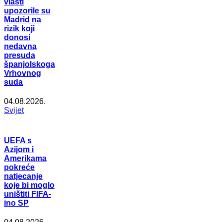
vlasti
upozorile su
Madrid na
rizik koji
donosi
nedavna
presuda
španjolskoga
Vrhovnog
suda
04.08.2026.
Svijet
UEFA s
Azijom i
Amerikama
pokreće
natjecanje
koje bi moglo
uništiti FIFA-
ino SP