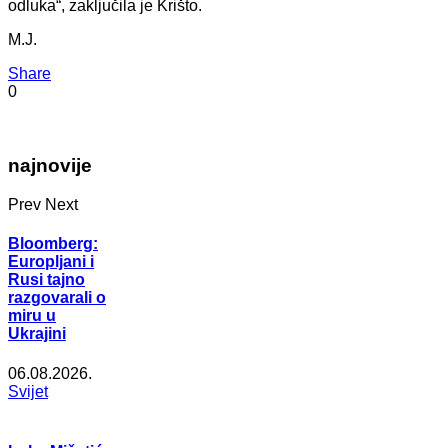
odluka“, zaključila je Krišto.
M.J.
Share
0
najnovije
Prev
Next
Bloomberg:
Europljani i
Rusi tajno
razgovarali o
miru u
Ukrajini
06.08.2026.
Svijet