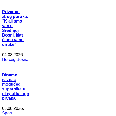
Priveden
zbog poruka:
“Klali smo
vas u
Srednjoj
Bosni, klat
ćemo vam i
unuke”
04.08.2026.
Herceg Bosna
Dinamo
saznao
mogućeg
suparnika u
play-offu Lige
prvaka
03.08.2026.
Šport