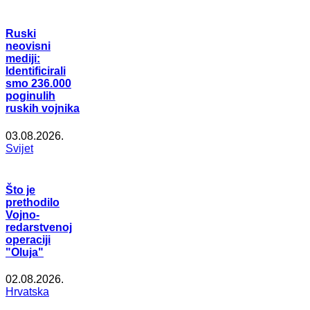
Ruski
neovisni
mediji:
Identificirali
smo 236.000
poginulih
ruskih vojnika
03.08.2026.
Svijet
Što je
prethodilo
Vojno-
redarstvenoj
operaciji
"Oluja"
02.08.2026.
Hrvatska