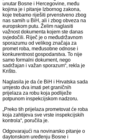
unutar Bosne i Hercegovine, među
kojima je i pitanje Izbornog zakona,
koje trebamo riješiti prvenstveno zbog
nas samih u BiH, ali i zbog obveza na
europskom putu. Želim naglasiti
važnost dokumenta kojem ste danas
svjedočili. Riječ je o međudržavnom
sporazumu od velikog značaja za
promet roba, međusobne odnose i
konkurentnost gospodarstva. To nije
samo formalni dokument, nego
sadržajan i važan sporazum“, rekla je
Krišto.
Naglasila je da će BiH i Hrvatska sada
umjesto dva imati pet graničnih
prijelaza za robu koja podliježe
potpunom inspekcijskom nadzoru.
„Preko tih prijelaza prometovat će roba
koja zahtijeva sve vrste inspekcijskih
kontrola“, poručila je.
Odgovarajući na novinarsko pitanje o
daytonskom uređenju Bosne i