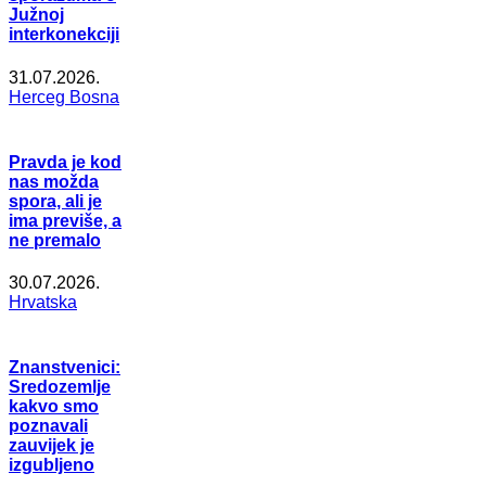
Južnoj
interkonekciji
31.07.2026.
Herceg Bosna
Pravda je kod
nas možda
spora, ali je
ima previše, a
ne premalo
30.07.2026.
Hrvatska
Znanstvenici:
Sredozemlje
kakvo smo
poznavali
zauvijek je
izgubljeno