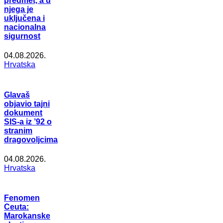
predmet, a u
njega je
uključena i
nacionalna
sigurnost
04.08.2026.
Hrvatska
Glavaš
objavio tajni
dokument
SIS-a iz ’92 o
stranim
dragovoljcima
04.08.2026.
Hrvatska
Fenomen
Ceuta:
Marokanske