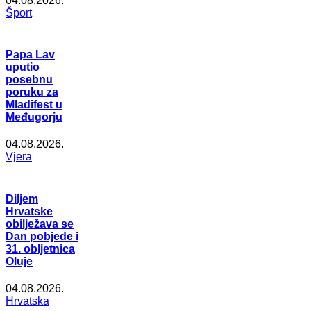
04.08.2026.
Šport
Papa Lav
uputio
posebnu
poruku za
Mladifest u
Međugorju
04.08.2026.
Vjera
Diljem
Hrvatske
obilježava se
Dan pobjede i
31. obljetnica
Oluje
04.08.2026.
Hrvatska