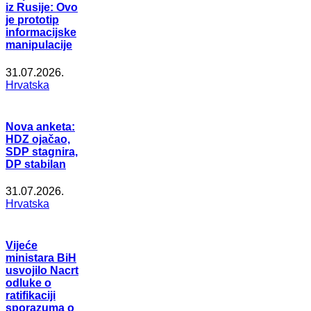
iz Rusije: Ovo
je prototip
informacijske
manipulacije
31.07.2026.
Hrvatska
Nova anketa:
HDZ ojačao,
SDP stagnira,
DP stabilan
31.07.2026.
Hrvatska
Vijeće
ministara BiH
usvojilo Nacrt
odluke o
ratifikaciji
sporazuma o