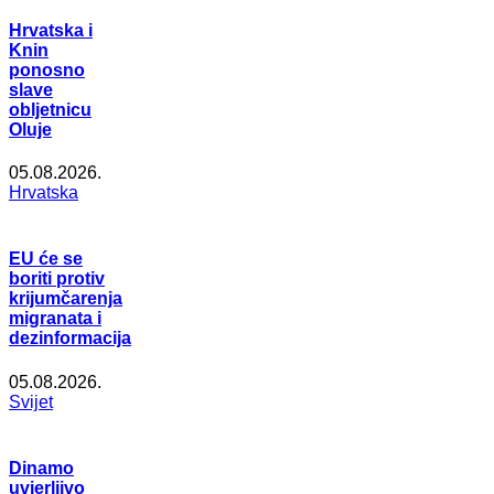
Hrvatska i
Knin
ponosno
slave
obljetnicu
Oluje
05.08.2026.
Hrvatska
EU će se
boriti protiv
krijumčarenja
migranata i
dezinformacija
05.08.2026.
Svijet
Dinamo
uvjerljivo