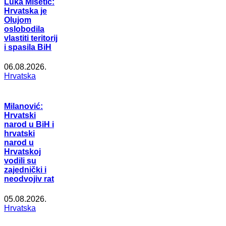
Luka Mišetić:
Hrvatska je
Olujom
oslobodila
vlastiti teritorij
i spasila BiH
06.08.2026.
Hrvatska
Milanović:
Hrvatski
narod u BiH i
hrvatski
narod u
Hrvatskoj
vodili su
zajednički i
neodvojiv rat
05.08.2026.
Hrvatska