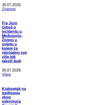
30.07.2026.
Znanost
Fra Jozo
Grbeš o
incidentu u
Međugorju:
Živimo u
svijetu u
kojem će
vjerojatno sve
više biti
takvih ljudi
30.07.2026.
Vjera
Krakowiak na
ispitivanju
zbog
oskvrnuća