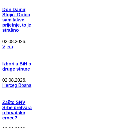
Don Damir
Stojić: Dobio
sam takve
prijetnje, to je
strašno
02.08.2026.
Vjera
Izbori u BiH s
druge strane
02.08.2026.
Herceg Bosna
Zašto SNV
Srbe pretvara
u hrvatske
crnce?