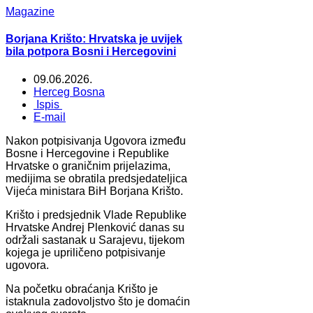
Magazine
Borjana Krišto: Hrvatska je uvijek
bila potpora Bosni i Hercegovini
09.06.2026.
Herceg Bosna
Ispis
E-mail
Nakon potpisivanja Ugovora između
Bosne i Hercegovine i Republike
Hrvatske o graničnim prijelazima,
medijima se obratila predsjedateljica
Vijeća ministara BiH Borjana Krišto.
Krišto i predsjednik Vlade Republike
Hrvatske Andrej Plenković danas su
održali sastanak u Sarajevu, tijekom
kojega je upriličeno potpisivanje
ugovora.
Na početku obraćanja Krišto je
istaknula zadovoljstvo što je domaćin