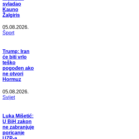
svladao
Kauno
Žalgiris
05.08.2026.
Šport
Trump: Iran
će biti vrlo
teško
pogođen ako
ne otvori
Hormuz
05.08.2026.
Svijet
Luka Mišetić:
U BiH zakon
ne zabranjuje
poricanje
UZP-a