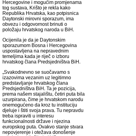
Hercegovine i mogućim promjenama
tog sustava, Krišto je rekla kako
Republika Hrvatska, kao potpisnica
Daytonski mirovni sporazum, ima
obvezu i odgovornost brinuti o
položaju hrvatskog naroda u BiH.
Ocijenila je da je Daytonskim
sporazumom Bosna i Hercegovina
uspostavljena na nepravednim
temeljima kada je riječ o izboru
hrvatskog člana Predsjedništva BiH.
„Svakodnevno se suočavamo s
izazovima vezanim uz legitimno
predstavljanje hrvatskog člana
Predsjedništva BiH. Ta je pozicija,
prema našem stajalištu, četiri puta bila
uzurpirana, čime je hrvatskom narodu
onemogućeno da kroz tu instituciju
djeluje i štiti svoja prava. Tu nepravdu
treba ispraviti u interesu
funkcionalnosti države i njezina
europskog puta. Ovakvo stanje stvara
nepovjerenje i otežava donošenje