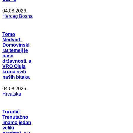
04.08.2026.
Herceg Bosna
Tomo
Medved:
Domovinski
rat temelj je
naše
državnosti, a
VRO Oluja
kruna svih
naših bitaka
04.08.2026.
Hrvatska
Turudić:
Trenutačno
imamo jedan
veliki