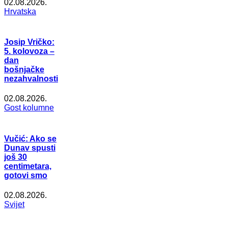
02.08.2026.
Hrvatska
Josip Vričko:
5. kolovoza –
dan
bošnjačke
nezahvalnosti
02.08.2026.
Gost kolumne
Vučić: Ako se
Dunav spusti
još 30
centimetara,
gotovi smo
02.08.2026.
Svijet