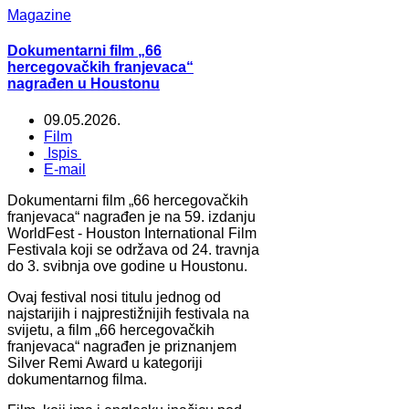
Magazine
Dokumentarni film „66
hercegovačkih franjevaca“
nagrađen u Houstonu
09.05.2026.
Film
Ispis
E-mail
Dokumentarni film „66 hercegovačkih
franjevaca“ nagrađen je na 59. izdanju
WorldFest - Houston International Film
Festivala koji se održava od 24. travnja
do 3. svibnja ove godine u Houstonu.
Ovaj festival nosi titulu jednog od
najstarijih i najprestižnijih festivala na
svijetu, a film „66 hercegovačkih
franjevaca“ nagrađen je priznanjem
Silver Remi Award u kategoriji
dokumentarnog filma.