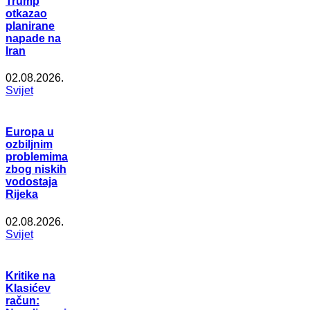
Trump
otkazao
planirane
napade na
Iran
02.08.2026.
Svijet
Europa u
ozbiljnim
problemima
zbog niskih
vodostaja
Rijeka
02.08.2026.
Svijet
Kritike na
Klasićev
račun: