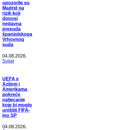
upozorile su
Madrid na
rizik koji
donosi
nedavna
presuda
španjolskoga
Vrhovnog
suda
04.08.2026.
Svijet
UEFA s
Azijom i
Amerikama
pokreće
natjecanje
koje bi moglo
uništiti FIFA-
ino SP
04.08.2026.