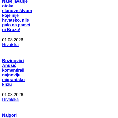
Naseljavanje
otoka
stanovništvom
koje nije
hrvatsko, nije
palo na pamet
ni Brozu!
01.08.2026.
Hrvatska
Božinović i
Anušić
komentirali
najnoviju
migrantsku
krizu
01.08.2026.
Hrvatska
Najgori