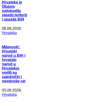
Hrvatska je
Olujom
oslobodila
vlastiti teritorij
i spasila BiH
06.08.2026.
Hrvatska
Milanović:
Hrvatski
narod u BiH i
hrvatski
narod u
Hrvatskoj
vodili su
zajednički i
neodvojiv rat
05.08.2026.
Hrvatska