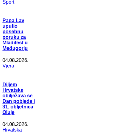
Šport
Papa Lav
uputio
posebnu
poruku za
Mladifest u
Međugorju
04.08.2026.
Vjera
Diljem
Hrvatske
obilježava se
Dan pobjede i
31. obljetnica
Oluje
04.08.2026.
Hrvatska