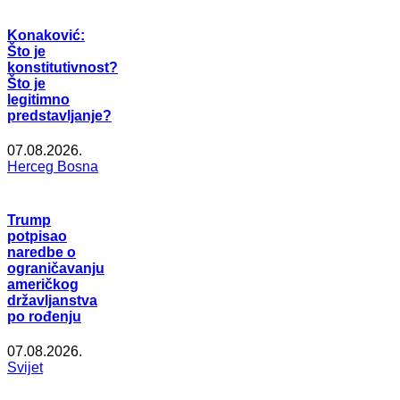
Konaković:
Što je
konstitutivnost?
Što je
legitimno
predstavljanje?
07.08.2026.
Herceg Bosna
Trump
potpisao
naredbe o
ograničavanju
američkog
državljanstva
po rođenju
07.08.2026.
Svijet