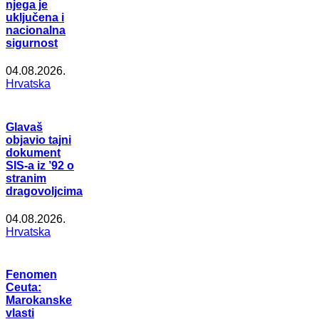
njega je
uključena i
nacionalna
sigurnost
04.08.2026.
Hrvatska
Glavaš
objavio tajni
dokument
SIS-a iz ’92 o
stranim
dragovoljcima
04.08.2026.
Hrvatska
Fenomen
Ceuta:
Marokanske
vlasti