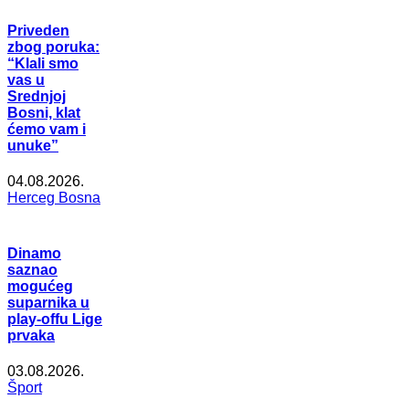
Priveden
zbog poruka:
“Klali smo
vas u
Srednjoj
Bosni, klat
ćemo vam i
unuke”
04.08.2026.
Herceg Bosna
Dinamo
saznao
mogućeg
suparnika u
play-offu Lige
prvaka
03.08.2026.
Šport