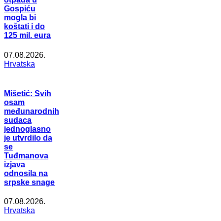
Gospiću
mogla bi
koštati i do
125 mil. eura
07.08.2026.
Hrvatska
Mišetić: Svih
osam
međunarodnih
sudaca
jednoglasno
je utvrdilo da
se
Tuđmanova
izjava
odnosila na
srpske snage
07.08.2026.
Hrvatska