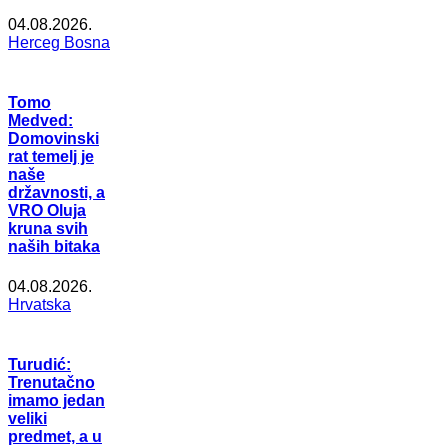
04.08.2026.
Herceg Bosna
Tomo
Medved:
Domovinski
rat temelj je
naše
državnosti, a
VRO Oluja
kruna svih
naših bitaka
04.08.2026.
Hrvatska
Turudić:
Trenutačno
imamo jedan
veliki
predmet, a u