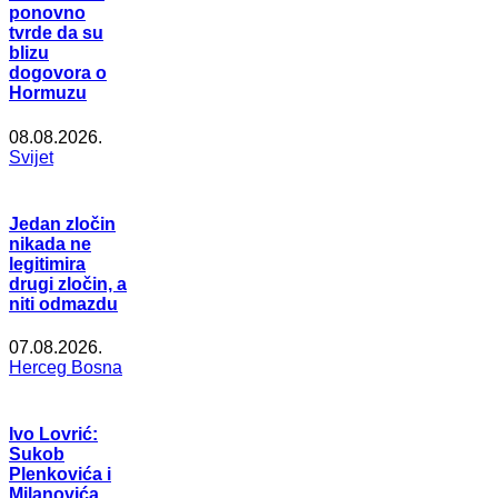
ponovno
tvrde da su
blizu
dogovora o
Hormuzu
08.08.2026.
Svijet
Jedan zločin
nikada ne
legitimira
drugi zločin, a
niti odmazdu
07.08.2026.
Herceg Bosna
Ivo Lovrić:
Sukob
Plenkovića i
Milanovića