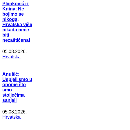
Plenković iz
Knina: Ne
bojimo se
nikoga,
Hrvatska više
nikada neće
biti
nezaštićena!
05.08.2026.
Hrvatska
Anušić:
Uspjeli smo u
onome što
smo
stoljećima
sanjali
05.08.2026.
Hrvatska