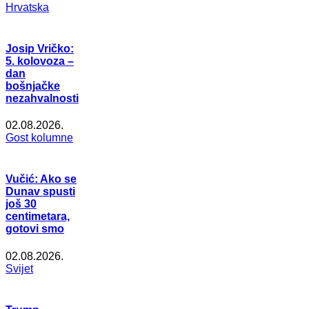
Hrvatska
Josip Vričko:
5. kolovoza –
dan
bošnjačke
nezahvalnosti
02.08.2026.
Gost kolumne
Vučić: Ako se
Dunav spusti
još 30
centimetara,
gotovi smo
02.08.2026.
Svijet