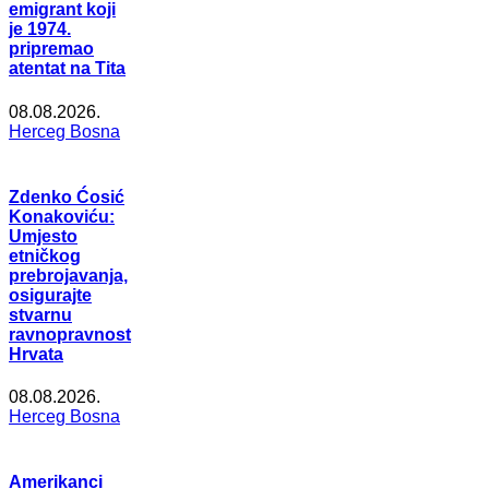
emigrant koji
je 1974.
pripremao
atentat na Tita
08.08.2026.
Herceg Bosna
Zdenko Ćosić
Konakoviću:
Umjesto
etničkog
prebrojavanja,
osigurajte
stvarnu
ravnopravnost
Hrvata
08.08.2026.
Herceg Bosna
Amerikanci