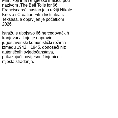
Film, koji ima i englesku inačicu pod
nazivom „The Bell Tolls for 66
Franciscans“, nastao je u režiji Nikole
Kneza i Croatian Film Institutea iz
Teksasa, a objavljen je početkom
2026.
Istražuje ubojstvo 66 hercegovačkih
franjevaca koje je napravio
jugoslavenski komunistički režima
između 1942. i 1945. donoseći niz
autentičnih svjedočanstava,
prikazujući povijesne činjenice i
mjesta stradanja.