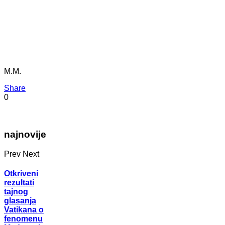
M.M.
Share
0
najnovije
Prev
Next
Otkriveni
rezultati
tajnog
glasanja
Vatikana o
fenomenu