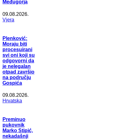
Međugorja
09.08.2026.
Vjera
Plenković:
Moraju biti
procesuirani
svi oni koji su
odgovorni da
je nelegalan
otpad završio
na području
Gospića
09.08.2026.
Hrvatska
Preminuo
pukovnik
Marko Stipić,
nekadašnji