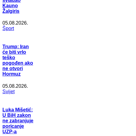
svladao
Kauno
Žalgiris
05.08.2026.
Šport
Trump: Iran
će biti vrlo
teško
pogođen ako
ne otvori
Hormuz
05.08.2026.
Svijet
Luka Mišetić:
U BiH zakon
ne zabranjuje
poricanje
UZP-a