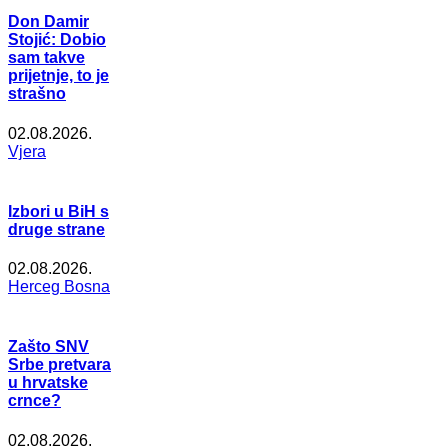
Don Damir
Stojić: Dobio
sam takve
prijetnje, to je
strašno
02.08.2026.
Vjera
Izbori u BiH s
druge strane
02.08.2026.
Herceg Bosna
Zašto SNV
Srbe pretvara
u hrvatske
crnce?
02.08.2026.