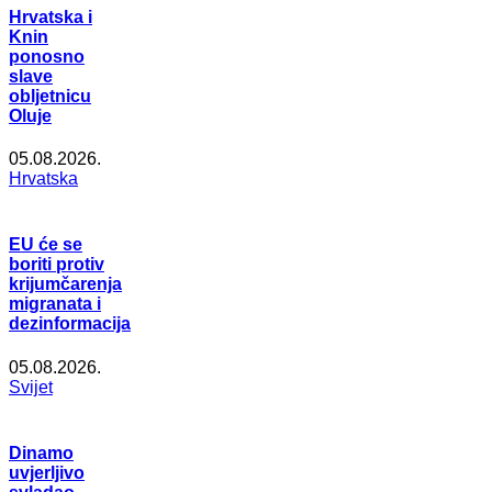
Hrvatska i
Knin
ponosno
slave
obljetnicu
Oluje
05.08.2026.
Hrvatska
EU će se
boriti protiv
krijumčarenja
migranata i
dezinformacija
05.08.2026.
Svijet
Dinamo
uvjerljivo