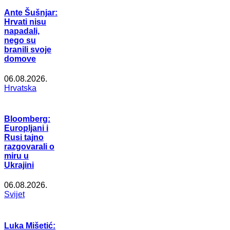
Ante Šušnjar:
Hrvati nisu
napadali,
nego su
branili svoje
domove
06.08.2026.
Hrvatska
Bloomberg:
Europljani i
Rusi tajno
razgovarali o
miru u
Ukrajini
06.08.2026.
Svijet
Luka Mišetić: