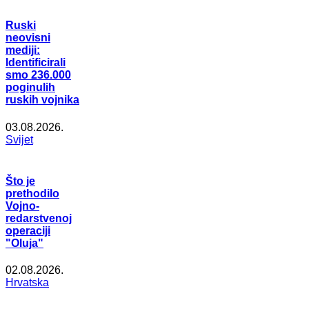
Ruski
neovisni
mediji:
Identificirali
smo 236.000
poginulih
ruskih vojnika
03.08.2026.
Svijet
Što je
prethodilo
Vojno-
redarstvenoj
operaciji
"Oluja"
02.08.2026.
Hrvatska