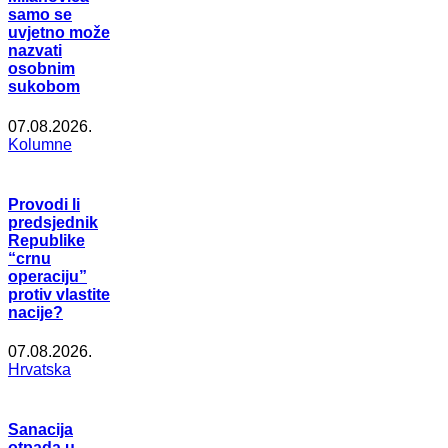
samo se
uvjetno može
nazvati
osobnim
sukobom
07.08.2026.
Kolumne
Provodi li
predsjednik
Republike
“crnu
operaciju”
protiv vlastite
nacije?
07.08.2026.
Hrvatska
Sanacija
otpada u