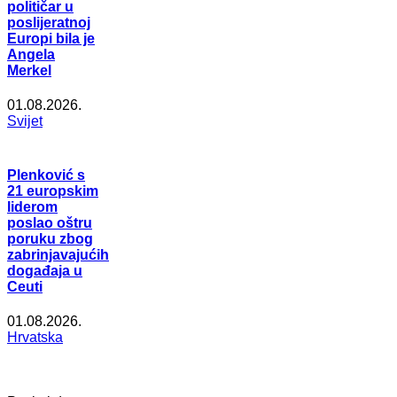
političar u
poslijeratnoj
Europi bila je
Angela
Merkel
01.08.2026.
Svijet
Plenković s
21 europskim
liderom
poslao oštru
poruku zbog
zabrinjavajućih
događaja u
Ceuti
01.08.2026.
Hrvatska