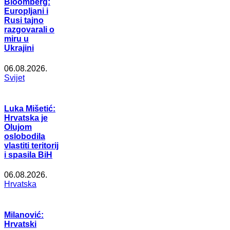
Bloomberg:
Europljani i
Rusi tajno
razgovarali o
miru u
Ukrajini
06.08.2026.
Svijet
Luka Mišetić:
Hrvatska je
Olujom
oslobodila
vlastiti teritorij
i spasila BiH
06.08.2026.
Hrvatska
Milanović:
Hrvatski