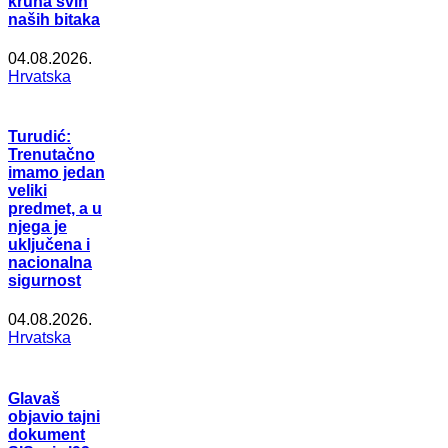
kruna svih
naših bitaka
04.08.2026.
Hrvatska
Turudić:
Trenutačno
imamo jedan
veliki
predmet, a u
njega je
uključena i
nacionalna
sigurnost
04.08.2026.
Hrvatska
Glavaš
objavio tajni
dokument