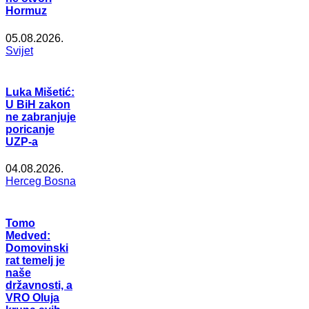
Hormuz
05.08.2026.
Svijet
Luka Mišetić:
U BiH zakon
ne zabranjuje
poricanje
UZP-a
04.08.2026.
Herceg Bosna
Tomo
Medved:
Domovinski
rat temelj je
naše
državnosti, a
VRO Oluja