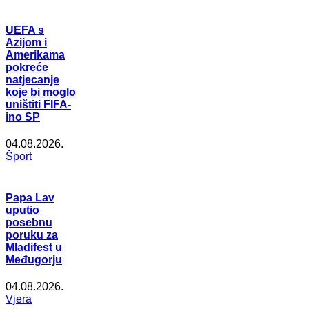
UEFA s
Azijom i
Amerikama
pokreće
natjecanje
koje bi moglo
uništiti FIFA-
ino SP
04.08.2026.
Šport
Papa Lav
uputio
posebnu
poruku za
Mladifest u
Međugorju
04.08.2026.
Vjera