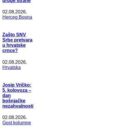
druge strane
02.08.2026.
Herceg Bosna
Zašto SNV
Srbe pretvara
u hrvatske
crnce?
02.08.2026.
Hrvatska
Josip Vričko:
5. kolovoza –
dan
bošnjačke
nezahvalnosti
02.08.2026.
Gost kolumne