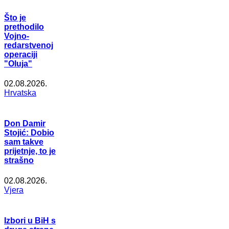
Što je
prethodilo
Vojno-
redarstvenoj
operaciji
"Oluja"
02.08.2026.
Hrvatska
Don Damir
Stojić: Dobio
sam takve
prijetnje, to je
strašno
02.08.2026.
Vjera
Izbori u BiH s