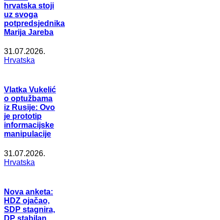
hrvatska stoji
uz svoga
potpredsjednika
Marija Jareba
31.07.2026.
Hrvatska
Vlatka Vukelić
o optužbama
iz Rusije: Ovo
je prototip
informacijske
manipulacije
31.07.2026.
Hrvatska
Nova anketa:
HDZ ojačao,
SDP stagnira,
DP stabilan