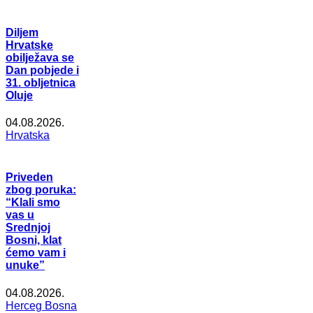
Diljem
Hrvatske
obilježava se
Dan pobjede i
31. obljetnica
Oluje
04.08.2026.
Hrvatska
Priveden
zbog poruka:
“Klali smo
vas u
Srednjoj
Bosni, klat
ćemo vam i
unuke”
04.08.2026.
Herceg Bosna