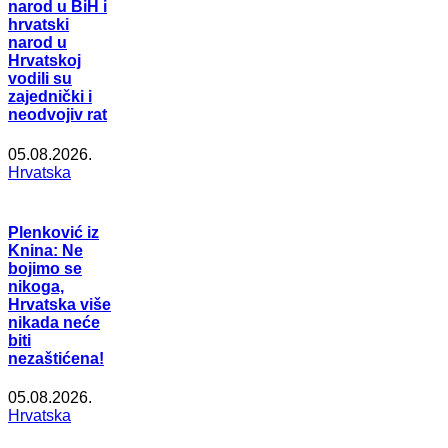
narod u BiH i
hrvatski
narod u
Hrvatskoj
vodili su
zajednički i
neodvojiv rat
05.08.2026.
Hrvatska
Plenković iz
Knina: Ne
bojimo se
nikoga,
Hrvatska više
nikada neće
biti
nezaštićena!
05.08.2026.
Hrvatska