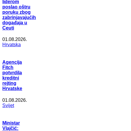
liderom
poslao oštru
poruku zbog
zabrinjavajućih
događaja u
Ceuti
01.08.2026.
Hrvatska
Agencija
Fitch
potvrdila
kreditni
rejting
Hrvatske
01.08.2026.
Svijet
Ministar
Vlajčić: