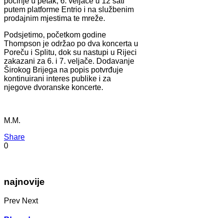
počinje u petak, 6. veljače u 12 sati
putem platforme Entrio i na službenim
prodajnim mjestima te mreže.
Podsjetimo, početkom godine
Thompson je održao po dva koncerta u
Poreču i Splitu, dok su nastupi u Rijeci
zakazani za 6. i 7. veljače. Dodavanje
Širokog Brijega na popis potvrđuje
kontinuirani interes publike i za
njegove dvoranske koncerte.
M.M.
Share
0
najnovije
Prev
Next