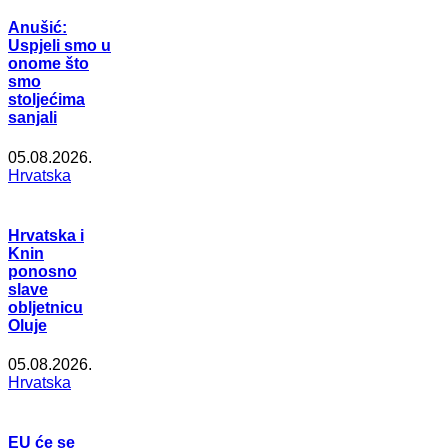
Anušić:
Uspjeli smo u
onome što
smo
stoljećima
sanjali
05.08.2026.
Hrvatska
Hrvatska i
Knin
ponosno
slave
obljetnicu
Oluje
05.08.2026.
Hrvatska
EU će se