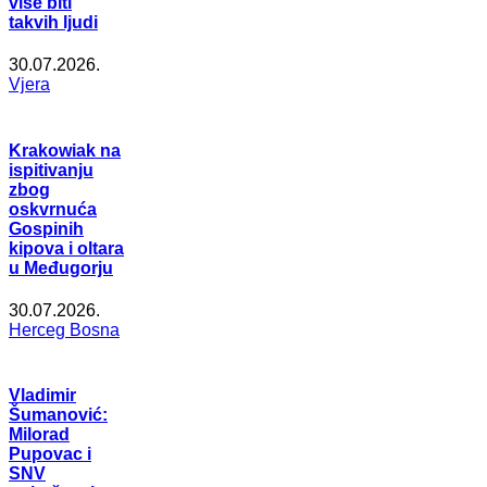
više biti
takvih ljudi
30.07.2026.
Vjera
Krakowiak na
ispitivanju
zbog
oskvrnuća
Gospinih
kipova i oltara
u Međugorju
30.07.2026.
Herceg Bosna
Vladimir
Šumanović:
Milorad
Pupovac i
SNV