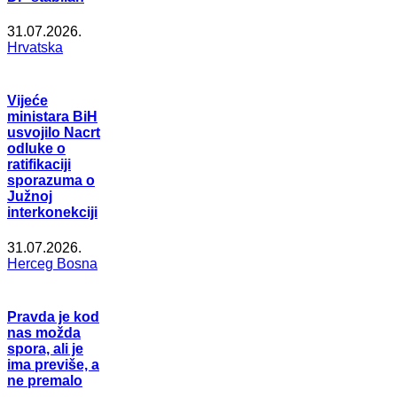
31.07.2026.
Hrvatska
Vijeće
ministara BiH
usvojilo Nacrt
odluke o
ratifikaciji
sporazuma o
Južnoj
interkonekciji
31.07.2026.
Herceg Bosna
Pravda je kod
nas možda
spora, ali je
ima previše, a
ne premalo