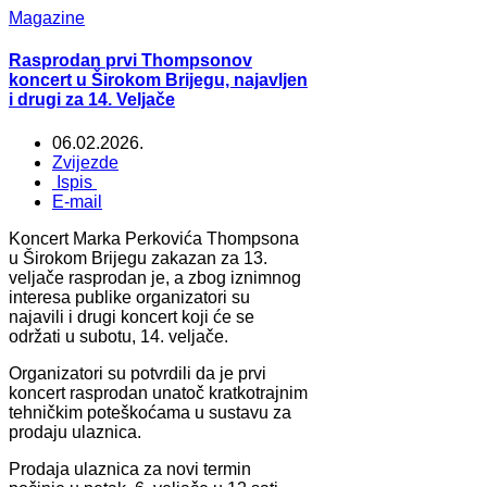
Magazine
Rasprodan prvi Thompsonov
koncert u Širokom Brijegu, najavljen
i drugi za 14. Veljače
06.02.2026.
Zvijezde
Ispis
E-mail
Koncert Marka Perkovića Thompsona
u Širokom Brijegu zakazan za 13.
veljače rasprodan je, a zbog iznimnog
interesa publike organizatori su
najavili i drugi koncert koji će se
održati u subotu, 14. veljače.
Organizatori su potvrdili da je prvi
koncert rasprodan unatoč kratkotrajnim
tehničkim poteškoćama u sustavu za
prodaju ulaznica.
Prodaja ulaznica za novi termin