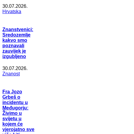
30.07.2026.
Hrvatska
Znanstvenici:
Sredozemlje
kakvo smo
poznavali
zauvijek je
izgubljeno
30.07.2026.
Znanost
Fra Jozo
Grbeš o
incidentu u
Međugorju:
Živimo u
svijetu u
kojem će
vjerojatno sve