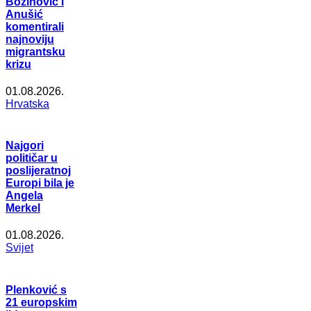
Božinović i
Anušić
komentirali
najnoviju
migrantsku
krizu
01.08.2026.
Hrvatska
Najgori
političar u
poslijeratnoj
Europi bila je
Angela
Merkel
01.08.2026.
Svijet
Plenković s
21 europskim