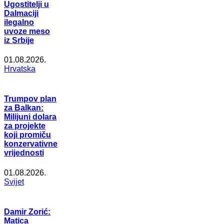
Ugostitelji u
Dalmaciji
ilegalno
uvoze meso
iz Srbije
01.08.2026.
Hrvatska
Trumpov plan
za Balkan:
Milijuni dolara
za projekte
koji promiču
konzervativne
vrijednosti
01.08.2026.
Svijet
Damir Zorić:
Matica