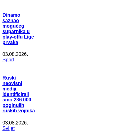
Dinamo
saznao
mogućeg
suparnika u
play-offu Lige
prvaka
03.08.2026.
Šport
Ruski
neovisni
mediji:
Identificirali
smo 236.000
poginulih
ruskih vojnika
03.08.2026.
Svijet