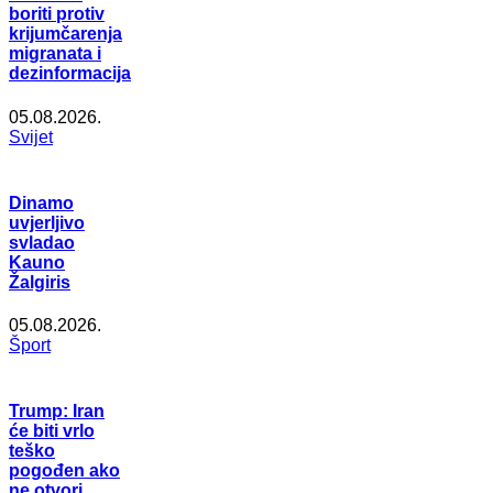
boriti protiv
krijumčarenja
migranata i
dezinformacija
05.08.2026.
Svijet
Dinamo
uvjerljivo
svladao
Kauno
Žalgiris
05.08.2026.
Šport
Trump: Iran
će biti vrlo
teško
pogođen ako
ne otvori