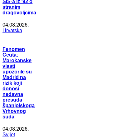
SIS-a iz ’92 o
stranim
dragovoljcima
04.08.2026.
Hrvatska
Fenomen
Ceuta:
Marokanske
vlasti
upozorile su
Madrid na
rizik koji
donosi
nedavna
presuda
španjolskoga
Vrhovnog
suda
04.08.2026.
Svijet