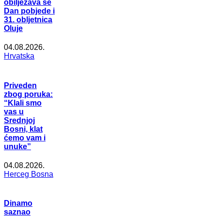
obilježava se
Dan pobjede i
31. obljetnica
Oluje
04.08.2026.
Hrvatska
Priveden
zbog poruka:
“Klali smo
vas u
Srednjoj
Bosni, klat
ćemo vam i
unuke”
04.08.2026.
Herceg Bosna
Dinamo
saznao