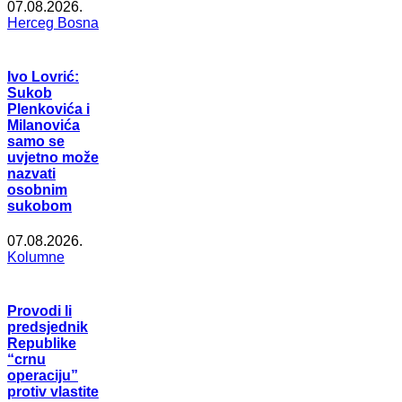
07.08.2026.
Herceg Bosna
Ivo Lovrić:
Sukob
Plenkovića i
Milanovića
samo se
uvjetno može
nazvati
osobnim
sukobom
07.08.2026.
Kolumne
Provodi li
predsjednik
Republike
“crnu
operaciju”
protiv vlastite