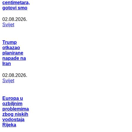
centimetara,
gotovi smo
02.08.2026.
Svijet
Trump
otkazao
planirane
napade na
Iran
02.08.2026.
Svijet
Europa u
ozbiljnim
problemima
zbog niskih
vodostaja
Rijeka