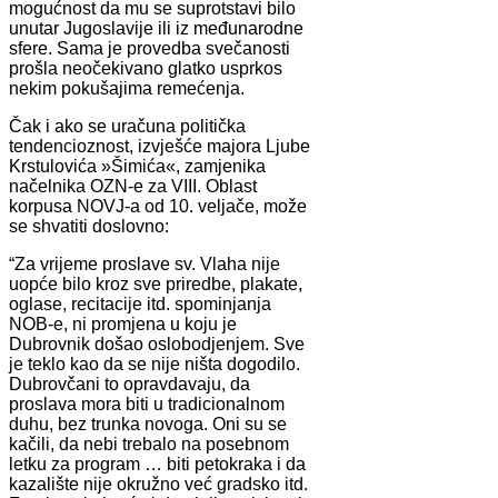
mogućnost da mu se suprotstavi bilo
unutar Jugoslavije ili iz međunarodne
sfere. Sama je provedba svečanosti
prošla neočekivano glatko usprkos
nekim pokušajima remećenja.
Čak i ako se uračuna politička
tendencioznost, izvješće majora Ljube
Krstulovića »Šimića«, zamjenika
načelnika OZN-e za VIII. Oblast
korpusa NOVJ-a od 10. veljače, može
se shvatiti doslovno:
“Za vrijeme proslave sv. Vlaha nije
uopće bilo kroz sve priredbe, plakate,
oglase, recitacije itd. spominjanja
NOB-e, ni promjena u koju je
Dubrovnik došao oslobodjenjem. Sve
je teklo kao da se nije ništa dogodilo.
Dubrovčani to opravdavaju, da
proslava mora biti u tradicionalnom
duhu, bez trunka novoga. Oni su se
kačili, da nebi trebalo na posebnom
letku za program … biti petokraka i da
kazalište nije okružno već gradsko itd.