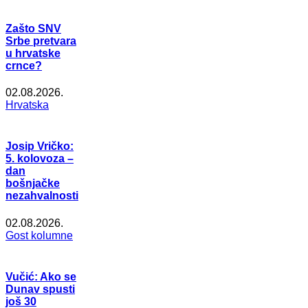
Zašto SNV
Srbe pretvara
u hrvatske
crnce?
02.08.2026.
Hrvatska
Josip Vričko:
5. kolovoza –
dan
bošnjačke
nezahvalnosti
02.08.2026.
Gost kolumne
Vučić: Ako se
Dunav spusti
još 30