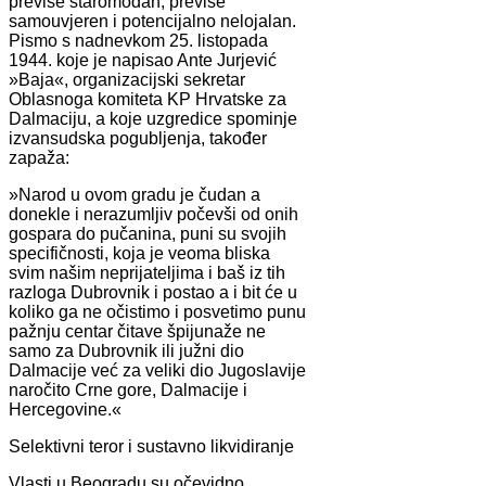
previše staromodan, previše
samouvjeren i potencijalno nelojalan.
Pismo s nadnevkom 25. listopada
1944. koje je napisao Ante Jurjević
»Baja«, organizacijski sekretar
Oblasnoga komiteta KP Hrvatske za
Dalmaciju, a koje uzgredice spominje
izvansudska pogubljenja, također
zapaža:
»Narod u ovom gradu je čudan a
donekle i nerazumljiv počevši od onih
gospara do pučanina, puni su svojih
specifičnosti, koja je veoma bliska
svim našim neprijateljima i baš iz tih
razloga Dubrovnik i postao a i bit će u
koliko ga ne očistimo i posvetimo punu
pažnju centar čitave špijunaže ne
samo za Dubrovnik ili južni dio
Dalmacije već za veliki dio Jugoslavije
naročito Crne gore, Dalmacije i
Hercegovine.«
Selektivni teror i sustavno likvidiranje
Vlasti u Beogradu su očevidno