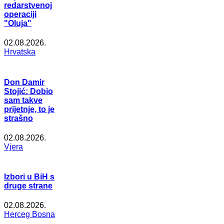
redarstvenoj
operaciji
"Oluja"
02.08.2026.
Hrvatska
Don Damir
Stojić: Dobio
sam takve
prijetnje, to je
strašno
02.08.2026.
Vjera
Izbori u BiH s
druge strane
02.08.2026.
Herceg Bosna