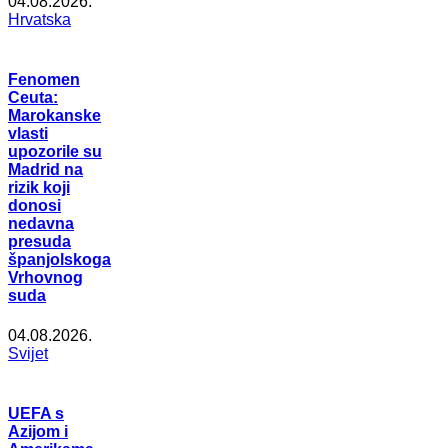
04.08.2026.
Hrvatska
Fenomen
Ceuta:
Marokanske
vlasti
upozorile su
Madrid na
rizik koji
donosi
nedavna
presuda
španjolskoga
Vrhovnog
suda
04.08.2026.
Svijet
UEFA s
Azijom i