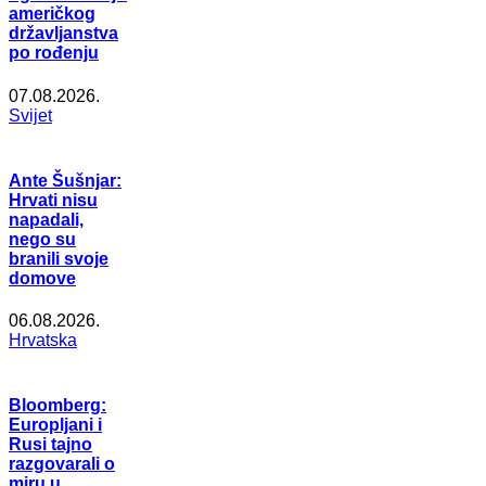
američkog
državljanstva
po rođenju
07.08.2026.
Svijet
Ante Šušnjar:
Hrvati nisu
napadali,
nego su
branili svoje
domove
06.08.2026.
Hrvatska
Bloomberg:
Europljani i
Rusi tajno
razgovarali o
miru u