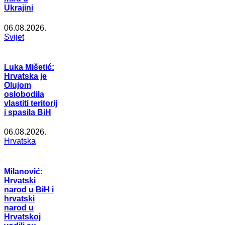
Ukrajini
06.08.2026.
Svijet
Luka Mišetić:
Hrvatska je
Olujom
oslobodila
vlastiti teritorij
i spasila BiH
06.08.2026.
Hrvatska
Milanović:
Hrvatski
narod u BiH i
hrvatski
narod u
Hrvatskoj