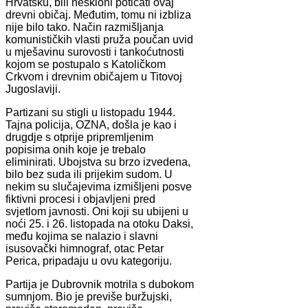
Hrvatsku, bili neskloni poticati ovaj
drevni običaj. Međutim, tomu ni izbliza
nije bilo tako. Način razmišljanja
komunističkih vlasti pruža poučan uvid
u mješavinu surovosti i tankoćutnosti
kojom se postupalo s Katoličkom
Crkvom i drevnim običajem u Titovoj
Jugoslaviji.
Partizani su stigli u listopadu 1944.
Tajna policija, OZNA, došla je kao i
drugdje s otprije pripremljenim
popisima onih koje je trebalo
eliminirati. Ubojstva su brzo izvedena,
bilo bez suda ili prijekim sudom. U
nekim su slučajevima izmišljeni posve
fiktivni procesi i objavljeni pred
svjetlom javnosti. Oni koji su ubijeni u
noći 25. i 26. listopada na otoku Daksi,
među kojima se nalazio i slavni
isusovački himnograf, otac Petar
Perica, pripadaju u ovu kategoriju.
Partija je Dubrovnik motrila s dubokom
sumnjom. Bio je previše buržujski,