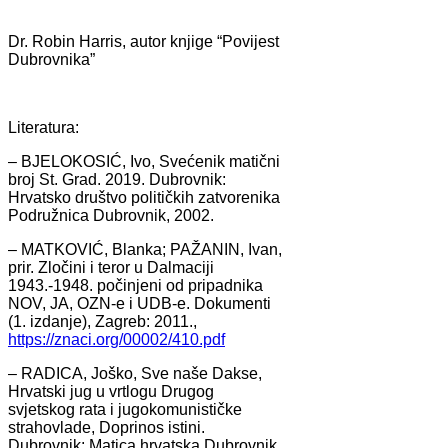
Dr. Robin Harris, autor knjige “Povijest
Dubrovnika”
Literatura:
– BJELOKOSIĆ, Ivo, Svećenik matični
broj St. Grad. 2019. Dubrovnik:
Hrvatsko društvo političkih zatvorenika
Podružnica Dubrovnik, 2002.
– MATKOVIĆ, Blanka; PAŽANIN, Ivan,
prir. Zločini i teror u Dalmaciji
1943.-1948. počinjeni od pripadnika
NOV, JA, OZN-e i UDB-e. Dokumenti
(1. izdanje), Zagreb: 2011.,
https://znaci.org/00002/410.pdf
– RADICA, Joško, Sve naše Dakse,
Hrvatski jug u vrtlogu Drugog
svjetskog rata i jugokomunističke
strahovlade, Doprinos istini.
Dubrovnik: Matica hrvatska Dubrovnik,