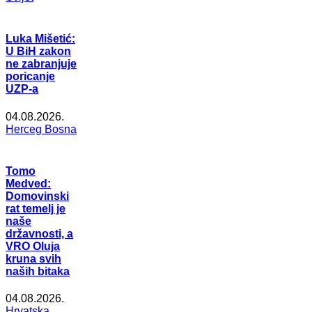
Luka Mišetić:
U BiH zakon
ne zabranjuje
poricanje
UZP-a
04.08.2026.
Herceg Bosna
Tomo
Medved:
Domovinski
rat temelj je
naše
državnosti, a
VRO Oluja
kruna svih
naših bitaka
04.08.2026.
Hrvatska