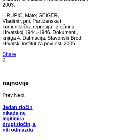
2003.
– RUPIĆ, Mate; GEIGER,
Vladimir, prir. Partizanska i
komunistička represija i zločini u
Hrvatskoj 1944.-1946. Dokumenti,
knjiga 4, Dalmacija. Slavonski Brod:
Hrvatski institut za povijest, 2005.
Share
0
najnovije
Prev
Next
Jedan zločin
nikada ne
legitimira
drugi zločin, a
niti odmazdu