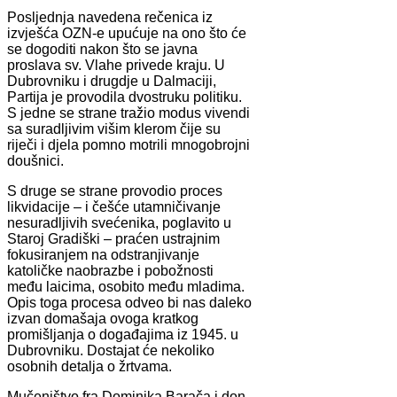
Posljednja navedena rečenica iz
izvješća OZN-e upućuje na ono što će
se dogoditi nakon što se javna
proslava sv. Vlahe privede kraju. U
Dubrovniku i drugdje u Dalmaciji,
Partija je provodila dvostruku politiku.
S jedne se strane tražio modus vivendi
sa suradljivim višim klerom čije su
riječi i djela pomno motrili mnogobrojni
doušnici.
S druge se strane provodio proces
likvidacije – i češće utamničivanje
nesuradljivih svećenika, poglavito u
Staroj Gradiški – praćen ustrajnim
fokusiranjem na odstranjivanje
katoličke naobrazbe i pobožnosti
među laicima, osobito među mladima.
Opis toga procesa odveo bi nas daleko
izvan domašaja ovoga kratkog
promišljanja o događajima iz 1945. u
Dubrovniku. Dostajat će nekoliko
osobnih detalja o žrtvama.
Mučeništvo fra Dominika Barača i don