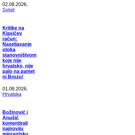
02.08.2026.
Svijet
Kritike na
Klasićev
račun:
Naseljavanje
otoka
stanovništvom
koje nije
hrvatsko, nije
palo na pamet
ni Brozu!
01.08.2026.
Hrvatska
Božinović i
Anušić
komentirali
najnoviju
migrantsku