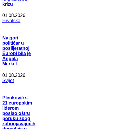
krizu
01.08.2026.
Hrvatska
Najgori
političar u
poslijeratnoj
Europi bila je
Angela
Merkel
01.08.2026.
Svijet
Plenković s
21 europskim
liderom
poslao oštru
poruku zbog
zabrinjavajućih
događaja u