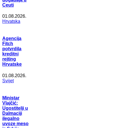
Ceuti
01.08.2026.
Hrvatska
Agencija
Fitch
potvrdila
kreditni
rejting
Hrvatske
01.08.2026.
Svijet
Ministar
Vlajčić:
Ugostitelji u
Dalmaciji
ilegalno
uvoze meso