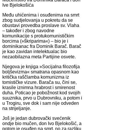
Ive Bjelokošića
Među uhićenima i osuđenima na smrt
zbog sudjelovanja u pokretu da se
obustavi provedba proslave sv. Vlaha
– također i zbog navodne
komunikacije s protukomunističkim
borcima (»škriparima«) – bio je i
dominikanac fra Dominik Barač. Barač
je kao zavidan intelektualac bio
nezaobilazna meta Partijine osvete.
Njegova je knjiga »Socijalna filozofija
boljševizma« smatrana opasnom kao
kritička raščlamba komunizma iz
tomističke vizure. Barača su, čini se,
krasile iznimna hrabrost i smirenost
duha. Poticao je pobožnost kod svojih
suuznika, prvo u Dubrovniku, a potom i
u Trogiru, sve dok i sam nije odveden
na strijeljanje.
Još je jedan dubrovački svećenik
ondje bio mučen, don Ivo Bjelokošić, a
potom je osuđen na smrt, no za razliku