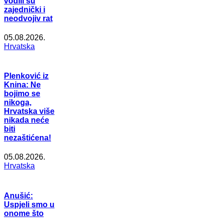
vodili su
zajednički i
neodvojiv rat
05.08.2026.
Hrvatska
Plenković iz
Knina: Ne
bojimo se
nikoga,
Hrvatska više
nikada neće
biti
nezaštićena!
05.08.2026.
Hrvatska
Anušić:
Uspjeli smo u
onome što