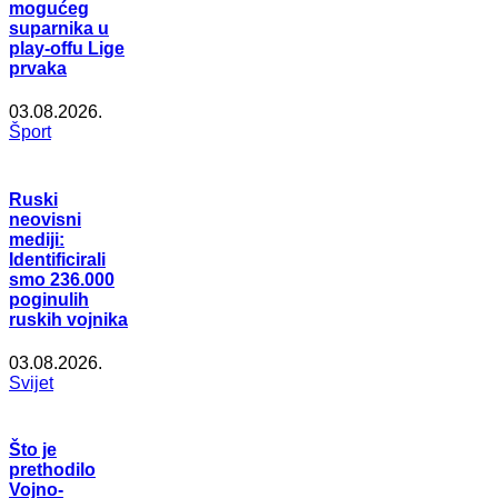
mogućeg
suparnika u
play-offu Lige
prvaka
03.08.2026.
Šport
Ruski
neovisni
mediji:
Identificirali
smo 236.000
poginulih
ruskih vojnika
03.08.2026.
Svijet
Što je
prethodilo
Vojno-