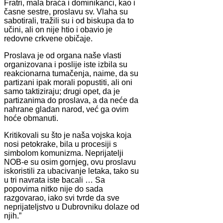
Fratri, mala braća i dominikanci, kao i
časne sestre, proslavu sv. Vlaha su
sabotirali, tražili su i od biskupa da to
učini, ali on nije htio i obavio je
redovne crkvene običaje.
Proslava je od organa naše vlasti
organizovana i poslije iste izbila su
reakcionarna tumačenja, naime, da su
partizani ipak morali popustiti, ali oni
samo taktiziraju; drugi opet, da je
partizanima do proslava, a da neće da
nahrane gladan narod, već ga ovim
hoće obmanuti.
Kritikovali su što je naša vojska koja
nosi petokrake, bila u procesiji s
simbolom komunizma. Neprijatelji
NOB-e su osim gornjeg, ovu proslavu
iskoristili za ubacivanje letaka, tako su
u tri navrata iste bacali … Sa
popovima nitko nije do sada
razgovarao, iako svi tvrde da sve
neprijateljstvo u Dubrovniku dolaze od
njih.”