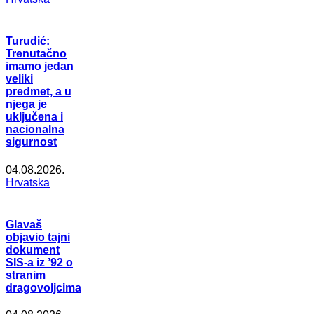
Turudić:
Trenutačno
imamo jedan
veliki
predmet, a u
njega je
uključena i
nacionalna
sigurnost
04.08.2026.
Hrvatska
Glavaš
objavio tajni
dokument
SIS-a iz ’92 o
stranim
dragovoljcima