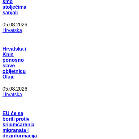
smo
stoljećima
sanjali
05.08.2026.
Hrvatska
Hrvatska i
Knin
ponosno
slave
obljetnicu
Oluje
05.08.2026.
Hrvatska
EU će se
boriti protiv
krijumčarenja
migranata i
dezinformacija