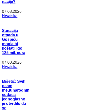
nacije?
07.08.2026.
Hrvatska
Sanacija
otpada u
Gospiću
mogla bi
koštati i do
125 mil. eura
07.08.2026.
Hrvatska
Mišetić: Svih
osam
međunarodnih
sudaca
jednoglasno
je utvrdilo da
se