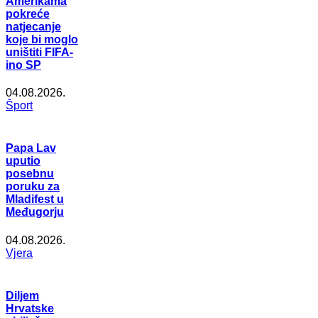
Amerikama
pokreće
natjecanje
koje bi moglo
uništiti FIFA-
ino SP
04.08.2026.
Šport
Papa Lav
uputio
posebnu
poruku za
Mladifest u
Međugorju
04.08.2026.
Vjera
Diljem
Hrvatske