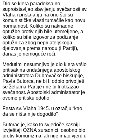
Dio se klera paradoksalno
suprotstavljao slavljenju svečanosti sv.
Vlaha i pristajanju na ono što su
komunističke vlasti tumačile kao novu
normalnost. Koliko su naknadne
optužbe protiv njih bile utemeljene, a
koliko su bile izgovor za podizanje
optužnica zbog neprijateljskoga
djelovanja prema narodu (i Partiji),
danas je nemoguće reći.
Međutim, nesumnjivo je dio klera vršio
pritisak na ondašnjega apostolskog
administratora Dubrovačke biskupije,
Pavla Butorca, ne bi li odbio privoljeti
se željama Partije i ne bi li otkazao
svečanost. Apostolski administrator je
ovome pritisku odolio.
Festa sv. Vlaha 1945. u ozračju “kao
da se ništa nije dogodilo”
Butorac je, kako to svjedoče kasniji
izvještaji OZNA suradnici, osobno bio
protiv komunizma, ali nije imao vjeru u