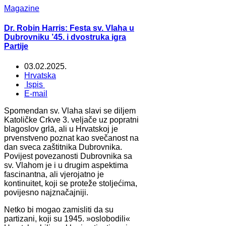
Magazine
Dr. Robin Harris: Festa sv. Vlaha u
Dubrovniku ’45. i dvostruka igra
Partije
03.02.2025.
Hrvatska
Ispis
E-mail
Spomendan sv. Vlaha slavi se diljem
Katoličke Crkve 3. veljače uz popratni
blagoslov grlā, ali u Hrvatskoj je
prvenstveno poznat kao svečanost na
dan sveca zaštitnika Dubrovnika.
Povijest povezanosti Dubrovnika sa
sv. Vlahom je i u drugim aspektima
fascinantna, ali vjerojatno je
kontinuitet, koji se proteže stoljećima,
povijesno najznačajniji.
Netko bi mogao zamisliti da su
partizani, koji su 1945. »oslobodili«