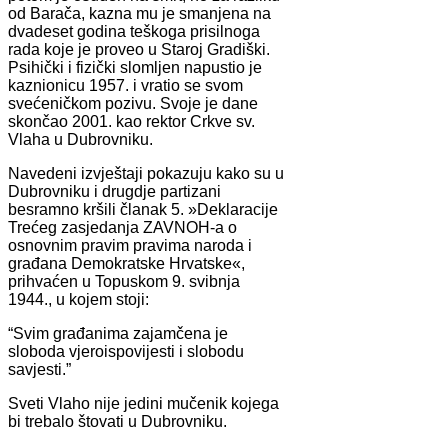
od Barača, kazna mu je smanjena na
dvadeset godina teškoga prisilnoga
rada koje je proveo u Staroj Gradiški.
Psihički i fizički slomljen napustio je
kaznionicu 1957. i vratio se svom
svećeničkom pozivu. Svoje je dane
skončao 2001. kao rektor Crkve sv.
Vlaha u Dubrovniku.
Navedeni izvještaji pokazuju kako su u
Dubrovniku i drugdje partizani
besramno kršili članak 5. »Deklaracije
Trećeg zasjedanja ZAVNOH-a o
osnovnim pravim pravima naroda i
građana Demokratske Hrvatske«,
prihvaćen u Topuskom 9. svibnja
1944., u kojem stoji:
“Svim građanima zajamčena je
sloboda vjeroispovijesti i slobodu
savjesti.”
Sveti Vlaho nije jedini mučenik kojega
bi trebalo štovati u Dubrovniku.