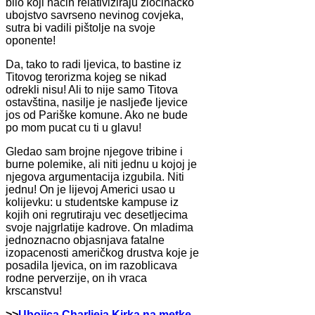
bilo koji nacin relativiziraju zlocinacko
ubojstvo savrseno nevinog covjeka,
sutra bi vadili pištolje na svoje
oponente!
Da, tako to radi ljevica, to bastine iz
Titovog terorizma kojeg se nikad
odrekli nisu! Ali to nije samo Titova
ostavština, nasilje je nasljeđe ljevice
jos od Pariške komune. Ako ne bude
po mom pucat cu ti u glavu!
Gledao sam brojne njegove tribine i
burne polemike, ali niti jednu u kojoj je
njegova argumentacija izgubila. Niti
jednu! On je lijevoj Americi usao u
kolijevku: u studentske kampuse iz
kojih oni regrutiraju vec desetljecima
svoje najgrlatije kadrove. On mladima
jednoznacno objasnjava fatalne
izopacenosti američkog drustva koje je
posadila ljevica, on im razoblicava
rodne perverzije, on ih vraca
krscanstvu!
>>
Ubojica Charlieja Kirka na metke