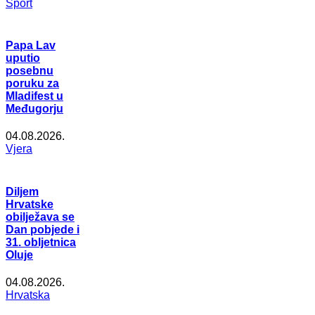
Šport
Papa Lav
uputio
posebnu
poruku za
Mladifest u
Međugorju
04.08.2026.
Vjera
Diljem
Hrvatske
obilježava se
Dan pobjede i
31. obljetnica
Oluje
04.08.2026.
Hrvatska