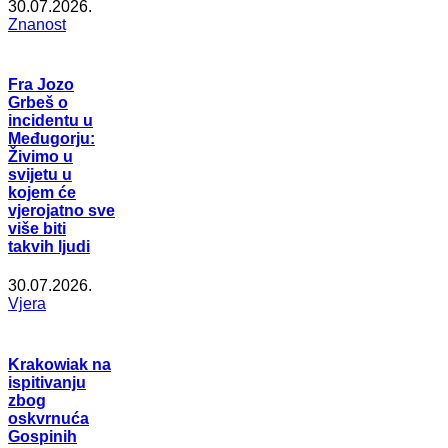
30.07.2026.
Znanost
Fra Jozo
Grbeš o
incidentu u
Međugorju:
Živimo u
svijetu u
kojem će
vjerojatno sve
više biti
takvih ljudi
30.07.2026.
Vjera
Krakowiak na
ispitivanju
zbog
oskvrnuća
Gospinih