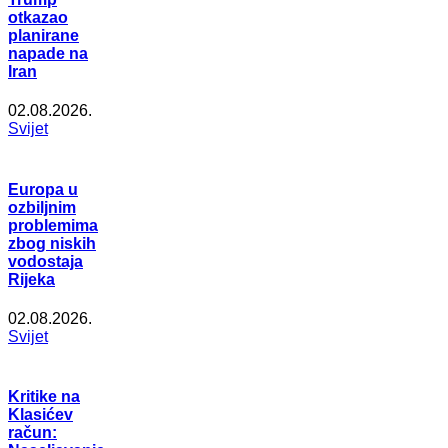
otkazao
planirane
napade na
Iran
02.08.2026.
Svijet
Europa u
ozbiljnim
problemima
zbog niskih
vodostaja
Rijeka
02.08.2026.
Svijet
Kritike na
Klasićev
račun: