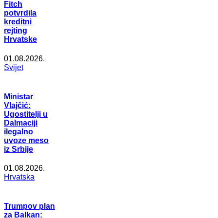
Fitch
potvrdila
kreditni
rejting
Hrvatske
01.08.2026.
Svijet
Ministar
Vlajčić:
Ugostitelji u
Dalmaciji
ilegalno
uvoze meso
iz Srbije
01.08.2026.
Hrvatska
Trumpov plan
za Balkan: