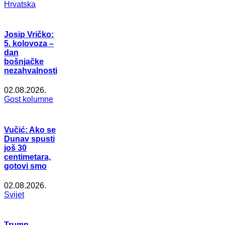
Hrvatska
Josip Vričko:
5. kolovoza –
dan
bošnjačke
nezahvalnosti
02.08.2026.
Gost kolumne
Vučić: Ako se
Dunav spusti
još 30
centimetara,
gotovi smo
02.08.2026.
Svijet
Trump