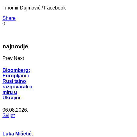
Tihomir Dujmović / Facebook
Share
0
najnovije
Prev
Next
Bloomberg:
Europljani i
Rusi tajno
razgovarali o
miru u
Ukrajini
06.08.2026.
Svijet
Luka Mišetić: