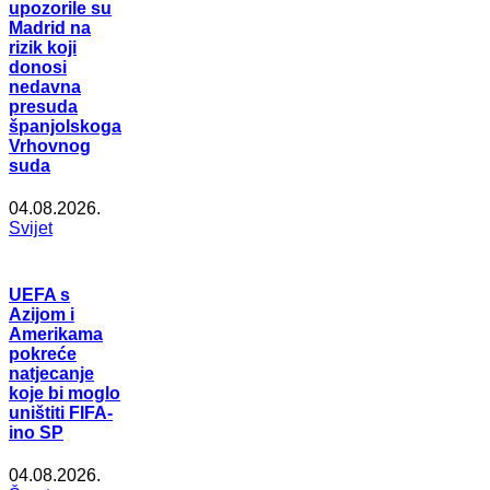
upozorile su
Madrid na
rizik koji
donosi
nedavna
presuda
španjolskoga
Vrhovnog
suda
04.08.2026.
Svijet
UEFA s
Azijom i
Amerikama
pokreće
natjecanje
koje bi moglo
uništiti FIFA-
ino SP
04.08.2026.