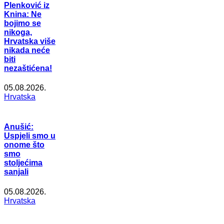
Plenković iz
Knina: Ne
bojimo se
nikoga,
Hrvatska više
nikada neće
biti
nezaštićena!
05.08.2026.
Hrvatska
Anušić:
Uspjeli smo u
onome što
smo
stoljećima
sanjali
05.08.2026.
Hrvatska