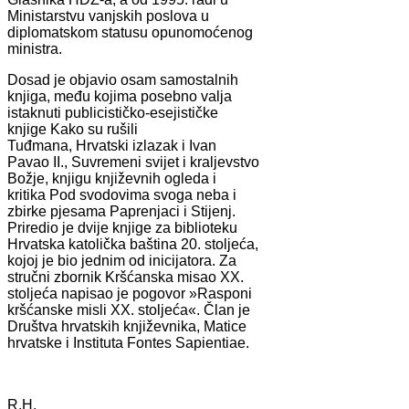
Ministarstvu vanjskih poslova u
diplomatskom statusu opunomoćenog
ministra.
Dosad je objavio osam samostalnih
knjiga, među kojima posebno valja
istaknuti publicističko-esejističke
knjige Kako su rušili
Tuđmana, Hrvatski izlazak i Ivan
Pavao II., Suvremeni svijet i kraljevstvo
Božje, knjigu književnih ogleda i
kritika Pod svodovima svoga neba i
zbirke pjesama Paprenjaci i Stijenj.
Priredio je dvije knjige za biblioteku
Hrvatska katolička baština 20. stoljeća,
kojoj je bio jednim od inicijatora. Za
stručni zbornik Kršćanska misao XX.
stoljeća napisao je pogovor »Rasponi
kršćanske misli XX. stoljeća«. Član je
Društva hrvatskih književnika, Matice
hrvatske i Instituta Fontes Sapientiae.
R.H.