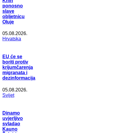
Knin
ponosno
slave
obljetnicu
Oluje
05.08.2026.
Hrvatska
EU će se
boriti protiv
krijumčarenja
migranata i
dezinformacija
05.08.2026.
Svijet
Dinamo
uvjerljivo
svladao
Kauno