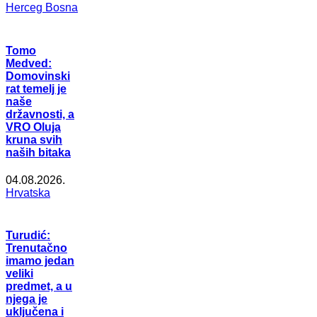
Herceg Bosna
Tomo
Medved:
Domovinski
rat temelj je
naše
državnosti, a
VRO Oluja
kruna svih
naših bitaka
04.08.2026.
Hrvatska
Turudić:
Trenutačno
imamo jedan
veliki
predmet, a u
njega je
uključena i