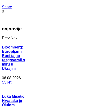
Share
0
najnovije
Prev
Next
Bloomberg:
Europljani i
Rusi tajno
razgovarali o
miru u
Ukrajini
06.08.2026.
Svijet
Luka Mišetić:
Hrvatska je
Olujom