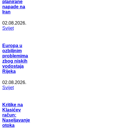
planirane
napade na
Iran
02.08.2026.
Svijet
Europa u
ozbiljnim
problemima
zbog niskih
vodostaja
Rijeka
02.08.2026.
Svijet
Kritike na
Klasićev
račun:
Naseljavanje
otoka