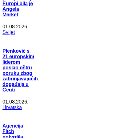
Europi bila je
Angela
Merkel
01.08.2026.
Svijet
Plenković s
21 europskim
liderom
poslao oštru
poruku zbog
zabrinjavajućih
događaja u
Ceuti
01.08.2026.
Hrvatska
Agencija
Fitch
potvrdila