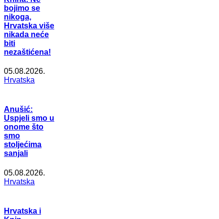
bojimo se
nikoga,
Hrvatska više
nikada neće
biti
nezaštićena!
05.08.2026.
Hrvatska
Anušić:
Uspjeli smo u
onome što
smo
stoljećima
sanjali
05.08.2026.
Hrvatska
Hrvatska i