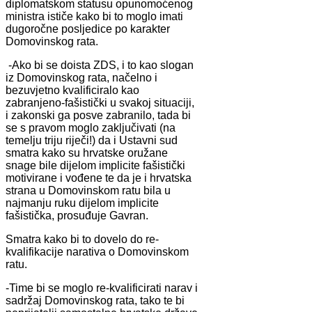
diplomatskom statusu opunomoćenog
ministra ističe kako bi to moglo imati
dugoročne posljedice po karakter
Domovinskog rata.
-Ako bi se doista ZDS, i to kao slogan
iz Domovinskog rata, načelno i
bezuvjetno kvalificiralo kao
zabranjeno-fašistički u svakoj situaciji,
i zakonski ga posve zabranilo, tada bi
se s pravom moglo zaključivati (na
temelju triju riječi!) da i Ustavni sud
smatra kako su hrvatske oružane
snage bile dijelom implicite fašistički
motivirane i vođene te da je i hrvatska
strana u Domovinskom ratu bila u
najmanju ruku dijelom implicite
fašistička, prosuđuje Gavran.
Smatra kako bi to dovelo do re-
kvalifikacije narativa o Domovinskom
ratu.
-Time bi se moglo re-kvalificirati narav i
sadržaj Domovinskog rata, tako te bi