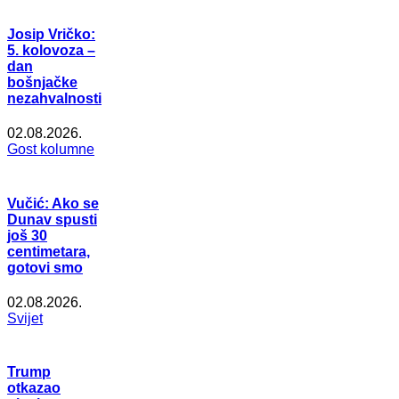
Josip Vričko:
5. kolovoza –
dan
bošnjačke
nezahvalnosti
02.08.2026.
Gost kolumne
Vučić: Ako se
Dunav spusti
još 30
centimetara,
gotovi smo
02.08.2026.
Svijet
Trump
otkazao