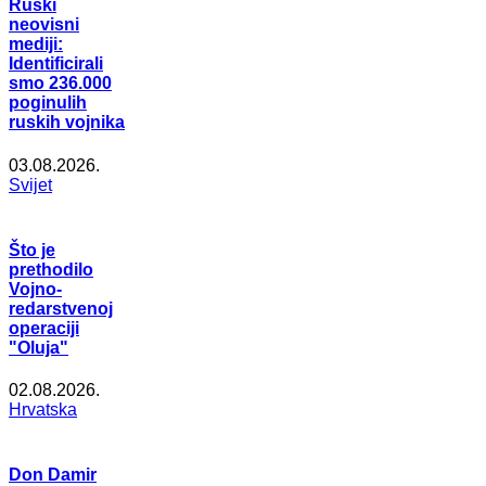
Ruski
neovisni
mediji:
Identificirali
smo 236.000
poginulih
ruskih vojnika
03.08.2026.
Svijet
Što je
prethodilo
Vojno-
redarstvenoj
operaciji
"Oluja"
02.08.2026.
Hrvatska
Don Damir