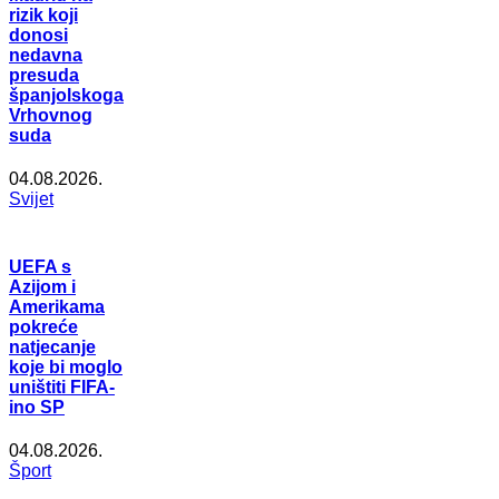
rizik koji
donosi
nedavna
presuda
španjolskoga
Vrhovnog
suda
04.08.2026.
Svijet
UEFA s
Azijom i
Amerikama
pokreće
natjecanje
koje bi moglo
uništiti FIFA-
ino SP
04.08.2026.
Šport