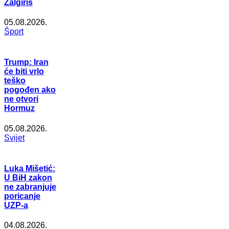
Žalgiris
05.08.2026.
Šport
Trump: Iran
će biti vrlo
teško
pogođen ako
ne otvori
Hormuz
05.08.2026.
Svijet
Luka Mišetić:
U BiH zakon
ne zabranjuje
poricanje
UZP-a
04.08.2026.