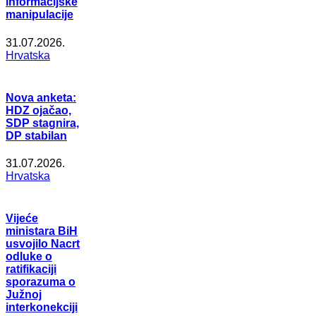
informacijske
manipulacije
31.07.2026.
Hrvatska
Nova anketa:
HDZ ojačao,
SDP stagnira,
DP stabilan
31.07.2026.
Hrvatska
Vijeće
ministara BiH
usvojilo Nacrt
odluke o
ratifikaciji
sporazuma o
Južnoj
interkonekciji