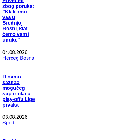
Priveden
zbog poruka:
“Klali smo
vas u
Srednjoj
Bosni, klat
ćemo vam i
unuke”
04.08.2026.
Herceg Bosna
Dinamo
saznao
mogućeg
suparnika u
play-offu Lige
prvaka
03.08.2026.
Šport