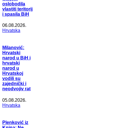
oslobodila
vlastiti teritorij
i spasila BiH
06.08.2026.
Hrvatska
Milanović:
Hrvatski
narod u BiH i
hrvatski
narod u
Hrvatskoj
vodili su
zajednički i
neodvojiv rat
05.08.2026.
Hrvatska
Plenković iz
Knina: Ne