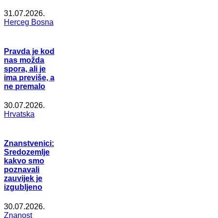
31.07.2026.
Herceg Bosna
Pravda je kod
nas možda
spora, ali je
ima previše, a
ne premalo
30.07.2026.
Hrvatska
Znanstvenici:
Sredozemlje
kakvo smo
poznavali
zauvijek je
izgubljeno
30.07.2026.
Znanost