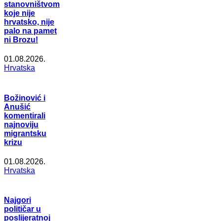
stanovništvom
koje nije
hrvatsko, nije
palo na pamet
ni Brozu!
01.08.2026.
Hrvatska
Božinović i
Anušić
komentirali
najnoviju
migrantsku
krizu
01.08.2026.
Hrvatska
Najgori
političar u
poslijeratnoj