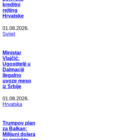
kreditni
rejting
Hrvatske
01.08.2026.
Svijet
Ministar
Vlajčić:
Ugostitelji u
Dalmaciji
ilegalno
uvoze meso
iz Srbije
01.08.2026.
Hrvatska
Trumpov plan
za Balkan:
Milijuni dolara
za projekte