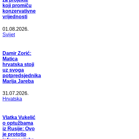
koji promiču
konzervativne
vrijednosti
01.08.2026.
Svijet
Damir Zorić:
Matica
hrvatska stoji
uz svoga
potpredsjednika
Marija Jareba
31.07.2026.
Hrvatska
Vlatka Vukelić
o optužbama
iz Rusije: Ovo
je prototip