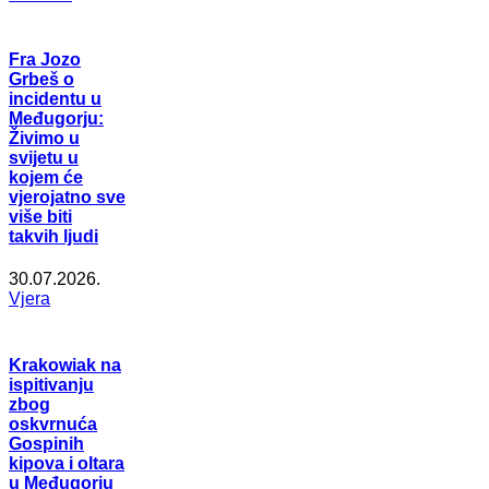
Fra Jozo
Grbeš o
incidentu u
Međugorju:
Živimo u
svijetu u
kojem će
vjerojatno sve
više biti
takvih ljudi
30.07.2026.
Vjera
Krakowiak na
ispitivanju
zbog
oskvrnuća
Gospinih
kipova i oltara
u Međugorju