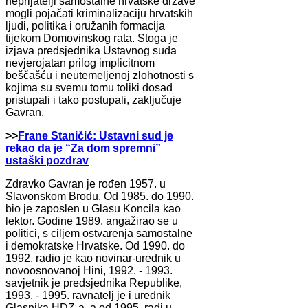
neprijatelji samostalne hrvatske države
mogli pojačati kriminalizaciju hrvatskih
ljudi, politika i oružanih formacija
tijekom Domovinskog rata. Stoga je
izjava predsjednika Ustavnog suda
nevjerojatan prilog implicitnom
beščašću i neutemeljenoj zlohotnosti s
kojima su svemu tomu toliki dosad
pristupali i tako postupali, zaključuje
Gavran.
>>
Frane Staničić: Ustavni sud je
rekao da je “Za dom spremni”
ustaški pozdrav
Zdravko Gavran je rođen 1957. u
Slavonskom Brodu. Od 1985. do 1990.
bio je zaposlen u Glasu Koncila kao
lektor. Godine 1989. angažirao se u
politici, s ciljem ostvarenja samostalne
i demokratske Hrvatske. Od 1990. do
1992. radio je kao novinar-urednik u
novoosnovanoj Hini, 1992. - 1993.
savjetnik je predsjednika Republike,
1993. - 1995. ravnatelj je i urednik
Glasnika HDZ-a, a od 1995. radi u