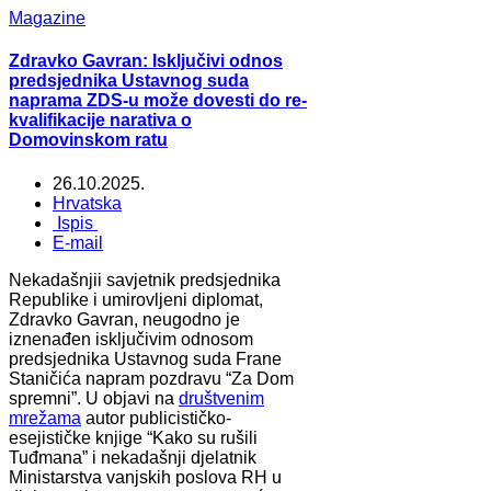
Magazine
Zdravko Gavran: Isključivi odnos
predsjednika Ustavnog suda
naprama ZDS-u može dovesti do re-
kvalifikacije narativa o
Domovinskom ratu
26.10.2025.
Hrvatska
Ispis
E-mail
Nekadašnjii savjetnik predsjednika
Republike i umirovljeni diplomat,
Zdravko Gavran, neugodno je
iznenađen isključivim odnosom
predsjednika Ustavnog suda Frane
Staničića napram pozdravu “Za Dom
spremni”. U objavi na
društvenim
mrežama
autor publicističko-
esejističke knjige “Kako su rušili
Tuđmana” i nekadašnji djelatnik
Ministarstva vanjskih poslova RH u