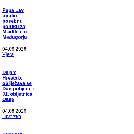
Papa Lav
uputio
posebnu
poruku za
Mladifest u
Međugorju
04.08.2026.
Vjera
Diljem
Hrvatske
obilježava se
Dan pobjede i
31. obljetnica
Oluje
04.08.2026.
Hrvatska