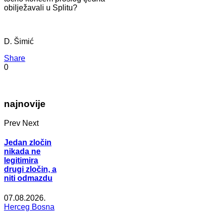
obilježavali u Splitu?
D. Šimić
Share
0
najnovije
Prev
Next
Jedan zločin
nikada ne
legitimira
drugi zločin, a
niti odmazdu
07.08.2026.
Herceg Bosna