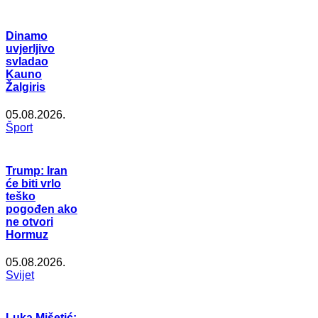
Dinamo
uvjerljivo
svladao
Kauno
Žalgiris
05.08.2026.
Šport
Trump: Iran
će biti vrlo
teško
pogođen ako
ne otvori
Hormuz
05.08.2026.
Svijet
Luka Mišetić: