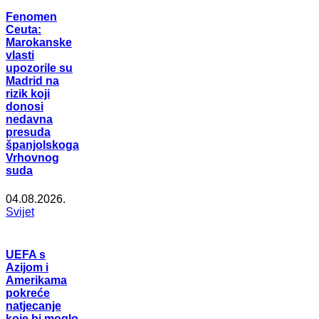
Fenomen
Ceuta:
Marokanske
vlasti
upozorile su
Madrid na
rizik koji
donosi
nedavna
presuda
španjolskoga
Vrhovnog
suda
04.08.2026.
Svijet
UEFA s
Azijom i
Amerikama
pokreće
natjecanje
koje bi moglo