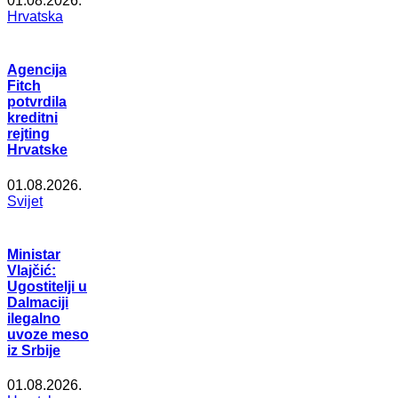
01.08.2026.
Hrvatska
Agencija
Fitch
potvrdila
kreditni
rejting
Hrvatske
01.08.2026.
Svijet
Ministar
Vlajčić:
Ugostitelji u
Dalmaciji
ilegalno
uvoze meso
iz Srbije
01.08.2026.