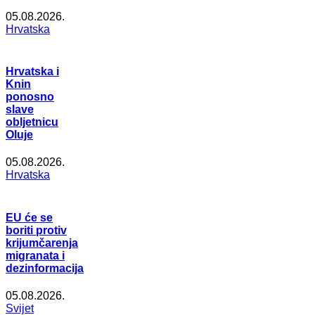
05.08.2026.
Hrvatska
Hrvatska i
Knin
ponosno
slave
obljetnicu
Oluje
05.08.2026.
Hrvatska
EU će se
boriti protiv
krijumčarenja
migranata i
dezinformacija
05.08.2026.
Svijet