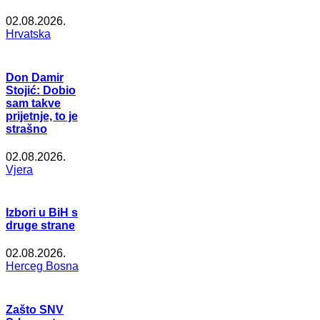
02.08.2026.
Hrvatska
Don Damir
Stojić: Dobio
sam takve
prijetnje, to je
strašno
02.08.2026.
Vjera
Izbori u BiH s
druge strane
02.08.2026.
Herceg Bosna
Zašto SNV