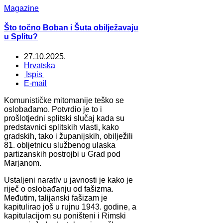
Magazine
Što točno Boban i Šuta obilježavaju
u Splitu?
27.10.2025.
Hrvatska
Ispis
E-mail
Komunističke mitomanije teško se
oslobađamo. Potvrdio je to i
prošlotjedni splitski slučaj kada su
predstavnici splitskih vlasti, kako
gradskih, tako i županijskih, obilježili
81. obljetnicu službenog ulaska
partizanskih postrojbi u Grad pod
Marjanom.
Ustaljeni narativ u javnosti je kako je
riječ o oslobađanju od fašizma.
Međutim, talijanski fašizam je
kapitulirao još u rujnu 1943. godine, a
kapitulacijom su poništeni i Rimski