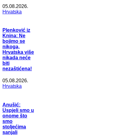
05.08.2026.
Hrvatska
Plenković iz
Knina: Ne
bojimo se
nikoga,
Hrvatska više
nikada neće
biti
nezaštićena!
05.08.2026.
Hrvatska
Anušić:
Uspjeli smo u
onome što
smo
stoljećima
sanjali