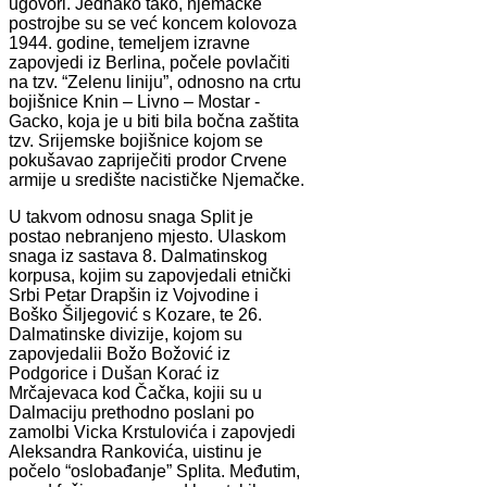
ugovori. Jednako tako, njemačke
postrojbe su se već koncem kolovoza
1944. godine, temeljem izravne
zapovjedi iz Berlina, počele povlačiti
na tzv. “Zelenu liniju”, odnosno na crtu
bojišnice Knin – Livno – Mostar -
Gacko, koja je u biti bila bočna zaštita
tzv. Srijemske bojišnice kojom se
pokušavao zapriječiti prodor Crvene
armije u središte nacističke Njemačke.
U takvom odnosu snaga Split je
postao nebranjeno mjesto. Ulaskom
snaga iz sastava 8. Dalmatinskog
korpusa, kojim su zapovjedali etnički
Srbi Petar Drapšin iz Vojvodine i
Boško Šiljegović s Kozare, te 26.
Dalmatinske divizije, kojom su
zapovjedalii Božo Božović iz
Podgorice i Dušan Korać iz
Mrčajevaca kod Čačka, kojii su u
Dalmaciju prethodno poslani po
zamolbi Vicka Krstulovića i zapovjedi
Aleksandra Rankovića, uistinu je
počelo “oslobađanje” Splita. Međutim,