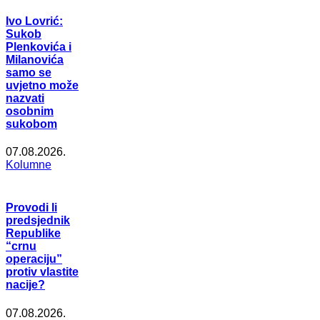
Ivo Lovrić:
Sukob
Plenkovića i
Milanovića
samo se
uvjetno može
nazvati
osobnim
sukobom
07.08.2026.
Kolumne
Provodi li
predsjednik
Republike
“crnu
operaciju”
protiv vlastite
nacije?
07.08.2026.