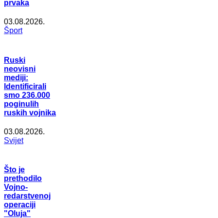
prvaka
03.08.2026.
Šport
Ruski
neovisni
mediji:
Identificirali
smo 236.000
poginulih
ruskih vojnika
03.08.2026.
Svijet
Što je
prethodilo
Vojno-
redarstvenoj
operaciji
"Oluja"