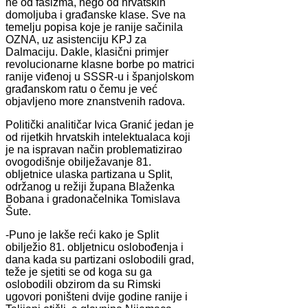
ne od fašizma, nego od hrvatskih
domoljuba i građanske klase. Sve na
temelju popisa koje je ranije sačinila
OZNA, uz asistenciju KPJ za
Dalmaciju. Dakle, klasični primjer
revolucionarne klasne borbe po matrici
ranije viđenoj u SSSR-u i španjolskom
građanskom ratu o čemu je već
objavljeno more znanstvenih radova.
Politički analitičar Ivica Granić jedan je
od rijetkih hrvatskih intelektualaca koji
je na ispravan način problematizirao
ovogodišnje obilježavanje 81.
obljetnice ulaska partizana u Split,
održanog u režiji župana Blaženka
Bobana i gradonačelnika Tomislava
Šute.
-Puno je lakše reći kako je Split
obilježio 81. obljetnicu oslobođenja i
dana kada su partizani oslobodili grad,
teže je sjetiti se od koga su ga
oslobodili obzirom da su Rimski
ugovori poništeni dvije godine ranije i