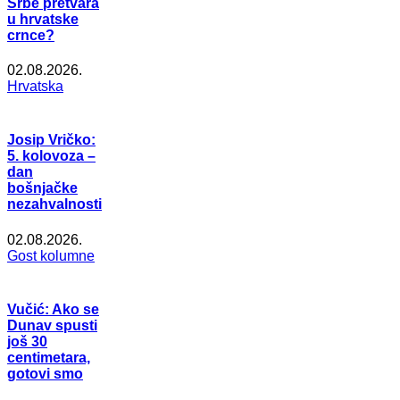
Srbe pretvara
u hrvatske
crnce?
02.08.2026.
Hrvatska
Josip Vričko:
5. kolovoza –
dan
bošnjačke
nezahvalnosti
02.08.2026.
Gost kolumne
Vučić: Ako se
Dunav spusti
još 30
centimetara,
gotovi smo