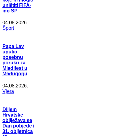
uništiti FIFA-
ino SP
04.08.2026.
Šport
Papa Lav
uputio
posebnu
poruku za
Mladifest u
Međugorju
04.08.2026.
Vjera
Diljem
Hrvatske
obilježava se
Dan pobjede i
31. obljetnica