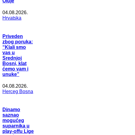
Oluje
04.08.2026.
Hrvatska
Priveden
zbog poruka:
“Klali smo
vas u
Srednjoj
Bosni, klat
ćemo vam i
unuke”
04.08.2026.
Herceg Bosna
Dinamo
saznao
mogućeg
suparnika u
play-offu Lige