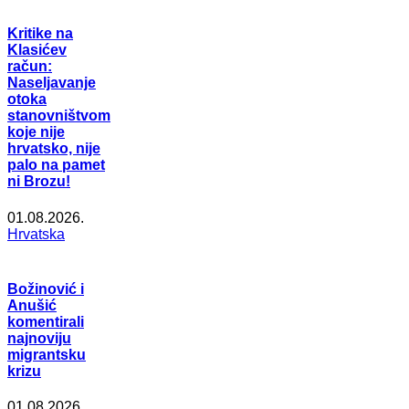
Kritike na
Klasićev
račun:
Naseljavanje
otoka
stanovništvom
koje nije
hrvatsko, nije
palo na pamet
ni Brozu!
01.08.2026.
Hrvatska
Božinović i
Anušić
komentirali
najnoviju
migrantsku
krizu
01.08.2026.