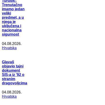
Turudić:
Trenutačno
imamo jedan
veliki
predmet, a u
njega je
uključena i
nacionalna
sigurnost
04.08.2026.
Hrvatska
Glavaš
objavio tajni
dokument
SIS-a iz ’92 o
stranim
dragovoljcima
04.08.2026.
Hrvatska