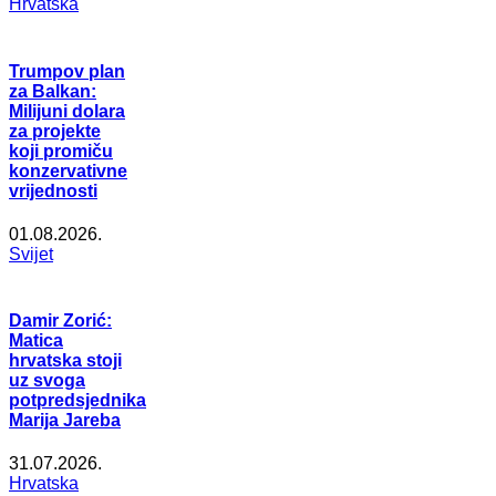
Hrvatska
Trumpov plan
za Balkan:
Milijuni dolara
za projekte
koji promiču
konzervativne
vrijednosti
01.08.2026.
Svijet
Damir Zorić:
Matica
hrvatska stoji
uz svoga
potpredsjednika
Marija Jareba
31.07.2026.
Hrvatska