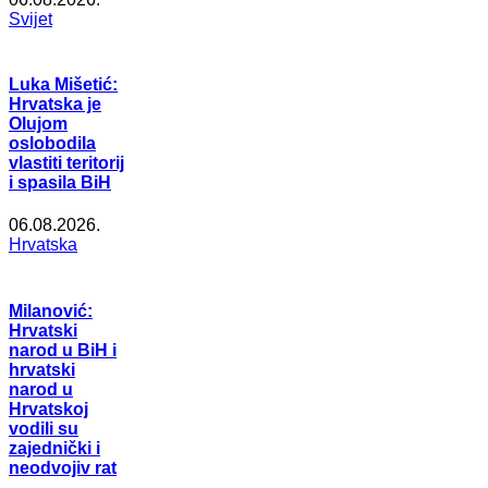
Svijet
Luka Mišetić:
Hrvatska je
Olujom
oslobodila
vlastiti teritorij
i spasila BiH
06.08.2026.
Hrvatska
Milanović:
Hrvatski
narod u BiH i
hrvatski
narod u
Hrvatskoj
vodili su
zajednički i
neodvojiv rat