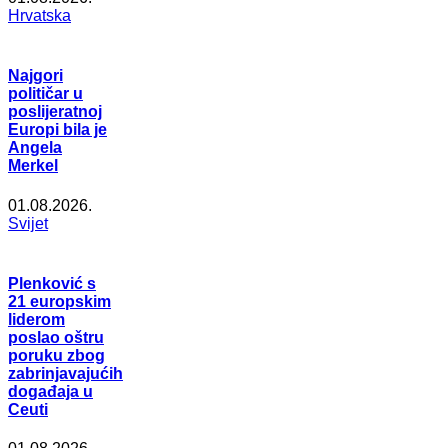
Hrvatska
Najgori
političar u
poslijeratnoj
Europi bila je
Angela
Merkel
01.08.2026.
Svijet
Plenković s
21 europskim
liderom
poslao oštru
poruku zbog
zabrinjavajućih
događaja u
Ceuti