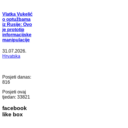
Vlatka Vukelić
o optužbama
iz Rusije: Ovo
je prototip
informacijske
manipulacije
31.07.2026.
Hrvatska
Posjeti danas:
816
Posjeti ovaj
tjedan:
33821
facebook
like box