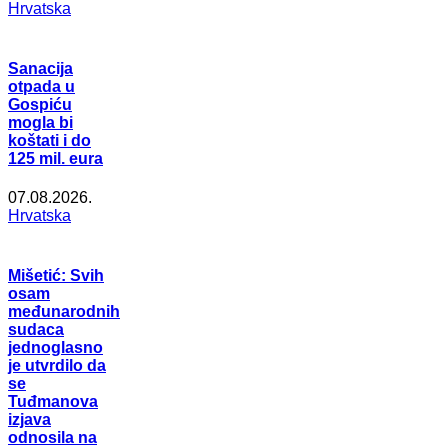
Hrvatska
Sanacija
otpada u
Gospiću
mogla bi
koštati i do
125 mil. eura
07.08.2026.
Hrvatska
Mišetić: Svih
osam
međunarodnih
sudaca
jednoglasno
je utvrdilo da
se
Tuđmanova
izjava
odnosila na