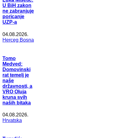
U BiH zakon
ne zabranjuje
poricanje
UZP-a
04.08.2026.
Herceg Bosna
Tomo
Medved:
Domovinski
rat temelj je
naše
državnosti, a
VRO Oluja
kruna svih
naših bitaka
04.08.2026.
Hrvatska