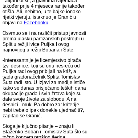
Talijani otišli, a glavnina Nijemaca
također prije 4 mjeseca ranije također
otišla. Ali, nebitno, u te bajke ionako
rijetki vjeruju, istaknuo je Granić u
objavi na
Facebooku
.
Osvrnuo se i na različit pristup javnosti
prema ulasku partizanskih postrojbi u
Split u režiji Ivice Puljka I ovog
najnovijeg u režiji Bobana i Šute.
-Interesantnije je licemjerstvo birača
tzv. desnice, koji su onu nesreću od
Puljka radi ovog pribijali na križ, a
sada gradonačelnik Splita Tomislav
Šuta radi isto. U izjavi za medije ističe
kako se danas prisjećamo teških dana
okupacije grada i svih žrtava koje su
dale svoje živote za slobodu. A na
desnici - muk. Pa dobro zar kriterije
nebi trebalo ipak donekle ujednačiti?,
zapitao se Granić.
Stoga je ključno pitanje – znaju li
Blaženko Boban i Tomislav Šuta što su
točno koncem prošlog tjedna