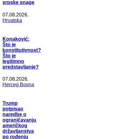
srpske snage
07.08.2026.
Hrvatska
Konaković:
Što je
konstitutivnost?
Što je
legitimno
predstavljanje?
07.08.2026.
Herceg Bosna
Trump
potpisao
naredbe o
ograničavanju
američkog
državljanstva
po rođenju