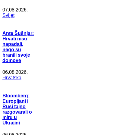
07.08.2026.
Svijet
Ante Šušnjar:
Hrvati nisu
napadali,
nego su
branili svoje
domove
06.08.2026.
Hrvatska
Bloomberg:
Europljani i
Rusi tajno
razgovarali o
miru u
Ukrajini
06.08.2026.