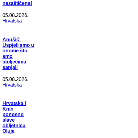
nezaštićena!
05.08.2026.
Hrvatska
Anušić:
Uspjeli smo u
onome što
smo
stoljećima
sanjali
05.08.2026.
Hrvatska
Hrvatska i
Knin
ponosno
slave
obljetnicu
Oluje