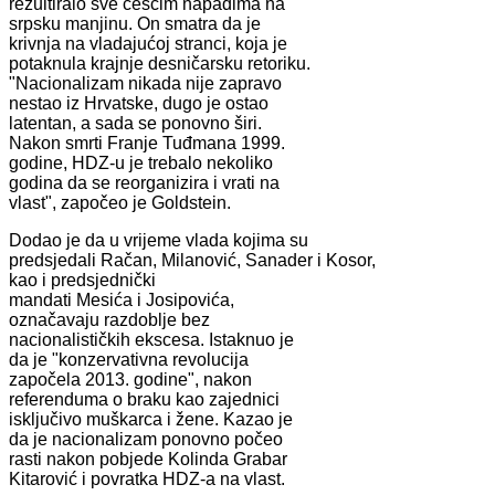
rezultiralo sve češćim napadima na
srpsku manjinu. On smatra da je
krivnja na vladajućoj stranci, koja je
potaknula krajnje desničarsku retoriku.
"Nacionalizam nikada nije zapravo
nestao iz Hrvatske, dugo je ostao
latentan, a sada se ponovno širi.
Nakon smrti Franje Tuđmana 1999.
godine, HDZ-u je trebalo nekoliko
godina da se reorganizira i vrati na
vlast", započeo je Goldstein.
Dodao je da u vrijeme vlada kojima su
predsjedali Račan, Milanović, Sanader i Kosor,
kao i predsjednički
mandati Mesića i Josipovića,
označavaju razdoblje bez
nacionalističkih ekscesa. Istaknuo je
da je "konzervativna revolucija
započela 2013. godine", nakon
referenduma o braku kao zajednici
isključivo muškarca i žene. Kazao je
da je nacionalizam ponovno počeo
rasti nakon pobjede Kolinda Grabar
Kitarović i povratka HDZ-a na vlast.