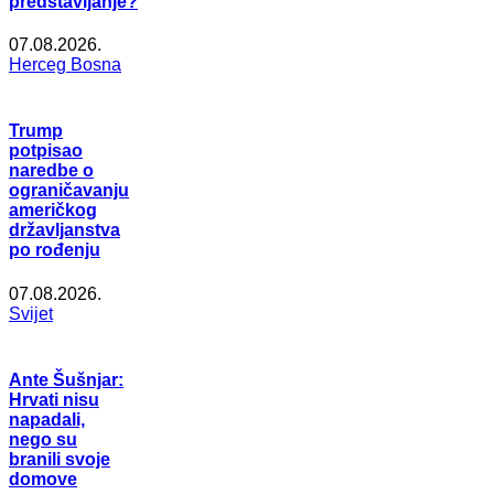
predstavljanje?
07.08.2026.
Herceg Bosna
Trump
potpisao
naredbe o
ograničavanju
američkog
državljanstva
po rođenju
07.08.2026.
Svijet
Ante Šušnjar:
Hrvati nisu
napadali,
nego su
branili svoje
domove