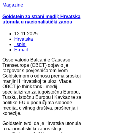
Magazine
Goldstein za strani medij: Hrvatska
utonula u nacionalistički zanos
12.11.2025.
Hrvatska
Ispis
E-mail
Osservatorio Balcani e Caucaso
Transeuropa (OBCT) objavio je
razgovor s povjesničarom Ivom
Goldsteinom o odnosu prema srpskoj
manjini i Hrvatskoj te ulozi Vlade.
OBCT je think tank i medij
specijaliziran za jugoistočnu Europu,
Tursku, istočnu Europu i Kavkaz te za
politike EU u područjima slobode
medija, civilnog društva, proširenja i
kohezije.
Goldstein tvrdi da je Hrvatska utonula
u nacionalistički zanos što je