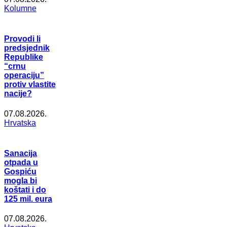
Kolumne
Provodi li
predsjednik
Republike
“crnu
operaciju”
protiv vlastite
nacije?
07.08.2026.
Hrvatska
Sanacija
otpada u
Gospiću
mogla bi
koštati i do
125 mil. eura
07.08.2026.