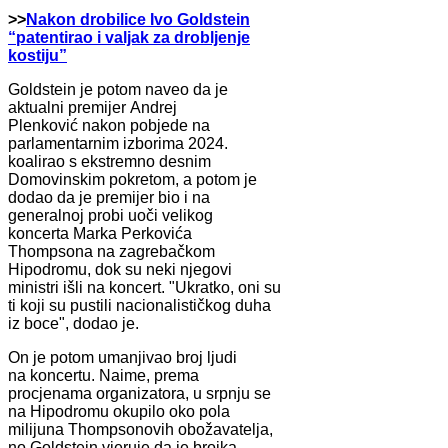
>>
Nakon drobilice Ivo Goldstein
“patentirao i valjak za drobljenje
kostiju”
Goldstein je potom naveo da je
aktualni premijer Andrej
Plenković nakon pobjede na
parlamentarnim izborima 2024.
koalirao s ekstremno desnim
Domovinskim pokretom, a potom je
dodao da je premijer bio i na
generalnoj probi uoči velikog
koncerta Marka Perkovića
Thompsona na zagrebačkom
Hipodromu, dok su neki njegovi
ministri išli na koncert. "Ukratko, oni su
ti koji su pustili nacionalističkog duha
iz boce", dodao je.
On je potom umanjivao broj ljudi
na koncertu. Naime, prema
procjenama organizatora, u srpnju se
na Hipodromu okupilo oko pola
milijuna Thompsonovih obožavatelja,
no Goldstein vjeruje da je brojka