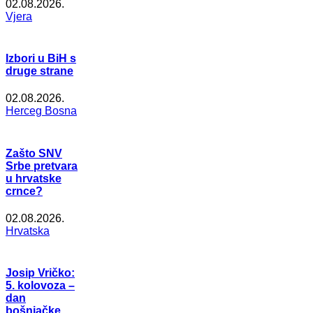
02.08.2026.
Vjera
Izbori u BiH s
druge strane
02.08.2026.
Herceg Bosna
Zašto SNV
Srbe pretvara
u hrvatske
crnce?
02.08.2026.
Hrvatska
Josip Vričko:
5. kolovoza –
dan
bošnjačke