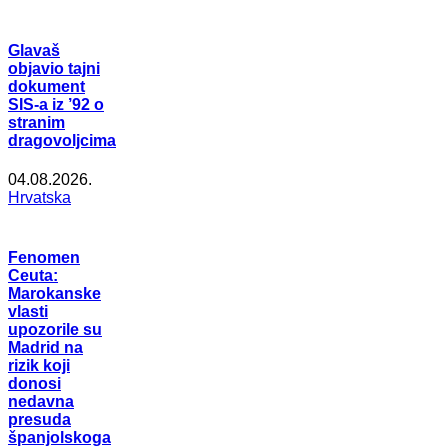
Glavaš
objavio tajni
dokument
SIS-a iz ’92 o
stranim
dragovoljcima
04.08.2026.
Hrvatska
Fenomen
Ceuta:
Marokanske
vlasti
upozorile su
Madrid na
rizik koji
donosi
nedavna
presuda
španjolskoga