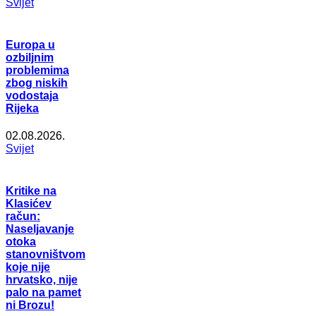
Svijet
Europa u
ozbiljnim
problemima
zbog niskih
vodostaja
Rijeka
02.08.2026.
Svijet
Kritike na
Klasićev
račun:
Naseljavanje
otoka
stanovništvom
koje nije
hrvatsko, nije
palo na pamet
ni Brozu!