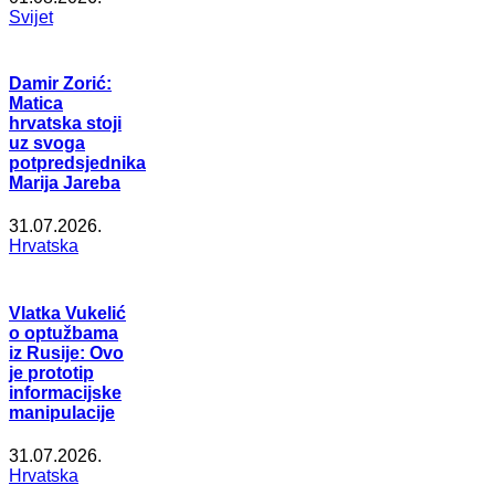
Svijet
Damir Zorić:
Matica
hrvatska stoji
uz svoga
potpredsjednika
Marija Jareba
31.07.2026.
Hrvatska
Vlatka Vukelić
o optužbama
iz Rusije: Ovo
je prototip
informacijske
manipulacije
31.07.2026.
Hrvatska