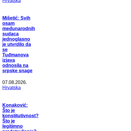
Hrvatska
Mišetić: Svih
osam
međunarodnih
sudaca
jednoglasno
je utvrdilo da
se
Tuđmanova
izjava
odnosila na
srpske snage
07.08.2026.
Hrvatska
Konaković:
Što je
konstitutivnost?
Što je
legitimno