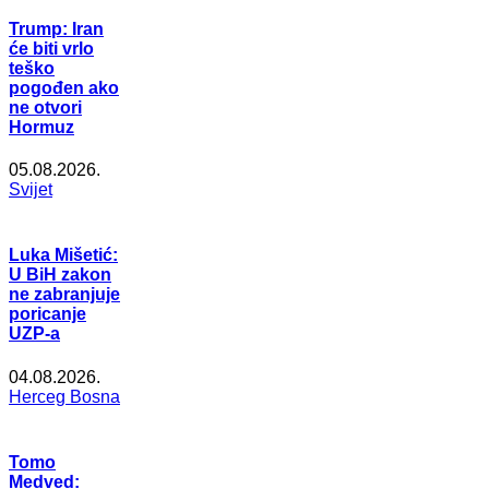
Trump: Iran
će biti vrlo
teško
pogođen ako
ne otvori
Hormuz
05.08.2026.
Svijet
Luka Mišetić:
U BiH zakon
ne zabranjuje
poricanje
UZP-a
04.08.2026.
Herceg Bosna
Tomo
Medved: