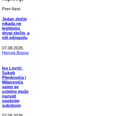
Prev
Next
Jedan zločin
nikada ne
legitimira
drugi zločin, a
niti odmazdu
07.08.2026.
Herceg Bosna
Ivo Lovrić:
Sukob
Plenkovića i
Milanovića
samo se
uvjetno može
nazvati
osobnim
sukobom
07.08.2026.