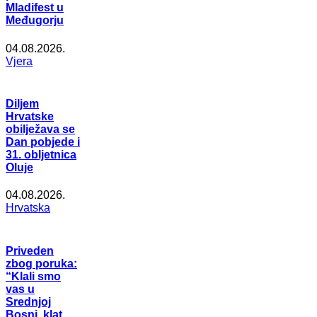
Mladifest u
Međugorju
04.08.2026.
Vjera
Diljem
Hrvatske
obilježava se
Dan pobjede i
31. obljetnica
Oluje
04.08.2026.
Hrvatska
Priveden
zbog poruka:
“Klali smo
vas u
Srednjoj
Bosni, klat