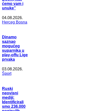
ćemo vam i
unuke”
04.08.2026.
Herceg Bosna
Dinamo
saznao
mogućeg
suparnika u
play-offu Lige
prvaka
03.08.2026.
Šport
Ruski
neovisni
mediji:
Identificirali
smo 236.000
poginulih