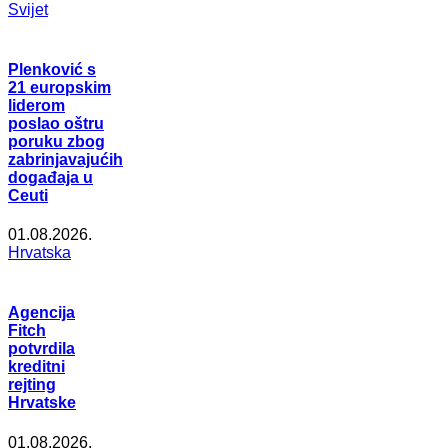
Svijet
Plenković s
21 europskim
liderom
poslao oštru
poruku zbog
zabrinjavajućih
događaja u
Ceuti
01.08.2026.
Hrvatska
Agencija
Fitch
potvrdila
kreditni
rejting
Hrvatske
01.08.2026.