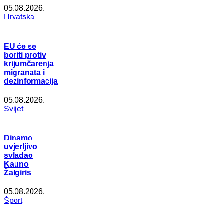
05.08.2026.
Hrvatska
EU će se
boriti protiv
krijumčarenja
migranata i
dezinformacija
05.08.2026.
Svijet
Dinamo
uvjerljivo
svladao
Kauno
Žalgiris
05.08.2026.
Šport