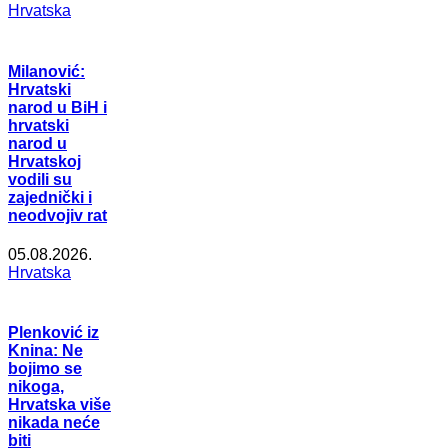
Hrvatska
Milanović:
Hrvatski
narod u BiH i
hrvatski
narod u
Hrvatskoj
vodili su
zajednički i
neodvojiv rat
05.08.2026.
Hrvatska
Plenković iz
Knina: Ne
bojimo se
nikoga,
Hrvatska više
nikada neće
biti