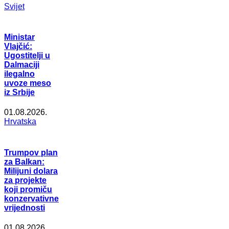
Svijet
Ministar
Vlajčić:
Ugostitelji u
Dalmaciji
ilegalno
uvoze meso
iz Srbije
01.08.2026.
Hrvatska
Trumpov plan
za Balkan:
Milijuni dolara
za projekte
koji promiču
konzervativne
vrijednosti
01.08.2026.