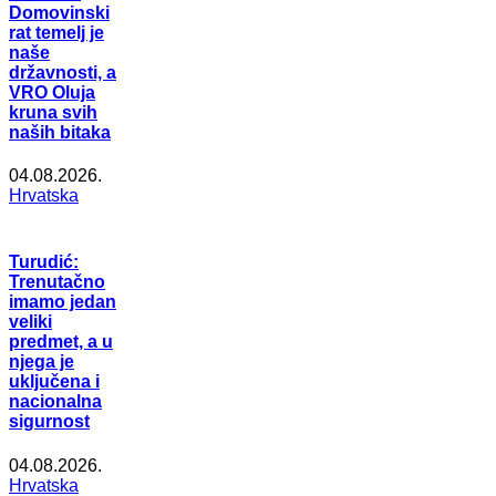
Domovinski
rat temelj je
naše
državnosti, a
VRO Oluja
kruna svih
naših bitaka
04.08.2026.
Hrvatska
Turudić:
Trenutačno
imamo jedan
veliki
predmet, a u
njega je
uključena i
nacionalna
sigurnost
04.08.2026.
Hrvatska