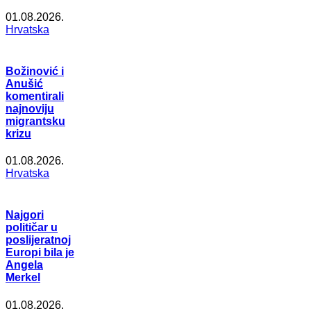
01.08.2026.
Hrvatska
Božinović i
Anušić
komentirali
najnoviju
migrantsku
krizu
01.08.2026.
Hrvatska
Najgori
političar u
poslijeratnoj
Europi bila je
Angela
Merkel
01.08.2026.