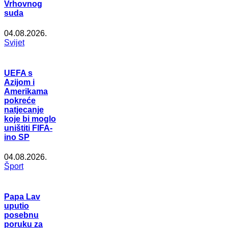
Vrhovnog
suda
04.08.2026.
Svijet
UEFA s
Azijom i
Amerikama
pokreće
natjecanje
koje bi moglo
uništiti FIFA-
ino SP
04.08.2026.
Šport
Papa Lav
uputio
posebnu
poruku za