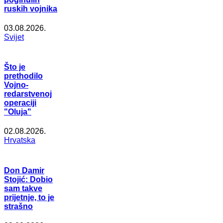
ruskih vojnika
03.08.2026.
Svijet
Što je
prethodilo
Vojno-
redarstvenoj
operaciji
"Oluja"
02.08.2026.
Hrvatska
Don Damir
Stojić: Dobio
sam takve
prijetnje, to je
strašno