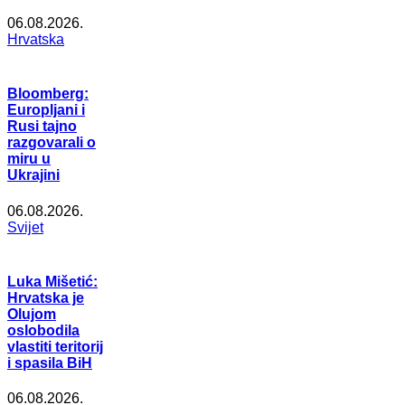
06.08.2026.
Hrvatska
Bloomberg:
Europljani i
Rusi tajno
razgovarali o
miru u
Ukrajini
06.08.2026.
Svijet
Luka Mišetić:
Hrvatska je
Olujom
oslobodila
vlastiti teritorij
i spasila BiH
06.08.2026.