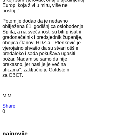
Europi koja živi u miru, više ne
postoji."
Potom je dodao da je nedavno
obilježena 81. godišnjica oslobođenja
Splita, a na svečanosti su bili prisutni
gradonačelnik i predsjednik županije,
obojica članovi HDZ-a. "Plenković je
vjerojatno shvatio da su stvari otišle
predaleko i sada pokušava ugasiti
požar. Nadam se samo da nije
prekasno, jer nasilje je već na
ulicama", zaključio je Goldstein
za OBCT.
M.M.
Share
0
najnovije