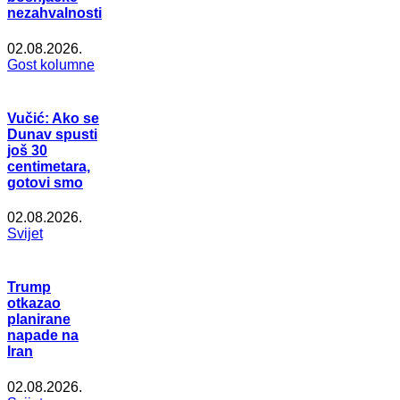
nezahvalnosti
02.08.2026.
Gost kolumne
Vučić: Ako se
Dunav spusti
još 30
centimetara,
gotovi smo
02.08.2026.
Svijet
Trump
otkazao
planirane
napade na
Iran
02.08.2026.