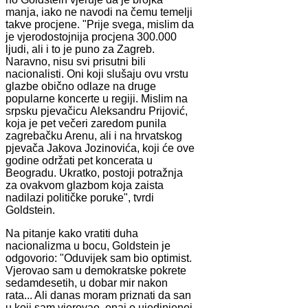
manja, iako ne navodi na čemu temelji
takve procjene. "Prije svega, mislim da
je vjerodostojnija procjena 300.000
ljudi, ali i to je puno za Zagreb.
Naravno, nisu svi prisutni bili
nacionalisti. Oni koji slušaju ovu vrstu
glazbe obično odlaze na druge
popularne koncerte u regiji. Mislim na
srpsku pjevačicu Aleksandru Prijović,
koja je pet večeri zaredom punila
zagrebačku Arenu, ali i na hrvatskog
pjevača Jakova Jozinovića, koji će ove
godine održati pet koncerata u
Beogradu. Ukratko, postoji potražnja
za ovakvom glazbom koja zaista
nadilazi političke poruke", tvrdi
Goldstein.
Na pitanje kako vratiti duha
nacionalizma u bocu, Goldstein je
odgovorio: "Oduvijek sam bio optimist.
Vjerovao sam u demokratske pokrete
sedamdesetih, u dobar mir nakon
rata... Ali danas moram priznati da san
u koji sam vjerovao, onaj o ujedinjenoj