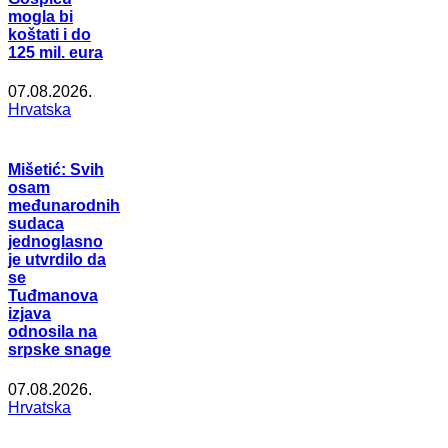
mogla bi
koštati i do
125 mil. eura
07.08.2026.
Hrvatska
Mišetić: Svih
osam
međunarodnih
sudaca
jednoglasno
je utvrdilo da
se
Tuđmanova
izjava
odnosila na
srpske snage
07.08.2026.
Hrvatska