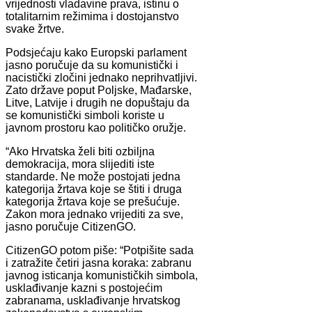
vrijednosti vladavine prava, istinu o
totalitarnim režimima i dostojanstvo
svake žrtve.
Podsjećaju kako Europski parlament
jasno poručuje da su komunistički i
nacistički zločini jednako neprihvatljivi.
Zato države poput Poljske, Mađarske,
Litve, Latvije i drugih ne dopuštaju da
se komunistički simboli koriste u
javnom prostoru kao političko oružje.
“Ako Hrvatska želi biti ozbiljna
demokracija, mora slijediti iste
standarde. Ne može postojati jedna
kategorija žrtava koje se štiti i druga
kategorija žrtava koje se prešućuje.
Zakon mora jednako vrijediti za sve,
jasno poručuje CitizenGO.
CitizenGO potom piše: “Potpišite sada
i zatražite četiri jasna koraka: zabranu
javnog isticanja komunističkih simbola,
usklađivanje kazni s postojećim
zabranama, usklađivanje hrvatskog