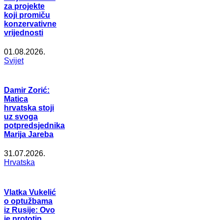
za projekte
koji promiču
konzervativne
vrijednosti
01.08.2026.
Svijet
Damir Zorić:
Matica
hrvatska stoji
uz svoga
potpredsjednika
Marija Jareba
31.07.2026.
Hrvatska
Vlatka Vukelić
o optužbama
iz Rusije: Ovo
je prototip