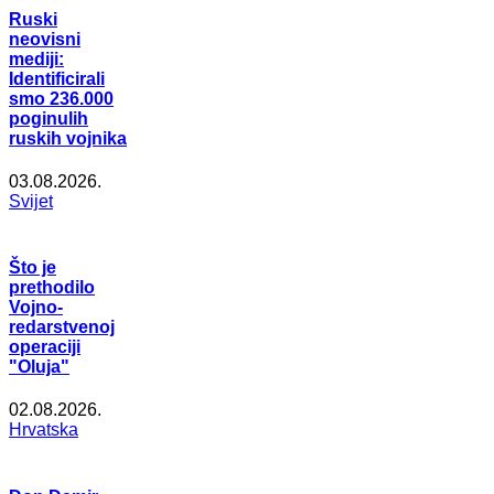
Ruski
neovisni
mediji:
Identificirali
smo 236.000
poginulih
ruskih vojnika
03.08.2026.
Svijet
Što je
prethodilo
Vojno-
redarstvenoj
operaciji
"Oluja"
02.08.2026.
Hrvatska