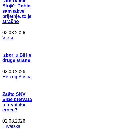
Don Damir
Stojić: Dobio
sam takve
prijetnje, to je
strašno
02.08.2026.
Vjera
Izbori u BiH s
druge strane
02.08.2026.
Herceg Bosna
Zašto SNV
Srbe pretvara
u hrvatske
crnce?
02.08.2026.
Hrvatska