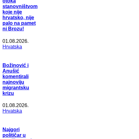
otoka
stanovništvom
koje nije
hrvatsko, nije
palo na pamet
ni Brozu!
01.08.2026.
Hrvatska
Božinović i
Anušić
komentirali
najnoviju
migrantsku
krizu
01.08.2026.
Hrvatska
Najgori
političar u