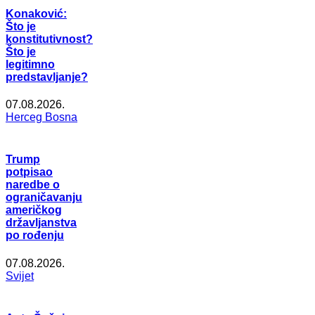
Konaković:
Što je
konstitutivnost?
Što je
legitimno
predstavljanje?
07.08.2026.
Herceg Bosna
Trump
potpisao
naredbe o
ograničavanju
američkog
državljanstva
po rođenju
07.08.2026.
Svijet