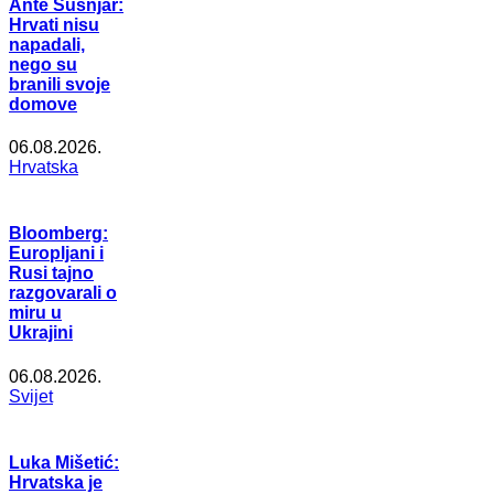
Ante Šušnjar:
Hrvati nisu
napadali,
nego su
branili svoje
domove
06.08.2026.
Hrvatska
Bloomberg:
Europljani i
Rusi tajno
razgovarali o
miru u
Ukrajini
06.08.2026.
Svijet
Luka Mišetić:
Hrvatska je