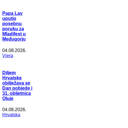
Papa Lav
uputio
posebnu
poruku za
Mladifest u
Međugorju
04.08.2026.
Vjera
Diljem
Hrvatske
obilježava se
Dan pobjede i
31. obljetnica
Oluje
04.08.2026.
Hrvatska