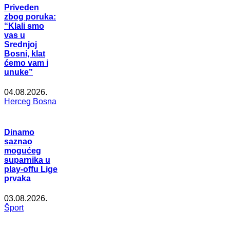
Priveden
zbog poruka:
“Klali smo
vas u
Srednjoj
Bosni, klat
ćemo vam i
unuke”
04.08.2026.
Herceg Bosna
Dinamo
saznao
mogućeg
suparnika u
play-offu Lige
prvaka
03.08.2026.
Šport