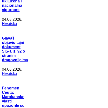
uključena i
nacionalna
sigurnost
04.08.2026.
Hrvatska
Glavaš
objavio tajni
dokument
SIS-a iz ’92 o
stranim
dragovoljcima
04.08.2026.
Hrvatska
Fenomen
Ceuta:
Marokanske
vlasti
upozorile su