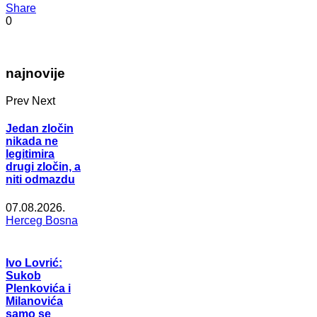
Share
0
najnovije
Prev
Next
Jedan zločin
nikada ne
legitimira
drugi zločin, a
niti odmazdu
07.08.2026.
Herceg Bosna
Ivo Lovrić:
Sukob
Plenkovića i
Milanovića
samo se