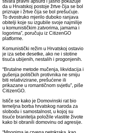
stvara pravni apsurd i jasno pokazuje
da u Hrvatskoj postoje žrtve čija se bol
priznaje i žrtve čija se bol prešućuje.
To dvostruko mjerilo duboko ranjava
obitelji koje su izgubile svoje najmilije
u komunističkim zatvorima, jamama i
logorima”, poručuju iz CitizenGO
platforme.
Komunistički režim u Hrvatskoj ostavio
je iza sebe desetke, ako ne i stotine
tisuća ubijenih, nestalih i progonjenih.
“Brutalne metode mučenja, likvidacija i
gušenja političkih protivnika ne smiju
biti relativizirane, prešućene ili
prikazane u romantičnom svjetlu”, piše
CitizenGO.
Ističe se kako je Domovinski rat bio
temeljna borba hrvatskog naroda za
slobodu i samostalnost, u kojoj su
tisuće branitelja položile vlastite živote
kako bi obranili domovinu od agresije.
“Mnogima je crvena petokraka, kao