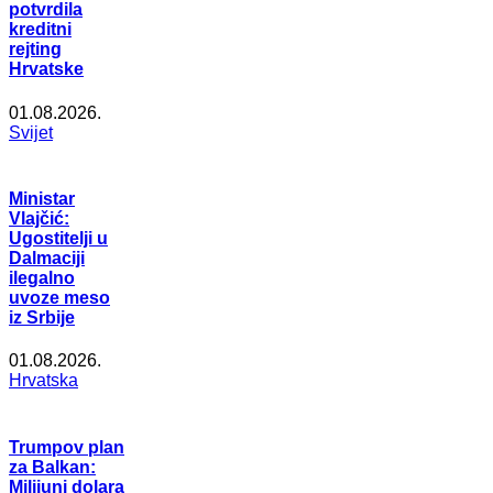
potvrdila
kreditni
rejting
Hrvatske
01.08.2026.
Svijet
Ministar
Vlajčić:
Ugostitelji u
Dalmaciji
ilegalno
uvoze meso
iz Srbije
01.08.2026.
Hrvatska
Trumpov plan
za Balkan:
Milijuni dolara