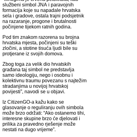
službeni simbol JNA i paravojnih
formacija koje su napadale hrvatska
sela i gradove, ostala trajni podsjetnik
na razaranje, progone i brutalnosti
počinjene tijekom ratnih godina.
Pod tim znakom razorena su brojna
hrvatska mjesta, počinjeni su teški
zločini, a stotine tisuća ljudi bile su
protjerane iz svojih domova.
Zbog toga za velik dio hrvatskih
građana taj simbol ne predstavlja
samo ideologiju, nego i osobnu i
kolektivnu traumu povezanu s najtežim
stradanjima u novijoj hrvatskoj
povijesti”, navodi se u objavi.
Iz CitizenGO-a kažu kako se
glasovanje o reguliranju ovih simbola
može brzo održati: “Ako ostanemo tihi,
interesne skupine brzo će djelovati i
prilika za pravedno rješenje može
nestati na dugo vrijeme”.