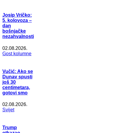
Josip Vričko:
5. kolovoza –
dan
bošnjačke
nezahvalnosti
02.08.2026.
Gost kolumne
Vučić: Ako se
Dunav spusti
još 30
centimetara,
gotovi smo
02.08.2026.
Svijet
Trump
otkazao