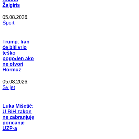
Žalgiris
05.08.2026.
Šport
Trump: Iran
će biti vrlo
teško
pogođen ako
ne otvori
Hormuz
05.08.2026.
Svijet
Luka Mišetić:
U BiH zakon
ne zabranjuje
poricanje
UZP-a