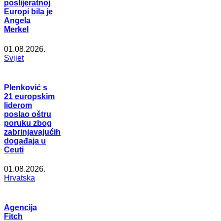
poslijeratnoj
Europi bila je
Angela
Merkel
01.08.2026.
Svijet
Plenković s
21 europskim
liderom
poslao oštru
poruku zbog
zabrinjavajućih
događaja u
Ceuti
01.08.2026.
Hrvatska
Agencija
Fitch