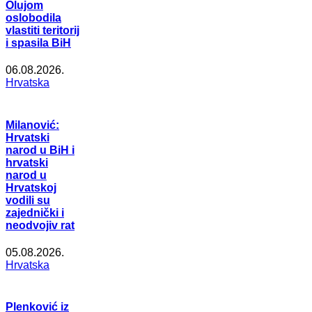
Olujom
oslobodila
vlastiti teritorij
i spasila BiH
06.08.2026.
Hrvatska
Milanović:
Hrvatski
narod u BiH i
hrvatski
narod u
Hrvatskoj
vodili su
zajednički i
neodvojiv rat
05.08.2026.
Hrvatska
Plenković iz