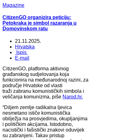
Magazine
CitizenGO organizira peticiju:
Petokraka je simbol razaranja u
Domovinskom ratu
21.11.2025.
Hrvatska
Ispis
E-mail
CitizenGO, platforma aktivnog
građanskog sudjelovanja koja
funkcionira na međunarodnoj razini, za
područje Hrvatske od vlasti
traži zabranu komunističkih simbola i
veličanja komunizma, piše
Narod.hr.
“Diljem zemlje radikalna ljevica
nesmetano ističe komunistička
obilježja na prosvjedima, okupljanjima
i političkim akcijama. Istodobno,
nacistički i fašistički znakovi oduvijek
su zabranjeni. Takav pristup