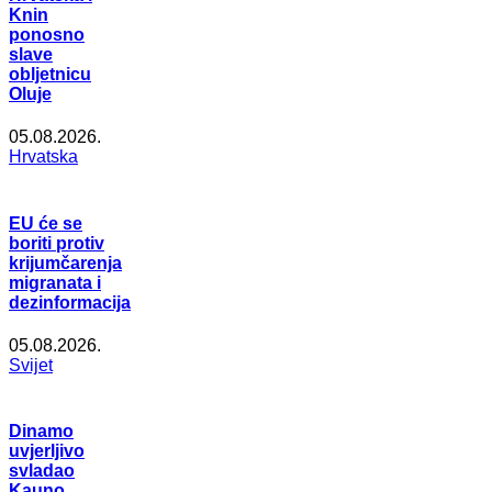
Knin
ponosno
slave
obljetnicu
Oluje
05.08.2026.
Hrvatska
EU će se
boriti protiv
krijumčarenja
migranata i
dezinformacija
05.08.2026.
Svijet
Dinamo
uvjerljivo
svladao
Kauno