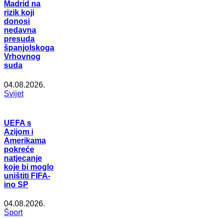
Madrid na
rizik koji
donosi
nedavna
presuda
španjolskoga
Vrhovnog
suda
04.08.2026.
Svijet
UEFA s
Azijom i
Amerikama
pokreće
natjecanje
koje bi moglo
uništiti FIFA-
ino SP
04.08.2026.
Šport