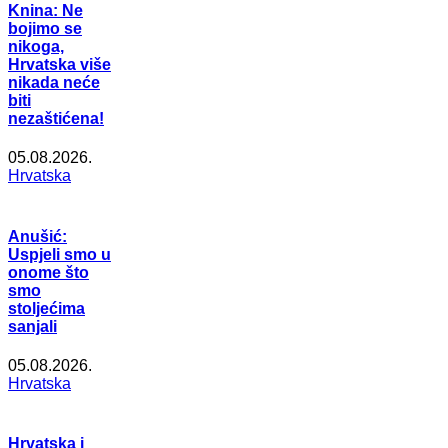
Knina: Ne
bojimo se
nikoga,
Hrvatska više
nikada neće
biti
nezaštićena!
05.08.2026.
Hrvatska
Anušić:
Uspjeli smo u
onome što
smo
stoljećima
sanjali
05.08.2026.
Hrvatska
Hrvatska i