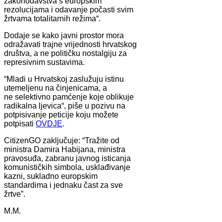
zakonodavstva s europskim
rezolucijama i odavanje počasti svim
žrtvama totalitarnih režima“.
Dodaje se kako javni prostor mora
odražavati trajne vrijednosti hrvatskog
društva, a ne političku nostalgiju za
represivnim sustavima.
“Mladi u Hrvatskoj zaslužuju istinu
utemeljenu na činjenicama, a
ne selektivno pamćenje koje oblikuje
radikalna ljevica“, piše u pozivu na
potpisivanje peticije koju možete
potpisati
OVDJE
.
CitizenGO zaključuje: “Tražite od
ministra Damira Habijana, ministra
pravosuđa, zabranu javnog isticanja
komunističkih simbola, usklađivanje
kazni, sukladno europskim
standardima i jednaku čast za sve
žrtve”.
M.M.