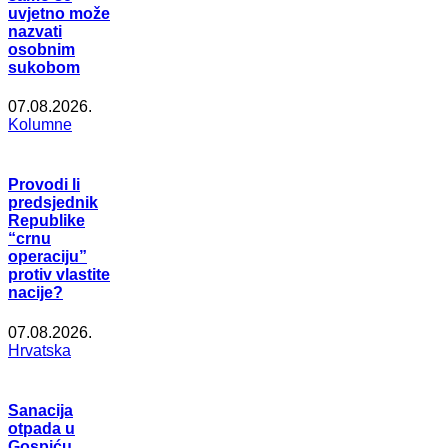
uvjetno može
nazvati
osobnim
sukobom
07.08.2026.
Kolumne
Provodi li
predsjednik
Republike
“crnu
operaciju”
protiv vlastite
nacije?
07.08.2026.
Hrvatska
Sanacija
otpada u
Gospiću