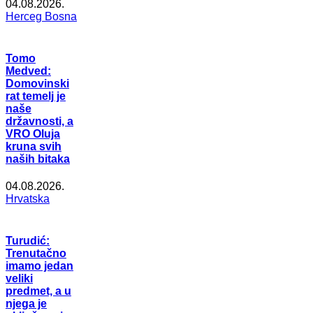
04.08.2026.
Herceg Bosna
Tomo
Medved:
Domovinski
rat temelj je
naše
državnosti, a
VRO Oluja
kruna svih
naših bitaka
04.08.2026.
Hrvatska
Turudić:
Trenutačno
imamo jedan
veliki
predmet, a u
njega je