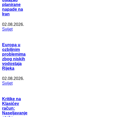
planirane
napade na
Iran
02.08.2026.
Svijet
Europa u
ozbiljnim
problemima
zbog niskih
vodostaja
Rijeka
02.08.2026.
Svijet
Kritike na
Klasićev
račun:
Naseljavanje