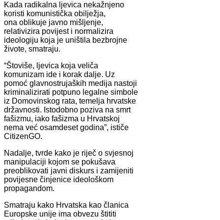
Kada radikalna ljevica nekažnjeno
koristi komunistička obilježja,
ona oblikuje javno mišljenje,
relativizira povijest i normalizira
ideologiju koja je uništila bezbrojne
živote, smatraju.
“Štoviše, ljevica koja veliča
komunizam ide i korak dalje. Uz
pomoć glavnostrujaških medija nastoji
kriminalizirati potpuno legalne simbole
iz Domovinskog rata, temelja hrvatske
državnosti. Istodobno poziva na smrt
fašizmu, iako fašizma u Hrvatskoj
nema već osamdeset godina”, ističe
CitizenGO.
Nadalje, tvrde kako je riječ o svjesnoj
manipulaciji kojom se pokušava
preoblikovati javni diskurs i zamijeniti
povijesne činjenice ideološkom
propagandom.
Smatraju kako Hrvatska kao članica
Europske unije ima obvezu štititi