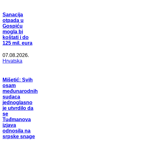
Sanacija
otpada u
Gospiću
mogla bi
koštati i do
125 mil. eura
07.08.2026.
Hrvatska
Mišetić: Svih
osam
međunarodnih
sudaca
jednoglasno
je utvrdilo da
se
Tuđmanova
izjava
odnosila na
srpske snage