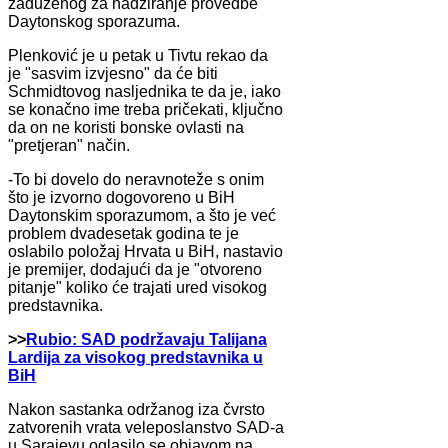
zaduženog za nadziranje provedbe
Daytonskog sporazuma.
Plenković je u petak u Tivtu rekao da
je "sasvim izvjesno" da će biti
Schmidtovog nasljednika te da je, iako
se konačno ime treba pričekati, ključno
da on ne koristi bonske ovlasti na
"pretjeran" način.
-To bi dovelo do neravnoteže s onim
što je izvorno dogovoreno u BiH
Daytonskim sporazumom, a što je već
problem dvadesetak godina te je
oslabilo položaj Hrvata u BiH, nastavio
je premijer, dodajući da je "otvoreno
pitanje" koliko će trajati ured visokog
predstavnika.
>>
Rubio: SAD podržavaju Talijana
Lardija za visokog predstavnika u
BiH
Nakon sastanka održanog iza čvrsto
zatvorenih vrata veleposlanstvo SAD-a
u Sarajevu oglasilo se objavom na