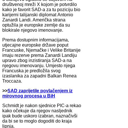
društvenoj mreži X kojom je potvrdilo
kako je favorit SAD-a za tu poziciju bio
karijerni talijanski diplomat Antonio
Zanardi Landi. Američka strana
optužila je europske zemlje da su
blokirale njegovo imenovanje.
Prema dostupnim informacijama,
utjecajne europske države poput
Francuske, Njemačke i Velike Britanije
imaju rezerve prema Zanardi Landiju
upravo zbog inzistiranja SAD-a na
njegovu imenovanju. Umjesto njega
Francuska je predložila svog
izaslanika za zapadni Balkan Renea
Troccaza.
>>
SAD zaprijetile povlačenjem iz
mirovnog procesa u BiH
Schmidt je nakon sjednice PIC-a rekao
kako očekuje da njegov nasljednik
ipak bude uskoro izabran, naznačivši
da bi se to moglo dogoditi do kraja
lipnja.