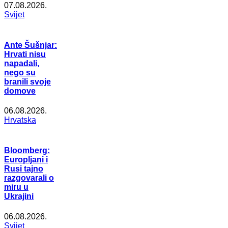
07.08.2026.
Svijet
Ante Šušnjar:
Hrvati nisu
napadali,
nego su
branili svoje
domove
06.08.2026.
Hrvatska
Bloomberg:
Europljani i
Rusi tajno
razgovarali o
miru u
Ukrajini
06.08.2026.
Svijet