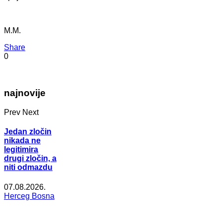
M.M.
Share
0
najnovije
Prev
Next
Jedan zločin
nikada ne
legitimira
drugi zločin, a
niti odmazdu
07.08.2026.
Herceg Bosna