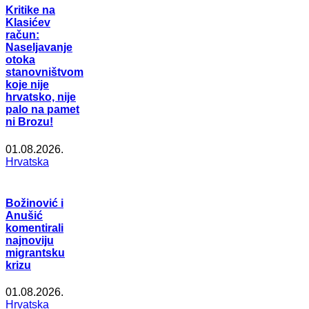
Kritike na
Klasićev
račun:
Naseljavanje
otoka
stanovništvom
koje nije
hrvatsko, nije
palo na pamet
ni Brozu!
01.08.2026.
Hrvatska
Božinović i
Anušić
komentirali
najnoviju
migrantsku
krizu
01.08.2026.
Hrvatska