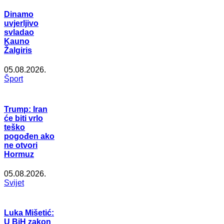
Dinamo
uvjerljivo
svladao
Kauno
Žalgiris
05.08.2026.
Šport
Trump: Iran
će biti vrlo
teško
pogođen ako
ne otvori
Hormuz
05.08.2026.
Svijet
Luka Mišetić:
U BiH zakon