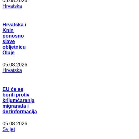
05.08.2026.
Hrvatska
Hrvatska i
Knin
ponosno
slave
obljetnicu
Oluje
05.08.2026.
Hrvatska
EU će se
boriti protiv
krijumčarenja
migranata i
dezinformacija
05.08.2026.
Svijet