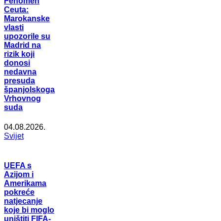
Fenomen
Ceuta:
Marokanske
vlasti
upozorile su
Madrid na
rizik koji
donosi
nedavna
presuda
španjolskoga
Vrhovnog
suda
04.08.2026.
Svijet
UEFA s
Azijom i
Amerikama
pokreće
natjecanje
koje bi moglo
uništiti FIFA-