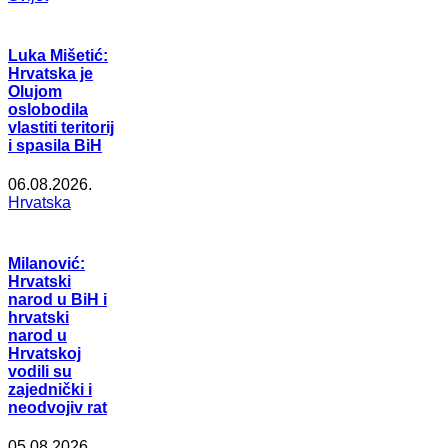
Luka Mišetić:
Hrvatska je
Olujom
oslobodila
vlastiti teritorij
i spasila BiH
06.08.2026.
Hrvatska
Milanović:
Hrvatski
narod u BiH i
hrvatski
narod u
Hrvatskoj
vodili su
zajednički i
neodvojiv rat
05.08.2026.