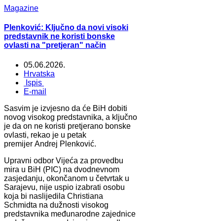
Magazine
Plenković: Ključno da novi visoki
predstavnik ne koristi bonske
ovlasti na "pretjeran" način
05.06.2026.
Hrvatska
Ispis
E-mail
Sasvim je izvjesno da će BiH dobiti
novog visokog predstavnika, a ključno
je da on ne koristi pretjerano bonske
ovlasti, rekao je u petak
premijer Andrej Plenković.
Upravni odbor Vijeća za provedbu
mira u BiH (PIC) na dvodnevnom
zasjedanju, okončanom u četvrtak u
Sarajevu, nije uspio izabrati osobu
koja bi naslijedila Christiana
Schmidta na dužnosti visokog
predstavnika međunarodne zajednice