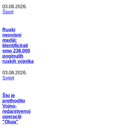
03.08.2026.
Šport
Ruski
neovisni
mediji:
Identificirali
smo 236.000
poginulih
ruskih vojnika
03.08.2026.
Svijet
Što je
prethodilo
Vojno-
redarstvenoj
operaciji
"Oluja"