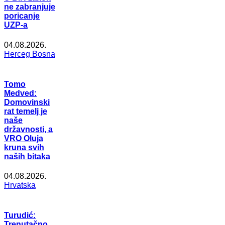
ne zabranjuje
poricanje
UZP-a
04.08.2026.
Herceg Bosna
Tomo
Medved:
Domovinski
rat temelj je
naše
državnosti, a
VRO Oluja
kruna svih
naših bitaka
04.08.2026.
Hrvatska
Turudić:
Trenutačno