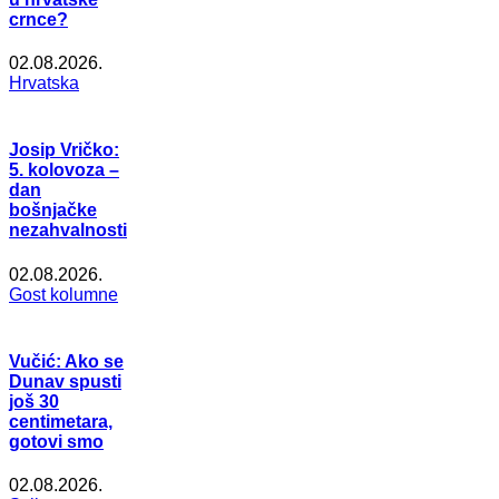
crnce?
02.08.2026.
Hrvatska
Josip Vričko:
5. kolovoza –
dan
bošnjačke
nezahvalnosti
02.08.2026.
Gost kolumne
Vučić: Ako se
Dunav spusti
još 30
centimetara,
gotovi smo
02.08.2026.