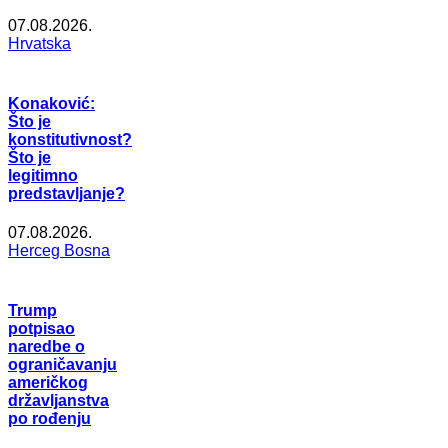
07.08.2026.
Hrvatska
Konaković:
Što je
konstitutivnost?
Što je
legitimno
predstavljanje?
07.08.2026.
Herceg Bosna
Trump
potpisao
naredbe o
ograničavanju
američkog
državljanstva
po rođenju