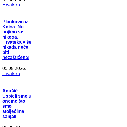
Hrvatska
Plenković iz
Knina: Ne
bojimo se
nikoga,
Hrvatska više
nikada neće
biti
nezaštićena!
05.08.2026.
Hrvatska
Anušić:
Uspjeli smo u
onome što
smo
stoljećima
sanjali