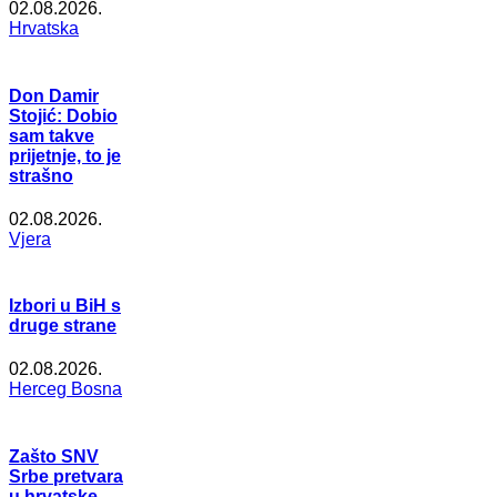
02.08.2026.
Hrvatska
Don Damir
Stojić: Dobio
sam takve
prijetnje, to je
strašno
02.08.2026.
Vjera
Izbori u BiH s
druge strane
02.08.2026.
Herceg Bosna
Zašto SNV
Srbe pretvara
u hrvatske