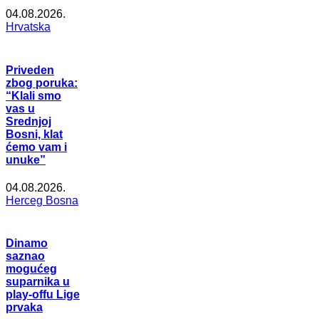
04.08.2026.
Hrvatska
Priveden
zbog poruka:
“Klali smo
vas u
Srednjoj
Bosni, klat
ćemo vam i
unuke”
04.08.2026.
Herceg Bosna
Dinamo
saznao
mogućeg
suparnika u
play-offu Lige
prvaka