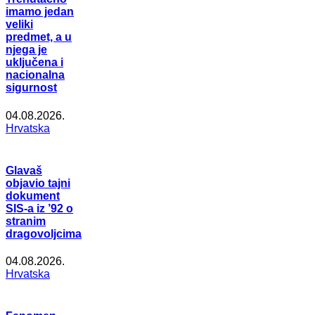
imamo jedan
veliki
predmet, a u
njega je
uključena i
nacionalna
sigurnost
04.08.2026.
Hrvatska
Glavaš
objavio tajni
dokument
SIS-a iz ’92 o
stranim
dragovoljcima
04.08.2026.
Hrvatska