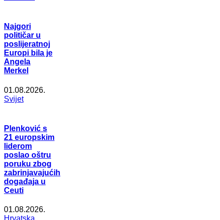
Najgori
političar u
poslijeratnoj
Europi bila je
Angela
Merkel
01.08.2026.
Svijet
Plenković s
21 europskim
liderom
poslao oštru
poruku zbog
zabrinjavajućih
događaja u
Ceuti
01.08.2026.
Hrvatska