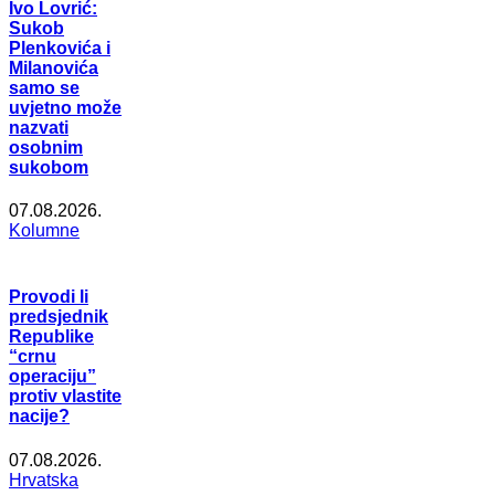
Ivo Lovrić:
Sukob
Plenkovića i
Milanovića
samo se
uvjetno može
nazvati
osobnim
sukobom
07.08.2026.
Kolumne
Provodi li
predsjednik
Republike
“crnu
operaciju”
protiv vlastite
nacije?
07.08.2026.
Hrvatska