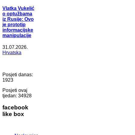
Vlatka Vukelić
o optužbama
iz Rusije: Ovo
je prototip
informacijske
manipulacije
31.07.2026.
Hrvatska
Posjeti danas:
1923
Posjeti ovaj
tjedan:
34928
facebook
like box