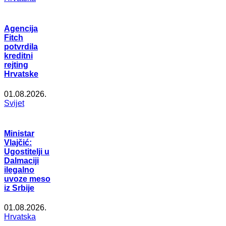
Agencija
Fitch
potvrdila
kreditni
rejting
Hrvatske
01.08.2026.
Svijet
Ministar
Vlajčić:
Ugostitelji u
Dalmaciji
ilegalno
uvoze meso
iz Srbije
01.08.2026.
Hrvatska