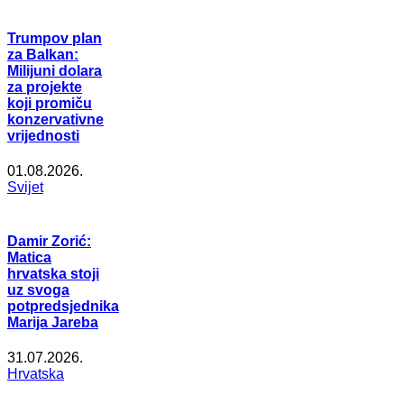
Trumpov plan
za Balkan:
Milijuni dolara
za projekte
koji promiču
konzervativne
vrijednosti
01.08.2026.
Svijet
Damir Zorić:
Matica
hrvatska stoji
uz svoga
potpredsjednika
Marija Jareba
31.07.2026.
Hrvatska