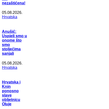
nezaštićena!
05.08.2026.
Hrvatska
Anušić:
Uspjeli smo u
onome što
smo
stoljećima
sanjali
05.08.2026.
Hrvatska
Hrvatska i
Knin
ponosno
slave
obljetnicu
Oluje