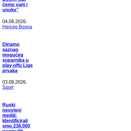
ćemo vam i
unuke”
04.08.2026.
Herceg Bosna
Dinamo
saznao
mogućeg
suparnika u
play-offu Lige
prvaka
03.08.2026.
Šport
Ruski
neovisni
mediji:
Identificirali
smo 236.000