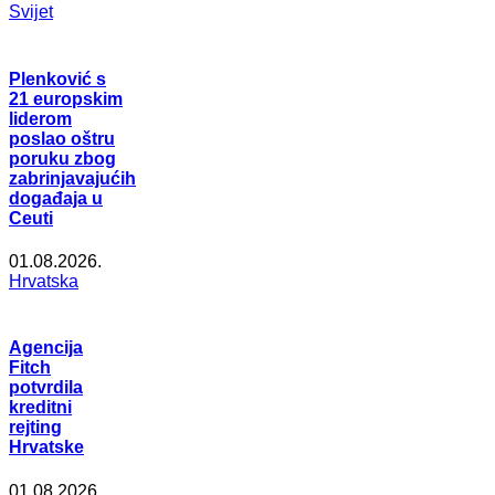
Svijet
Plenković s
21 europskim
liderom
poslao oštru
poruku zbog
zabrinjavajućih
događaja u
Ceuti
01.08.2026.
Hrvatska
Agencija
Fitch
potvrdila
kreditni
rejting
Hrvatske
01.08.2026.