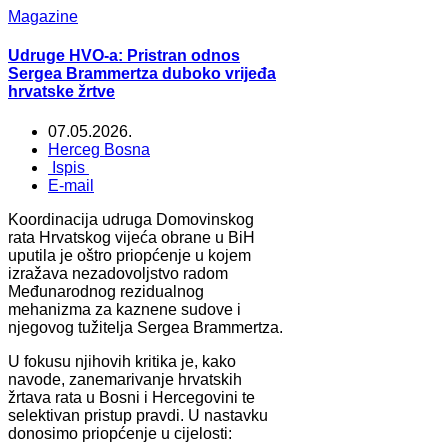
Magazine
Udruge HVO-a: Pristran odnos
Sergea Brammertza duboko vrijeđa
hrvatske žrtve
07.05.2026.
Herceg Bosna
Ispis
E-mail
Koordinacija udruga Domovinskog
rata Hrvatskog vijeća obrane u BiH
uputila je oštro priopćenje u kojem
izražava nezadovoljstvo radom
Međunarodnog rezidualnog
mehanizma za kaznene sudove i
njegovog tužitelja Sergea Brammertza.
U fokusu njihovih kritika je, kako
navode, zanemarivanje hrvatskih
žrtava rata u Bosni i Hercegovini te
selektivan pristup pravdi. U nastavku
donosimo priopćenje u cijelosti: