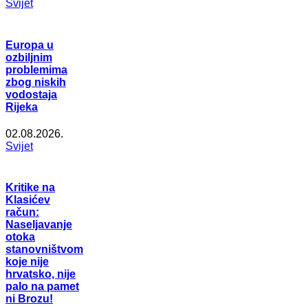
Svijet
Europa u
ozbiljnim
problemima
zbog niskih
vodostaja
Rijeka
02.08.2026.
Svijet
Kritike na
Klasićev
račun:
Naseljavanje
otoka
stanovništvom
koje nije
hrvatsko, nije
palo na pamet
ni Brozu!