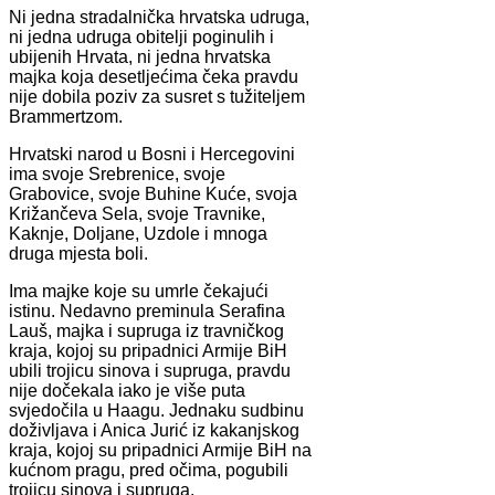
Ni jedna stradalnička hrvatska udruga,
ni jedna udruga obitelji poginulih i
ubijenih Hrvata, ni jedna hrvatska
majka koja desetljećima čeka pravdu
nije dobila poziv za susret s tužiteljem
Brammertzom.
Hrvatski narod u Bosni i Hercegovini
ima svoje Srebrenice, svoje
Grabovice, svoje Buhine Kuće, svoja
Križančeva Sela, svoje Travnike,
Kaknje, Doljane, Uzdole i mnoga
druga mjesta boli.
Ima majke koje su umrle čekajući
istinu. Nedavno preminula Serafina
Lauš, majka i supruga iz travničkog
kraja, kojoj su pripadnici Armije BiH
ubili trojicu sinova i supruga, pravdu
nije dočekala iako je više puta
svjedočila u Haagu. Jednaku sudbinu
doživljava i Anica Jurić iz kakanjskog
kraja, kojoj su pripadnici Armije BiH na
kućnom pragu, pred očima, pogubili
trojicu sinova i supruga.