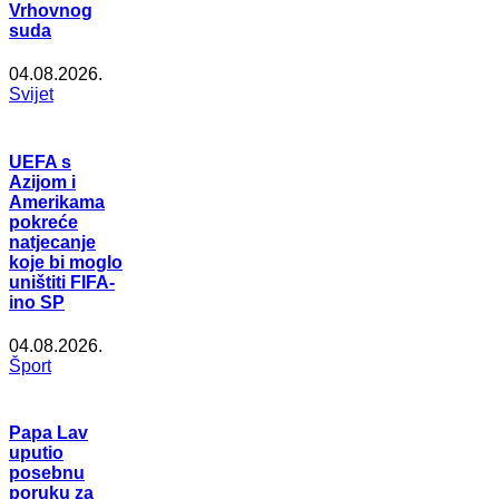
Vrhovnog
suda
04.08.2026.
Svijet
UEFA s
Azijom i
Amerikama
pokreće
natjecanje
koje bi moglo
uništiti FIFA-
ino SP
04.08.2026.
Šport
Papa Lav
uputio
posebnu
poruku za