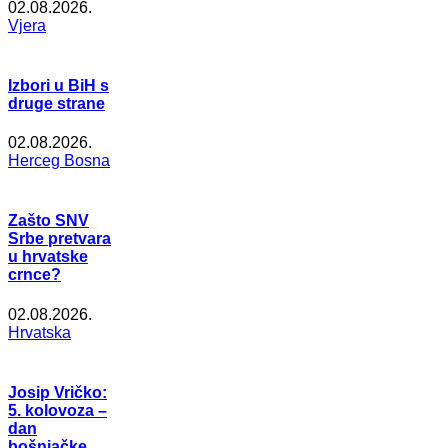
02.08.2026.
Vjera
Izbori u BiH s
druge strane
02.08.2026.
Herceg Bosna
Zašto SNV
Srbe pretvara
u hrvatske
crnce?
02.08.2026.
Hrvatska
Josip Vričko:
5. kolovoza –
dan
bošnjačke