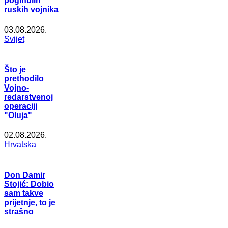
poginulih
ruskih vojnika
03.08.2026.
Svijet
Što je
prethodilo
Vojno-
redarstvenoj
operaciji
"Oluja"
02.08.2026.
Hrvatska
Don Damir
Stojić: Dobio
sam takve
prijetnje, to je
strašno