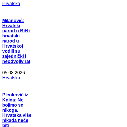
Hrvatska
Milanović:
Hrvatski
narod u BiH i
hrvatski
narod u
Hrvatskoj
vodili su
zajednički i
neodvojiv rat
05.08.2026.
Hrvatska
Plenković iz
Knina: Ne
bojimo se
nikoga,
Hrvatska više
nikada neće
biti