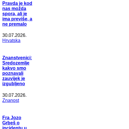
Pravda je kod
nas možda
spora, ali je
ima previše, a
ne premalo
30.07.2026.
Hrvatska
Znanstvenici:
Sredozemlje
kakvo smo
poznavali
zauvijek je
izgubljeno
30.07.2026.
Znanost
Fra Jozo
Grbeš o
incidentu u