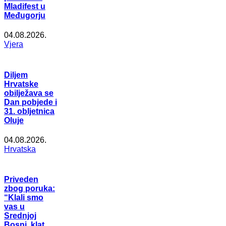
Mladifest u
Međugorju
04.08.2026.
Vjera
Diljem
Hrvatske
obilježava se
Dan pobjede i
31. obljetnica
Oluje
04.08.2026.
Hrvatska
Priveden
zbog poruka:
“Klali smo
vas u
Srednjoj
Bosni, klat