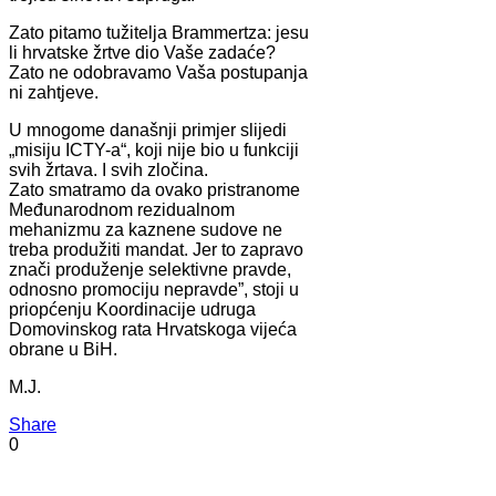
Zato pitamo tužitelja Brammertza: jesu
li hrvatske žrtve dio Vaše zadaće?
Zato ne odobravamo Vaša postupanja
ni zahtjeve.
U mnogome današnji primjer slijedi
„misiju ICTY-a“, koji nije bio u funkciji
svih žrtava. I svih zločina.
Zato smatramo da ovako pristranome
Međunarodnom rezidualnom
mehanizmu za kaznene sudove ne
treba produžiti mandat. Jer to zapravo
znači produženje selektivne pravde,
odnosno promociju nepravde”, stoji u
priopćenju Koordinacije udruga
Domovinskog rata Hrvatskoga vijeća
obrane u BiH.
M.J.
Share
0