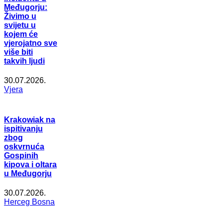
Međugorju:
Živimo u
svijetu u
kojem će
vjerojatno sve
više biti
takvih ljudi
30.07.2026.
Vjera
Krakowiak na
ispitivanju
zbog
oskvrnuća
Gospinih
kipova i oltara
u Međugorju
30.07.2026.
Herceg Bosna