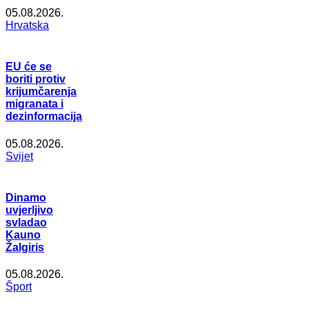
05.08.2026.
Hrvatska
EU će se
boriti protiv
krijumčarenja
migranata i
dezinformacija
05.08.2026.
Svijet
Dinamo
uvjerljivo
svladao
Kauno
Žalgiris
05.08.2026.
Šport