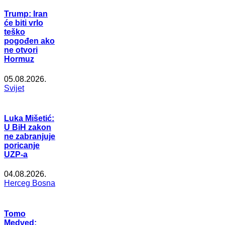
Trump: Iran
će biti vrlo
teško
pogođen ako
ne otvori
Hormuz
05.08.2026.
Svijet
Luka Mišetić:
U BiH zakon
ne zabranjuje
poricanje
UZP-a
04.08.2026.
Herceg Bosna
Tomo
Medved: