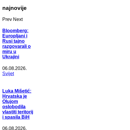
najnovije
Prev
Next
Bloomberg:
Europljani i
Rusi tajno
razgovarali o
miru u
Ukrajini
06.08.2026.
Svijet
Luka Mišetić:
Hrvatska je
Olujom
oslobodila
vlastiti teritorij
i spasila BiH
06.08.2026.