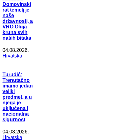
Domovinski
rat temelj je
naše
državnosti, a
VRO Oluja
kruna svih
naših bitaka
04.08.2026.
Hrvatska
Turudić:
Trenutačno
imamo jedan
veliki
predmet, a u
njega je
uključena i
nacionalna
sigurnost
04.08.2026.
Hrvatska