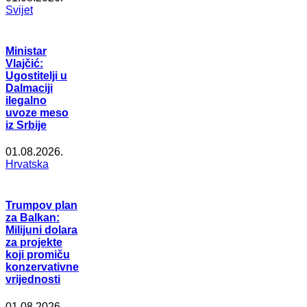
Svijet
Ministar
Vlajčić:
Ugostitelji u
Dalmaciji
ilegalno
uvoze meso
iz Srbije
01.08.2026.
Hrvatska
Trumpov plan
za Balkan:
Milijuni dolara
za projekte
koji promiču
konzervativne
vrijednosti
01.08.2026.