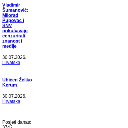
Vladimir
Šumanović:
Milorad
Pupovac i
SNV
pokušavaju
cenzurirati
znanost i
medije
30.07.2026.
Hrvatska
Uhićen Željko
Kerum
30.07.2026.
Hrvatska
Posjeti danas:
3742