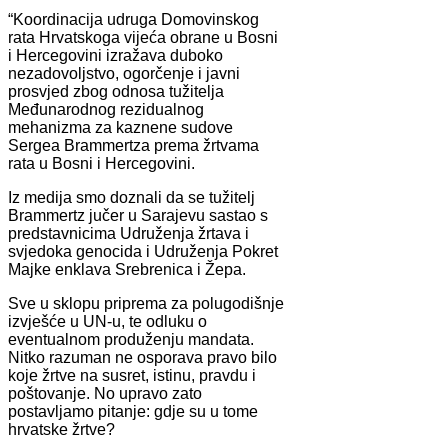
“Koordinacija udruga Domovinskog
rata Hrvatskoga vijeća obrane u Bosni
i Hercegovini izražava duboko
nezadovoljstvo, ogorčenje i javni
prosvjed zbog odnosa tužitelja
Međunarodnog rezidualnog
mehanizma za kaznene sudove
Sergea Brammertza prema žrtvama
rata u Bosni i Hercegovini.
Iz medija smo doznali da se tužitelj
Brammertz jučer u Sarajevu sastao s
predstavnicima Udruženja žrtava i
svjedoka genocida i Udruženja Pokret
Majke enklava Srebrenica i Žepa.
Sve u sklopu priprema za polugodišnje
izvješće u UN-u, te odluku o
eventualnom produženju mandata.
Nitko razuman ne osporava pravo bilo
koje žrtve na susret, istinu, pravdu i
poštovanje. No upravo zato
postavljamo pitanje: gdje su u tome
hrvatske žrtve?