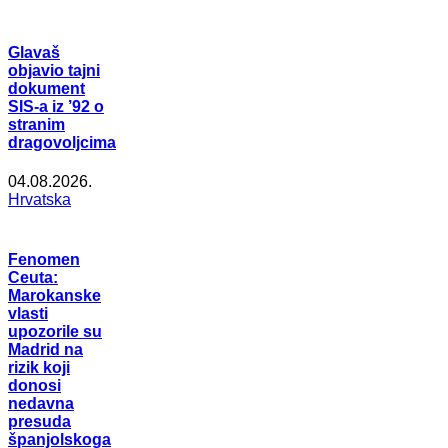
Glavaš
objavio tajni
dokument
SIS-a iz ’92 o
stranim
dragovoljcima
04.08.2026.
Hrvatska
Fenomen
Ceuta:
Marokanske
vlasti
upozorile su
Madrid na
rizik koji
donosi
nedavna
presuda
španjolskoga