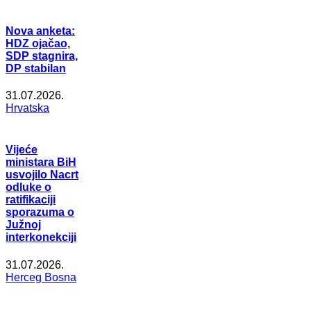
Nova anketa:
HDZ ojačao,
SDP stagnira,
DP stabilan
31.07.2026.
Hrvatska
Vijeće
ministara BiH
usvojilo Nacrt
odluke o
ratifikaciji
sporazuma o
Južnoj
interkonekciji
31.07.2026.
Herceg Bosna