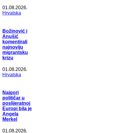
01.08.2026.
Hrvatska
Božinović i
Anušić
komentirali
najnoviju
migrantsku
krizu
01.08.2026.
Hrvatska
Najgori
političar u
poslijeratnoj
Europi bila je
Angela
Merkel
01.08.2026.