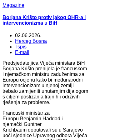
Magazine
Borjana Krišto protiv jakog OHR-a i
intervencionizma u BiH
02.06.2026.
Herceg Bosna
Ispis
E-mail
Predsjedateljica Vijeća ministara BiH
Borjana Krišto prenijela je francuskom
i njemačkom ministru zaduženima za
Europu ocjenu kako bi međunarodni
intervencionizam u njenoj zemlji
trebalo zamijeniti unutarnjim dijalogom
s ciljem postizanja trajnih i održivih
rješenja za probleme.
Francuski ministar za
Europu Benjamin Haddad i
njemački Gunther
Krichbaum doputovali su u Sarajevo
uoči sjednice Upravnog odbora Vijeća