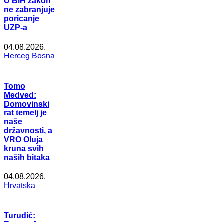
U BiH zakon
ne zabranjuje
poricanje
UZP-a
04.08.2026.
Herceg Bosna
Tomo
Medved:
Domovinski
rat temelj je
naše
državnosti, a
VRO Oluja
kruna svih
naših bitaka
04.08.2026.
Hrvatska
Turudić: