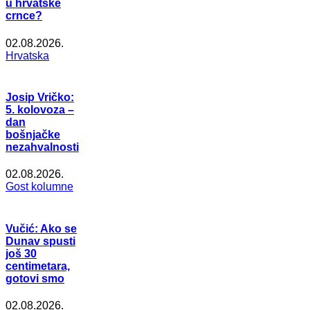
u hrvatske
crnce?
02.08.2026.
Hrvatska
Josip Vričko:
5. kolovoza –
dan
bošnjačke
nezahvalnosti
02.08.2026.
Gost kolumne
Vučić: Ako se
Dunav spusti
još 30
centimetara,
gotovi smo
02.08.2026.