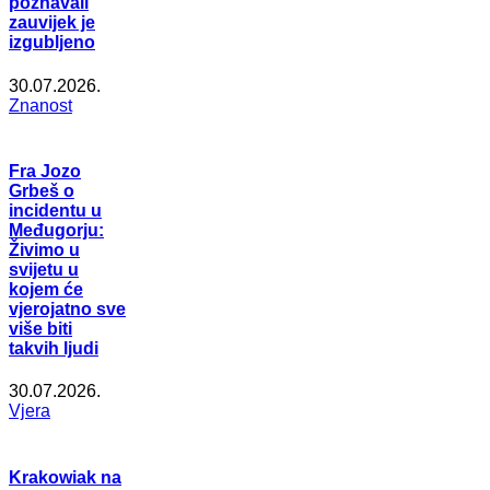
poznavali
zauvijek je
izgubljeno
30.07.2026.
Znanost
Fra Jozo
Grbeš o
incidentu u
Međugorju:
Živimo u
svijetu u
kojem će
vjerojatno sve
više biti
takvih ljudi
30.07.2026.
Vjera
Krakowiak na