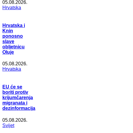
05.08.2026.
Hrvatska
Hrvatska i
Knin
ponosno
slave
obljetnicu
Oluje
05.08.2026.
Hrvatska
EU će se
boriti protiv
krijumčarenja
migranata i
dezinformacija
05.08.2026.
Svijet