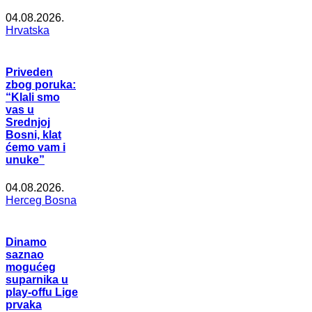
04.08.2026.
Hrvatska
Priveden
zbog poruka:
“Klali smo
vas u
Srednjoj
Bosni, klat
ćemo vam i
unuke”
04.08.2026.
Herceg Bosna
Dinamo
saznao
mogućeg
suparnika u
play-offu Lige
prvaka