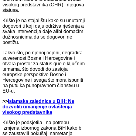
visokog predstavnika (OHR) i njegova
statusa.
Krišto je na stajalištu kako su unutarnji
dogovori ti koji daju održiva rješenja a
svaka intervencija daje alibi domaćim
dužnosnicima da se dogovori ne
postižu.
Takvo što, po njenoj ocjeni, degradira
suverenost Bosne i Hercegovine i
otvara prostor za status quo o ključnim
temama, što dovodi do zastoja
europske perspektive Bosne i
Hercegovine i svega što mora ispuniti
na putu ka punopravnom članstvu u
EU-u.
>>
Islamska zajednica u BiH: Ne
dozvoliti umanjenje ovlaštenja
visokog predstavnika
Krišto je podsjetila i na potrebu
izmjena izbornog zakona BiH kako bi
se zaustavili pokušaji nametanja