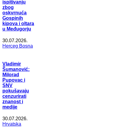
ispitivanju
zbog
oskvrnuća
Gospinih
kipova i oltara
u Međugorju
30.07.2026.
Herceg Bosna
Vladimir
Šumanović:
Milorad
Pupovac i
SNV
pokušavaju
cenzurirati
znanost i
medije
30.07.2026.
Hrvatska