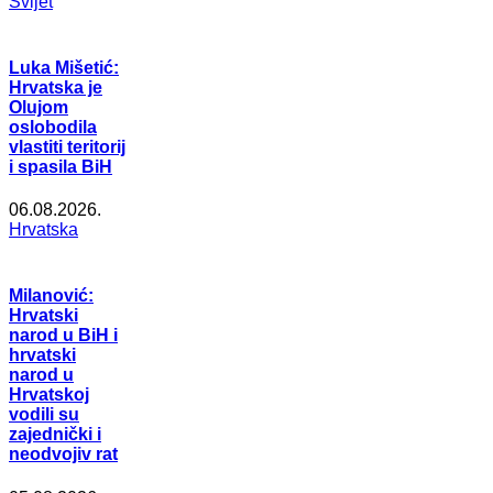
Svijet
Luka Mišetić:
Hrvatska je
Olujom
oslobodila
vlastiti teritorij
i spasila BiH
06.08.2026.
Hrvatska
Milanović:
Hrvatski
narod u BiH i
hrvatski
narod u
Hrvatskoj
vodili su
zajednički i
neodvojiv rat