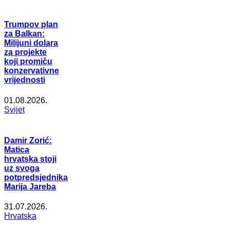
Trumpov plan
za Balkan:
Milijuni dolara
za projekte
koji promiču
konzervativne
vrijednosti
01.08.2026.
Svijet
Damir Zorić:
Matica
hrvatska stoji
uz svoga
potpredsjednika
Marija Jareba
31.07.2026.
Hrvatska