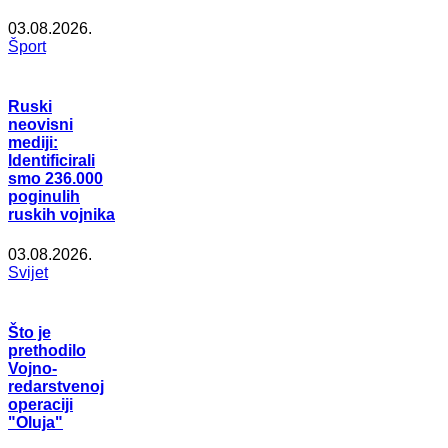
03.08.2026.
Šport
Ruski
neovisni
mediji:
Identificirali
smo 236.000
poginulih
ruskih vojnika
03.08.2026.
Svijet
Što je
prethodilo
Vojno-
redarstvenoj
operaciji
"Oluja"