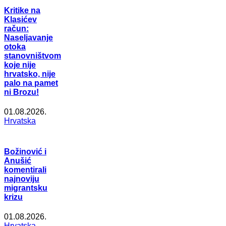
Kritike na
Klasićev
račun:
Naseljavanje
otoka
stanovništvom
koje nije
hrvatsko, nije
palo na pamet
ni Brozu!
01.08.2026.
Hrvatska
Božinović i
Anušić
komentirali
najnoviju
migrantsku
krizu
01.08.2026.
Hrvatska