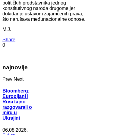
političkih predstavnika jednog
konstitutivnog naroda drugome jer
dokidanje ustavom zajamčenih prava,
što narušava međunacionalne odnose.
M.J.
Share
0
najnovije
Prev
Next
Bloomberg:
Europljani i
Rusi tajno
razgovarali o
miru u
Ukrajini
06.08.2026.