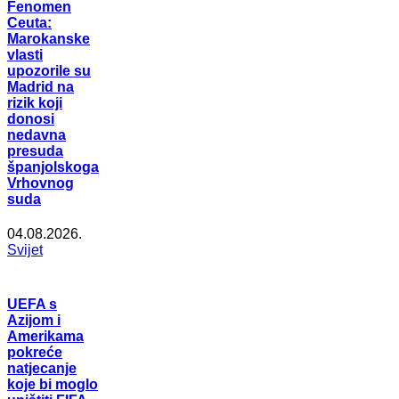
Fenomen
Ceuta:
Marokanske
vlasti
upozorile su
Madrid na
rizik koji
donosi
nedavna
presuda
španjolskoga
Vrhovnog
suda
04.08.2026.
Svijet
UEFA s
Azijom i
Amerikama
pokreće
natjecanje
koje bi moglo