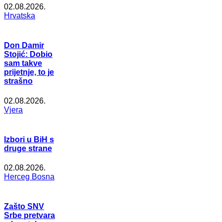
02.08.2026.
Hrvatska
Don Damir
Stojić: Dobio
sam takve
prijetnje, to je
strašno
02.08.2026.
Vjera
Izbori u BiH s
druge strane
02.08.2026.
Herceg Bosna
Zašto SNV
Srbe pretvara