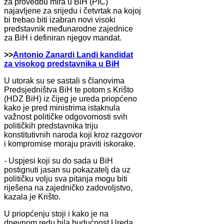
za provedbu mira u BiH (PIC)
najavljene za srijedu i četvrtak na kojoj
bi trebao biti izabran novi visoki
predstavnik međunarodne zajednice
za BiH i definiran njegov mandat.
>>
Antonio Zanardi Landi kandidat
za visokog predstavnika u BiH
U utorak su se sastali s članovima
Predsjedništva BiH te potom s Krišto
(HDZ BiH) iz čijeg je ureda priopćeno
kako je pred ministrima istaknula
važnost političke odgovornosti svih
političkih predstavnika triju
konstitutivnih naroda koji kroz razgovor
i kompromise moraju praviti iskorake.
- Uspjesi koji su do sada u BiH
postignuti jasan su pokazatelj da uz
političku volju sva pitanja mogu biti
riješena na zajedničko zadovoljstvo,
kazala je Krišto.
U priopćenju stoji i kako je na
dnevnom redu bila budućnost Ureda