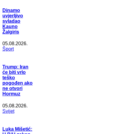
Dinamo
uvjerljivo
svladao
Kauno
Žalgiris
05.08.2026.
Šport
Trump: Iran
će biti vrlo
teško
pogođen ako
ne otvori
Hormuz
05.08.2026.
Svijet
Luka Mišetić: