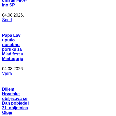
uništiti FIFA-
ino SP
04.08.2026.
Šport
Papa Lav
uputio
posebnu
poruku za
Mladifest u
Međugorju
04.08.2026.
Vjera
Diljem
Hrvatske
obilježava se
Dan pobjede i
31. obljetnica
Oluje