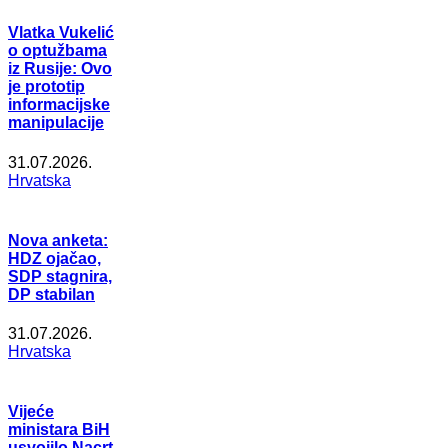
Vlatka Vukelić
o optužbama
iz Rusije: Ovo
je prototip
informacijske
manipulacije
31.07.2026.
Hrvatska
Nova anketa:
HDZ ojačao,
SDP stagnira,
DP stabilan
31.07.2026.
Hrvatska
Vijeće
ministara BiH
usvojilo Nacrt