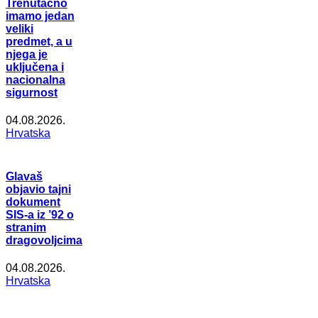
Trenutačno
imamo jedan
veliki
predmet, a u
njega je
uključena i
nacionalna
sigurnost
04.08.2026.
Hrvatska
Glavaš
objavio tajni
dokument
SIS-a iz ’92 o
stranim
dragovoljcima
04.08.2026.
Hrvatska