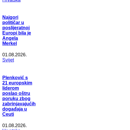
Najgori
političar u
poslijeratnoj
Europi bila je
Angela
Merkel
01.08.2026.
Svijet
Plenković s
21 europskim
liderom
poslao oštru
poruku zbog
zabrinjavajućih
događaja u
Ceuti
01.08.2026.