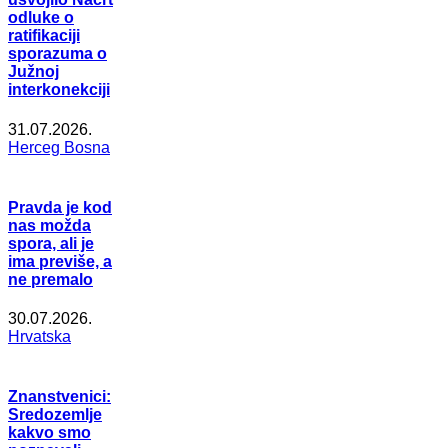
odluke o
ratifikaciji
sporazuma o
Južnoj
interkonekciji
31.07.2026.
Herceg Bosna
Pravda je kod
nas možda
spora, ali je
ima previše, a
ne premalo
30.07.2026.
Hrvatska
Znanstvenici:
Sredozemlje
kakvo smo