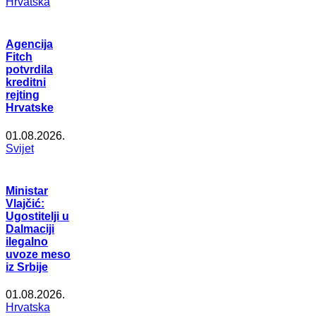
Hrvatska
Agencija
Fitch
potvrdila
kreditni
rejting
Hrvatske
01.08.2026.
Svijet
Ministar
Vlajčić:
Ugostitelji u
Dalmaciji
ilegalno
uvoze meso
iz Srbije
01.08.2026.
Hrvatska