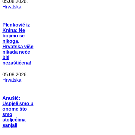
05.08.2026.
Hrvatska
Plenković iz
Knina: Ne
bojimo se
nikoga,
Hrvatska više
nikada neće
biti
nezaštićena!
05.08.2026.
Hrvatska
Anušić:
Uspjeli smo u
onome što
smo
stoljećima
sanjali