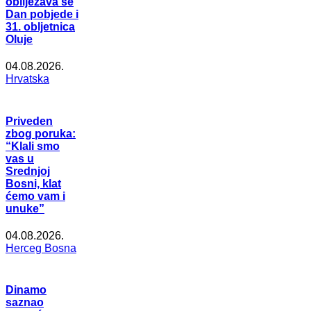
obilježava se
Dan pobjede i
31. obljetnica
Oluje
04.08.2026.
Hrvatska
Priveden
zbog poruka:
“Klali smo
vas u
Srednjoj
Bosni, klat
ćemo vam i
unuke”
04.08.2026.
Herceg Bosna
Dinamo
saznao