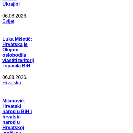
Ukrajini
06.08.2026.
Svijet
Luka Mišetić:
Hrvatska je
Olujom
oslobodila
vlastiti teritorij
i spasila BiH
06.08.2026.
Hrvatska
Milanović:
Hrvatski
narod u BiH i
hrvatski
narod u
Hrvatskoj
vodili su