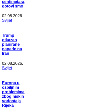
centimetara,
gotovi smo
02.08.2026.
Svijet
Trump
otkazao
planirane
napade na
Iran
02.08.2026.
Svijet
Europa u
ozbiljnim
problemima
zbog niskih
vodostaja
Rijeka