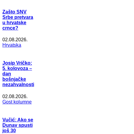
Zašto SNV
Srbe pretvara
u hrvatske
crnce?
02.08.2026.
Hrvatska
Josip Vričko:
5. kolovoza –
dan
bošnjačke
nezahvalnosti
02.08.2026.
Gost kolumne
Vučić: Ako se
Dunav spusti
još 30