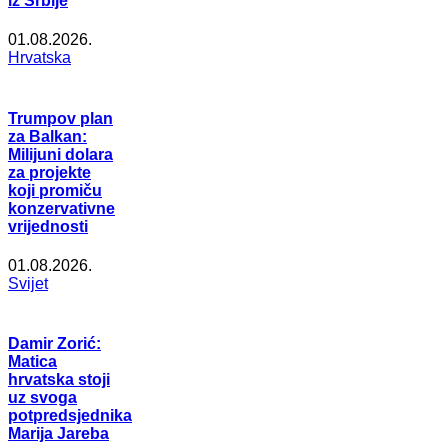
iz Srbije
01.08.2026.
Hrvatska
Trumpov plan
za Balkan:
Milijuni dolara
za projekte
koji promiču
konzervativne
vrijednosti
01.08.2026.
Svijet
Damir Zorić:
Matica
hrvatska stoji
uz svoga
potpredsjednika
Marija Jareba