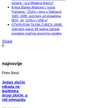
istražiti i oca Mladena Bajića?
Knjiga Blanke Matković i Ivana
Pažanina: "Zločin i teror u Dalmaciji
1943.-1948. počinjeni od pripadnika
NOV, JA, OZN-e i UDB-e"
OTKRIVENA TAJNA ZUBIĆA JAME:
Splićanin nakon 68 godina potrage
pronašao majčine posmrtne ostatke
Share
0
najnovije
Prev
Next
Jedan zločin
nikada ne
legitimira
drugi zločin, a
niti odmazdu