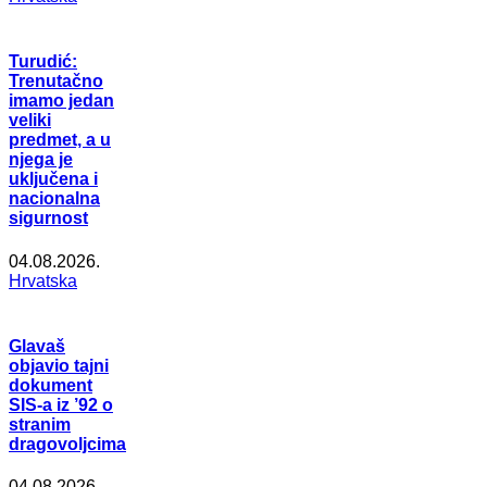
Turudić:
Trenutačno
imamo jedan
veliki
predmet, a u
njega je
uključena i
nacionalna
sigurnost
04.08.2026.
Hrvatska
Glavaš
objavio tajni
dokument
SIS-a iz ’92 o
stranim
dragovoljcima
04.08.2026.