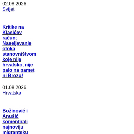
02.08.2026.
Svijet
Kritike na
Klasićev
račun:
Naseljavanje
otoka
stanovništvom
koje nije
hrvatsko, nije
palo na pamet
ni Brozu!
01.08.2026.
Hrvatska
Božinović i
Anušić
komentirali
najnoviju
migrantsku