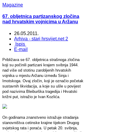
Magazine
67. obljetnica partizanskog zločina
nad hrvatskim vojnicima u Aržanu
26.05.2011.
Arhiva - stari hrsvijet.net 2
Ispis
E-mail
Približava se 67. obljetnica strašnoga zločina
koji su poči­nili partizani krajem svibnja 1944.
nad više od stotinu zaroblje­nih hrvatskih
vojnika u mjestu Aržanu između Sinja i
Imotskoga. Ovaj zločin, koji je označio početak
sustavnih likvidacija, a koje su ušle u povijest
pod nazivima Bleiburška tragedija i Hrvatski
križni put, istra­žio je Ivan Kozlića.
On godinama znanstveno istražuje stradanja
stano­vništva cetinske krajine tijekom Dru­gog
svjetskog rata i poraća. U petak 20. svibnja,