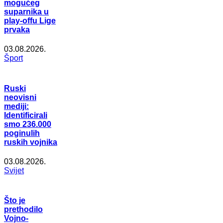
mogućeg
suparnika u
play-offu Lige
prvaka
03.08.2026.
Šport
Ruski
neovisni
mediji:
Identificirali
smo 236.000
poginulih
ruskih vojnika
03.08.2026.
Svijet
Što je
prethodilo
Vojno-