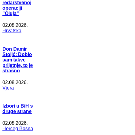
redarstvenoj
operaciji
"Oluja"
02.08.2026.
Hrvatska
Don Damir
Stojić: Dobio
sam takve
prijetnje, to je
strašno
02.08.2026.
Vjera
Izbori u BiH s
druge strane
02.08.2026.
Herceg Bosna