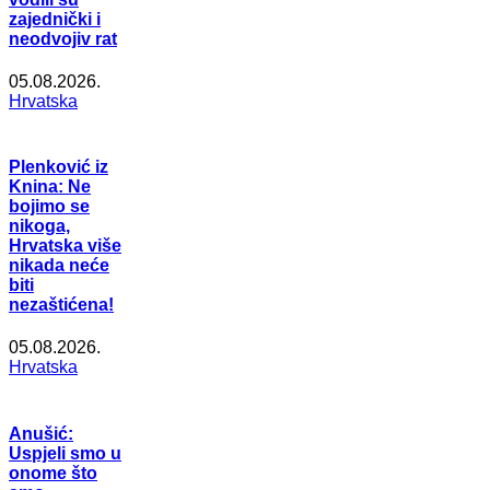
zajednički i
neodvojiv rat
05.08.2026.
Hrvatska
Plenković iz
Knina: Ne
bojimo se
nikoga,
Hrvatska više
nikada neće
biti
nezaštićena!
05.08.2026.
Hrvatska
Anušić:
Uspjeli smo u
onome što