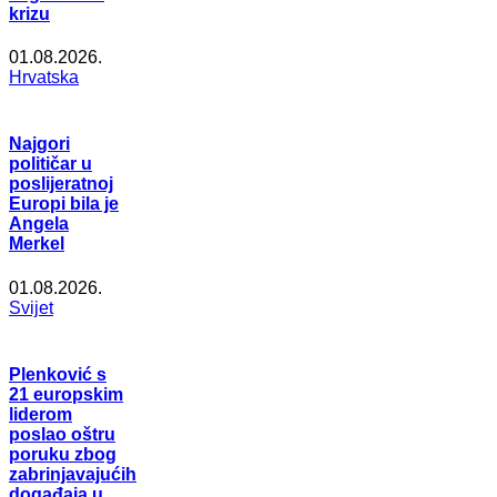
krizu
01.08.2026.
Hrvatska
Najgori
političar u
poslijeratnoj
Europi bila je
Angela
Merkel
01.08.2026.
Svijet
Plenković s
21 europskim
liderom
poslao oštru
poruku zbog
zabrinjavajućih
događaja u