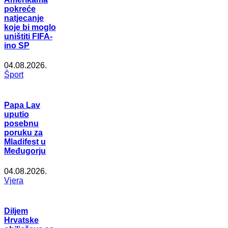
pokreće
natjecanje
koje bi moglo
uništiti FIFA-
ino SP
04.08.2026.
Šport
Papa Lav
uputio
posebnu
poruku za
Mladifest u
Međugorju
04.08.2026.
Vjera
Diljem
Hrvatske