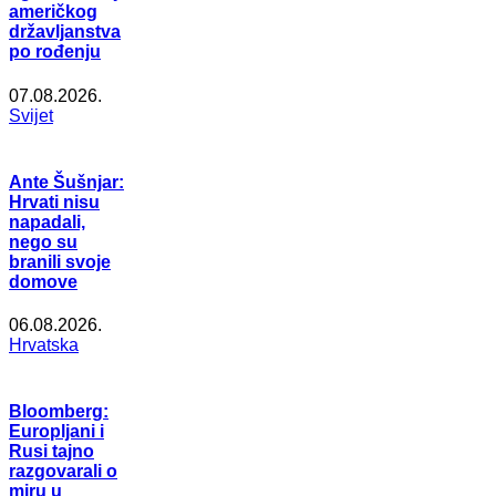
američkog
državljanstva
po rođenju
07.08.2026.
Svijet
Ante Šušnjar:
Hrvati nisu
napadali,
nego su
branili svoje
domove
06.08.2026.
Hrvatska
Bloomberg:
Europljani i
Rusi tajno
razgovarali o
miru u