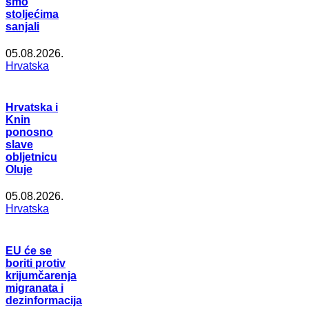
smo
stoljećima
sanjali
05.08.2026.
Hrvatska
Hrvatska i
Knin
ponosno
slave
obljetnicu
Oluje
05.08.2026.
Hrvatska
EU će se
boriti protiv
krijumčarenja
migranata i
dezinformacija