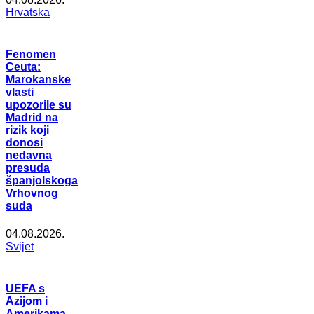
Hrvatska
Fenomen
Ceuta:
Marokanske
vlasti
upozorile su
Madrid na
rizik koji
donosi
nedavna
presuda
španjolskoga
Vrhovnog
suda
04.08.2026.
Svijet
UEFA s
Azijom i
Amerikama