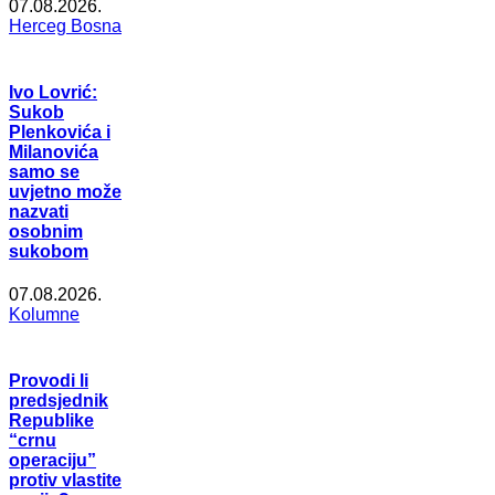
07.08.2026.
Herceg Bosna
Ivo Lovrić:
Sukob
Plenkovića i
Milanovića
samo se
uvjetno može
nazvati
osobnim
sukobom
07.08.2026.
Kolumne
Provodi li
predsjednik
Republike
“crnu
operaciju”
protiv vlastite