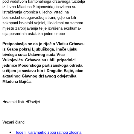
pod vodstvom kantonalnoga državnoga tužitelja
iz Livna Mladena Stojanovića,obavljena su
istraživanja grobnica u jednoj vrtači na
bosnaskohercegovačkoj strani, gdje su bili
zakopani hrvatski vojni­ci, likvidirani na samom
mjestu za­robljavanja te je izvršena ekshuma­
cija posmrtnih ostataka jedne osobe.
Pretpostavlja se da je riječ o Vlatku Grbavcu
iz Graba pokraj Ljubuškoga, inače ujaku
bivšega suca Ustavnog suda Vice
Vukojevića. Grbavca su ubili pripadnici
jedinice Mosorskoga partizanskoga odreda,
u čijem je sastavu bio i Dragutin Bajić, otac
aktualnog Glavnog državnog odvjetnika
Mladena Bajića.
Hrvatski list/ HRsvijet
Vezani članci:
Hoće li Karamarko zbog ratnog zločina