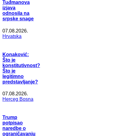
Tuđmanova
izjava
odnosila na
srpske snage
07.08.2026.
Hrvatska
Konaković:
Što je
konstitutivnost?
Što je
legitimno
predstavljanje?
07.08.2026.
Herceg Bosna
Trump
potpisao
naredbe o
ograničavanju