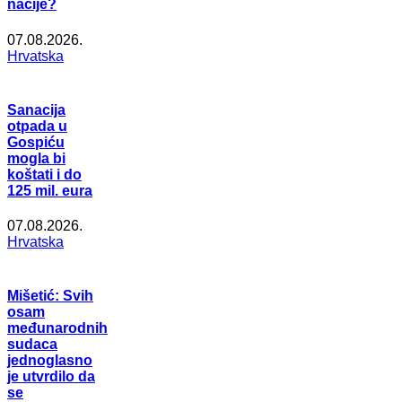
nacije?
07.08.2026.
Hrvatska
Sanacija
otpada u
Gospiću
mogla bi
koštati i do
125 mil. eura
07.08.2026.
Hrvatska
Mišetić: Svih
osam
međunarodnih
sudaca
jednoglasno
je utvrdilo da
se