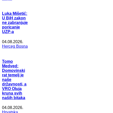
Luka Mišetić:
U BiH zakon
ne zabranjuje
poricanje
UZP-a
04.08.2026.
Herceg Bosna
Tomo
Medved:
Domovinski
rat temelj je
naše
državnosti, a
VRO Oluja
kruna svih
naših bitaka
04.08.2026.
Hrvatska