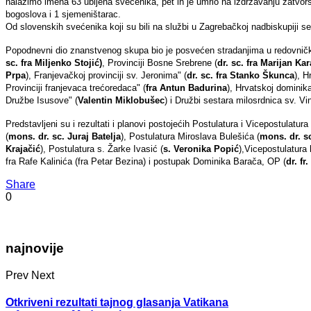
nalazimo imena 63 ubijena svećenika, pet ih je umrlo na izdržavanju zatvor
bogoslova i 1 sjemeništarac.
Od slovenskih svećenika koji su bili na službi u Zagrebačkoj nadbiskupiji se
Popodnevni dio znanstvenog skupa bio je posvećen stradanjima u redovnički
sc. fra Miljenko Stojić)
, Provinciji Bosne Srebrene (
dr. sc. fra Marijan Ka
Prpa
), Franjevačkoj provinciji sv. Jeronima" (
dr. sc. fra Stanko Škunca
), H
Provinciji franjevaca trećoredaca" (
fra Antun Badurina
), Hrvatskoj dominika
Družbe Isusove" (
Valentin Miklobušec
) i Družbi sestara milosrdnica sv. Vi
Predstavljeni su i rezultati i planovi postojećih Postulatura i Vicepostulatur
(
mons. dr. sc. Juraj Batelja
), Postulatura Miroslava Bulešića (
mons. dr. s
Krajačić
), Postulatura s. Žarke Ivasić (
s. Veronika Popić
),Vicepostulatura
fra Rafe Kalinića (fra Petar Bezina) i postupak Dominika Barača, OP (
dr. fr
Share
0
najnovije
Prev
Next
Otkriveni rezultati tajnog glasanja Vatikana