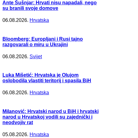
Ante Šušnjar: Hrvati nisu napadali, nego
su branili svoje domove
06.08.2026.
Hrvatska
Bloomberg: Europljani i Rusi tajno
razgovarali o miru u Ukrajini
06.08.2026.
Svijet
Luka Mišetić: Hrvatska je Olujom
oslobodila vlastiti teritorij i spasila BiH
06.08.2026.
Hrvatska
Milanović: Hrvatski narod u BiH i hrvatski
narod u Hrvatskoj vodili su zajednički i
neodvojiv rat
05.08.2026.
Hrvatska