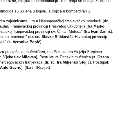
ske kazne, dvojica u bombardiranju. Tom broju se dodaje 3 ubijena
dmorica su ubijena u logoru, a trojica u bombardiranju.
m zajednicama, i to u Hercegovačkoj franjevačkoj provinciji (
dr.
raula
), Franjevačkoj provinciji Presvetog Otkupitelja (
fra Marko
rvatskoj franjevačkoj provinciji sv. Ćirila i Metoda" (
fra Ivan Damiš
),
nskoj provinciji" (
dr. sc. Slavko Slišković
), Hrvatskoj provinciji
nka" (
s. Veronika Popić
).
a za proglašenje mučeništva, i to Postulatura Alojzija Stepinca
c. Vjekoslav Milovan)
, Postulatura Drinskih mučenica (
s. Ozana
 hercegovačkih franjevaca (
dr. sc. fra Miljenko Stojić
), Postupak
. Anto Gavrić
). (Ika / HRsvijet)