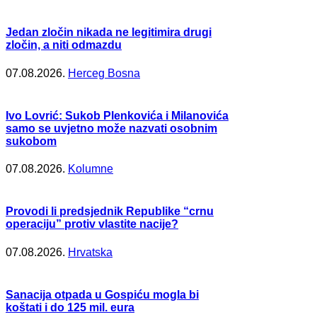
Jedan zločin nikada ne legitimira drugi
zločin, a niti odmazdu
07.08.2026.
Herceg Bosna
Ivo Lovrić: Sukob Plenkovića i Milanovića
samo se uvjetno može nazvati osobnim
sukobom
07.08.2026.
Kolumne
Provodi li predsjednik Republike “crnu
operaciju” protiv vlastite nacije?
07.08.2026.
Hrvatska
Sanacija otpada u Gospiću mogla bi
koštati i do 125 mil. eura