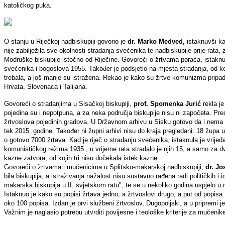
katoličkog puka.
O stanju u Riječkoj nadbiskupiji govorio je
dr. Marko Medved,
istaknuvši ka
nije zabilježila sve okolnosti stradanja svećenika te nadbiskupije prije rata,
Modruške biskupije istočno od Riječine. Govoreći o žrtvama poraća, istaknuo
svećenika i bogoslova 1955. Također je podsjetio na mjesta stradanja, od koj
trebala, a još manje su istražena. Rekao je kako su žrtve komunizma pripadn
Hrvata, Slovenaca i Talijana.
Govoreći o stradanjima u Sisačkoj biskupiji,
prof. Spomenka Jurić
rekla j
pojedina su i nepotpuna, a za neka područja biskupije nisu ni započeta. Pred
žrtvoslova pojedinih gradova. U Državnom arhivu u Sisku gotovo da i nema gr
tek 2015. godine. Također ni župni arhivi nisu do kraja pregledani: 18 župa
o gotovo 7000 žrtava. Kad je riječ o stradanju svećenika, istaknula je vrije
komunističkog režima 1935., u vrijeme rata stradalo je njih 15, a samo za d
kazne zatvora, od kojih tri nisu dočekala istek kazne.
Govoreći o žrtvama i mučenicima u Splitsko-makarskoj nadbiskupiji,
dr. Jo
bila biskupija, a istraživanja nažalost nisu sustavno rađena radi političkih i
makarska biskupija u II. svjetskom ratu", te se u nekoliko godina uspjelo u n
Istaknuo je kako su popisi žrtava jedno, a žrtvoslovi drugo, a put od popisa
oko 100 popisa. Izdan je prvi službeni žrtvoslov, Dugopoljski, a u pripremi je 
Važnim je naglasio potrebu utvrditi povijesne i teološke kriterije za mučenike,