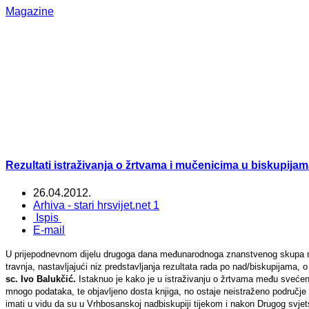
Magazine
Rezultati istraživanja o žrtvama i mučenicima u biskupija
26.04.2012.
Arhiva - stari hrsvijet.net 1
Ispis
E-mail
U prijepodnevnom dijelu drugoga dana međunarodnoga znanstvenog skupa n
travnja, nastavljajući niz predstavljanja rezultata rada po nad/biskupijama
sc. Ivo Balukčić.
Istaknuo je kako je u istraživanju o žrtvama među svećen
mnogo podataka, te objavljeno dosta knjiga, no ostaje neistraženo područje
imati u vidu da su u Vrhbosanskoj nadbiskupiji tijekom i nakon Drugog svjetsk