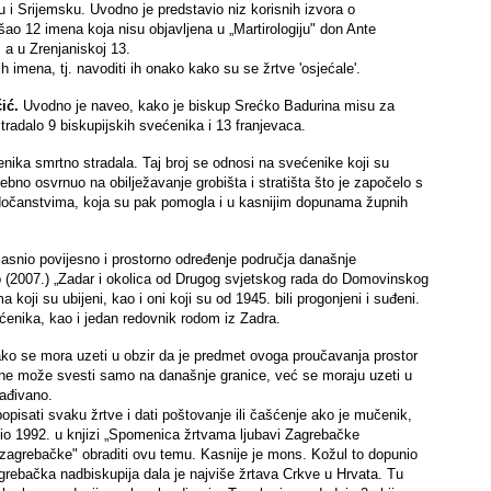
 i Srijemsku. Uvodno je predstavio niz korisnih izvora o
ao 12 imena koja nisu objavljena u „Martirologiju" don Ante
 a u Zrenjaniskoj 13.
ih imena, tj. navoditi ih onako kako su se žrtve 'osjećale'.
ić.
Uvodno je naveo, kako je biskup Srećko Badurina misu za
tradalo 9 biskupijskih svećenika i 13 franjevaca.
nika smrtno stradala. Taj broj se odnosi na svećenike koji su
bno osvrnuo na obilježavanje grobišta i stratišta što je započelo s
edočanstvima, koja su pak pomogla i u kasnijim dopunama župnih
jasnio povijesno i prostorno određenje područja današnje
p (2007.) „Zadar i okolica od Drugog svjetskog rada do Domovinskog
oji su ubijeni, kao i oni koji su od 1945. bili progonjeni i suđeni.
ćenika, kao i jedan redovnik rodom iz Zadra.
ako se mora uzeti u obzir da je predmet ovoga proučavanja prostor
 ne može svesti samo na današnje granice, već se moraju uzeti u
rađivano.
opisati svaku žrtve i dati poštovanje ili čašćenje ako je mučenik,
dio 1992. u knjizi „Spomenica žrtvama ljubavi Zagrebačke
e zagrebačke" obraditi ovu temu. Kasnije je mons. Kožul to dopunio
rebačka nadbiskupija dala je najviše žrtava Crkve u Hrvata. Tu