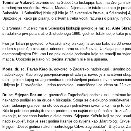
Tomislav Vuković
osvrnuo se na Subotičku biskupiju, kao i na Zrenjaninsku
stradanjima svećenika Hrvata, Mađara i Nijemaca te istaknuo kako je pronaš
Bakovića. U Subotičkoj biskupiji bilo je 25 svećenika žrtava, u Srijemskoj 4,
Upozorio je, kako pri pisanju o žrtvama treba voditi računa i o pisanju njihov
O žrtvama i mučenicima u Šibenskoj biskupiji govorio je
mr. sc. Ante Skrač
stradalnike prvi puta služio 3. studenoga 1990. godine. Istaknuo je kako je s
Franjo Talan
je govoreći o Varaždinskoj biskupiji istaknuo kako su 33 sveće
rodom s području biskupije, odnosno tamo su službovali. U izlaganju se pose
osamostaljenjem RH, kao i na prikupljanje podataka koje se temelji na svj
matica. Upozorio je kako niti trećina stradalih nije bila upisana.
Mons. dr. sc. Pavao Kero
je, govoreći o Zadarskoj nadbiskupiji, uvodno po
nadbiskupije. Kao prilog posvješćivanju stradanja, naveo je znanstveni sku
rata" tijekom kojeg su argumentirano predstavljeni podaci o svim svećenicima k
Ubijeno je 11 svećenika, i jedna redovnica, utamničena i osuđena su 22 sve
Dr. sc. Stjepan Razum
je, govoreći o Zagrebačkoj nadbiskupiji, istaknuo k
naknadno podijeljen na druge 4 biskupije. Stoga se cjelokupno proučavanje
obzir tadašnje granice, na što obvezuju i jedinstveni izvori u kojima je to ob
Bilo bi potrebno pristupiti ovom predmetu na najširi mogući način. To znači p
rekao je, te posebno istaknuo djela mons. Stjepana Kožula koji se prvi usu
nadbiskupije", koja je šest godina kasnije objavljena kao „Martirologij Crkv
knjigom „Deset godina nakon martirologija Crkve zagrebačke". Brojčano, Zag