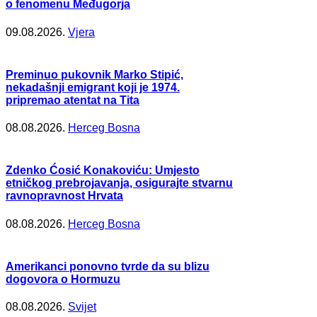
o fenomenu Međugorja
09.08.2026.
Vjera
Preminuo pukovnik Marko Stipić,
nekadašnji emigrant koji je 1974.
pripremao atentat na Tita
08.08.2026.
Herceg Bosna
Zdenko Ćosić Konakoviću: Umjesto
etničkog prebrojavanja, osigurajte stvarnu
ravnopravnost Hrvata
08.08.2026.
Herceg Bosna
Amerikanci ponovno tvrde da su blizu
dogovora o Hormuzu
08.08.2026.
Svijet