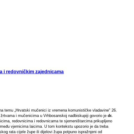
ma i redovničkim zajednicama
a temu „Hrvatski mučenici iz vremena komunističke vladavine" 26.
, o žrtvama i mučenicima u Vrhbosanskoj nadbiskupiji govorio je
dr.
icima, redovnicima i redovnicama te sjemeništarcima prikupljeno
 među vjernicima laicima. U tom kontekstu upozorio je da treba
og rata cijele župe ili dijelovi župa potpuno ispražnjeni od