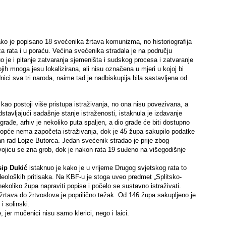
ko je popisano 18 svećenika žrtava komunizma, no historiografija
 za rata i u poraću. Većina svećenika stradala je na području
 je i pitanje zatvaranja sjemeništa i sudskog procesa i zatvaranje
ih mnoga jesu lokalizirana, ali nisu označena u mjeri u kojoj bi
ici sva tri naroda, naime tad je nadbiskupija bila sastavljena od
e kao postoji više pristupa istraživanja, no ona nisu povezivana, a
stavljajući sadašnje stanje istraženosti, istaknula je izdavanje
ađe, arhiv je nekoliko puta spaljen, a dio građe će biti dostupno
 uopće nema započeta istraživanja, dok je 45 župa sakupilo podatke
dan rad Lojze Butorca. Jedan svećenik stradao je prije zbog
vojicu se zna grob, dok je nakon rata 19 suđeno na višegodišnje
sip Dukić
istaknuo je kako je u vrijeme Drugog svjetskog rata to
 ideoloških pritisaka. Na KBF-u je stoga uveo predmet „Splitsko-
ekoliko župa napraviti popise i počelo se sustavno istraživati.
 žrtava do žrtvoslova je poprilično težak. Od 146 župa sakupljeno je
i solinski.
 jer mučenici nisu samo klerici, nego i laici.