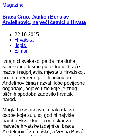
Magazine
Braća Grgo, Danko i Berislav
Anđelinović, najveći četnici u Hrvata
22.10.2015.
Hrvatska
Ispis
E-mail
Izdajnici svakako, pa da ima duha i
satire onda bismo po toj trojici braće
nazvali najprljavija mjesta u Hrvatskoj,
ona najneurednija... Ili bismo po
Anđelinovićima nazvali loše povijesne
događaje, pojave i zlo koje je zbog
sličnih spodoba zadesilo hrvatski
narod.
Mogla bi se osnovati i naklada za
osobe koje su u toj godini najviše
naudili Hrvatskoj – crni oskar za
najveće hrvatske izdajnike: braća
Anđelinović za mušku, a Vesna Pusić