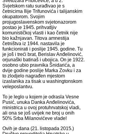
Svetozara Pribičeviće, a u 2.
Svjetskom ratu surađivao je s
četnicima Ilije Trifunovića i talijanskim
okupatorom. Svojim
projugoslavenskom svjetonazorom
postao je 1945. prihvatljiv
komunističkoj vlasti i kao četnik nije
bio kažnjavan. Titova amnestija
četništva iz 1944. nastavila je
funkcionirati i poslije 1945. godine. Tu
je još i treći brat, Berislav Anđelinović,
orjunaški batinaš i ubojica. On je 1922.
osobno ubio pravnika Šnidarića, a
dvije godine poslije Marka Zovku i za
to zlodjelo nagrađen mjestom
izaslanika za tisak u washingtonskom
veleposlantvu.
To je leglo u kojem je odrasla Vesne
Pusić, unuka Danka Anđelinovića,
ministrica u ovoj protuhrvatskoj vladi,
ali ona se još uvijek ne broj u onih
50% Srba Milanovićeve vlade!
Ovih je dana (21. listopada 2015.)
Društvo prevoditelja Hrvatske u