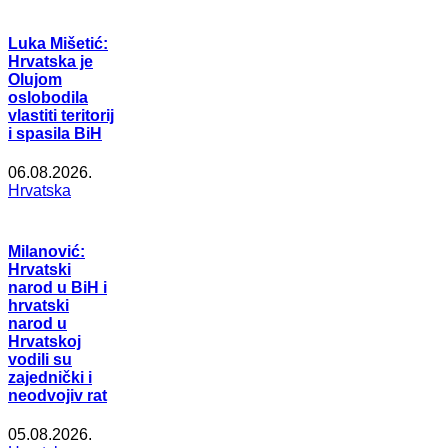
Luka Mišetić:
Hrvatska je
Olujom
oslobodila
vlastiti teritorij
i spasila BiH
06.08.2026.
Hrvatska
Milanović:
Hrvatski
narod u BiH i
hrvatski
narod u
Hrvatskoj
vodili su
zajednički i
neodvojiv rat
05.08.2026.