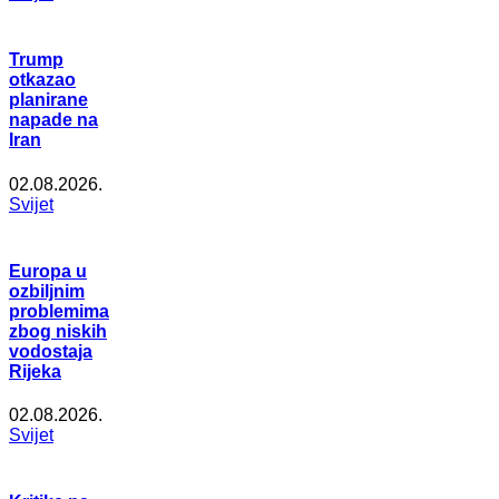
Trump
otkazao
planirane
napade na
Iran
02.08.2026.
Svijet
Europa u
ozbiljnim
problemima
zbog niskih
vodostaja
Rijeka
02.08.2026.
Svijet