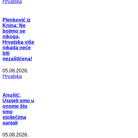
Hrvatska
Plenković iz
Knina: Ne
bojimo se
nikoga,
Hrvatska više
nikada neće
biti
nezaštićena!
05.08.2026.
Hrvatska
Anušić:
Uspjeli smo u
onome što
smo
stoljećima
sanjali
05.08.2026.