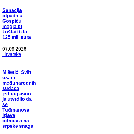
Sanacija
otpada u
Gospiću
mogla bi
koštati i do
125 mil. eura
07.08.2026.
Hrvatska
Mišetić: Svih
osam
međunarodnih
sudaca
jednoglasno
je utvrdilo da
se
Tuđmanova
izjava
odnosila na
srpske snage