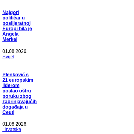
Najgori
političar u
poslijeratnoj
Europi bila je
Angela
Merkel
01.08.2026.
Svijet
Plenković s
21 europskim
liderom
poslao oštru
poruku zbog
zabrinjavajućih
događaja u
Ceuti
01.08.2026.
Hrvatska