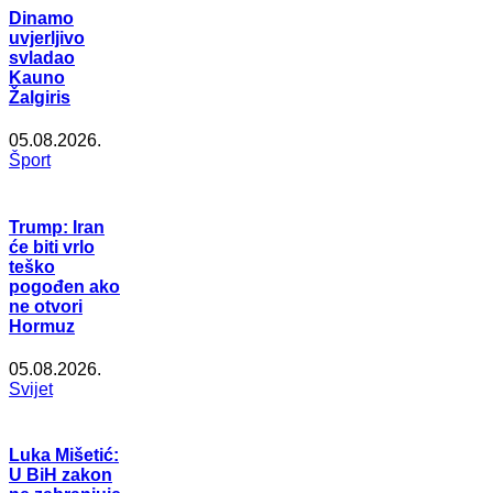
Dinamo
uvjerljivo
svladao
Kauno
Žalgiris
05.08.2026.
Šport
Trump: Iran
će biti vrlo
teško
pogođen ako
ne otvori
Hormuz
05.08.2026.
Svijet
Luka Mišetić:
U BiH zakon