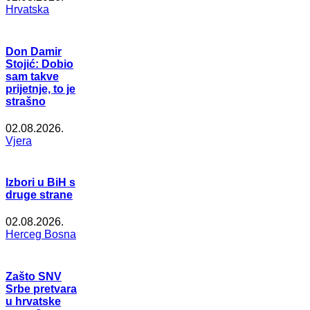
Hrvatska
Don Damir
Stojić: Dobio
sam takve
prijetnje, to je
strašno
02.08.2026.
Vjera
Izbori u BiH s
druge strane
02.08.2026.
Herceg Bosna
Zašto SNV
Srbe pretvara
u hrvatske