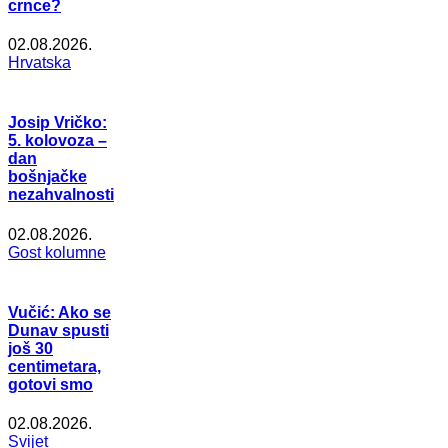
crnce?
02.08.2026.
Hrvatska
Josip Vričko:
5. kolovoza –
dan
bošnjačke
nezahvalnosti
02.08.2026.
Gost kolumne
Vučić: Ako se
Dunav spusti
još 30
centimetara,
gotovi smo
02.08.2026.
Svijet