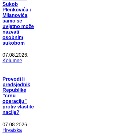
Sukob
Plenkovića i
Milanovića
samo se
uvjetno može
nazvati
osobnim
sukobom
07.08.2026.
Kolumne
Provodi li
predsjednik
Republike
“crnu
operaciju”
protiv vlastite
nacije?
07.08.2026.
Hrvatska