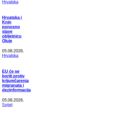
Hrvatska
Hrvatska i
Knin
ponosno
slave
obljetnicu
Oluje
05.08.2026.
Hrvatska
EU će se
boriti protiv
krijumčarenja
migranata i
dezinformacija
05.08.2026.
Svijet