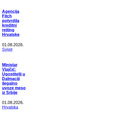
Agencija
Fitch
potvrdila
kreditni
rejting
Hrvatske
01.08.2026.
Svijet
Ministar
Vlajčić:
Ugostitelji u
Dalmaciji
ilegalno
uvoze meso
iz Srbije
01.08.2026.
Hrvatska