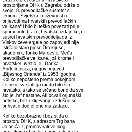
prostorijama DHK u Zagrebu održalo
svoje „8. prevodilačke susrete“ s
temom. „Svjetska književnost u
prijevodima hrvatskih prevodilačkih
velikana“ I bilo bi teško povezati prije
spomenutu braću, hrvatske izdajnike, i
susret hrvatskih prevoditelja da iz
Viskovićeve ergele po zapovjedi nije
istrčalo staro pjesničko kljuse,
akademik, Tonko Maroević. Među
prevodilačke velikane, još k tome i
hrvatske! uvrstio je i Danka
Anđelinovića, njegov prijevod
„Bijesnog Orlanda“ iz 1953. godine.
Koliko nepošteno prema pokojnom
četniku, svrstati ga među bilo što
hrvatsko, a tako se srčano borio da sve
što je „hr“ nestane. Ali ocvali orjunaški
potrčko, bez oklijevanje i zdušno se
prihvatio dodjeljene mu zadaće.
Koliko bezobrazno i bez stida u
prostoru DHK, s adresom Trg bana
Jalačića 7, promovirati velikog
hrvatskog izdajnika, samo zato jer je