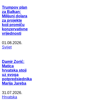
Trumpov plan
za Balkan:
Milijuni dolara
za projekte
koji promiču
konzervativne
vrijednosti
01.08.2026.
Svijet
Damir Zorić:
Matica
hrvatska stoji
uz svoga
potpredsjednika
Marija Jareba
31.07.2026.
Hrvatska