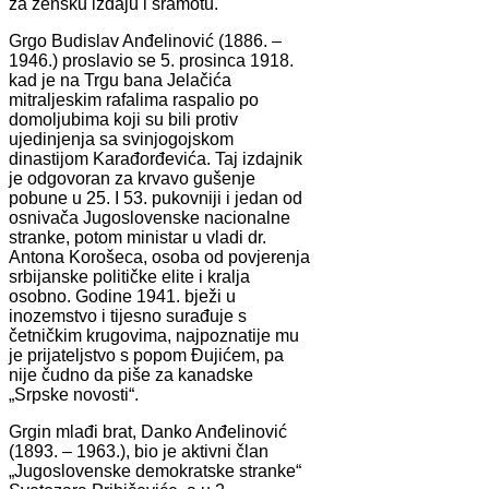
za žensku izdaju i sramotu.
Grgo Budislav Anđelinović (1886. –
1946.) proslavio se 5. prosinca 1918.
kad je na Trgu bana Jelačića
mitraljeskim rafalima raspalio po
domoljubima koji su bili protiv
ujedinjenja sa svinjogojskom
dinastijom Karađorđevića. Taj izdajnik
je odgovoran za krvavo gušenje
pobune u 25. I 53. pukovniji i jedan od
osnivača Jugoslovenske nacionalne
stranke, potom ministar u vladi dr.
Antona Korošeca, osoba od povjerenja
srbijanske političke elite i kralja
osobno. Godine 1941. bježi u
inozemstvo i tijesno surađuje s
četničkim krugovima, najpoznatije mu
je prijateljstvo s popom Đujićem, pa
nije čudno da piše za kanadske
„Srpske novosti“.
Grgin mlađi brat, Danko Anđelinović
(1893. – 1963.), bio je aktivni član
„Jugoslovenske demokratske stranke“