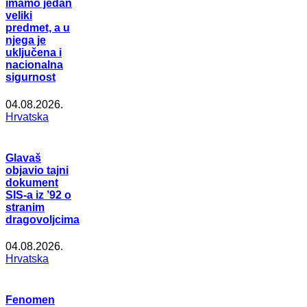
imamo jedan
veliki
predmet, a u
njega je
uključena i
nacionalna
sigurnost
04.08.2026.
Hrvatska
Glavaš
objavio tajni
dokument
SIS-a iz ’92 o
stranim
dragovoljcima
04.08.2026.
Hrvatska
Fenomen