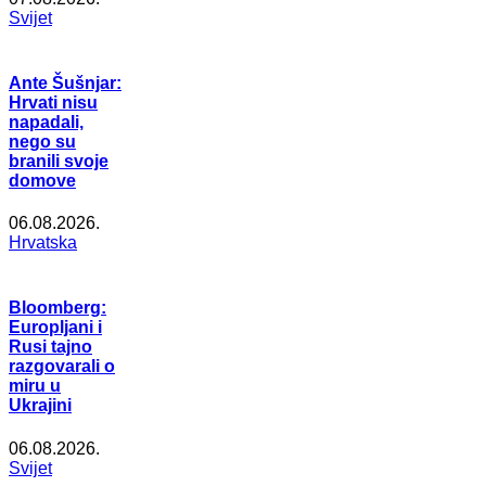
Svijet
Ante Šušnjar:
Hrvati nisu
napadali,
nego su
branili svoje
domove
06.08.2026.
Hrvatska
Bloomberg:
Europljani i
Rusi tajno
razgovarali o
miru u
Ukrajini
06.08.2026.
Svijet