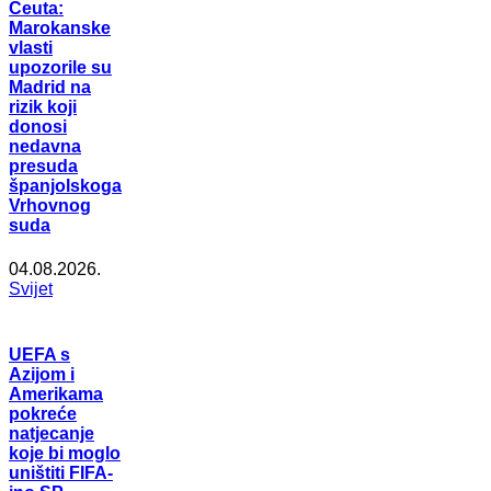
Ceuta:
Marokanske
vlasti
upozorile su
Madrid na
rizik koji
donosi
nedavna
presuda
španjolskoga
Vrhovnog
suda
04.08.2026.
Svijet
UEFA s
Azijom i
Amerikama
pokreće
natjecanje
koje bi moglo
uništiti FIFA-