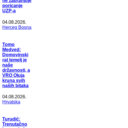
ne zabranjuje
poricanje
UZP-a
04.08.2026.
Herceg Bosna
Tomo
Medved:
Domovinski
rat temelj je
naše
državnosti, a
VRO Oluja
kruna svih
naših bitaka
04.08.2026.
Hrvatska
Turudić:
Trenutačno