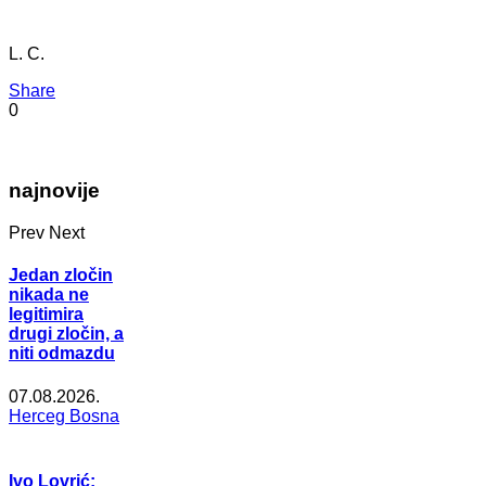
L. C.
Share
0
najnovije
Prev
Next
Jedan zločin
nikada ne
legitimira
drugi zločin, a
niti odmazdu
07.08.2026.
Herceg Bosna
Ivo Lovrić: