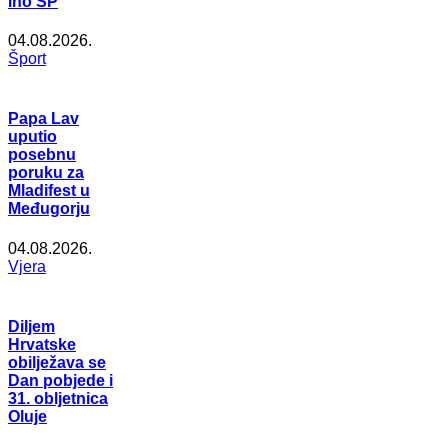
ino SP
04.08.2026.
Šport
Papa Lav
uputio
posebnu
poruku za
Mladifest u
Međugorju
04.08.2026.
Vjera
Diljem
Hrvatske
obilježava se
Dan pobjede i
31. obljetnica
Oluje