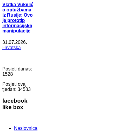
Vlatka Vukelić
o optužbama
iz Rusije: Ovo
je prototip
informacijske
manipulacije
31.07.2026.
Hrvatska
Posjeti danas:
1528
Posjeti ovaj
tjedan:
34533
facebook
like box
Naslovnica