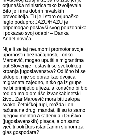
orjunaška ministrica tako izvoljevala.
Bilo je i ima dobrih hrvatskih
prevoditelja. Tu je i staro orjunaško
leglo podupro: JAZU/HAZU je
pripomogao poslavši svog pouzdanika
i pokazao svoj odabir – Danka
Anđelinovića.
Nije li se taj neumorni promotor svoje
upornosti i beznačajnosti, Tonko
Maroević, mogao uputiti s migrantima
put Slovenije i ostaviti se svekolikog
krpanja jugoslavenstva? Odlično bi se
uklopio, nije se oprao kao dvojica
migranata zajedno, nitko ga iz grupe
ne bi primijetio uljeza, a konačno bi bio
red da malo omiriše izvankabinetski
život. Zar Maroević mora biti zakrpa
svakoj četničkoj rupi, možda i on
računa na drugi mandat, ili su to samo
njegovi mentori Akademija i Društvo
(jugoslavenskih) pisaca, a on samo
vječiti potrčkos istančanim sluhom za
glas gospodara?