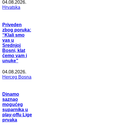
04.08.2026.
Hrvatska
Priveden
zbog poruka:
“Klali smo
vas u
Srednjoj
Bosni, klat
ćemo vam i
unuke”
04.08.2026.
Herceg Bosna
Dinamo
saznao
mogućeg
suparnika u
play-offu Lige
prvaka