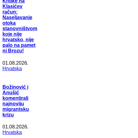
Kritike na
Klasićev
račun:
Naseljavanje
otoka
stanovništvom
koje nije
hrvatsko, nije
palo na pamet
ni Brozu!
01.08.2026.
Hrvatska
Božinović i
Anušić
komentirali
najnoviju
migrantsku
krizu
01.08.2026.
Hrvatska