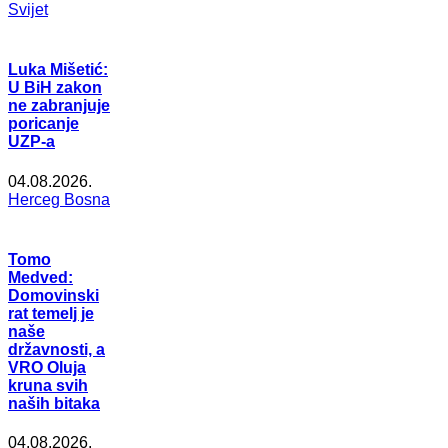
Svijet
Luka Mišetić:
U BiH zakon
ne zabranjuje
poricanje
UZP-a
04.08.2026.
Herceg Bosna
Tomo
Medved:
Domovinski
rat temelj je
naše
državnosti, a
VRO Oluja
kruna svih
naših bitaka
04.08.2026.