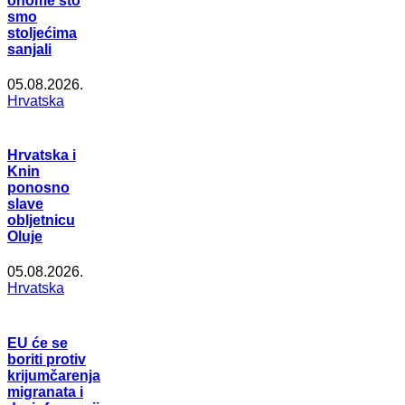
onome što
smo
stoljećima
sanjali
05.08.2026.
Hrvatska
Hrvatska i
Knin
ponosno
slave
obljetnicu
Oluje
05.08.2026.
Hrvatska
EU će se
boriti protiv
krijumčarenja
migranata i