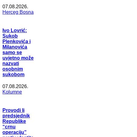
07.08.2026.
Herceg Bosna
Ivo Lovrić:
Sukob
Plenkovića i
Milanovića
samo se
uvjetno može
nazvati
osobnim
sukobom
07.08.2026.
Kolumne
Provodi li
predsjednik
Republike
“crnu
operaciju”