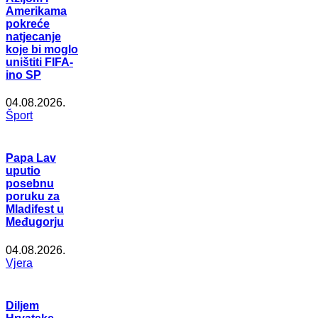
Amerikama
pokreće
natjecanje
koje bi moglo
uništiti FIFA-
ino SP
04.08.2026.
Šport
Papa Lav
uputio
posebnu
poruku za
Mladifest u
Međugorju
04.08.2026.
Vjera
Diljem