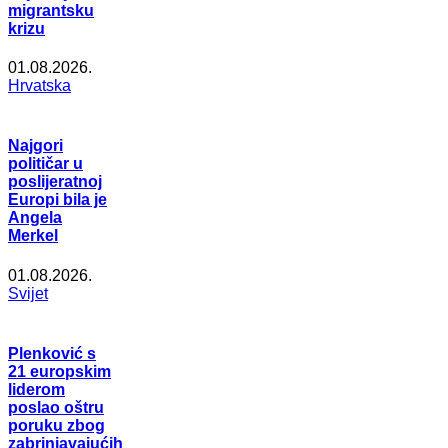
migrantsku
krizu
01.08.2026.
Hrvatska
Najgori
političar u
poslijeratnoj
Europi bila je
Angela
Merkel
01.08.2026.
Svijet
Plenković s
21 europskim
liderom
poslao oštru
poruku zbog
zabrinjavajućih