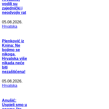
vodili su
zajednički i
neodvojiv rat
05.08.2026.
Hrvatska
Plenković iz
Knina: Ne
bojimo se
nikoga,
Hrvatska više
nikada neće
biti
nezaštićena!
05.08.2026.
Hrvatska
Anušić:
Uspjeli smo u