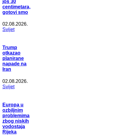
još 30
centimetara,
gotovi smo
02.08.2026.
Svijet
Trump
otkazao
planirane
napade na
Iran
02.08.2026.
Svijet
Europa u
ozbiljnim
problemima
zbog niskih
vodostaja
Rijeka