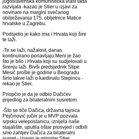
jugoslavenska komunistička vlast tada
razvijala -kazao je Stier u izjavi za
novinare na margini svečanog
obilježavanja 175. obljetnice Matice
hrvatske u Zagrebu.
Podsjetio je kako ima i Hrvata koji šire
te laži.
-Te se laži, nažalost, danas
kontinuirano ponavljaju.Meni je žao
što je bilo i Hrvata koji su sudjelovali u
širenju laži. Bivši predsjednik Stipe
Mesić prošle je godine u Beogradu
širio takve laži o kardinalu Stepincu -
rekao je Stier.
Priopćio je da je odbio Dačićev
prijedlog za bilateralnim susretom.
-Što se tiče Dačića, državna tajnica
Pejčinović jučer je u MVP pozvala
srpsku veleposlanicu, iznijela naše
stajalište, uputila oštar prosvjed i odbili
smo zahtjev Dačića za bilateralni
susret - izjavio je ministar Stier.