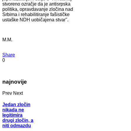
stvoreno ozračje da je antisrpska
politika, opravdavanje zločina nad
Srbima i rehabilitiranje fašističke
ustaške NDH uobičajena stvar".
M.M.
Share
0
najnovije
Prev
Next
Jedan zločin
nikada ne
legitimira
drugi zločin, a
niti odmazdu