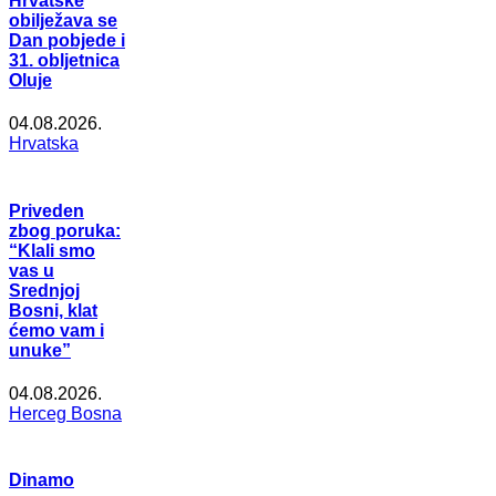
Hrvatske
obilježava se
Dan pobjede i
31. obljetnica
Oluje
04.08.2026.
Hrvatska
Priveden
zbog poruka:
“Klali smo
vas u
Srednjoj
Bosni, klat
ćemo vam i
unuke”
04.08.2026.
Herceg Bosna
Dinamo