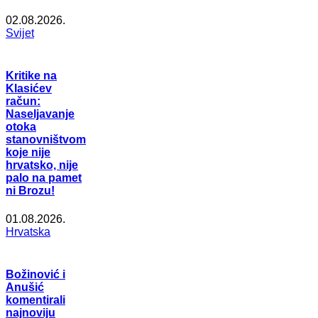
02.08.2026.
Svijet
Kritike na
Klasićev
račun:
Naseljavanje
otoka
stanovništvom
koje nije
hrvatsko, nije
palo na pamet
ni Brozu!
01.08.2026.
Hrvatska
Božinović i
Anušić
komentirali
najnoviju