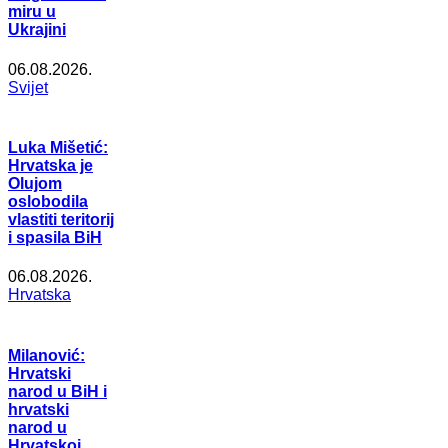
miru u
Ukrajini
06.08.2026.
Svijet
Luka Mišetić:
Hrvatska je
Olujom
oslobodila
vlastiti teritorij
i spasila BiH
06.08.2026.
Hrvatska
Milanović:
Hrvatski
narod u BiH i
hrvatski
narod u
Hrvatskoj