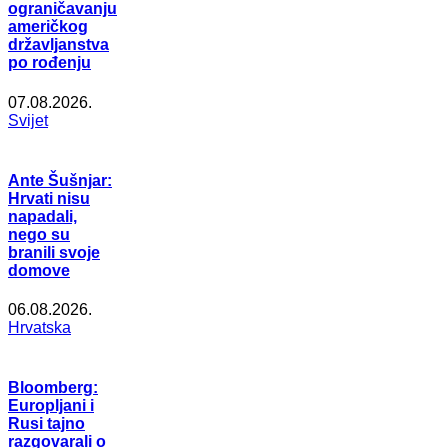
ograničavanju
američkog
državljanstva
po rođenju
07.08.2026.
Svijet
Ante Šušnjar:
Hrvati nisu
napadali,
nego su
branili svoje
domove
06.08.2026.
Hrvatska
Bloomberg:
Europljani i
Rusi tajno
razgovarali o