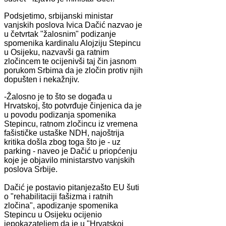
Podsjetimo, srbijanski ministar
vanjskih poslova Ivica Dačić nazvao je
u četvrtak "žalosnim" podizanje
spomenika kardinalu Alojziju Stepincu
u Osijeku, nazvavši ga ratnim
zločincem te ocijenivši taj čin jasnom
porukom Srbima da je zločin protiv njih
dopušten i nekažnjiv.
-Žalosno je to što se događa u
Hrvatskoj, što potvrđuje činjenica da je
u povodu podizanja spomenika
Stepincu, ratnom zločincu iz vremena
fašističke ustaške NDH, najoštrija
kritika došla zbog toga što je - uz
parking - naveo je Dačić u priopćenju
koje je objavilo ministarstvo vanjskih
poslova Srbije.
Dačić je postavio pitanjezašto EU šuti
o "rehabilitaciji fašizma i ratnih
zločina", apodizanje spomenika
Stepincu u Osijeku ocijenio
jepokazateljem da je u "Hrvatskoj