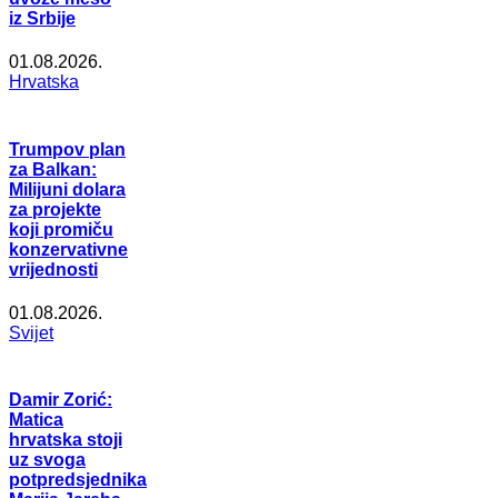
iz Srbije
01.08.2026.
Hrvatska
Trumpov plan
za Balkan:
Milijuni dolara
za projekte
koji promiču
konzervativne
vrijednosti
01.08.2026.
Svijet
Damir Zorić:
Matica
hrvatska stoji
uz svoga
potpredsjednika