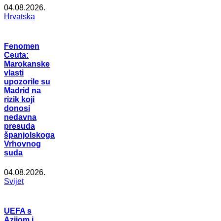
04.08.2026.
Hrvatska
Fenomen
Ceuta:
Marokanske
vlasti
upozorile su
Madrid na
rizik koji
donosi
nedavna
presuda
španjolskoga
Vrhovnog
suda
04.08.2026.
Svijet
UEFA s
Azijom i