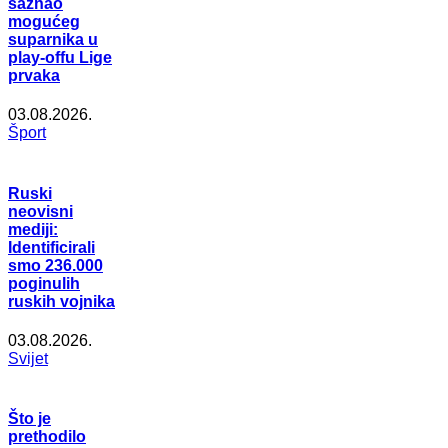
saznao
mogućeg
suparnika u
play-offu Lige
prvaka
03.08.2026.
Šport
Ruski
neovisni
mediji:
Identificirali
smo 236.000
poginulih
ruskih vojnika
03.08.2026.
Svijet
Što je
prethodilo