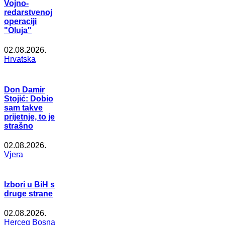
Vojno-
redarstvenoj
operaciji
"Oluja"
02.08.2026.
Hrvatska
Don Damir
Stojić: Dobio
sam takve
prijetnje, to je
strašno
02.08.2026.
Vjera
Izbori u BiH s
druge strane
02.08.2026.
Herceg Bosna