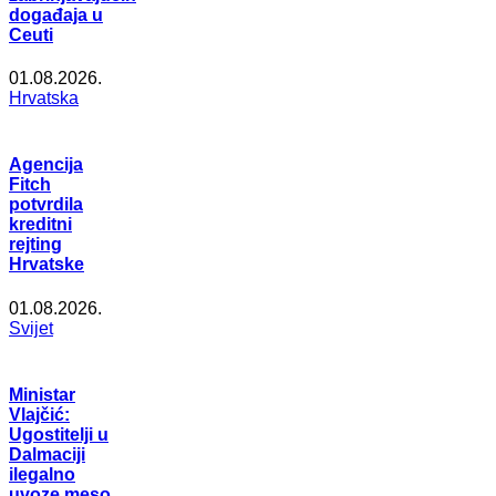
događaja u
Ceuti
01.08.2026.
Hrvatska
Agencija
Fitch
potvrdila
kreditni
rejting
Hrvatske
01.08.2026.
Svijet
Ministar
Vlajčić:
Ugostitelji u
Dalmaciji
ilegalno
uvoze meso