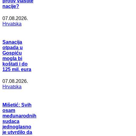
protiv vlastite
nacije?
07.08.2026.
Hrvatska
Sanacija
otpada u
Gospiću
mogla bi
koštati i do
125 mil. eura
07.08.2026.
Hrvatska
Mišetić: Svih
osam
međunarodnih
sudaca
jednoglasno
je utvrdilo da