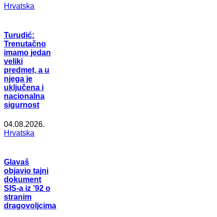
Hrvatska
Turudić:
Trenutačno
imamo jedan
veliki
predmet, a u
njega je
uključena i
nacionalna
sigurnost
04.08.2026.
Hrvatska
Glavaš
objavio tajni
dokument
SIS-a iz ’92 o
stranim
dragovoljcima