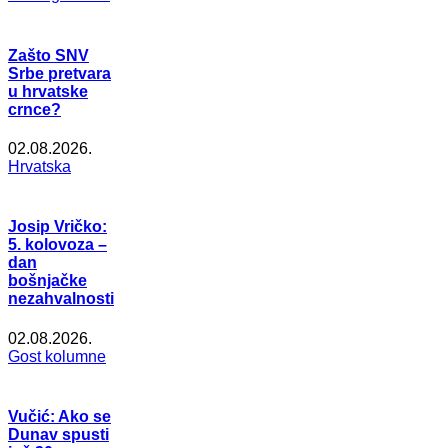
Zašto SNV
Srbe pretvara
u hrvatske
crnce?
02.08.2026.
Hrvatska
Josip Vričko:
5. kolovoza –
dan
bošnjačke
nezahvalnosti
02.08.2026.
Gost kolumne
Vučić: Ako se
Dunav spusti