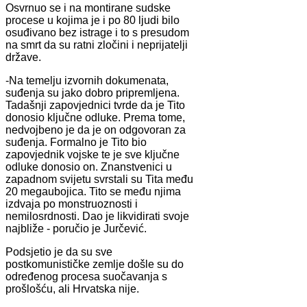
Osvrnuo se i na montirane sudske
procese u kojima je i po 80 ljudi bilo
osuđivano bez istrage i to s presudom
na smrt da su ratni zločini i neprijatelji
države.
-Na temelju izvornih dokumenata,
suđenja su jako dobro pripremljena.
Tadašnji zapovjednici tvrde da je Tito
donosio ključne odluke. Prema tome,
nedvojbeno je da je on odgovoran za
suđenja. Formalno je Tito bio
zapovjednik vojske te je sve ključne
odluke donosio on. Znanstvenici u
zapadnom svijetu svrstali su Tita među
20 megaubojica. Tito se među njima
izdvaja po monstruoznosti i
nemilosrdnosti. Dao je likvidirati svoje
najbliže - poručio je Jurčević.
Podsjetio je da su sve
postkomunističke zemlje došle su do
određenog procesa suočavanja s
prošlošću, ali Hrvatska nije.