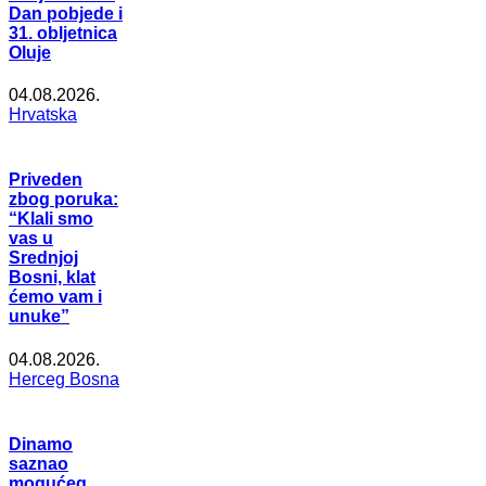
Dan pobjede i
31. obljetnica
Oluje
04.08.2026.
Hrvatska
Priveden
zbog poruka:
“Klali smo
vas u
Srednjoj
Bosni, klat
ćemo vam i
unuke”
04.08.2026.
Herceg Bosna
Dinamo
saznao
mogućeg