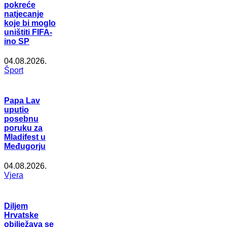
pokreće
natjecanje
koje bi moglo
uništiti FIFA-
ino SP
04.08.2026.
Šport
Papa Lav
uputio
posebnu
poruku za
Mladifest u
Međugorju
04.08.2026.
Vjera
Diljem
Hrvatske
obilježava se