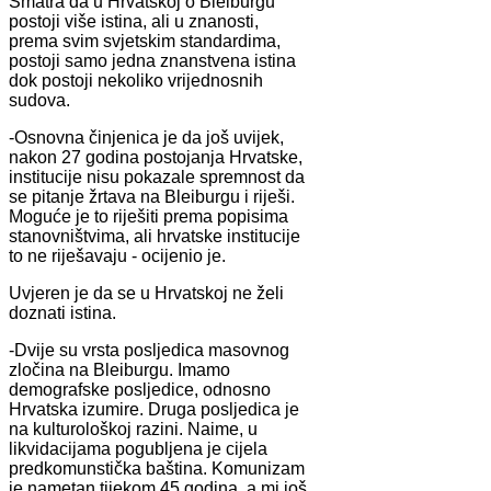
Smatra da u Hrvatskoj o Bleiburgu
postoji više istina, ali u znanosti,
prema svim svjetskim standardima,
postoji samo jedna znanstvena istina
dok postoji nekoliko vrijednosnih
sudova.
-Osnovna činjenica je da još uvijek,
nakon 27 godina postojanja Hrvatske,
institucije nisu pokazale spremnost da
se pitanje žrtava na Bleiburgu i riješi.
Moguće je to riješiti prema popisima
stanovništvima, ali hrvatske institucije
to ne riješavaju - ocijenio je.
Uvjeren je da se u Hrvatskoj ne želi
doznati istina.
-Dvije su vrsta posljedica masovnog
zločina na Bleiburgu. Imamo
demografske posljedice, odnosno
Hrvatska izumire. Druga posljedica je
na kulturološkoj razini. Naime, u
likvidacijama pogubljena je cijela
predkomunstička baština. Komunizam
je nametan tijekom 45 godina, a mi još