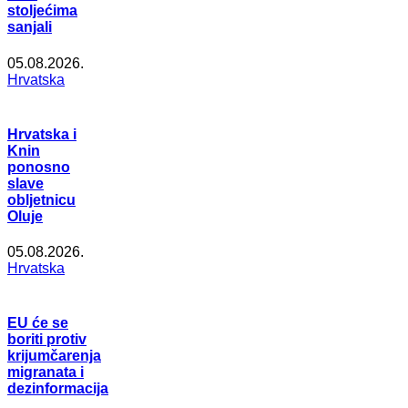
stoljećima
sanjali
05.08.2026.
Hrvatska
Hrvatska i
Knin
ponosno
slave
obljetnicu
Oluje
05.08.2026.
Hrvatska
EU će se
boriti protiv
krijumčarenja
migranata i
dezinformacija