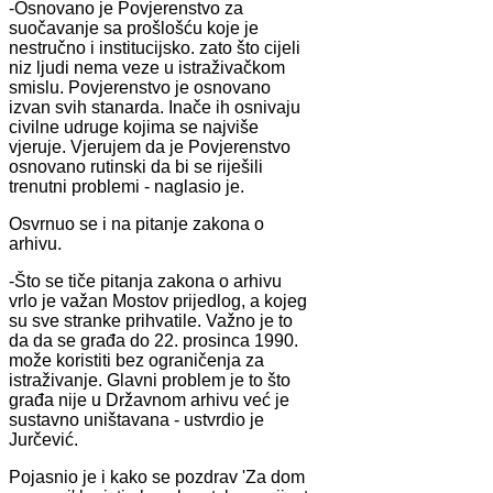
-Osnovano je Povjerenstvo za
suočavanje sa prošlošću koje je
nestručno i institucijsko. zato što cijeli
niz ljudi nema veze u istraživačkom
smislu. Povjerenstvo je osnovano
izvan svih stanarda. Inače ih osnivaju
civilne udruge kojima se najviše
vjeruje. Vjerujem da je Povjerenstvo
osnovano rutinski da bi se riješili
trenutni problemi - naglasio je.
Osvrnuo se i na pitanje zakona o
arhivu.
-Što se tiče pitanja zakona o arhivu
vrlo je važan Mostov prijedlog, a kojeg
su sve stranke prihvatile. Važno je to
da da se građa do 22. prosinca 1990.
može koristiti bez ograničenja za
istraživanje. Glavni problem je to što
građa nije u Državnom arhivu već je
sustavno uništavana - ustvrdio je
Jurčević.
Pojasnio je i kako se pozdrav 'Za dom