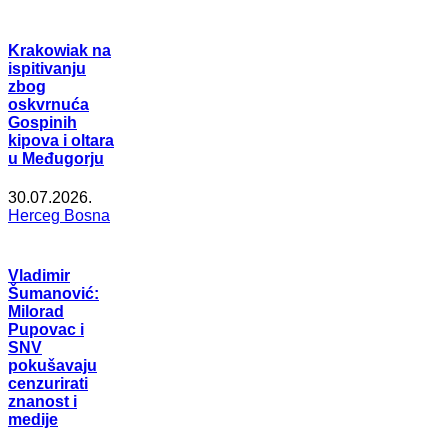
Krakowiak na
ispitivanju
zbog
oskvrnuća
Gospinih
kipova i oltara
u Međugorju
30.07.2026.
Herceg Bosna
Vladimir
Šumanović:
Milorad
Pupovac i
SNV
pokušavaju
cenzurirati
znanost i
medije