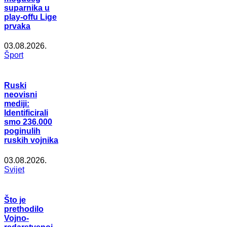
suparnika u
play-offu Lige
prvaka
03.08.2026.
Šport
Ruski
neovisni
mediji:
Identificirali
smo 236.000
poginulih
ruskih vojnika
03.08.2026.
Svijet
Što je
prethodilo
Vojno-