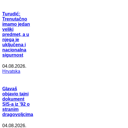
Turudić:
Trenutačno
imamo jedan
veliki
predmet, a u
njega je
uključena i
nacionalna
sigurnost
04.08.2026.
Hrvatska
Glavaš
objavio tajni
dokument
SIS-a iz ’92 o
stranim
dragovoljcima
04.08.2026.