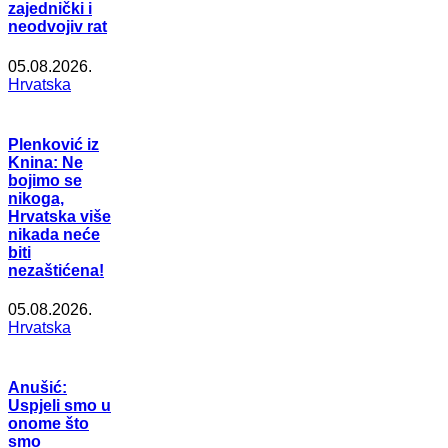
zajednički i
neodvojiv rat
05.08.2026.
Hrvatska
Plenković iz
Knina: Ne
bojimo se
nikoga,
Hrvatska više
nikada neće
biti
nezaštićena!
05.08.2026.
Hrvatska
Anušić:
Uspjeli smo u
onome što
smo