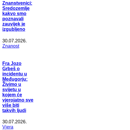
Znanstvenici:
Sredozemlje
kakvo smo
poznavali
zauvijek je
izgubljeno
30.07.2026.
Znanost
Fra Jozo
Grbeš o
incidentu u
Međugorju:
Živimo u
svijetu u
kojem će
vjerojatno sve
više biti
takvih ljudi
30.07.2026.
Vjera