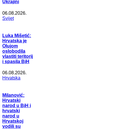
Ukrajini
06.08.2026.
Svijet
Luka Mišetić:
Hrvatska je
Olujom
oslobodila
vlastiti teritorij
i spasila BiH
06.08.2026.
Hrvatska
Milanović:
Hrvatski
narod u BiH i
hrvatski
narod u
Hrvatskoj
vodili su