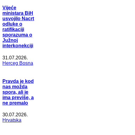
Vijeće
ministara BiH
usvojilo Nacrt
odluke o
ratifikaciji
sporazuma o
Južnoj
interkonekciji
31.07.2026.
Herceg Bosna
Pravda je kod
nas možda
spora, ali je
ima previše, a
ne premalo
30.07.2026.
Hrvatska