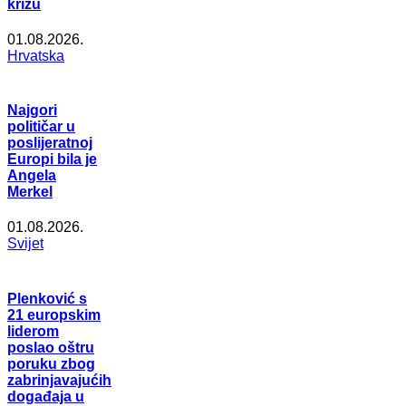
krizu
01.08.2026.
Hrvatska
Najgori
političar u
poslijeratnoj
Europi bila je
Angela
Merkel
01.08.2026.
Svijet
Plenković s
21 europskim
liderom
poslao oštru
poruku zbog
zabrinjavajućih
događaja u