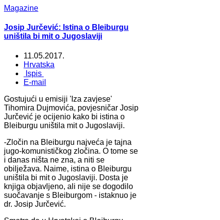
Magazine
Josip Jurčević: Istina o Bleiburgu
uništila bi mit o Jugoslaviji
11.05.2017.
Hrvatska
Ispis
E-mail
Gostujući u emisiji 'Iza zavjese'
Tihomira Dujmovića, povjesničar Josip
Jurčević je ocijenio kako bi istina o
Bleiburgu uništila mit o Jugoslaviji.
-Zločin na Bleiburgu najveća je tajna
jugo-komunističkog zločina. O tome se
i danas ništa ne zna, a niti se
obilježava. Naime, istina o Bleiburgu
uništila bi mit o Jugoslaviji. Dosta je
knjiga objavljeno, ali nije se dogodilo
suočavanje s Bleiburgom - istaknuo je
dr. Josip Jurčević.