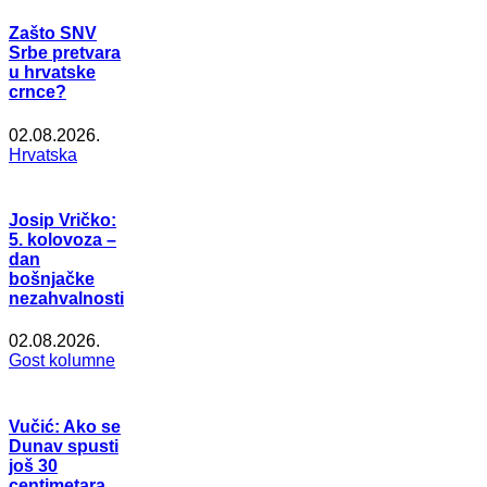
Zašto SNV
Srbe pretvara
u hrvatske
crnce?
02.08.2026.
Hrvatska
Josip Vričko:
5. kolovoza –
dan
bošnjačke
nezahvalnosti
02.08.2026.
Gost kolumne
Vučić: Ako se
Dunav spusti
još 30
centimetara,