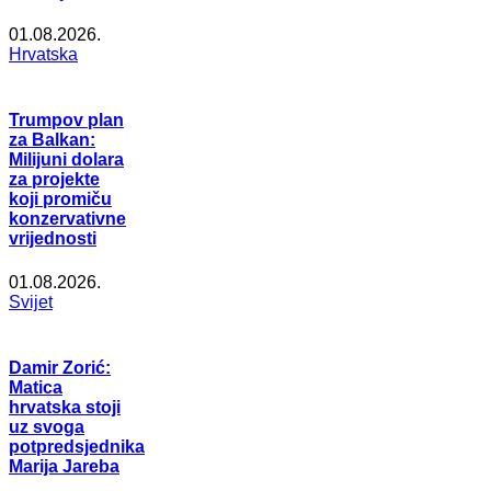
01.08.2026.
Hrvatska
Trumpov plan
za Balkan:
Milijuni dolara
za projekte
koji promiču
konzervativne
vrijednosti
01.08.2026.
Svijet
Damir Zorić:
Matica
hrvatska stoji
uz svoga
potpredsjednika
Marija Jareba