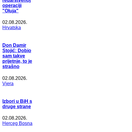
redarstvenoj
operaciji
"Oluja"
02.08.2026.
Hrvatska
Don Damir
Stojić: Dobio
sam takve
prijetnje, to je
strašno
02.08.2026.
Vjera
Izbori u BiH s
druge strane
02.08.2026.
Herceg Bosna