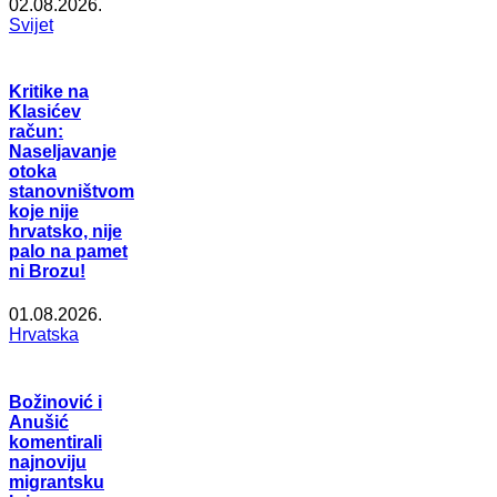
02.08.2026.
Svijet
Kritike na
Klasićev
račun:
Naseljavanje
otoka
stanovništvom
koje nije
hrvatsko, nije
palo na pamet
ni Brozu!
01.08.2026.
Hrvatska
Božinović i
Anušić
komentirali
najnoviju
migrantsku