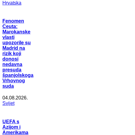
Hrvatska
Fenomen
Ceuta:
Marokanske
vlasti
upozorile su
Madrid na
rizik koji
donosi
nedavna
presuda
španjolskoga
Vrhovnog
suda
04.08.2026.
Svijet
UEFA s
Azijom i
Amerikama