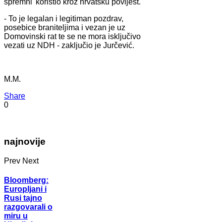
spremni' koristio kroz hrvatsku povijest.
- To je legalan i legitiman pozdrav,
posebice braniteljima i vezan je uz
Domovinski rat te se ne mora isključivo
vezati uz NDH - zaključio je Jurčević.
M.M.
Share
0
najnovije
Prev
Next
Bloomberg:
Europljani i
Rusi tajno
razgovarali o
miru u