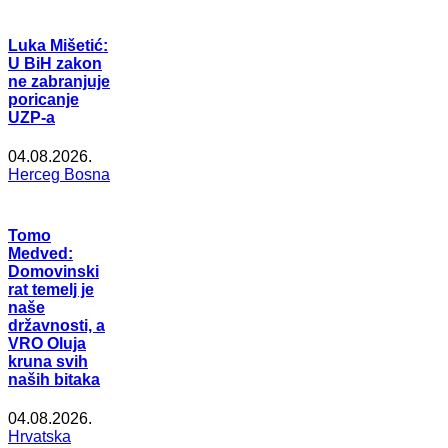
Luka Mišetić:
U BiH zakon
ne zabranjuje
poricanje
UZP-a
04.08.2026.
Herceg Bosna
Tomo
Medved:
Domovinski
rat temelj je
naše
državnosti, a
VRO Oluja
kruna svih
naših bitaka
04.08.2026.
Hrvatska