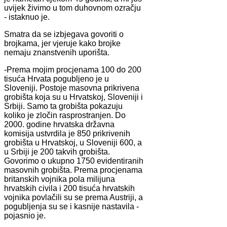
uvijek živimo u tom duhovnom ozračju
- istaknuo je.
Smatra da se izbjegava govoriti o
brojkama, jer vjeruje kako brojke
nemaju znanstvenih uporišta.
-Prema mojim procjenama 100 do 200
tisuća Hrvata pogubljeno je u
Sloveniji. Postoje masovna prikrivena
grobišta koja su u Hrvatskoj, Sloveniji i
Srbiji. Samo ta grobišta pokazuju
koliko je zločin rasprostranjen. Do
2000. godine hrvatska državna
komisija ustvrdila je 850 prikrivenih
grobišta u Hrvatskoj, u Sloveniji 600, a
u Srbiji je 200 takvih grobišta.
Govorimo o ukupno 1750 evidentiranih
masovnih grobišta. Prema procjenama
britanskih vojnika pola milijuna
hrvatskih civila i 200 tisuća hrvatskih
vojnika povlačili su se prema Austriji, a
pogubljenja su se i kasnije nastavila -
pojasnio je.