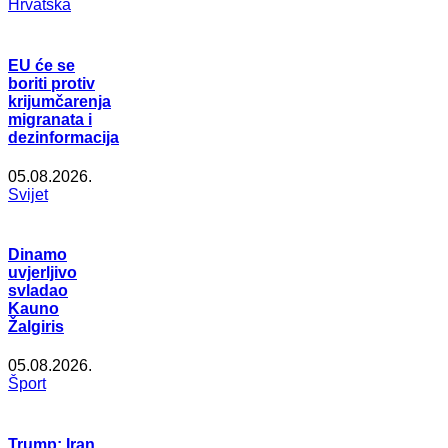
Hrvatska
EU će se
boriti protiv
krijumčarenja
migranata i
dezinformacija
05.08.2026.
Svijet
Dinamo
uvjerljivo
svladao
Kauno
Žalgiris
05.08.2026.
Šport
Trump: Iran