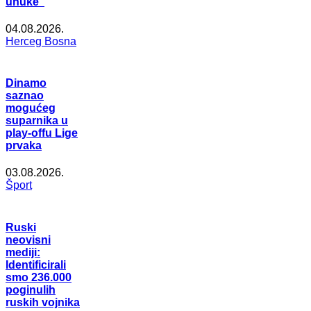
unuke”
04.08.2026.
Herceg Bosna
Dinamo
saznao
mogućeg
suparnika u
play-offu Lige
prvaka
03.08.2026.
Šport
Ruski
neovisni
mediji:
Identificirali
smo 236.000
poginulih
ruskih vojnika