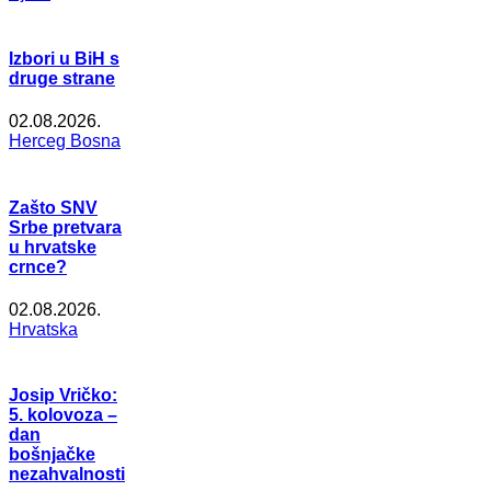
Izbori u BiH s
druge strane
02.08.2026.
Herceg Bosna
Zašto SNV
Srbe pretvara
u hrvatske
crnce?
02.08.2026.
Hrvatska
Josip Vričko:
5. kolovoza –
dan
bošnjačke
nezahvalnosti