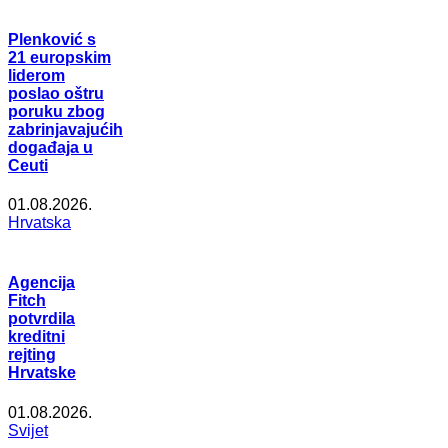
Plenković s
21 europskim
liderom
poslao oštru
poruku zbog
zabrinjavajućih
događaja u
Ceuti
01.08.2026.
Hrvatska
Agencija
Fitch
potvrdila
kreditni
rejting
Hrvatske
01.08.2026.
Svijet