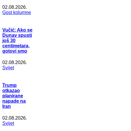
02.08.2026.
Gost kolumne
Vučić: Ako se
Dunav spusti
još 30
centimetara,
gotovi smo
02.08.2026.
Svijet
Trump
otkazao
planirane
napade na
Iran
02.08.2026.
Svijet