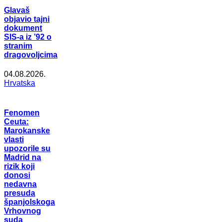
Glavaš
objavio tajni
dokument
SIS-a iz ’92 o
stranim
dragovoljcima
04.08.2026.
Hrvatska
Fenomen
Ceuta:
Marokanske
vlasti
upozorile su
Madrid na
rizik koji
donosi
nedavna
presuda
španjolskoga
Vrhovnog
suda