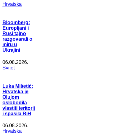
Hrvatska
Bloomberg:
Europljani i
Rusi tajno
razgovarali o
miru u
Ukrajini
06.08.2026.
Svijet
Luka Mišetić:
Hrvatska je
Olujom
oslobodila
vlastiti teritorij
i spasila BiH
06.08.2026.
Hrvatska