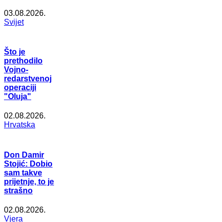
03.08.2026.
Svijet
Što je
prethodilo
Vojno-
redarstvenoj
operaciji
"Oluja"
02.08.2026.
Hrvatska
Don Damir
Stojić: Dobio
sam takve
prijetnje, to je
strašno
02.08.2026.
Vjera