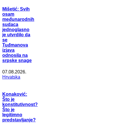
Mišetić: Svih
osam
međunarodnih
sudaca
jednoglasno
je utvrdilo da
se
Tuđmanova
izjava
odnosila na
srpske snage
07.08.2026.
Hrvatska
Konaković:
Što je
konstitutivnost?
Što je
legitimno
predstavljanje?