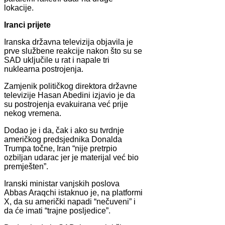
lokacije.
Iranci prijete
Iranska državna televizija objavila je
prve službene reakcije nakon što su se
SAD uključile u rat i napale tri
nuklearna postrojenja.
Zamjenik političkog direktora državne
televizije Hasan Abedini izjavio je da
su postrojenja evakuirana već prije
nekog vremena.
Dodao je i da, čak i ako su tvrdnje
američkog predsjednika Donalda
Trumpa točne, Iran “nije pretrpio
ozbiljan udarac jer je materijal već bio
premješten”.
Iranski ministar vanjskih poslova
Abbas Araqchi istaknuo je, na platformi
X, da su američki napadi “nečuveni” i
da će imati “trajne posljedice”.