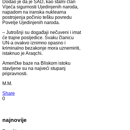
Dodao je da je SAD, kao stalni član
Vijeća sigurnosti Ujedinjenih naroda,
napadom na iranska nuklearna
postrojenja počinio tešku povredu
Povelje Ujedinjenih naroda.
– Jutrošnji su događaji nečuveni i imat
će trajne posljedice. Svaku članicu
UN-a ovakvo iznimno opasno i
kriminalno bezakonje mora uznemiriti,
istaknuo je Araqchi.
Američke baze na Bliskom istoku
stavljene su na najveći stupanj
pripravnosti.
M.M.
Share
0
najnovije