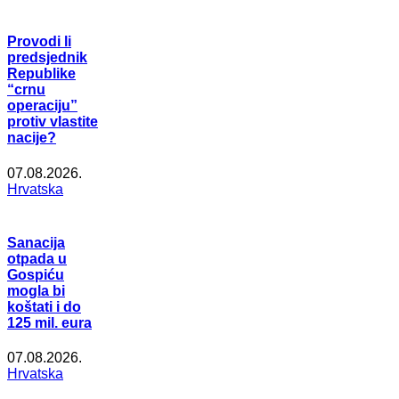
Provodi li
predsjednik
Republike
“crnu
operaciju”
protiv vlastite
nacije?
07.08.2026.
Hrvatska
Sanacija
otpada u
Gospiću
mogla bi
koštati i do
125 mil. eura
07.08.2026.
Hrvatska