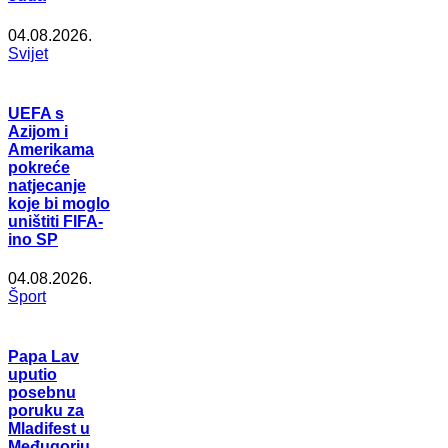
04.08.2026.
Svijet
UEFA s
Azijom i
Amerikama
pokreće
natjecanje
koje bi moglo
uništiti FIFA-
ino SP
04.08.2026.
Šport
Papa Lav
uputio
posebnu
poruku za
Mladifest u
Međugorju