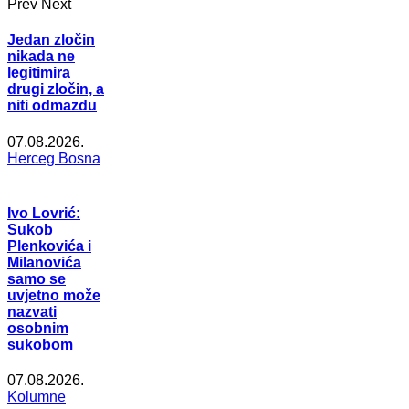
Prev
Next
Jedan zločin
nikada ne
legitimira
drugi zločin, a
niti odmazdu
07.08.2026.
Herceg Bosna
Ivo Lovrić:
Sukob
Plenkovića i
Milanovića
samo se
uvjetno može
nazvati
osobnim
sukobom
07.08.2026.
Kolumne