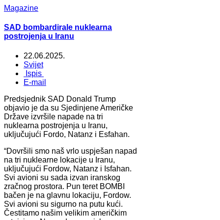
Magazine
SAD bombardirale nuklearna
postrojenja u Iranu
22.06.2025.
Svijet
Ispis
E-mail
Predsjednik SAD Donald Trump
objavio je da su Sjedinjene Američke
Države izvršile napade na tri
nuklearna postrojenja u Iranu,
uključujući Fordo, Natanz i Esfahan.
“Dovršili smo naš vrlo uspješan napad
na tri nuklearne lokacije u Iranu,
uključujući Fordow, Natanz i Isfahan.
Svi avioni su sada izvan iranskog
zračnog prostora. Pun teret BOMBI
bačen je na glavnu lokaciju, Fordow.
Svi avioni su sigurno na putu kući.
Čestitamo našim velikim američkim