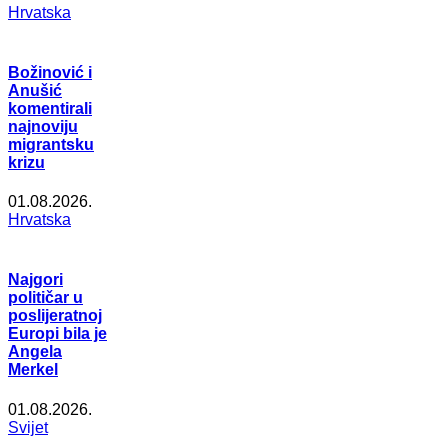
Hrvatska
Božinović i
Anušić
komentirali
najnoviju
migrantsku
krizu
01.08.2026.
Hrvatska
Najgori
političar u
poslijeratnoj
Europi bila je
Angela
Merkel
01.08.2026.
Svijet