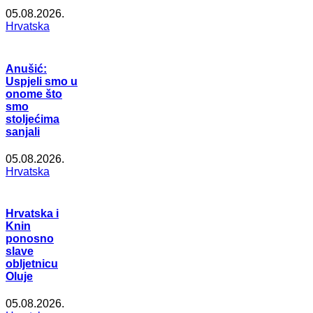
05.08.2026.
Hrvatska
Anušić:
Uspjeli smo u
onome što
smo
stoljećima
sanjali
05.08.2026.
Hrvatska
Hrvatska i
Knin
ponosno
slave
obljetnicu
Oluje
05.08.2026.