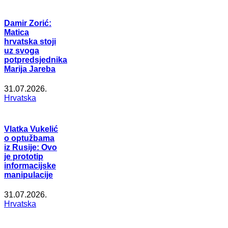
Damir Zorić:
Matica
hrvatska stoji
uz svoga
potpredsjednika
Marija Jareba
31.07.2026.
Hrvatska
Vlatka Vukelić
o optužbama
iz Rusije: Ovo
je prototip
informacijske
manipulacije
31.07.2026.
Hrvatska