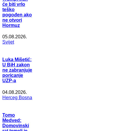
će biti vrlo
teško
pogođen ako
ne otvori
Hormuz
05.08.2026.
Svijet
Luka Mišetić:
U BiH zakon
ne zabranjuje
poricanje
UZP-a
04.08.2026.
Herceg Bosna
Tomo
Medved:
Domovinski
rat temelj je