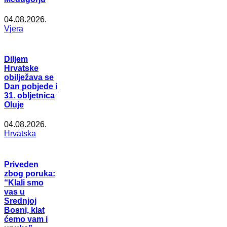
04.08.2026.
Vjera
Diljem
Hrvatske
obilježava se
Dan pobjede i
31. obljetnica
Oluje
04.08.2026.
Hrvatska
Priveden
zbog poruka:
“Klali smo
vas u
Srednjoj
Bosni, klat
ćemo vam i