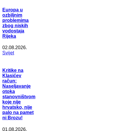
Europa u
ozbiljnim
problemima
zbog niskih
vodostaja
Rijeka
02.08.2026.
Svijet
Kritike na
Klasićev
račun:
Naseljavanje
otoka
stanovništvom
koje nije
hrvatsko, nije
palo na pamet
ni Brozu!
01.08.2026.