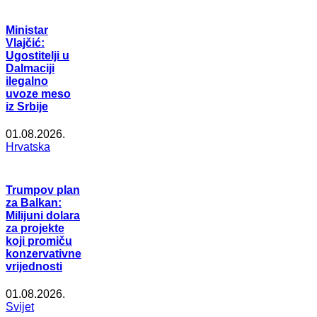
Ministar
Vlajčić:
Ugostitelji u
Dalmaciji
ilegalno
uvoze meso
iz Srbije
01.08.2026.
Hrvatska
Trumpov plan
za Balkan:
Milijuni dolara
za projekte
koji promiču
konzervativne
vrijednosti
01.08.2026.
Svijet