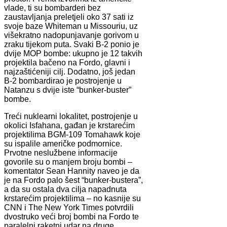
vlade, ti su bombarderi bez
zaustavljanja preletjeli oko 37 sati iz
svoje baze Whiteman u Missouriu, uz
višekratno nadopunjavanje gorivom u
zraku tijekom puta. Svaki B-2 ponio je
dvije MOP bombe: ukupno je 12 takvih
projektila bačeno na Fordo, glavni i
najzaštićeniji cilj. Dodatno, još jedan
B-2 bombardirao je postrojenje u
Natanzu s dvije iste “bunker-buster”
bombe.
Treći nuklearni lokalitet, postrojenje u
okolici Isfahana, gađan je krstarećim
projektilima BGM-109 Tomahawk koje
su ispalile američke podmornice.
Prvotne neslužbene informacije
govorile su o manjem broju bombi –
komentator Sean Hannity naveo je da
je na Fordo palo šest “bunker-bustera”,
a da su ostala dva cilja napadnuta
krstarećim projektilima – no kasnije su
CNN i The New York Times potvrdili
dvostruko veći broj bombi na Fordo te
paralelni raketni udar na druge