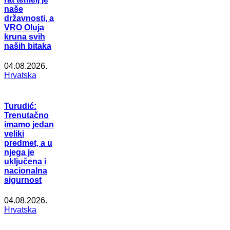
naše
državnosti, a
VRO Oluja
kruna svih
naših bitaka
04.08.2026.
Hrvatska
Turudić:
Trenutačno
imamo jedan
veliki
predmet, a u
njega je
uključena i
nacionalna
sigurnost
04.08.2026.
Hrvatska