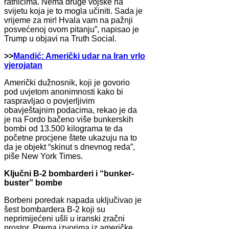
ratnicima. Nema druge vojske na
svijetu koja je to mogla učiniti. Sada je
vrijeme za mir! Hvala vam na pažnji
posvećenoj ovom pitanju”, napisao je
Trump u objavi na Truth Social.
>>
Mandić: Američki udar na Iran vrlo
vjerojatan
Američki dužnosnik, koji je govorio
pod uvjetom anonimnosti kako bi
raspravljao o povjerljivim
obavještajnim podacima, rekao je da
je na Fordo bačeno više bunkerskih
bombi od 13.500 kilograma te da
početne procjene štete ukazuju na to
da je objekt “skinut s dnevnog reda”,
piše New York Times.
Ključni B-2 bombarderi i “bunker-
buster” bombe
Borbeni poredak napada uključivao je
šest bombardera B-2 koji su
neprimijećeni ušli u iranski zračni
prostor. Prema izvorima iz američke