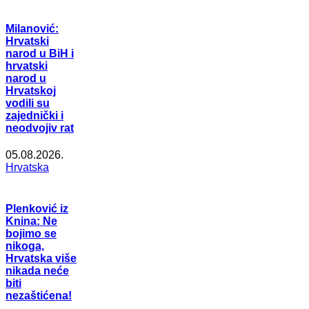
Milanović:
Hrvatski
narod u BiH i
hrvatski
narod u
Hrvatskoj
vodili su
zajednički i
neodvojiv rat
05.08.2026.
Hrvatska
Plenković iz
Knina: Ne
bojimo se
nikoga,
Hrvatska više
nikada neće
biti
nezaštićena!