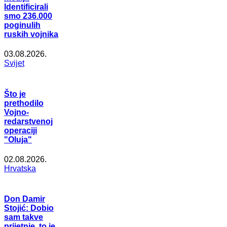
Identificirali
smo 236.000
poginulih
ruskih vojnika
03.08.2026.
Svijet
Što je
prethodilo
Vojno-
redarstvenoj
operaciji
"Oluja"
02.08.2026.
Hrvatska
Don Damir
Stojić: Dobio
sam takve
prijetnje, to je