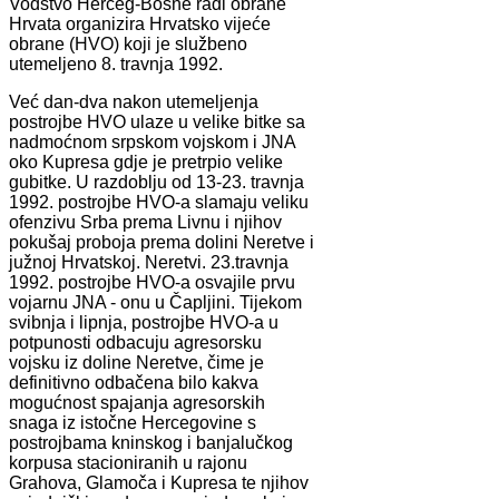
Vodstvo Herceg-Bosne radi obrane
Hrvata organizira Hrvatsko vijeće
obrane (HVO) koji je službeno
utemeljeno 8. travnja 1992.
Već dan-dva nakon utemeljenja
postrojbe HVO ulaze u velike bitke sa
nadmoćnom srpskom vojskom i JNA
oko Kupresa gdje je pretrpio velike
gubitke. U razdoblju od 13-23. travnja
1992. postrojbe HVO-a slamaju veliku
ofenzivu Srba prema Livnu i njihov
pokušaj proboja prema dolini Neretve i
južnoj Hrvatskoj. Neretvi. 23.travnja
1992. postrojbe HVO-a osvajile prvu
vojarnu JNA - onu u Čapljini. Tijekom
svibnja i lipnja, postrojbe HVO-a u
potpunosti odbacuju agresorsku
vojsku iz doline Neretve, čime je
definitivno odbačena bilo kakva
mogućnost spajanja agresorskih
snaga iz istočne Hercegovine s
postrojbama kninskog i banjalučkog
korpusa stacioniranih u rajonu
Grahova, Glamoča i Kupresa te njihov