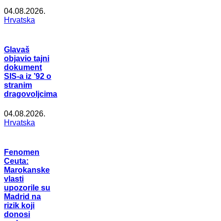
04.08.2026.
Hrvatska
Glavaš
objavio tajni
dokument
SIS-a iz ’92 o
stranim
dragovoljcima
04.08.2026.
Hrvatska
Fenomen
Ceuta:
Marokanske
vlasti
upozorile su
Madrid na
rizik koji
donosi