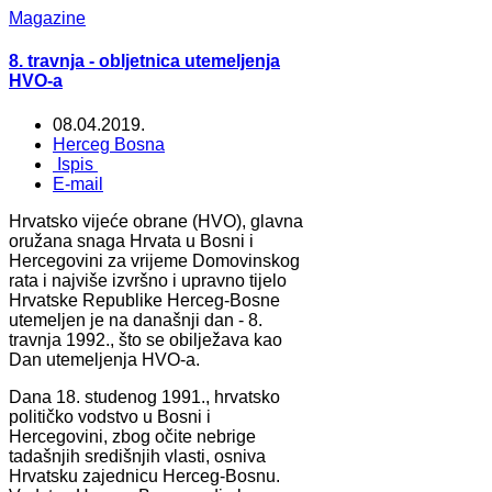
Magazine
8. travnja - obljetnica utemeljenja
HVO-a
08.04.2019.
Herceg Bosna
Ispis
E-mail
Hrvatsko vijeće obrane (HVO), glavna
oružana snaga Hrvata u Bosni i
Hercegovini za vrijeme Domovinskog
rata i najviše izvršno i upravno tijelo
Hrvatske Republike Herceg-Bosne
utemeljen je na današnji dan - 8.
travnja 1992., što se obilježava kao
Dan utemeljenja HVO-a.
Dana 18. studenog 1991., hrvatsko
političko vodstvo u Bosni i
Hercegovini, zbog očite nebrige
tadašnjih središnjih vlasti, osniva
Hrvatsku zajednicu Herceg-Bosnu.