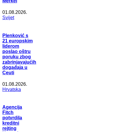
Merkel
01.08.2026.
Svijet
Plenković s
21 europskim
liderom
poslao oštru
poruku zbog
zabrinjavajućih
događaja u
Ceuti
01.08.2026.
Hrvatska
Agencija
Fitch
potvrdila
kreditni
rejting