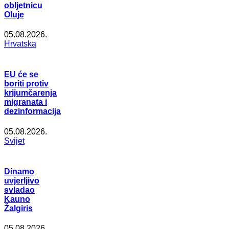
obljetnicu
Oluje
05.08.2026.
Hrvatska
EU će se
boriti protiv
krijumčarenja
migranata i
dezinformacija
05.08.2026.
Svijet
Dinamo
uvjerljivo
svladao
Kauno
Žalgiris
05.08.2026.