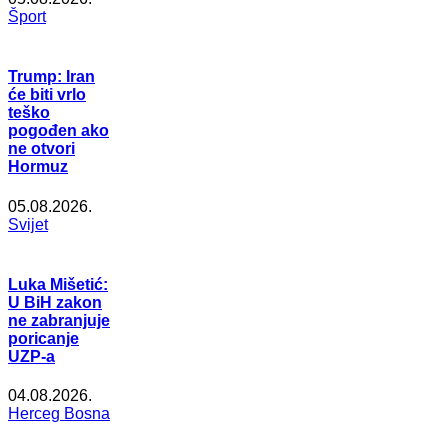
Šport
Trump: Iran
će biti vrlo
teško
pogođen ako
ne otvori
Hormuz
05.08.2026.
Svijet
Luka Mišetić:
U BiH zakon
ne zabranjuje
poricanje
UZP-a
04.08.2026.
Herceg Bosna