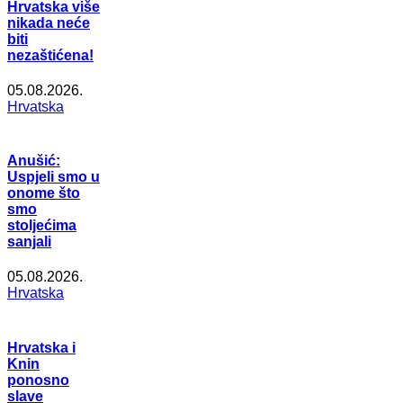
Hrvatska više
nikada neće
biti
nezaštićena!
05.08.2026.
Hrvatska
Anušić:
Uspjeli smo u
onome što
smo
stoljećima
sanjali
05.08.2026.
Hrvatska
Hrvatska i
Knin
ponosno
slave