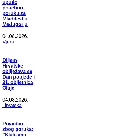
uputio
posebnu
poruku za
Mladifest u
Međugorju
04.08.2026.
Vjera
Diljem
Hrvatske
obilježava se
Dan pobjede i
31. obljetnica
Oluje
04.08.2026.
Hrvatska
Priveden
zbog poruka:
“Klali smo