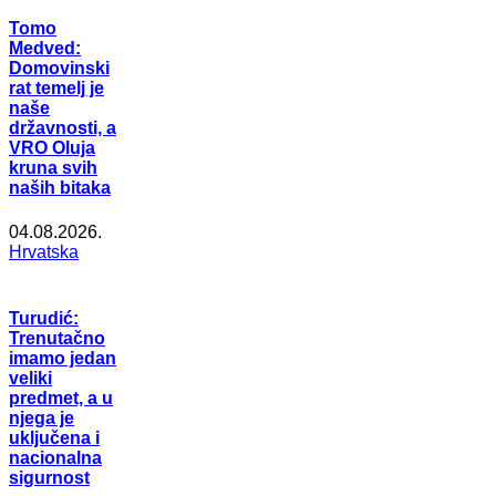
Tomo
Medved:
Domovinski
rat temelj je
naše
državnosti, a
VRO Oluja
kruna svih
naših bitaka
04.08.2026.
Hrvatska
Turudić:
Trenutačno
imamo jedan
veliki
predmet, a u
njega je
uključena i
nacionalna
sigurnost