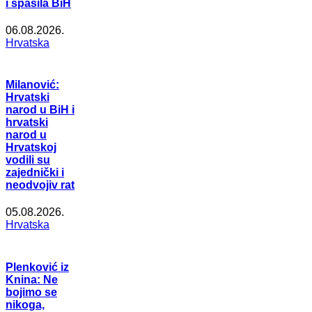
i spasila BiH
06.08.2026.
Hrvatska
Milanović:
Hrvatski
narod u BiH i
hrvatski
narod u
Hrvatskoj
vodili su
zajednički i
neodvojiv rat
05.08.2026.
Hrvatska
Plenković iz
Knina: Ne
bojimo se
nikoga,