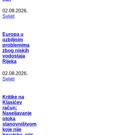
02.08.2026.
Svijet
Europa u
ozbiljnim
problemima
zbog niskih
vodostaja
Rijeka
02.08.2026.
Svijet
Kritike na
Klasićev
račun:
Naseljavanje
otoka
stanovništvom
koje nije
hrvatsko, nije