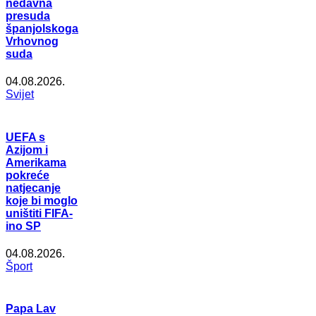
nedavna
presuda
španjolskoga
Vrhovnog
suda
04.08.2026.
Svijet
UEFA s
Azijom i
Amerikama
pokreće
natjecanje
koje bi moglo
uništiti FIFA-
ino SP
04.08.2026.
Šport
Papa Lav