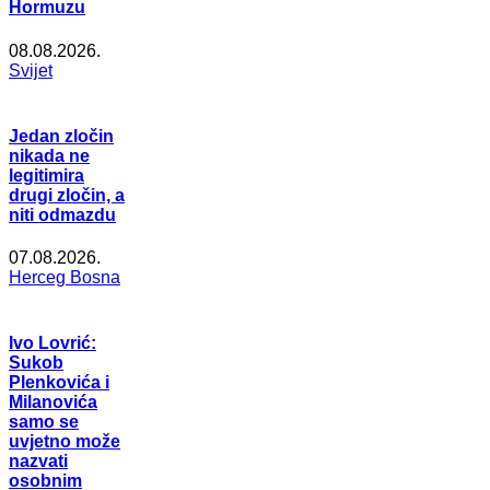
Hormuzu
08.08.2026.
Svijet
Jedan zločin
nikada ne
legitimira
drugi zločin, a
niti odmazdu
07.08.2026.
Herceg Bosna
Ivo Lovrić:
Sukob
Plenkovića i
Milanovića
samo se
uvjetno može
nazvati
osobnim