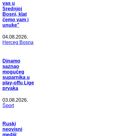
vas u
Srednjoj
Bosni, klat
ćemo vam i
unuke”
04.08.2026.
Herceg Bosna
Dinamo
saznao
mogućeg
suparnika u
play-offu Lige
prvaka
03.08.2026.
Šport
Ruski
neovisni
mediji: