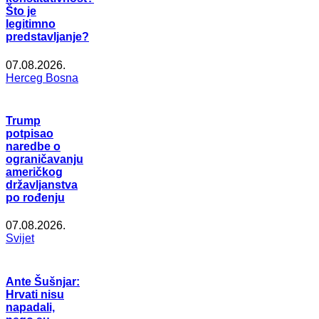
Što je
legitimno
predstavljanje?
07.08.2026.
Herceg Bosna
Trump
potpisao
naredbe o
ograničavanju
američkog
državljanstva
po rođenju
07.08.2026.
Svijet
Ante Šušnjar:
Hrvati nisu
napadali,