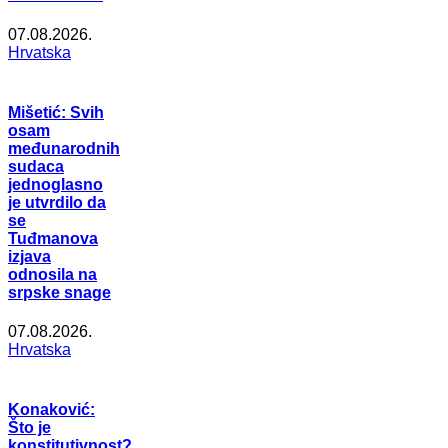
07.08.2026.
Hrvatska
Mišetić: Svih
osam
međunarodnih
sudaca
jednoglasno
je utvrdilo da
se
Tuđmanova
izjava
odnosila na
srpske snage
07.08.2026.
Hrvatska
Konaković:
Što je
konstitutivnost?