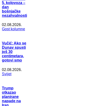
5. kolovoza –
dan
bošnjačke
nezahvalnosti
02.08.2026.
Gost kolumne
Vučić: Ako se
Dunav spusti
još 30
centimetara,
gotovi smo
02.08.2026.
Svijet
Trump
otkazao
planirane
napade na
Iran