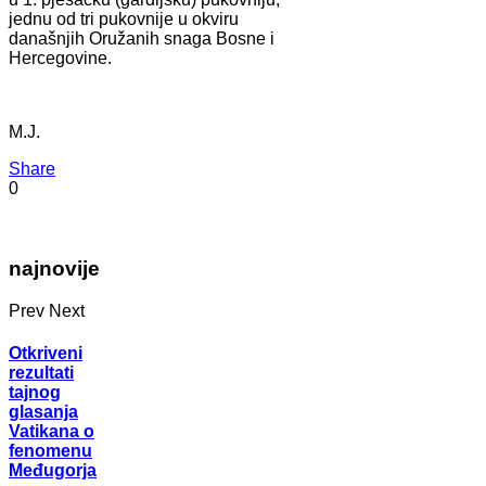
jednu od tri pukovnije u okviru
današnjih Oružanih snaga Bosne i
Hercegovine.
M.J.
Share
0
najnovije
Prev
Next
Otkriveni
rezultati
tajnog
glasanja
Vatikana o
fenomenu
Međugorja