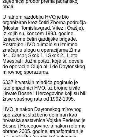
zajednički prodor prema jadranskoj
obali.
U ratnom razdoblju HVO je bio
organiziran kroz četiri Zborna područja
(Mostar, Tomislavgrad, Vitez i Orašje),
iz kojih su, koncem 1993. godine,
iznjedrene četiri gardijske brigade.
Postrojbe HVO-a imale su iznimno
značajnu ulogu u operacijama Zima
94., Cincar, Skok 1. i Skok 2., Ljeto,
Maestral i Južni potez, koje su dovele
do operacije Oluja ali i do Daytonskog
mirovnog sporazuma.
6337 hrvatskih mladića poginulo je
kao pripadnici HVO, uz brojne civile
Hrvate Bosne i Hercegovine koji su bili
žrtve strašnog rata od 1992-1995.
HVO je nakon Daytonskog mirovnog
sporazuma službeno definiran kao
hrvatska sastavnica Vojske Federacije
Bosne i Hercegovine, a nakon reforme
obrane 2005. godine, transformiran je
u 1. pješačku (gardijsku) pukovniju,