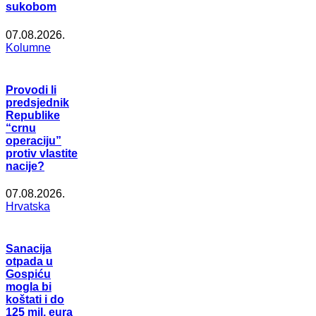
sukobom
07.08.2026.
Kolumne
Provodi li
predsjednik
Republike
“crnu
operaciju”
protiv vlastite
nacije?
07.08.2026.
Hrvatska
Sanacija
otpada u
Gospiću
mogla bi
koštati i do
125 mil. eura