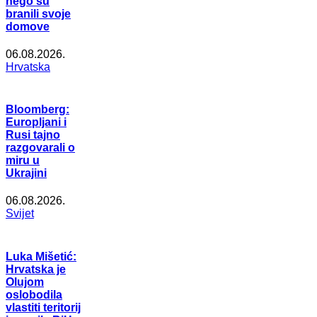
nego su
branili svoje
domove
06.08.2026.
Hrvatska
Bloomberg:
Europljani i
Rusi tajno
razgovarali o
miru u
Ukrajini
06.08.2026.
Svijet
Luka Mišetić:
Hrvatska je
Olujom
oslobodila
vlastiti teritorij