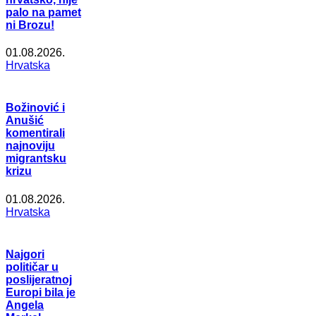
palo na pamet
ni Brozu!
01.08.2026.
Hrvatska
Božinović i
Anušić
komentirali
najnoviju
migrantsku
krizu
01.08.2026.
Hrvatska
Najgori
političar u
poslijeratnoj
Europi bila je
Angela