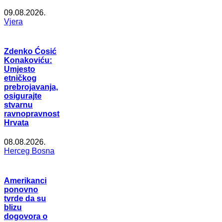
09.08.2026.
Vjera
Zdenko Ćosić
Konakoviću:
Umjesto
etničkog
prebrojavanja,
osigurajte
stvarnu
ravnopravnost
Hrvata
08.08.2026.
Herceg Bosna
Amerikanci
ponovno
tvrde da su
blizu
dogovora o