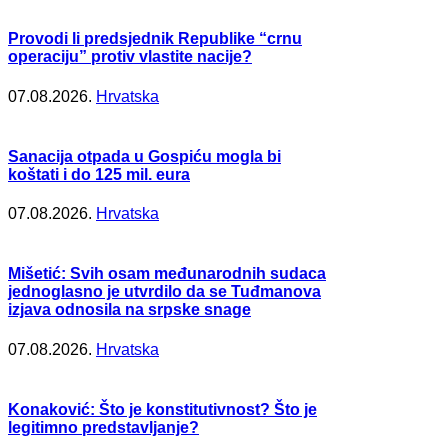
Provodi li predsjednik Republike “crnu
operaciju” protiv vlastite nacije?
07.08.2026.
Hrvatska
Sanacija otpada u Gospiću mogla bi
koštati i do 125 mil. eura
07.08.2026.
Hrvatska
Mišetić: Svih osam međunarodnih sudaca
jednoglasno je utvrdilo da se Tuđmanova
izjava odnosila na srpske snage
07.08.2026.
Hrvatska
Konaković: Što je konstitutivnost? Što je
legitimno predstavljanje?