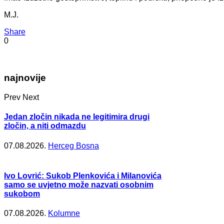
M.J.
Share
0
najnovije
Prev
Next
Jedan zločin nikada ne legitimira drugi
zločin, a niti odmazdu
07.08.2026.
Herceg Bosna
Ivo Lovrić: Sukob Plenkovića i Milanovića
samo se uvjetno može nazvati osobnim
sukobom
07.08.2026.
Kolumne