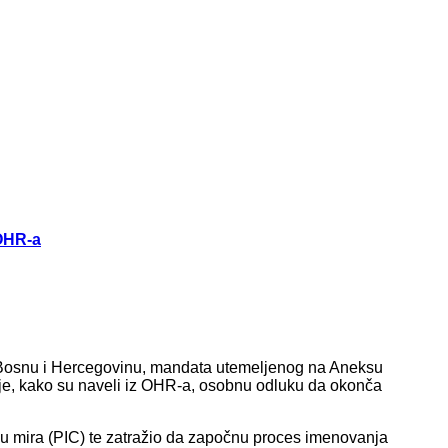
 OHR-a
a Bosnu i Hercegovinu, mandata utemeljenog na Aneksu
je, kako su naveli iz OHR-a, osobnu odluku da okonča
bu mira (PIC) te zatražio da započnu proces imenovanja