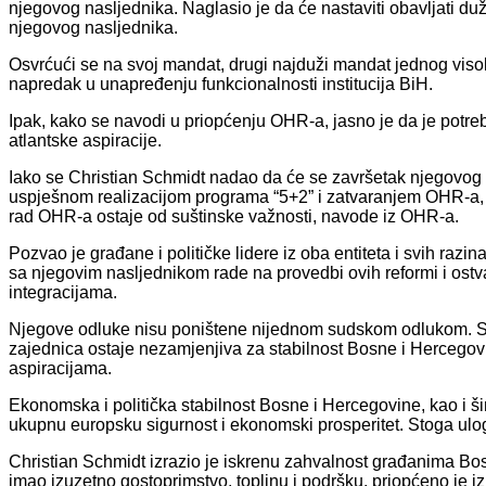
njegovog nasljednika. Naglasio je da će nastaviti obavljati d
njegovog nasljednika.
Osvrćući se na svoj mandat, drugi najduži mandat jednog viso
napredak u unapređenju funkcionalnosti institucija BiH.
Ipak, kako se navodi u priopćenju OHR-a, jasno je da je potreb
atlantske aspiracije.
Iako se Christian Schmidt nadao da će se završetak njegovog 
uspješnom realizacijom programa “5+2” i zatvaranjem OHR-a, B
rad OHR-a ostaje od suštinske važnosti, navode iz OHR-a.
Pozvao je građane i političke lidere iz oba entiteta i svih razi
sa njegovim nasljednikom rade na provedbi ovih reformi i ostv
integracijama.
Njegove odluke nisu poništene nijednom sudskom odlukom. S
zajednica ostaje nezamjenjiva za stabilnost Bosne i Hercegov
aspiracijama.
Ekonomska i politička stabilnost Bosne i Hercegovine, kao i š
ukupnu europsku sigurnost i ekonomski prosperitet. Stoga ulo
Christian Schmidt izrazio je iskrenu zahvalnost građanima Bo
imao izuzetno gostoprimstvo, toplinu i podršku, priopćeno je 