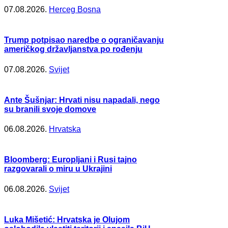
07.08.2026.
Herceg Bosna
Trump potpisao naredbe o ograničavanju
američkog državljanstva po rođenju
07.08.2026.
Svijet
Ante Šušnjar: Hrvati nisu napadali, nego
su branili svoje domove
06.08.2026.
Hrvatska
Bloomberg: Europljani i Rusi tajno
razgovarali o miru u Ukrajini
06.08.2026.
Svijet
Luka Mišetić: Hrvatska je Olujom