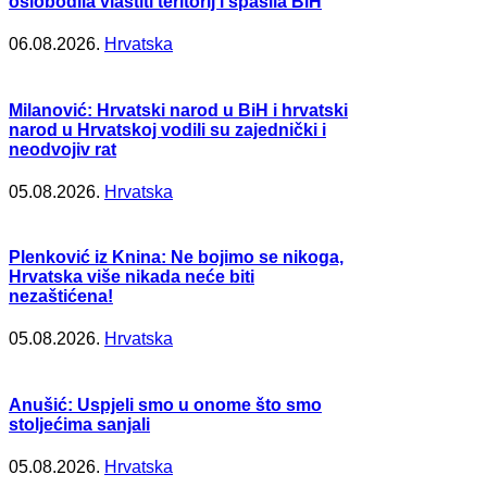
oslobodila vlastiti teritorij i spasila BiH
06.08.2026.
Hrvatska
Milanović: Hrvatski narod u BiH i hrvatski
narod u Hrvatskoj vodili su zajednički i
neodvojiv rat
05.08.2026.
Hrvatska
Plenković iz Knina: Ne bojimo se nikoga,
Hrvatska više nikada neće biti
nezaštićena!
05.08.2026.
Hrvatska
Anušić: Uspjeli smo u onome što smo
stoljećima sanjali
05.08.2026.
Hrvatska