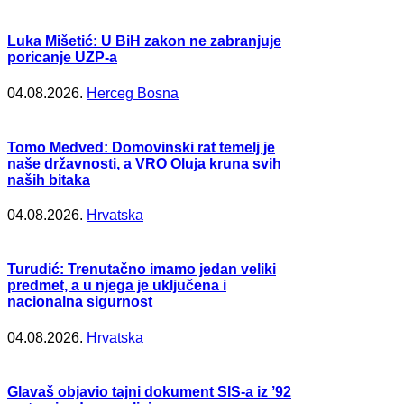
Luka Mišetić: U BiH zakon ne zabranjuje
poricanje UZP-a
04.08.2026.
Herceg Bosna
Tomo Medved: Domovinski rat temelj je
naše državnosti, a VRO Oluja kruna svih
naših bitaka
04.08.2026.
Hrvatska
Turudić: Trenutačno imamo jedan veliki
predmet, a u njega je uključena i
nacionalna sigurnost
04.08.2026.
Hrvatska
Glavaš objavio tajni dokument SIS-a iz ’92