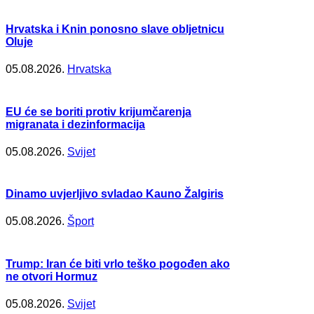
Hrvatska i Knin ponosno slave obljetnicu
Oluje
05.08.2026.
Hrvatska
EU će se boriti protiv krijumčarenja
migranata i dezinformacija
05.08.2026.
Svijet
Dinamo uvjerljivo svladao Kauno Žalgiris
05.08.2026.
Šport
Trump: Iran će biti vrlo teško pogođen ako
ne otvori Hormuz
05.08.2026.
Svijet