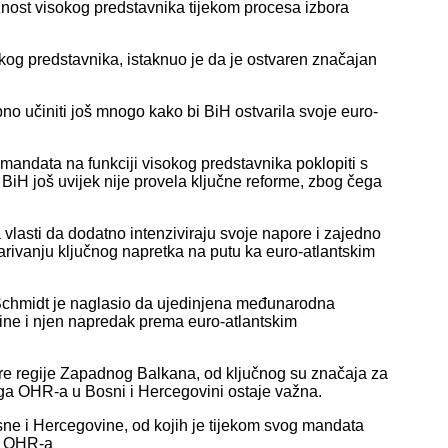
užnost visokog predstavnika tijekom procesa izbora
kog predstavnika, istaknuo je da je ostvaren značajan
no učiniti još mnogo kako bi BiH ostvarila svoje euro-
mandata na funkciji visokog predstavnika poklopiti s
iH još uvijek nije provela ključne reforme, zbog čega
na vlasti da dodatno intenziviraju svoje napore i zajedno
arivanju ključnog napretka na putu ka euro-atlantskim
chmidt je naglasio da ujedinjena međunarodna
ine i njen napredak prema euro-atlantskim
ire regije Zapadnog Balkana, od ključnog su značaja za
ga OHR-a u Bosni i Hercegovini ostaje važna.
sne i Hercegovine, od kojih je tijekom svog mandata
iz OHR-a