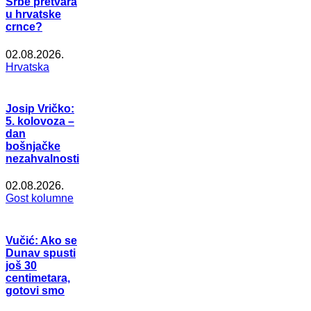
Srbe pretvara
u hrvatske
crnce?
02.08.2026.
Hrvatska
Josip Vričko:
5. kolovoza –
dan
bošnjačke
nezahvalnosti
02.08.2026.
Gost kolumne
Vučić: Ako se
Dunav spusti
još 30
centimetara,
gotovi smo