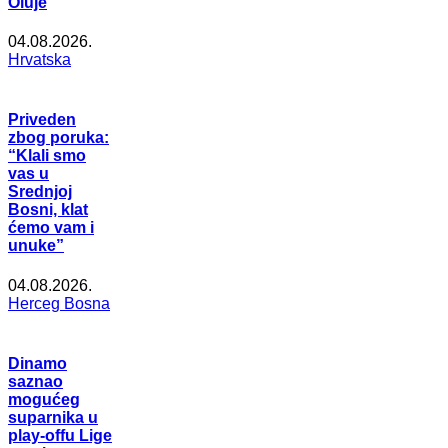
Oluje
04.08.2026.
Hrvatska
Priveden
zbog poruka:
“Klali smo
vas u
Srednjoj
Bosni, klat
ćemo vam i
unuke”
04.08.2026.
Herceg Bosna
Dinamo
saznao
mogućeg
suparnika u
play-offu Lige