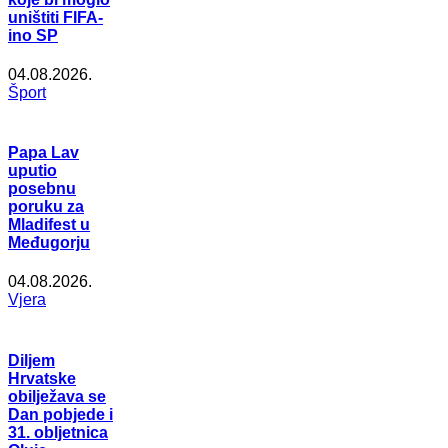
uništiti FIFA-
ino SP
04.08.2026.
Šport
Papa Lav
uputio
posebnu
poruku za
Mladifest u
Međugorju
04.08.2026.
Vjera
Diljem
Hrvatske
obilježava se
Dan pobjede i
31. obljetnica