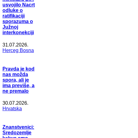
usvojilo Nacrt
odluke o
ratifikaciji
sporazuma o
Južnoj
interkonekciji
31.07.2026.
Herceg Bosna
Pravda je kod
nas možda
spora, ali je
ima previše, a
ne premalo
30.07.2026.
Hrvatska
Znanstvenici:
Sredozemlje