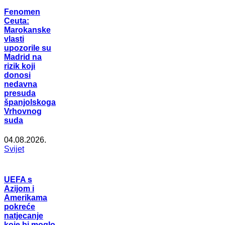
Fenomen
Ceuta:
Marokanske
vlasti
upozorile su
Madrid na
rizik koji
donosi
nedavna
presuda
španjolskoga
Vrhovnog
suda
04.08.2026.
Svijet
UEFA s
Azijom i
Amerikama
pokreće
natjecanje
koje bi moglo