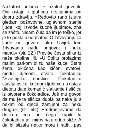
Nažalost nekima je uzalud govoriti.
Oni ostaju i gluhima i slijepima pri
dobru zdravlju. »Redovito rano izjutra
gledam požrtvovne, uglavnom starije
ljude, koji izvode kućne ljubimce, zna
se zašto. Nisam čula da im je teško, jer
je to postalo normalno. O žrtvovanju za
ljude ne govore tako. Uvijek tom
žrtvovanju nađu prigovor i neku
manu.« (str. 22.) Previše česta slika iz
naše okoline. Ili. »U Splitu prolazimo
malim parkom blizu naše kuće. Stara
žena, okićena kao kićeni svatovi,
među djecom otvara čokoladicu
"životinjsko carstvo". Čokoladicu
stavlja psiću, kućnom ljubimcu u usta a
djetetu daje komadić slatkarije i sličicu
iz otvorene čokoladice. Još mu govori
da mu je ta sličica dupla pa neka ju s
nekim od djece zamijeni za neku
drugu.« (str. 68.) Predmnijevamo da
dotična ima od čega kupiti tu
čokoladicu jer mirovina uredno stiže. A
da bi stizala netko mora i raditi, pas