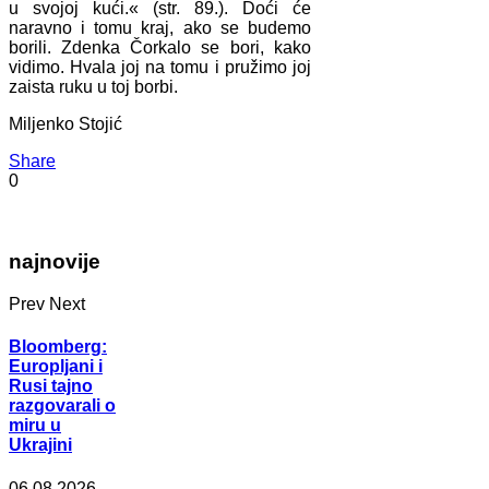
u svojoj kući.« (str. 89.). Doći će
naravno i tomu kraj, ako se budemo
borili. Zdenka Čorkalo se bori, kako
vidimo. Hvala joj na tomu i pružimo joj
zaista ruku u toj borbi.
Miljenko Stojić
Share
0
najnovije
Prev
Next
Bloomberg:
Europljani i
Rusi tajno
razgovarali o
miru u
Ukrajini
06.08.2026.