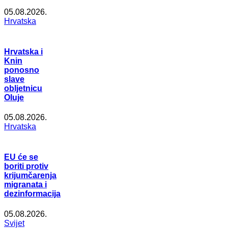
05.08.2026.
Hrvatska
Hrvatska i
Knin
ponosno
slave
obljetnicu
Oluje
05.08.2026.
Hrvatska
EU će se
boriti protiv
krijumčarenja
migranata i
dezinformacija
05.08.2026.
Svijet