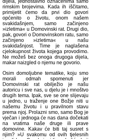
dijela, jednostavno označenima samo
rimskim brojevima. Kada ih iščitamo,
primijetit ćemo da prvi dio govori
općenito o životu, onom našem
svakidašnjem, samo začinjeno
»izletima« u Domovinski rat. Drugi dio,
pak, govori o Domovinskom ratu, samo
začinjeno »izletima« u našu
svakidašnjost. Time je naglašena
cjelokupnost života kojega provodimo.
Ne možeš bez onoga drugoga dijela,
makar naizgled o njemu ne govorio.
Osim domoljubne tematike, koju smo
morali odmah spomenuti jer
Domovinski rat obilježio je našu
autoricu i sve nas, u djelu je i mnoštvo
drugih tema. Ipak, sve se one slijevaju
u jedno, u traženje one Božje niti u
našemu životu i u pravilnom stavu
prema njoj. Prolazni smo, samo Bog je
vječan i jednoga će nas dana dočekati
na vratima naše druge ili prave
domovine. Kakav će biti taj susret s
njim? »U svakomu od ovih tjelesnih