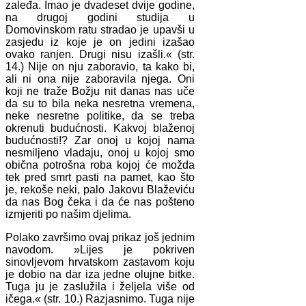
zaleđa. Imao je dvadeset dvije godine,
na drugoj godini studija u
Domovinskom ratu stradao je upavši u
zasjedu iz koje je on jedini izašao
ovako ranjen. Drugi nisu izašli.« (str.
14.) Nije on nju zaboravio, ta kako bi,
ali ni ona nije zaboravila njega. Oni
koji ne traže Božju nit danas nas uče
da su to bila neka nesretna vremena,
neke nesretne politike, da se treba
okrenuti budućnosti. Kakvoj blaženoj
budućnosti!? Zar onoj u kojoj nama
nesmiljeno vladaju, onoj u kojoj smo
obična potrošna roba kojoj će možda
tek pred smrt pasti na pamet, kao što
je, rekoše neki, palo Jakovu Blaževiću
da nas Bog čeka i da će nas pošteno
izmjeriti po našim djelima.
Polako završimo ovaj prikaz još jednim
navodom. »Lijes je pokriven
sinovljevom hrvatskom zastavom koju
je dobio na dar iza jedne olujne bitke.
Tuga ju je zaslužila i željela više od
ičega.« (str. 10.) Razjasnimo. Tuga nije