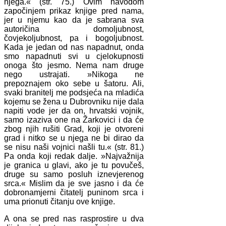
njega.« (str. 75.) Ovim navodom
započinjem prikaz knjige pred nama,
jer u njemu kao da je sabrana sva
autoričina domoljubnost,
čovjekoljubnost, pa i bogoljubnost.
Kada je jedan od nas napadnut, onda
smo napadnuti svi u cjelokupnosti
onoga što jesmo. Nema nam druge
nego ustrajati. »Nikoga ne
prepoznajem oko sebe u šatoru. Ali,
svaki branitelj me podsjeća na mladića
kojemu se žena u Dubrovniku nije dala
napiti vode jer da on, hrvatski vojnik,
samo izaziva one na Žarkovici i da će
zbog njih rušiti Grad, koji je otvoreni
grad i nitko se u njega ne bi dirao da
se nisu naši vojnici našli tu.« (str. 81.)
Pa onda koji redak dalje. »Najvažnija
je granica u glavi, ako je tu povučeš,
druge su samo posluh iznevjerenog
srca.« Mislim da je sve jasno i da će
dobronamjerni čitatelj puninom srca i
uma prionuti čitanju ove knjige.
A ona se pred nas rasprostire u dva