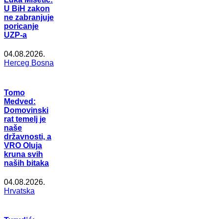
U BiH zakon
ne zabranjuje
poricanje
UZP-a
04.08.2026.
Herceg Bosna
Tomo
Medved:
Domovinski
rat temelj je
naše
državnosti, a
VRO Oluja
kruna svih
naših bitaka
04.08.2026.
Hrvatska