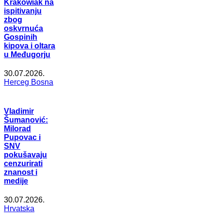
Krakowiak na
ispitivanju
zbog
oskvrnuća
Gospinih
kipova i oltara
u Međugorju
30.07.2026.
Herceg Bosna
Vladimir
Šumanović:
Milorad
Pupovac i
SNV
pokušavaju
cenzurirati
znanost i
medije
30.07.2026.
Hrvatska