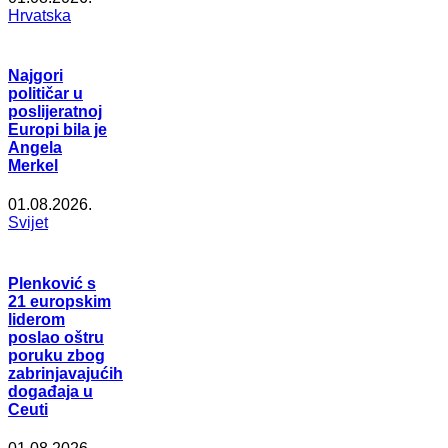
Hrvatska
Najgori
političar u
poslijeratnoj
Europi bila je
Angela
Merkel
01.08.2026.
Svijet
Plenković s
21 europskim
liderom
poslao oštru
poruku zbog
zabrinjavajućih
događaja u
Ceuti