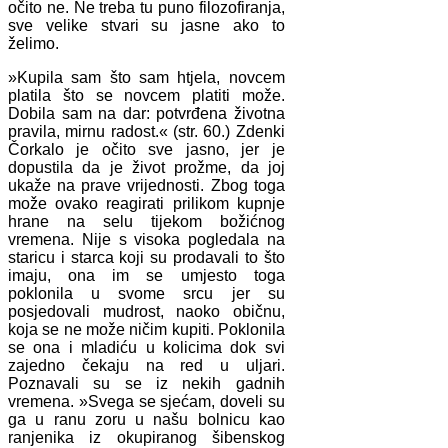
očito ne. Ne treba tu puno filozofiranja,
sve velike stvari su jasne ako to
želimo.
»Kupila sam što sam htjela, novcem
platila što se novcem platiti može.
Dobila sam na dar: potvrđena životna
pravila, mirnu radost.« (str. 60.) Zdenki
Čorkalo je očito sve jasno, jer je
dopustila da je život prožme, da joj
ukaže na prave vrijednosti. Zbog toga
može ovako reagirati prilikom kupnje
hrane na selu tijekom božićnog
vremena. Nije s visoka pogledala na
staricu i starca koji su prodavali to što
imaju, ona im se umjesto toga
poklonila u svome srcu jer su
posjedovali mudrost, naoko običnu,
koja se ne može ničim kupiti. Poklonila
se ona i mladiću u kolicima dok svi
zajedno čekaju na red u uljari.
Poznavali su se iz nekih gadnih
vremena. »Svega se sjećam, doveli su
ga u ranu zoru u našu bolnicu kao
ranjenika iz okupiranog šibenskog