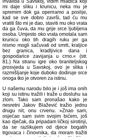
invalida u Savskoj, vidim mladića koji
mi daje sliku i krunicu, neka mu je
spremim dok ga operiramo a poslije,
kad se sve dobro završi, tad ću mu
vratiti što mi je dao, staviti mu oko vrata
da ga čuva, da mu grije srce ljubljena
osoba. Umjesto oko vrata omotala sam
krunicu oko tih dragih ruku jer ga
nismo mogli sačuvati od smrti, kraljice
bez granica, kradljivice dana i
gospodarice zavijanja u crno.« (str.
81.) Na stranu igre oko braniteljskog
prosvjeda u Savskoj, ovo je slika i
razmišljanje koje duboko dodiruje srce
onoga tko je otvoren za istinu.
U našemu narodu bilo je i još ima onih
koji su istinu tražili i traže u dosluhu sa
zlom. Tako sam pronašao kako je
nesretni Jakov Blažević tražio jednu
drugu nit, onu crvenu. »Znao sam,
osjećao sam svim svojim bićem, još
kao dječak, da pripadam ličkoj sirotinji,
da se razlikujem od djece bogatih
trgovaca i činovnika, da moram tražiti