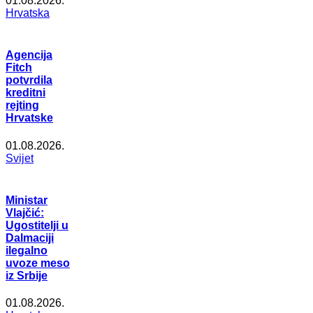
01.08.2026.
Hrvatska
Agencija
Fitch
potvrdila
kreditni
rejting
Hrvatske
01.08.2026.
Svijet
Ministar
Vlajčić:
Ugostitelji u
Dalmaciji
ilegalno
uvoze meso
iz Srbije
01.08.2026.