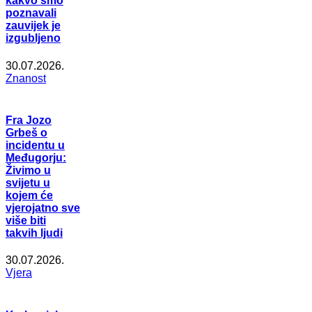
kakvo smo
poznavali
zauvijek je
izgubljeno
30.07.2026.
Znanost
Fra Jozo
Grbeš o
incidentu u
Međugorju:
Živimo u
svijetu u
kojem će
vjerojatno sve
više biti
takvih ljudi
30.07.2026.
Vjera