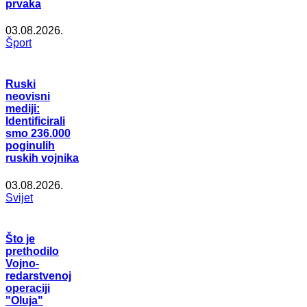
prvaka
03.08.2026.
Šport
Ruski
neovisni
mediji:
Identificirali
smo 236.000
poginulih
ruskih vojnika
03.08.2026.
Svijet
Što je
prethodilo
Vojno-
redarstvenoj
operaciji
"Oluja"