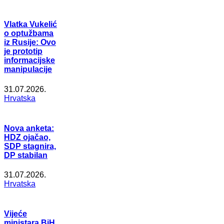
Vlatka Vukelić
o optužbama
iz Rusije: Ovo
je prototip
informacijske
manipulacije
31.07.2026.
Hrvatska
Nova anketa:
HDZ ojačao,
SDP stagnira,
DP stabilan
31.07.2026.
Hrvatska
Vijeće
ministara BiH