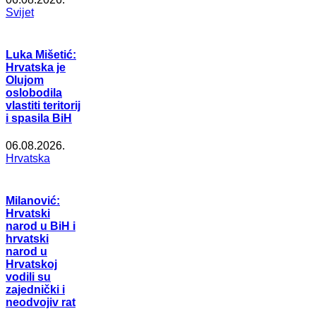
Svijet
Luka Mišetić:
Hrvatska je
Olujom
oslobodila
vlastiti teritorij
i spasila BiH
06.08.2026.
Hrvatska
Milanović:
Hrvatski
narod u BiH i
hrvatski
narod u
Hrvatskoj
vodili su
zajednički i
neodvojiv rat