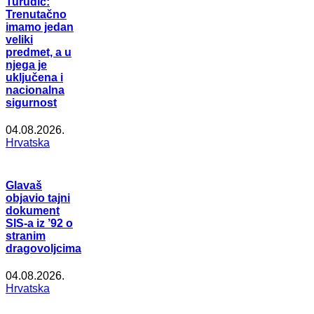
Turudić:
Trenutačno
imamo jedan
veliki
predmet, a u
njega je
uključena i
nacionalna
sigurnost
04.08.2026.
Hrvatska
Glavaš
objavio tajni
dokument
SIS-a iz ’92 o
stranim
dragovoljcima
04.08.2026.
Hrvatska