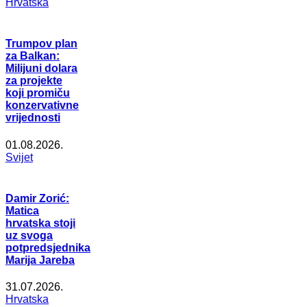
Hrvatska
Trumpov plan
za Balkan:
Milijuni dolara
za projekte
koji promiču
konzervativne
vrijednosti
01.08.2026.
Svijet
Damir Zorić:
Matica
hrvatska stoji
uz svoga
potpredsjednika
Marija Jareba
31.07.2026.
Hrvatska