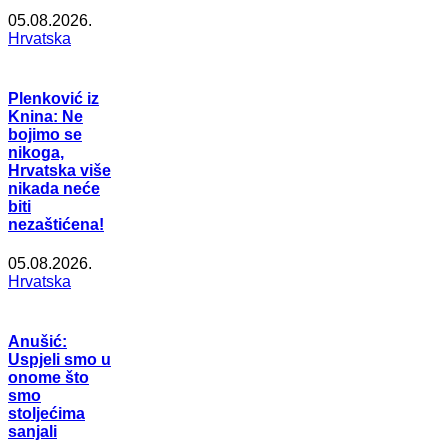
05.08.2026.
Hrvatska
Plenković iz
Knina: Ne
bojimo se
nikoga,
Hrvatska više
nikada neće
biti
nezaštićena!
05.08.2026.
Hrvatska
Anušić:
Uspjeli smo u
onome što
smo
stoljećima
sanjali