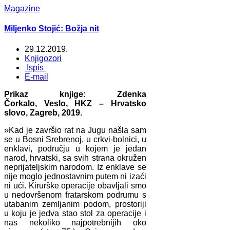
Magazine
Miljenko Stojić: Božja nit
29.12.2019.
Knjigozori
Ispis
E-mail
Prikaz knjige: Zdenka
Čorkalo, Veslo, HKZ – Hrvatsko
slovo, Zagreb, 2019.
»Kad je završio rat na Jugu našla sam
se u Bosni Srebrenoj, u crkvi-bolnici, u
enklavi, području u kojem je jedan
narod, hrvatski, sa svih strana okružen
neprijateljskim narodom. Iz enklave se
nije moglo jednostavnim putem ni izaći
ni ući. Kirurške operacije obavljali smo
u nedovršenom fratarskom podrumu s
utabanim zemljanim podom, prostoriji
u koju je jedva stao stol za operacije i
nas nekoliko najpotrebnijih oko