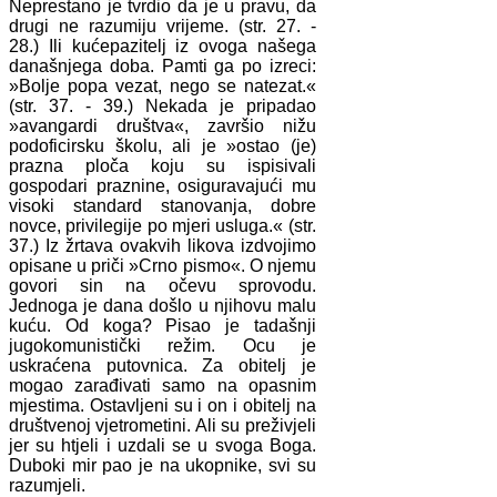
Neprestano je tvrdio da je u pravu, da
drugi ne razumiju vrijeme. (str. 27. -
28.) Ili kućepazitelj iz ovoga našega
današnjega doba. Pamti ga po izreci:
»Bolje popa vezat, nego se natezat.«
(str. 37. - 39.) Nekada je pripadao
»avangardi društva«, završio nižu
podoficirsku školu, ali je »ostao (je)
prazna ploča koju su ispisivali
gospodari praznine, osiguravajući mu
visoki standard stanovanja, dobre
novce, privilegije po mjeri usluga.« (str.
37.) Iz žrtava ovakvih likova izdvojimo
opisane u priči »Crno pismo«. O njemu
govori sin na očevu sprovodu.
Jednoga je dana došlo u njihovu malu
kuću. Od koga? Pisao je tadašnji
jugokomunistički režim. Ocu je
uskraćena putovnica. Za obitelj je
mogao zarađivati samo na opasnim
mjestima. Ostavljeni su i on i obitelj na
društvenoj vjetrometini. Ali su preživjeli
jer su htjeli i uzdali se u svoga Boga.
Duboki mir pao je na ukopnike, svi su
razumjeli.