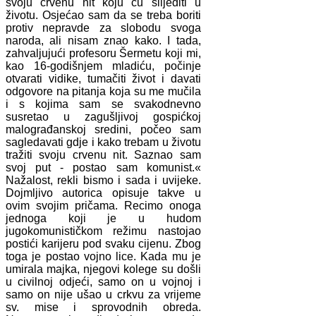
svoju crvenu nit koju ću slijediti u
životu. Osjećao sam da se treba boriti
protiv nepravde za slobodu svoga
naroda, ali nisam znao kako. I tada,
zahvaljujući profesoru Šermetu koji mi,
kao 16-godišnjem mladiću, počinje
otvarati vidike, tumačiti život i davati
odgovore na pitanja koja su me mučila
i s kojima sam se svakodnevno
susretao u zagušljivoj gospićkoj
malograđanskoj sredini, počeo sam
sagledavati gdje i kako trebam u životu
tražiti svoju crvenu nit. Saznao sam
svoj put - postao sam komunist.«
Nažalost, rekli bismo i sada i uvijeke.
Dojmljivo autorica opisuje takve u
ovim svojim pričama. Recimo onoga
jednoga koji je u hudom
jugokomunističkom režimu nastojao
postići karijeru pod svaku cijenu. Zbog
toga je postao vojno lice. Kada mu je
umirala majka, njegovi kolege su došli
u civilnoj odjeći, samo on u vojnoj i
samo on nije ušao u crkvu za vrijeme
sv. mise i sprovodnih obreda.