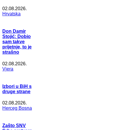
02.08.2026.
Hrvatska
Don Damir
Stojić: Dobio
sam takve
prijetnje, to je
strašno
02.08.2026.
Vjera
Izbori u BiH s
druge strane
02.08.2026.
Herceg Bosna
Zašto SNV