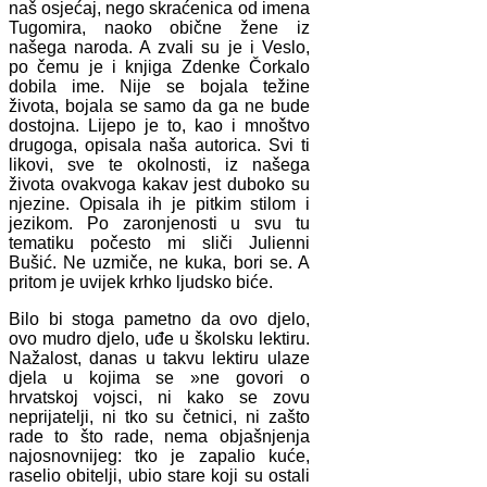
naš osjećaj, nego skraćenica od imena
Tugomira, naoko obične žene iz
našega naroda. A zvali su je i Veslo,
po čemu je i knjiga Zdenke Čorkalo
dobila ime. Nije se bojala težine
života, bojala se samo da ga ne bude
dostojna. Lijepo je to, kao i mnoštvo
drugoga, opisala naša autorica. Svi ti
likovi, sve te okolnosti, iz našega
života ovakvoga kakav jest duboko su
njezine. Opisala ih je pitkim stilom i
jezikom. Po zaronjenosti u svu tu
tematiku počesto mi sliči Julienni
Bušić. Ne uzmiče, ne kuka, bori se. A
pritom je uvijek krhko ljudsko biće.
Bilo bi stoga pametno da ovo djelo,
ovo mudro djelo, uđe u školsku lektiru.
Nažalost, danas u takvu lektiru ulaze
djela u kojima se »ne govori o
hrvatskoj vojsci, ni kako se zovu
neprijatelji, ni tko su četnici, ni zašto
rade to što rade, nema objašnjenja
najosnovnijeg: tko je zapalio kuće,
raselio obitelji, ubio stare koji su ostali