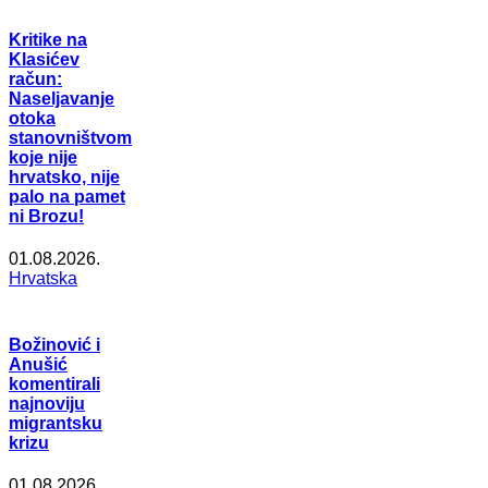
Kritike na
Klasićev
račun:
Naseljavanje
otoka
stanovništvom
koje nije
hrvatsko, nije
palo na pamet
ni Brozu!
01.08.2026.
Hrvatska
Božinović i
Anušić
komentirali
najnoviju
migrantsku
krizu
01.08.2026.