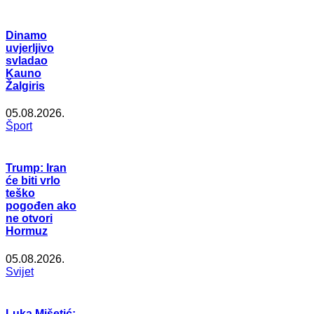
Dinamo
uvjerljivo
svladao
Kauno
Žalgiris
05.08.2026.
Šport
Trump: Iran
će biti vrlo
teško
pogođen ako
ne otvori
Hormuz
05.08.2026.
Svijet
Luka Mišetić: