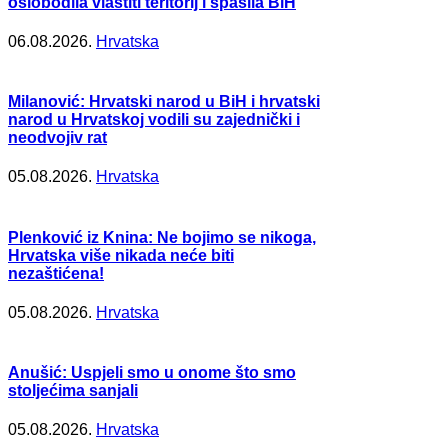
oslobodila vlastiti teritorij i spasila BiH
06.08.2026.
Hrvatska
Milanović: Hrvatski narod u BiH i hrvatski
narod u Hrvatskoj vodili su zajednički i
neodvojiv rat
05.08.2026.
Hrvatska
Plenković iz Knina: Ne bojimo se nikoga,
Hrvatska više nikada neće biti
nezaštićena!
05.08.2026.
Hrvatska
Anušić: Uspjeli smo u onome što smo
stoljećima sanjali
05.08.2026.
Hrvatska