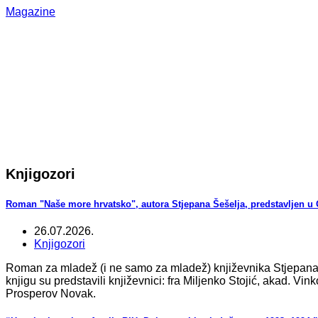
Magazine
Knjigozori
Roman "Naše more hrvatsko", autora Stjepana Šešelja, predstavljen 
26.07.2026.
Knjigozori
Roman za mladež (i ne samo za mladež) književnika Stjepana Š
knjigu su predstavili književnici: fra Miljenko Stojić, akad. Vi
Prosperov Novak.