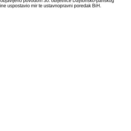
bjavljeno povodom 30. obljetnice Daytonsko-pariškog
ne uspostavio mir te ustavnopravni poredak BiH.