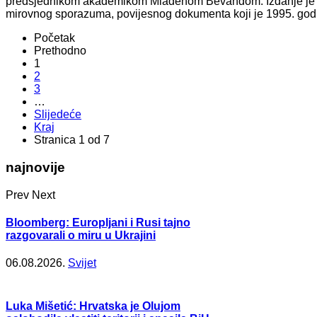
predsjednikom akademikom Mladenom Bevandom. Izdanje je o
mirovnog sporazuma, povijesnog dokumenta koji je 1995. godi
Početak
Prethodno
1
2
3
…
Slijedeće
Kraj
Stranica 1 od 7
najnovije
Prev
Next
Bloomberg: Europljani i Rusi tajno
razgovarali o miru u Ukrajini
06.08.2026.
Svijet
Luka Mišetić: Hrvatska je Olujom