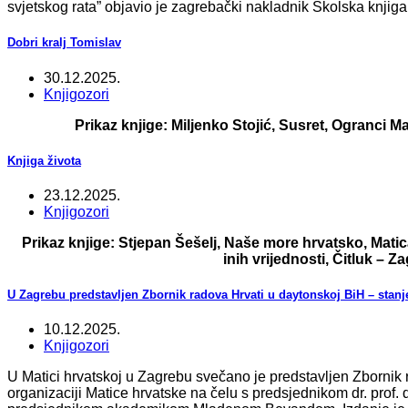
svjetskog rata” objavio je zagrebački nakladnik Školska knjiga
Dobri kralj Tomislav
30.12.2025.
Knjigozori
Prikaz knjige: Miljenko Stojić, Susret, Ogranci M
Knjiga života
23.12.2025.
Knjigozori
Prikaz knjige: Stjepan Šešelj, Naše more hrvatsko, Matic
inih vrijednosti, Čitluk – 
U Zagrebu predstavljen Zbornik radova Hrvati u daytonskoj BiH – stanj
10.12.2025.
Knjigozori
U Matici hrvatskoj u Zagrebu svečano je predstavljen Zbornik 
organizaciji Matice hrvatske na čelu s predsjednikom dr. prof