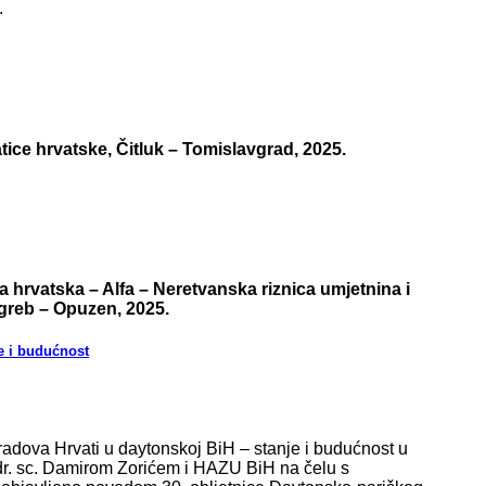
.
atice hrvatske, Čitluk – Tomislavgrad, 2025.
a hrvatska – Alfa – Neretvanska riznica umjetnina i
Zagreb – Opuzen, 2025.
e i budućnost
radova Hrvati u daytonskoj BiH – stanje i budućnost u
. dr. sc. Damirom Zorićem i HAZU BiH na čelu s