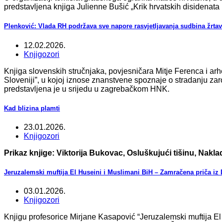
predstavljena knjiga Julienne Bušić „Krik hrvatskih disidenata
Plenković: Vlada RH podržava sve napore rasvjetljavanja sudbina žrtava
12.02.2026.
Knjigozori
Knjiga slovenskih stručnjaka, povjesničara Mitje Ferenca i ar
Sloveniji”, u kojoj iznose znanstvene spoznaje o stradanju zaro
predstavljena je u srijedu u zagrebačkom HNK.
Kad blizina plamti
23.01.2026.
Knjigozori
Prikaz knjige: Viktorija Bukovac, Osluškujući tišinu, Nakl
Jeruzalemski muftija El Huseini i Muslimani BiH – Zamračena priča iz
03.01.2026.
Knjigozori
Knjigu profesorice Mirjane Kasapović “Jeruzalemski muftija E