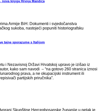
”, nova knjiga Hrvoja Mandića
orima Armije BiH: Dokumenti i svjedočanstva
ačkog sukoba, nastojeći popuniti historiografsku
ve tajne sporazume s Italijom
u i Nezavisnoj Državi Hrvatskoj upravo je izišao iz
oj autor, kako sam navodi – “na gotovo 260 stranica iznosi
narodnog prava, a ne okupacijski instrument ili
pisivači partijskih priručnika”.
 dvorani Skupštine Hercegbosanske županije u petak je