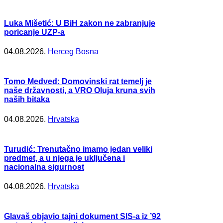
Luka Mišetić: U BiH zakon ne zabranjuje
poricanje UZP-a
04.08.2026.
Herceg Bosna
Tomo Medved: Domovinski rat temelj je
naše državnosti, a VRO Oluja kruna svih
naših bitaka
04.08.2026.
Hrvatska
Turudić: Trenutačno imamo jedan veliki
predmet, a u njega je uključena i
nacionalna sigurnost
04.08.2026.
Hrvatska
Glavaš objavio tajni dokument SIS-a iz ’92