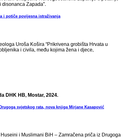
 i disonanca Zapada”.
 i potiče povijesna istraživanja
heologa Uroša Košira “Prikrivena grobišta Hrvata u
bljenika i civila, među kojima žena i djece,
ada DHK HB, Mostar, 2024.
 Drugoga svjetskog rata, nova knjiga Mirjane Kasapović
l Huseini i Muslimani BiH – Zamračena priča iz Drugoga