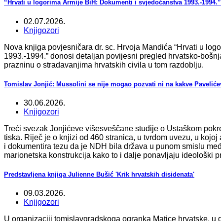
“Hrvati u logorima Armije BiH: Dokumenti i svjedočanstva 1993.-1994.
02.07.2026.
Knjigozori
Nova knjiga povjesničara dr. sc. Hrvoja Mandića “Hrvati u log
1993.-1994.” donosi detaljan povijesni pregled hrvatsko-bošnj
prazninu o stradavanjima hrvatskih civila u tom razdoblju.
Tomislav Jonjić: Mussolini se nije mogao pozvati ni na kakve Paveliće
30.06.2026.
Knjigozori
Treći svezak Jonjićeve višesveščane studije o Ustaškom pokret
tiska. Riječ je o knjizi od 460 stranica, u tvrdom uvezu, u koj
i dokumentira tezu da je NDH bila država u punom smislu među
marionetska konstrukcija kako to i dalje ponavljaju ideološki pre
Predstavljena knjiga Julienne Bušić 'Krik hrvatskih disidenata'
09.03.2026.
Knjigozori
U organizaciji tomislavgradskoga ogranka Matice hrvatske, u