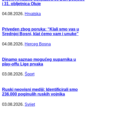
i 31. obljetnica Oluje
04.08.2026.
Hrvatska
Priveden zbog poruka: “Klali smo vas u
Srednjoj Bosni, klat ćemo vam i unuke”
04.08.2026.
Herceg Bosna
Dinamo saznao mogućeg suparnika u
play-offu Lige prvaka
03.08.2026.
Šport
Ruski neovisni mediji: Identificirali smo
236.000 poginulih ruskih vojnika
03.08.2026.
Svijet