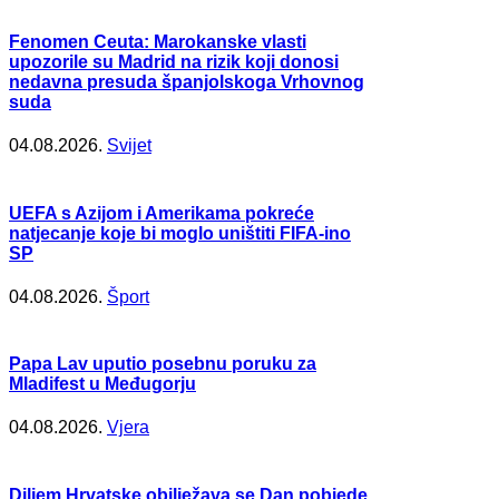
Fenomen Ceuta: Marokanske vlasti
upozorile su Madrid na rizik koji donosi
nedavna presuda španjolskoga Vrhovnog
suda
04.08.2026.
Svijet
UEFA s Azijom i Amerikama pokreće
natjecanje koje bi moglo uništiti FIFA-ino
SP
04.08.2026.
Šport
Papa Lav uputio posebnu poruku za
Mladifest u Međugorju
04.08.2026.
Vjera
Diljem Hrvatske obilježava se Dan pobjede