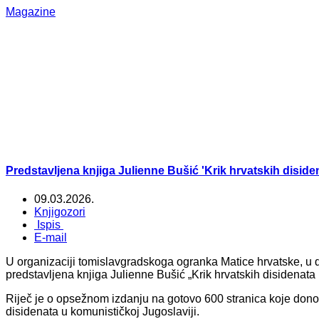
Magazine
Predstavljena knjiga Julienne Bušić 'Krik hrvatskih diside
09.03.2026.
Knjigozori
Ispis
E-mail
U organizaciji tomislavgradskoga ogranka Matice hrvatske, u
predstavljena knjiga Julienne Bušić „Krik hrvatskih disidenata
Riječ je o opsežnom izdanju na gotovo 600 stranica koje donosi
disidenata u komunističkoj Jugoslaviji.