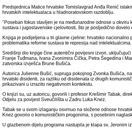
Predsjednica Matice hrvatske Tomislavgrad Anđa Renić istaknu
hrvatskih intelektualaca u hladnoratovskom razdoblju.
"Poseban fokus stavljen je na međunarodne odnose u okviru 
sustava i jugoslavenske cjelovitosti, što je posljedično dovelo
Knjiga je podijeljena u tri glavne cjeline: hrvatsko nacionalno
problematika reforme sustava te represija nad intelektualcima.
Središnji dio knjige čine autentični povijesni izvori, uključuju
Franje Tuđmana, Ivana Zvonimira Čička, Petra Šegedina i Mark
zatvorska izvješća Brune Bušića.
Autorica Julienne Bušić, supruga pokojnog Zvonka Bušića, nag
hrvatski disidenti, za razliku od disidenata iz drugih komunistič
prikazivani u izrazito negativnom kontekstu.
O knjizi su, uz autoricu, govorili i profesor Krešimir Tabak, dir
Odjelu za povijest Sveučilišta u Zadru Luka Knez.
Tabak se u svom izlaganju osvrnuo na složene odnose hrvatsk
Knez govorio o komunističkim progonima, s posebnim naglask
U glazbenom dijelu programa nastupila je klapa sv. Jeronim iz