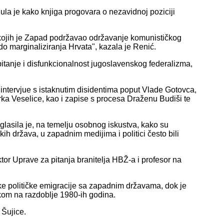
la je kako knjiga progovara o nezavidnoj poziciji
kojih je Zapad podržavao održavanje komunističkog
 do marginaliziranja Hrvata", kazala je Renić.
 pitanje i disfunkcionalnost jugoslavenskog federalizma,
ći intervjue s istaknutim disidentima poput Vlade Gotovca,
a Veselice, kao i zapise s procesa Draženu Budiši te
lasila je, na temelju osobnog iskustva, kako su
kih država, u zapadnim medijima i politici često bili
ektor Uprave za pitanja branitelja HBŽ-a i profesor na
e političke emigracije sa zapadnim državama, dok je
om na razdoblje 1980-ih godina.
 Šujice.