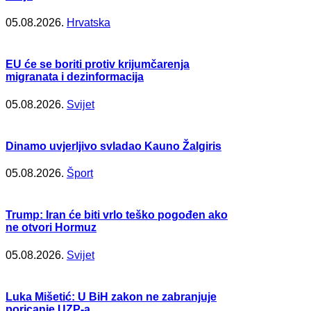
05.08.2026.
Hrvatska
EU će se boriti protiv krijumčarenja
migranata i dezinformacija
05.08.2026.
Svijet
Dinamo uvjerljivo svladao Kauno Žalgiris
05.08.2026.
Šport
Trump: Iran će biti vrlo teško pogođen ako
ne otvori Hormuz
05.08.2026.
Svijet
Luka Mišetić: U BiH zakon ne zabranjuje
poricanje UZP-a