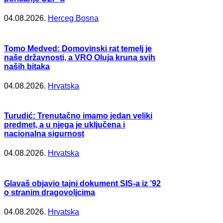
04.08.2026.
Herceg Bosna
Tomo Medved: Domovinski rat temelj je
naše državnosti, a VRO Oluja kruna svih
naših bitaka
04.08.2026.
Hrvatska
Turudić: Trenutačno imamo jedan veliki
predmet, a u njega je uključena i
nacionalna sigurnost
04.08.2026.
Hrvatska
Glavaš objavio tajni dokument SIS-a iz ’92
o stranim dragovoljcima
04.08.2026.
Hrvatska