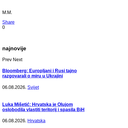
M.M.
Share
0
najnovije
Prev
Next
Bloomberg: Europljani i Rusi tajno
razgovarali o miru u Ukrajini
06.08.2026.
Svijet
Luka Mišetić: Hrvatska je Olujom
oslobodila vlastiti teritorij i spasila BiH
06.08.2026.
Hrvatska