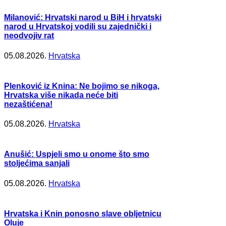
Milanović: Hrvatski narod u BiH i hrvatski
narod u Hrvatskoj vodili su zajednički i
neodvojiv rat
05.08.2026.
Hrvatska
Plenković iz Knina: Ne bojimo se nikoga,
Hrvatska više nikada neće biti
nezaštićena!
05.08.2026.
Hrvatska
Anušić: Uspjeli smo u onome što smo
stoljećima sanjali
05.08.2026.
Hrvatska
Hrvatska i Knin ponosno slave obljetnicu
Oluje