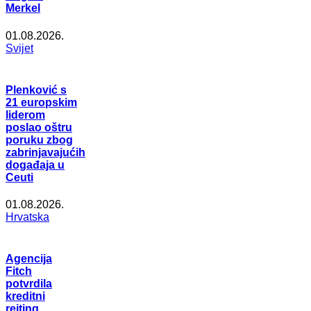
Merkel
01.08.2026.
Svijet
Plenković s
21 europskim
liderom
poslao oštru
poruku zbog
zabrinjavajućih
događaja u
Ceuti
01.08.2026.
Hrvatska
Agencija
Fitch
potvrdila
kreditni
rejting