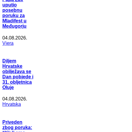
uputio
posebnu
poruku za
Mladifest u
Međugorju
04.08.2026.
Vjera
Diljem
Hrvatske
obilježava se
Dan pobjede i
31. obljetnica
Oluje
04.08.2026.
Hrvatska
Priveden
zbog poruka: