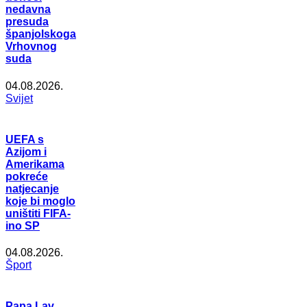
nedavna
presuda
španjolskoga
Vrhovnog
suda
04.08.2026.
Svijet
UEFA s
Azijom i
Amerikama
pokreće
natjecanje
koje bi moglo
uništiti FIFA-
ino SP
04.08.2026.
Šport
Papa Lav