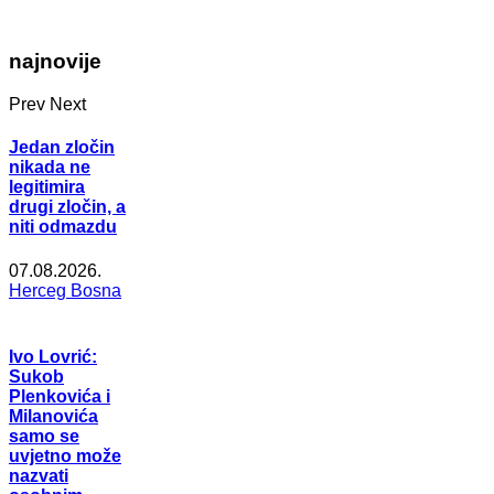
najnovije
Prev
Next
Jedan zločin
nikada ne
legitimira
drugi zločin, a
niti odmazdu
07.08.2026.
Herceg Bosna
Ivo Lovrić:
Sukob
Plenkovića i
Milanovića
samo se
uvjetno može
nazvati