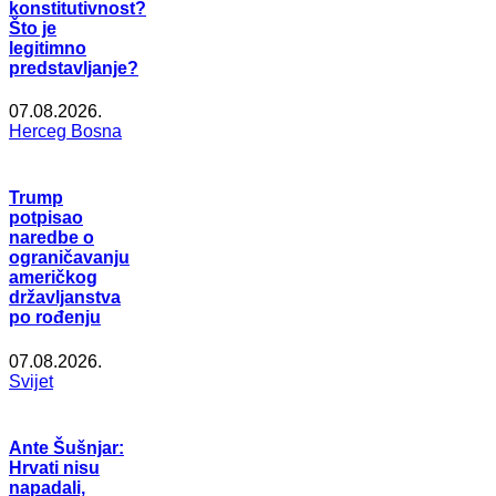
konstitutivnost?
Što je
legitimno
predstavljanje?
07.08.2026.
Herceg Bosna
Trump
potpisao
naredbe o
ograničavanju
američkog
državljanstva
po rođenju
07.08.2026.
Svijet
Ante Šušnjar:
Hrvati nisu
napadali,