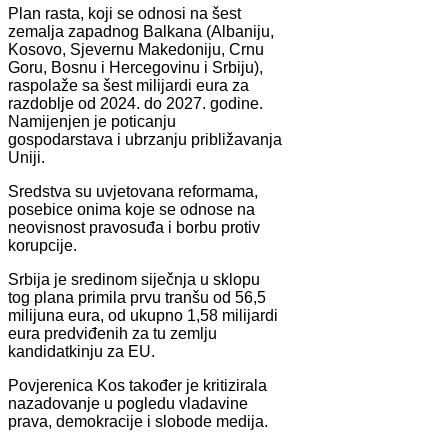
Plan rasta, koji se odnosi na šest
zemalja zapadnog Balkana (Albaniju,
Kosovo, Sjevernu Makedoniju, Crnu
Goru, Bosnu i Hercegovinu i Srbiju),
raspolaže sa šest milijardi eura za
razdoblje od 2024. do 2027. godine.
Namijenjen je poticanju
gospodarstava i ubrzanju približavanja
Uniji.
Sredstva su uvjetovana reformama,
posebice onima koje se odnose na
neovisnost pravosuđa i borbu protiv
korupcije.
Srbija je sredinom siječnja u sklopu
tog plana primila prvu tranšu od 56,5
milijuna eura, od ukupno 1,58 milijardi
eura predviđenih za tu zemlju
kandidatkinju za EU.
Povjerenica Kos također je kritizirala
nazadovanje u pogledu vladavine
prava, demokracije i slobode medija.