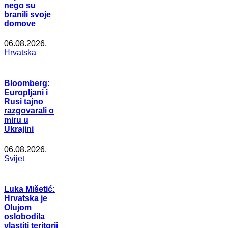
nego su
branili svoje
domove
06.08.2026.
Hrvatska
Bloomberg:
Europljani i
Rusi tajno
razgovarali o
miru u
Ukrajini
06.08.2026.
Svijet
Luka Mišetić:
Hrvatska je
Olujom
oslobodila
vlastiti teritorij