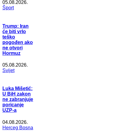
05.08.2026.
Šport
Trump: Iran
će biti vrlo
teško
pogođen ako
ne otvori
Hormuz
05.08.2026.
Svijet
Luka Mišetić:
U BiH zakon
ne zabranjuje
poricanje
UZP-a
04.08.2026.
Herceg Bosna