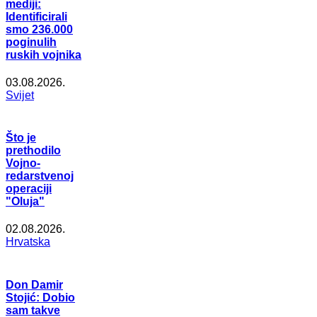
mediji:
Identificirali
smo 236.000
poginulih
ruskih vojnika
03.08.2026.
Svijet
Što je
prethodilo
Vojno-
redarstvenoj
operaciji
"Oluja"
02.08.2026.
Hrvatska
Don Damir
Stojić: Dobio
sam takve