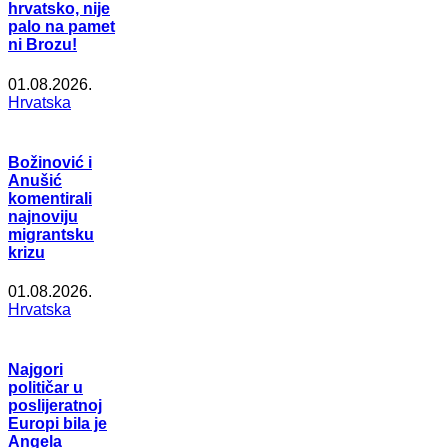
hrvatsko, nije
palo na pamet
ni Brozu!
01.08.2026.
Hrvatska
Božinović i
Anušić
komentirali
najnoviju
migrantsku
krizu
01.08.2026.
Hrvatska
Najgori
političar u
poslijeratnoj
Europi bila je
Angela