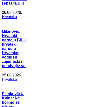
i spasila BiH
06.08.2026.
Hrvatska
Milanović:
Hrvatski
narod u BiH i
hrvatski
narod u
Hrvatskoj
vodili su
zajednički i
neodvojiv rat
05.08.2026.
Hrvatska
Plenković iz
Knina: Ne
bojimo se
nikoga,