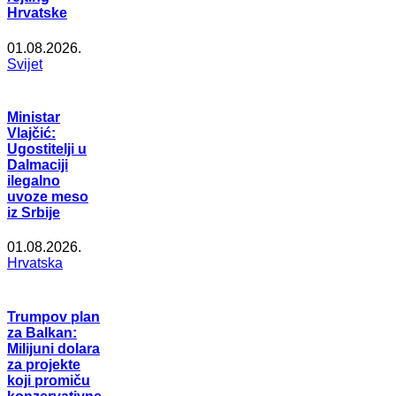
Hrvatske
01.08.2026.
Svijet
Ministar
Vlajčić:
Ugostitelji u
Dalmaciji
ilegalno
uvoze meso
iz Srbije
01.08.2026.
Hrvatska
Trumpov plan
za Balkan:
Milijuni dolara
za projekte
koji promiču