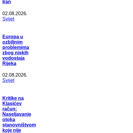
Iran
02.08.2026.
Svijet
Europa u
ozbiljnim
problemima
zbog niskih
vodostaja
Rijeka
02.08.2026.
Svijet
Kritike na
Klasićev
račun:
Naseljavanje
otoka
stanovništvom
koje nije