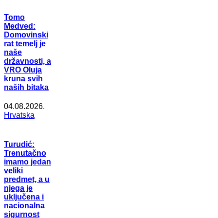
Tomo
Medved:
Domovinski
rat temelj je
naše
državnosti, a
VRO Oluja
kruna svih
naših bitaka
04.08.2026.
Hrvatska
Turudić:
Trenutačno
imamo jedan
veliki
predmet, a u
njega je
uključena i
nacionalna
sigurnost