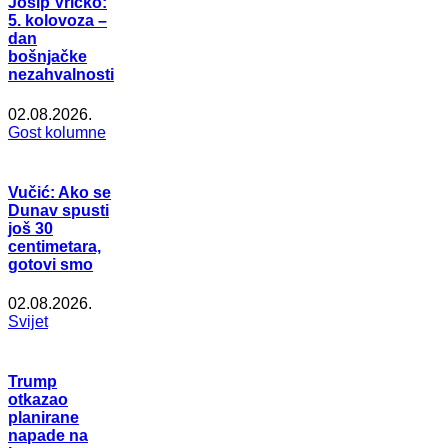
Josip Vričko:
5. kolovoza –
dan
bošnjačke
nezahvalnosti
02.08.2026.
Gost kolumne
Vučić: Ako se
Dunav spusti
još 30
centimetara,
gotovi smo
02.08.2026.
Svijet
Trump
otkazao
planirane
napade na