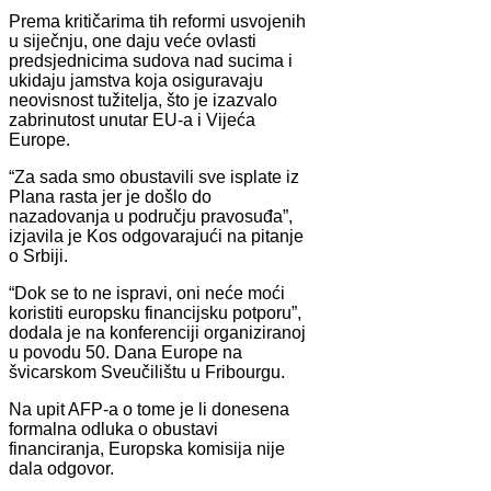
Prema kritičarima tih reformi usvojenih
u siječnju, one daju veće ovlasti
predsjednicima sudova nad sucima i
ukidaju jamstva koja osiguravaju
neovisnost tužitelja, što je izazvalo
zabrinutost unutar EU-a i Vijeća
Europe.
“Za sada smo obustavili sve isplate iz
Plana rasta jer je došlo do
nazadovanja u području pravosuđa”,
izjavila je Kos odgovarajući na pitanje
o Srbiji.
“Dok se to ne ispravi, oni neće moći
koristiti europsku financijsku potporu”,
dodala je na konferenciji organiziranoj
u povodu 50. Dana Europe na
švicarskom Sveučilištu u Fribourgu.
Na upit AFP-a o tome je li donesena
formalna odluka o obustavi
financiranja, Europska komisija nije
dala odgovor.