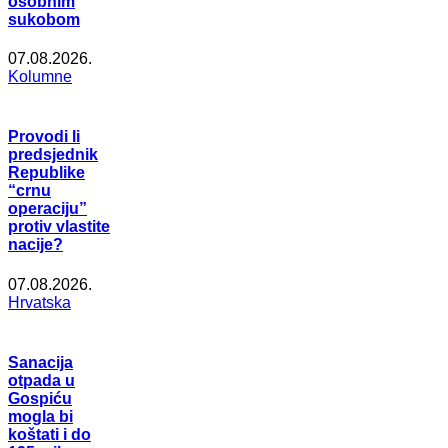
osobnim
sukobom
07.08.2026.
Kolumne
Provodi li
predsjednik
Republike
“crnu
operaciju”
protiv vlastite
nacije?
07.08.2026.
Hrvatska
Sanacija
otpada u
Gospiću
mogla bi
koštati i do