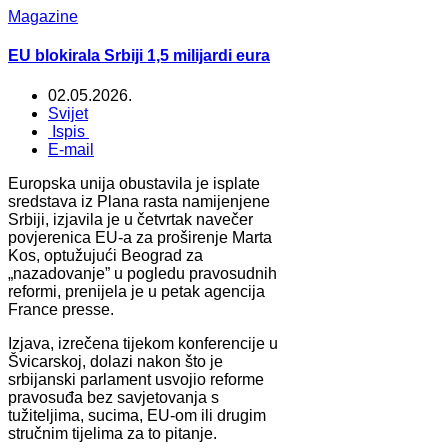
Magazine
EU blokirala Srbiji 1,5 milijardi eura
02.05.2026.
Svijet
Ispis
E-mail
Europska unija obustavila je isplate
sredstava iz Plana rasta namijenjene
Srbiji, izjavila je u četvrtak navečer
povjerenica EU-a za proširenje Marta
Kos, optužujući Beograd za
„nazadovanje” u pogledu pravosudnih
reformi, prenijela je u petak agencija
France presse.
Izjava, izrečena tijekom konferencije u
Švicarskoj, dolazi nakon što je
srbijanski parlament usvojio reforme
pravosuđa bez savjetovanja s
tužiteljima, sucima, EU-om ili drugim
stručnim tijelima za to pitanje.