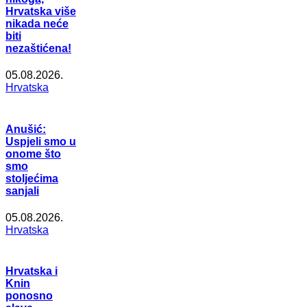
Hrvatska više
nikada neće
biti
nezaštićena!
05.08.2026.
Hrvatska
Anušić:
Uspjeli smo u
onome što
smo
stoljećima
sanjali
05.08.2026.
Hrvatska
Hrvatska i
Knin
ponosno