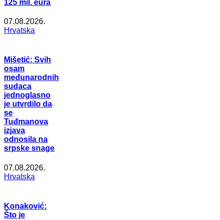
125 mil. eura
07.08.2026.
Hrvatska
Mišetić: Svih
osam
međunarodnih
sudaca
jednoglasno
je utvrdilo da
se
Tuđmanova
izjava
odnosila na
srpske snage
07.08.2026.
Hrvatska
Konaković:
Što je