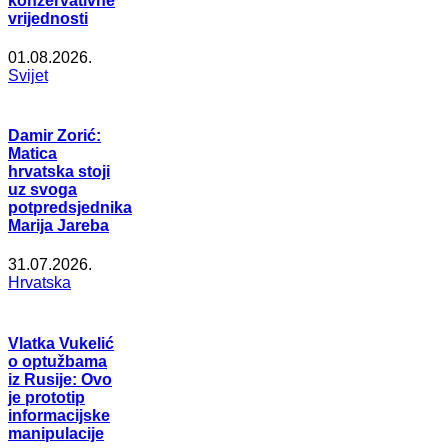
konzervativne
vrijednosti
01.08.2026.
Svijet
Damir Zorić:
Matica
hrvatska stoji
uz svoga
potpredsjednika
Marija Jareba
31.07.2026.
Hrvatska
Vlatka Vukelić
o optužbama
iz Rusije: Ovo
je prototip
informacijske
manipulacije