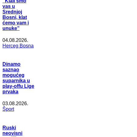
“Klali smo
vas u
Srednjoj
Bosni, klat
ćemo vam i
unuke”
04.08.2026.
Herceg Bosna
Dinamo
saznao
mogućeg
suparnika u
play-offu Lige
prvaka
03.08.2026.
Šport
Ruski
neovisni