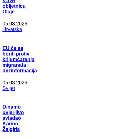
slave
obljetnicu
Oluje
05.08.2026.
Hrvatska
EU će se
boriti protiv
krijumčarenja
migranata i
dezinformacija
05.08.2026.
Svijet
Dinamo
uvjerljivo
svladao
Kauno
Žalgiris