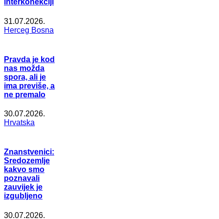
interkonekciji
31.07.2026.
Herceg Bosna
Pravda je kod
nas možda
spora, ali je
ima previše, a
ne premalo
30.07.2026.
Hrvatska
Znanstvenici:
Sredozemlje
kakvo smo
poznavali
zauvijek je
izgubljeno
30.07.2026.