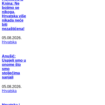
Knina: Ne
bojimo se
nikoga,
Hrvatska više
nikada neće
biti
nezaštićena!
05.08.2026.
Hrvatska
Anušić:
Uspjeli smo u
onome što
smo
stoljećima
sanjali
05.08.2026.
Hrvatska
Hrvatska i