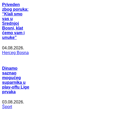
Priveden
zbog poruka:
“Klali smo
vas u
Srednjoj
Bosni, klat
ćemo vam i
unuke”
04.08.2026.
Herceg Bosna
Dinamo
saznao
mogućeg
suparnika u
play-offu Lige
prvaka
03.08.2026.
Šport