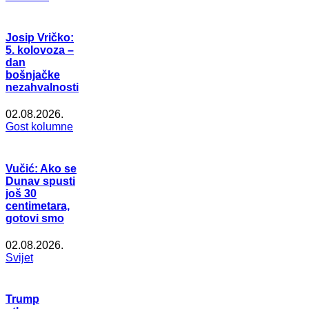
Josip Vričko:
5. kolovoza –
dan
bošnjačke
nezahvalnosti
02.08.2026.
Gost kolumne
Vučić: Ako se
Dunav spusti
još 30
centimetara,
gotovi smo
02.08.2026.
Svijet
Trump