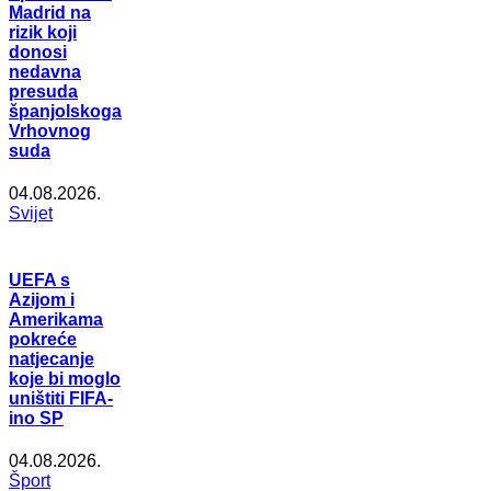
Madrid na
rizik koji
donosi
nedavna
presuda
španjolskoga
Vrhovnog
suda
04.08.2026.
Svijet
UEFA s
Azijom i
Amerikama
pokreće
natjecanje
koje bi moglo
uništiti FIFA-
ino SP
04.08.2026.
Šport