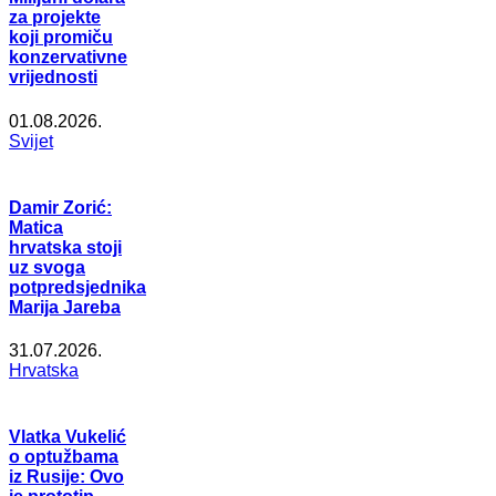
za projekte
koji promiču
konzervativne
vrijednosti
01.08.2026.
Svijet
Damir Zorić:
Matica
hrvatska stoji
uz svoga
potpredsjednika
Marija Jareba
31.07.2026.
Hrvatska
Vlatka Vukelić
o optužbama
iz Rusije: Ovo