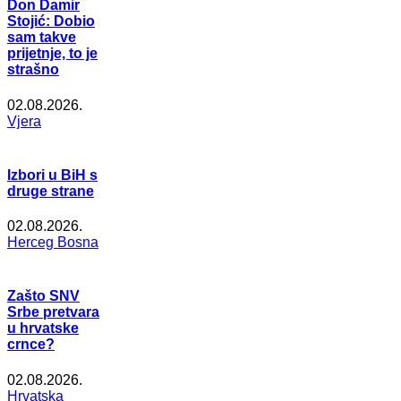
Don Damir
Stojić: Dobio
sam takve
prijetnje, to je
strašno
02.08.2026.
Vjera
Izbori u BiH s
druge strane
02.08.2026.
Herceg Bosna
Zašto SNV
Srbe pretvara
u hrvatske
crnce?
02.08.2026.
Hrvatska