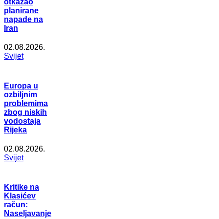
otkazao
planirane
napade na
Iran
02.08.2026.
Svijet
Europa u
ozbiljnim
problemima
zbog niskih
vodostaja
Rijeka
02.08.2026.
Svijet
Kritike na
Klasićev
račun:
Naseljavanje