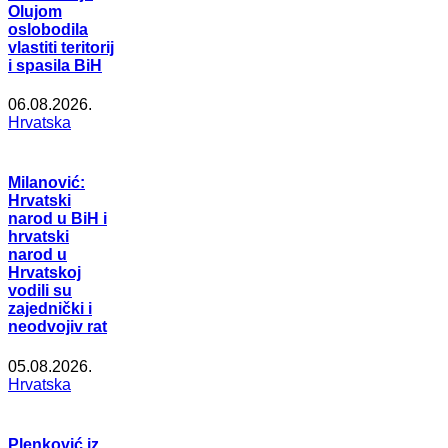
Olujom
oslobodila
vlastiti teritorij
i spasila BiH
06.08.2026.
Hrvatska
Milanović:
Hrvatski
narod u BiH i
hrvatski
narod u
Hrvatskoj
vodili su
zajednički i
neodvojiv rat
05.08.2026.
Hrvatska
Plenković iz