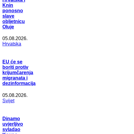
Knin
ponosno
slave
obljetnicu
Oluje
05.08.2026.
Hrvatska
EU će se
boriti protiv
krijumčarenja
migranata i
dezinformacija
05.08.2026.
Svijet
Dinamo
uvjerljivo
svladao