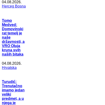
04.08.2026.
Herceg Bosna
Tomo
Medved:
Domovinski
rat temelj je
naše
državnosti, a
VRO Oluja
kruna svih
naših bitaka
04.08.2026.
Hrvatska
Turudić:
Trenutačno
imamo jedan
veliki
predmet, a u
njega je