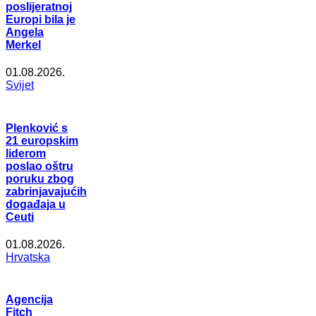
poslijeratnoj
Europi bila je
Angela
Merkel
01.08.2026.
Svijet
Plenković s
21 europskim
liderom
poslao oštru
poruku zbog
zabrinjavajućih
događaja u
Ceuti
01.08.2026.
Hrvatska
Agencija
Fitch