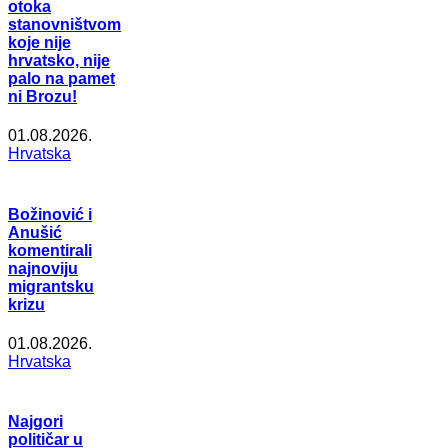
otoka
stanovništvom
koje nije
hrvatsko, nije
palo na pamet
ni Brozu!
01.08.2026.
Hrvatska
Božinović i
Anušić
komentirali
najnoviju
migrantsku
krizu
01.08.2026.
Hrvatska
Najgori
političar u