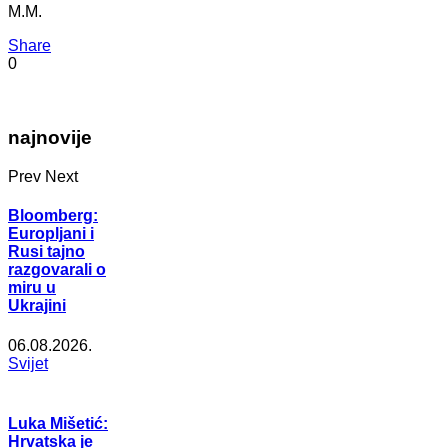
M.M.
Share
0
najnovije
Prev
Next
Bloomberg:
Europljani i
Rusi tajno
razgovarali o
miru u
Ukrajini
06.08.2026.
Svijet
Luka Mišetić:
Hrvatska je