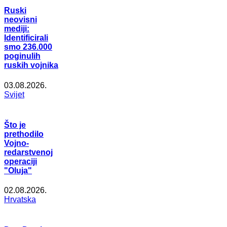
Ruski
neovisni
mediji:
Identificirali
smo 236.000
poginulih
ruskih vojnika
03.08.2026.
Svijet
Što je
prethodilo
Vojno-
redarstvenoj
operaciji
"Oluja"
02.08.2026.
Hrvatska