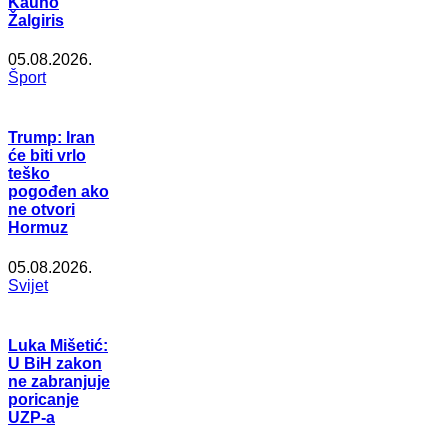
Kauno
Žalgiris
05.08.2026.
Šport
Trump: Iran
će biti vrlo
teško
pogođen ako
ne otvori
Hormuz
05.08.2026.
Svijet
Luka Mišetić:
U BiH zakon
ne zabranjuje
poricanje
UZP-a