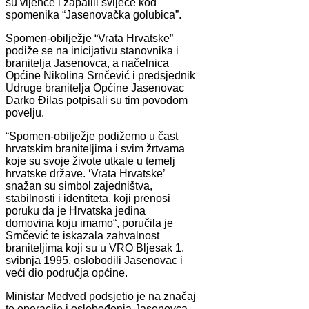
su vijence i zapalili svijeće kod
spomenika “Jasenovačka golubica”.
Spomen-obilježje “Vrata Hrvatske”
podiže se na inicijativu stanovnika i
branitelja Jasenovca, a načelnica
Općine Nikolina Srnčević i predsjednik
Udruge branitelja Općine Jasenovac
Darko Đilas potpisali su tim povodom
povelju.
“Spomen-obilježje podižemo u čast
hrvatskim braniteljima i svim žrtvama
koje su svoje živote utkale u temelj
hrvatske države. ‘Vrata Hrvatske’
snažan su simbol zajedništva,
stabilnosti i identiteta, koji prenosi
poruku da je Hrvatska jedina
domovina koju imamo“, poručila je
Srnčević te iskazala zahvalnost
braniteljima koji su u VRO Bljesak 1.
svibnja 1995. oslobodili Jasenovac i
veći dio područja općine.
Ministar Medved podsjetio je na značaj
te operacije i oslobođenja Jasenovca,