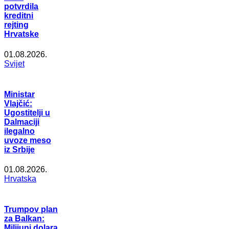
potvrdila
kreditni
rejting
Hrvatske
01.08.2026.
Svijet
Ministar
Vlajčić:
Ugostitelji u
Dalmaciji
ilegalno
uvoze meso
iz Srbije
01.08.2026.
Hrvatska
Trumpov plan
za Balkan:
Milijuni dolara