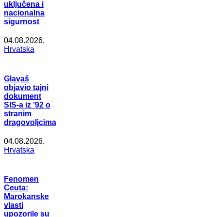
uključena i
nacionalna
sigurnost
04.08.2026.
Hrvatska
Glavaš
objavio tajni
dokument
SIS-a iz ’92 o
stranim
dragovoljcima
04.08.2026.
Hrvatska
Fenomen
Ceuta:
Marokanske
vlasti
upozorile su