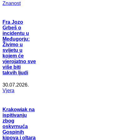
Znanost
Fra Jozo
Grbeš o
incidentu u
Međugorju:
Živimo u
svijetu u
kojem će
vjerojatno sve
više biti
takvih ljudi
30.07.2026.
Vjera
Krakowiak na
ispitivanju
zbog
oskvrnuća
Gospinih
kipova i oltara