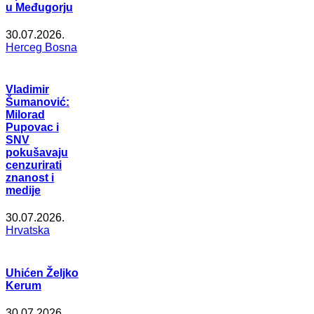
u Međugorju
30.07.2026.
Herceg Bosna
Vladimir
Šumanović:
Milorad
Pupovac i
SNV
pokušavaju
cenzurirati
znanost i
medije
30.07.2026.
Hrvatska
Uhićen Željko
Kerum
30.07.2026.