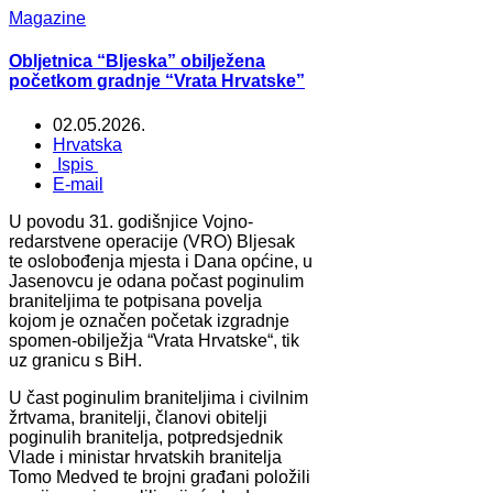
Magazine
Obljetnica “Bljeska” obilježena
početkom gradnje “Vrata Hrvatske”
02.05.2026.
Hrvatska
Ispis
E-mail
U povodu 31. godišnjice Vojno-
redarstvene operacije (VRO) Bljesak
te oslobođenja mjesta i Dana općine, u
Jasenovcu je odana počast poginulim
braniteljima te potpisana povelja
kojom je označen početak izgradnje
spomen-obilježja “Vrata Hrvatske“, tik
uz granicu s BiH.
U čast poginulim braniteljima i civilnim
žrtvama, branitelji, članovi obitelji
poginulih branitelja, potpredsjednik
Vlade i ministar hrvatskih branitelja
Tomo Medved te brojni građani položili