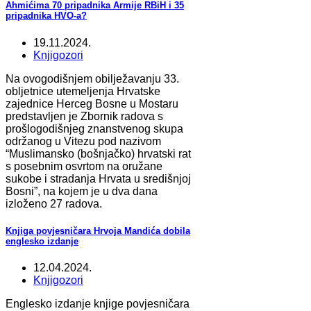
Ahmićima 70 pripadnika Armije RBiH i 35
pripadnika HVO-a?
19.11.2024.
Knjigozori
Na ovogodišnjem obilježavanju 33.
obljetnice utemeljenja Hrvatske
zajednice Herceg Bosne u Mostaru
predstavljen je Zbornik radova s
prošlogodišnjeg znanstvenog skupa
održanog u Vitezu pod nazivom
“Muslimansko (bošnjačko) hrvatski rat
s posebnim osvrtom na oružane
sukobe i stradanja Hrvata u središnjoj
Bosni”, na kojem je u dva dana
izloženo 27 radova.
Knjiga povjesničara Hrvoja Mandića dobila
englesko izdanje
12.04.2024.
Knjigozori
Englesko izdanje knjige povjesničara