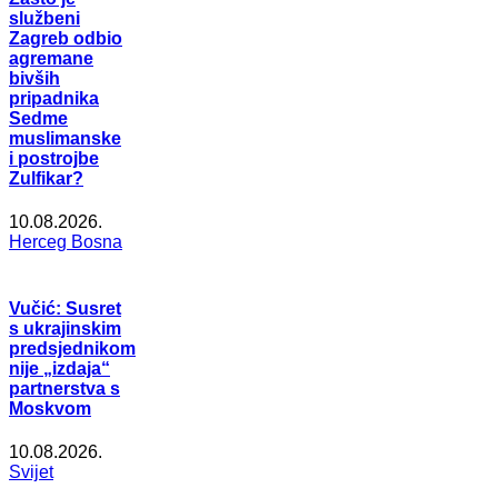
službeni
Zagreb odbio
agremane
bivših
pripadnika
Sedme
muslimanske
i postrojbe
Zulfikar?
10.08.2026.
Herceg Bosna
Vučić: Susret
s ukrajinskim
predsjednikom
nije „izdaja“
partnerstva s
Moskvom
10.08.2026.
Svijet