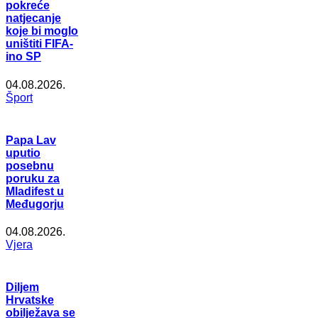
pokreće
natjecanje
koje bi moglo
uništiti FIFA-
ino SP
04.08.2026.
Šport
Papa Lav
uputio
posebnu
poruku za
Mladifest u
Međugorju
04.08.2026.
Vjera
Diljem
Hrvatske
obilježava se