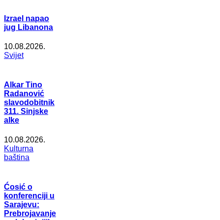
Izrael napao
jug Libanona
10.08.2026.
Svijet
Alkar Tino
Radanović
slavodobitnik
311. Sinjske
alke
10.08.2026.
Kulturna
baština
Ćosić o
konferenciji u
Sarajevu:
Prebrojavanje