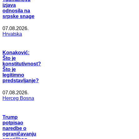
izjava
odnosila na
srpske snage
07.08.2026.
Hrvatska
Konaković:
Što je
konstitutivnost?
Što je
legitimno
predstavljanje?
07.08.2026.
Herceg Bosna
Trump
potpisao
naredbe o
ograničavanju