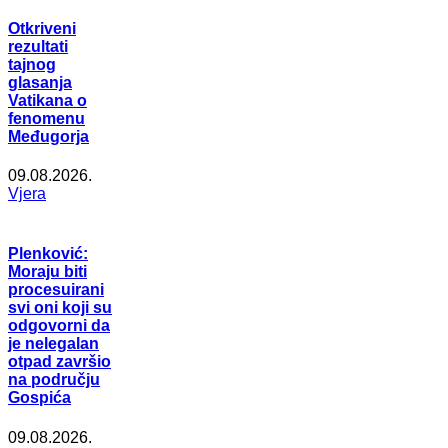
Otkriveni
rezultati
tajnog
glasanja
Vatikana o
fenomenu
Međugorja
09.08.2026.
Vjera
Plenković:
Moraju biti
procesuirani
svi oni koji su
odgovorni da
je nelegalan
otpad završio
na području
Gospića
09.08.2026.