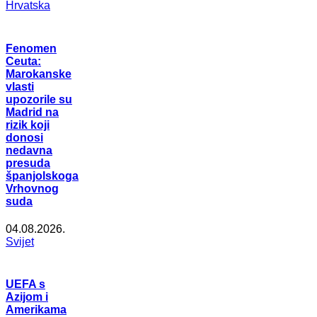
Hrvatska
Fenomen
Ceuta:
Marokanske
vlasti
upozorile su
Madrid na
rizik koji
donosi
nedavna
presuda
španjolskoga
Vrhovnog
suda
04.08.2026.
Svijet
UEFA s
Azijom i
Amerikama