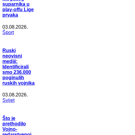
suparnika u
play-offu Lige
prvaka
03.08.2026.
Šport
Ruski
neovisni
mediji:
Identificirali
smo 236.000
poginulih
ruskih vojnika
03.08.2026.
Svijet
Što je
prethodilo
Vojno-
redarstvenoj