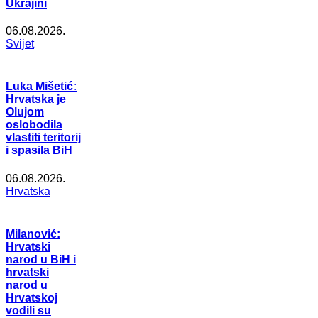
Ukrajini
06.08.2026.
Svijet
Luka Mišetić:
Hrvatska je
Olujom
oslobodila
vlastiti teritorij
i spasila BiH
06.08.2026.
Hrvatska
Milanović:
Hrvatski
narod u BiH i
hrvatski
narod u
Hrvatskoj
vodili su