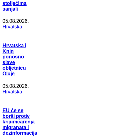
stoljećima
sanjali
05.08.2026.
Hrvatska
Hrvatska i
Knin
ponosno
slave
obljetnicu
Oluje
05.08.2026.
Hrvatska
EU će se
boriti protiv
krijumčarenja
migranata i
dezinformacija