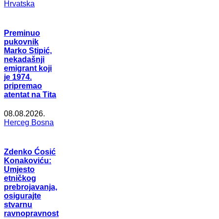
Hrvatska
Preminuo
pukovnik
Marko Stipić,
nekadašnji
emigrant koji
je 1974.
pripremao
atentat na Tita
08.08.2026.
Herceg Bosna
Zdenko Ćosić
Konakoviću:
Umjesto
etničkog
prebrojavanja,
osigurajte
stvarnu
ravnopravnost