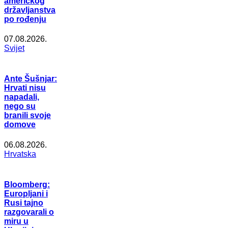
američkog
državljanstva
po rođenju
07.08.2026.
Svijet
Ante Šušnjar:
Hrvati nisu
napadali,
nego su
branili svoje
domove
06.08.2026.
Hrvatska
Bloomberg:
Europljani i
Rusi tajno
razgovarali o
miru u