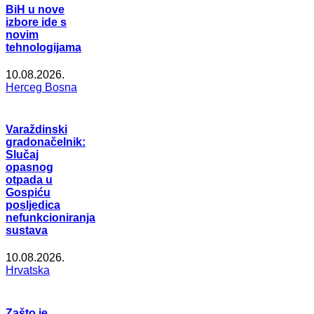
BiH u nove
izbore ide s
novim
tehnologijama
10.08.2026.
Herceg Bosna
Varaždinski
gradonačelnik:
Slučaj
opasnog
otpada u
Gospiću
posljedica
nefunkcioniranja
sustava
10.08.2026.
Hrvatska
Zašto je