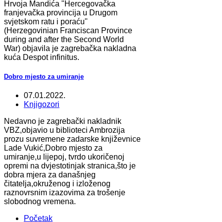
Hrvoja Mandića "Hercegovačka
franjevačka provincija u Drugom
svjetskom ratu i poraću"
(Herzegovinian Franciscan Province
during and after the Second World
War) objavila je zagrebačka nakladna
kuća Despot infinitus.
Dobro mjesto za umiranje
07.01.2022.
Knjigozori
Nedavno je zagrebački nakladnik
VBZ,objavio u biblioteci Ambrozija
prozu suvremene zadarske književnice
Lade Vukić,Dobro mjesto za
umiranje,u lijepoj, tvrdo ukoričenoj
opremi na dvjestotinjak stranica,što je
dobra mjera za današnjeg
čitatelja,okruženog i izloženog
raznovrsnim izazovima za trošenje
slobodnog vremena.
Početak