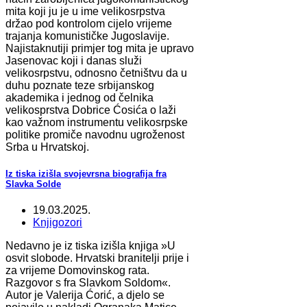
mita koji ju je u ime velikosrpstva
držao pod kontrolom cijelo vrijeme
trajanja komunističke Jugoslavije.
Najistaknutiji primjer tog mita je upravo
Jasenovac koji i danas služi
velikosrpstvu, odnosno četništvu da u
duhu poznate teze srbijanskog
akademika i jednog od čelnika
velikosprstva Dobrice Ćosića o laži
kao važnom instrumentu velikosrpske
politike promiče navodnu ugroženost
Srba u Hrvatskoj.
Iz tiska izišla svojevrsna biografija fra
Slavka Solde
19.03.2025.
Knjigozori
Nedavno je iz tiska izišla knjiga »U
osvit slobode. Hrvatski branitelji prije i
za vrijeme Domovinskog rata.
Razgovor s fra Slavkom Soldom«.
Autor je Valerija Ćorić, a djelo se