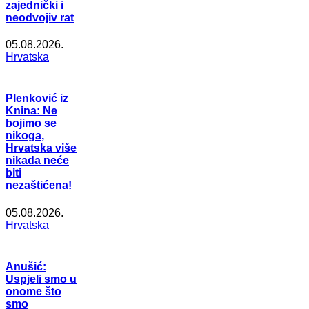
zajednički i
neodvojiv rat
05.08.2026.
Hrvatska
Plenković iz
Knina: Ne
bojimo se
nikoga,
Hrvatska više
nikada neće
biti
nezaštićena!
05.08.2026.
Hrvatska
Anušić:
Uspjeli smo u
onome što
smo