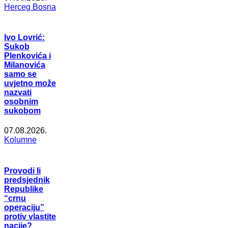
Herceg Bosna
Ivo Lovrić:
Sukob
Plenkovića i
Milanovića
samo se
uvjetno može
nazvati
osobnim
sukobom
07.08.2026.
Kolumne
Provodi li
predsjednik
Republike
“crnu
operaciju”
protiv vlastite
nacije?