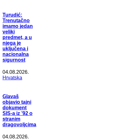
Turudić:
Trenutačno
imamo jedan
veliki
predmet, a u
njega je
uključena i
nacionalna
sigurnost
04.08.2026.
Hrvatska
Glavaš
objavio tajni
dokument
SIS-a iz ’92 o
stranim
dragovoljcima
04.08.2026.