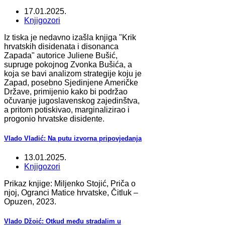
17.01.2025.
Knjigozori
Iz tiska je nedavno izašla knjiga "Krik
hrvatskih disidenata i disonanca
Zapada" autorice Juliene Bušić,
supruge pokojnog Zvonka Bušića, a
koja se bavi analizom strategije koju je
Zapad, posebno Sjedinjene Američke
Države, primijenio kako bi podržao
očuvanje jugoslavenskog zajedinštva,
a pritom potiskivao, marginalizirao i
progonio hrvatske disidente.
Vlado Vladić: Na putu izvorna pripovjedanja
13.01.2025.
Knjigozori
Prikaz knjige: Miljenko Stojić, Priča o
njoj, Ogranci Matice hrvatske, Čitluk –
Opuzen, 2023.
Vlado Džoić: Otkud među stradalim u