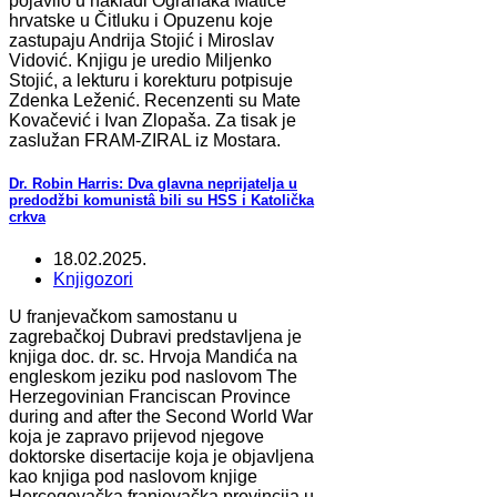
pojavilo u nakladi Ogranaka Matice
hrvatske u Čitluku i Opuzenu koje
zastupaju Andrija Stojić i Miroslav
Vidović. Knjigu je uredio Miljenko
Stojić, a lekturu i korekturu potpisuje
Zdenka Leženić. Recenzenti su Mate
Kovačević i Ivan Zlopaša. Za tisak je
zaslužan FRAM-ZIRAL iz Mostara.
Dr. Robin Harris: Dva glavna neprijatelja u
predodžbi komunistâ bili su HSS i Katolička
crkva
18.02.2025.
Knjigozori
U franjevačkom samostanu u
zagrebačkoj Dubravi predstavljena je
knjiga doc. dr. sc. Hrvoja Mandića na
engleskom jeziku pod naslovom The
Herzegovinian Franciscan Province
during and after the Second World War
koja je zapravo prijevod njegove
doktorske disertacije koja je objavljena
kao knjiga pod naslovom knjige
Hercegovačka franjevačka provincija u