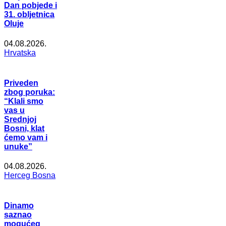
Dan pobjede i
31. obljetnica
Oluje
04.08.2026.
Hrvatska
Priveden
zbog poruka:
“Klali smo
vas u
Srednjoj
Bosni, klat
ćemo vam i
unuke”
04.08.2026.
Herceg Bosna
Dinamo
saznao
mogućeg