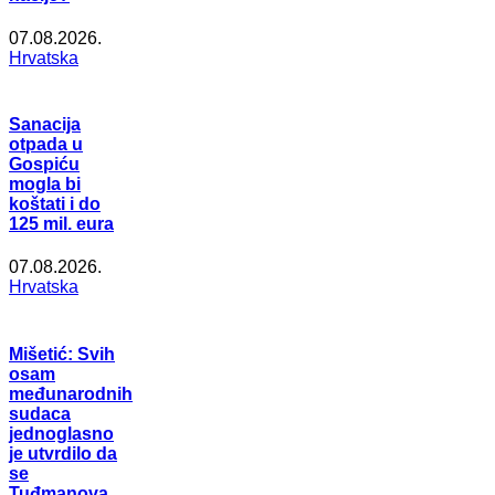
07.08.2026.
Hrvatska
Sanacija
otpada u
Gospiću
mogla bi
koštati i do
125 mil. eura
07.08.2026.
Hrvatska
Mišetić: Svih
osam
međunarodnih
sudaca
jednoglasno
je utvrdilo da
se
Tuđmanova