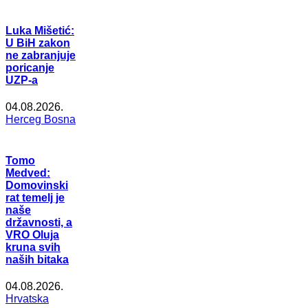
Luka Mišetić:
U BiH zakon
ne zabranjuje
poricanje
UZP-a
04.08.2026.
Herceg Bosna
Tomo
Medved:
Domovinski
rat temelj je
naše
državnosti, a
VRO Oluja
kruna svih
naših bitaka
04.08.2026.
Hrvatska