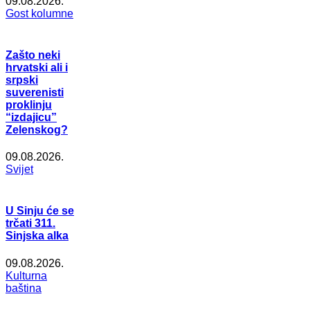
09.08.2026.
Gost kolumne
Zašto neki
hrvatski ali i
srpski
suverenisti
proklinju
“izdajicu”
Zelenskog?
09.08.2026.
Svijet
U Sinju će se
trčati 311.
Sinjska alka
09.08.2026.
Kulturna
baština