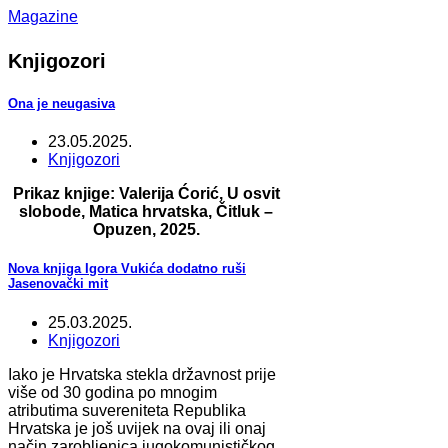
Magazine
Knjigozori
Ona je neugasiva
23.05.2025.
Knjigozori
Prikaz knjige: Valerija Ćorić, U osvit
slobode, Matica hrvatska, Čitluk –
Opuzen, 2025.
Nova knjiga Igora Vukića dodatno ruši
Jasenovački mit
25.03.2025.
Knjigozori
Iako je Hrvatska stekla državnost prije
više od 30 godina po mnogim
atributima suvereniteta Republika
Hrvatska je još uvijek na ovaj ili onaj
način zarobljenica jugokomunističkog