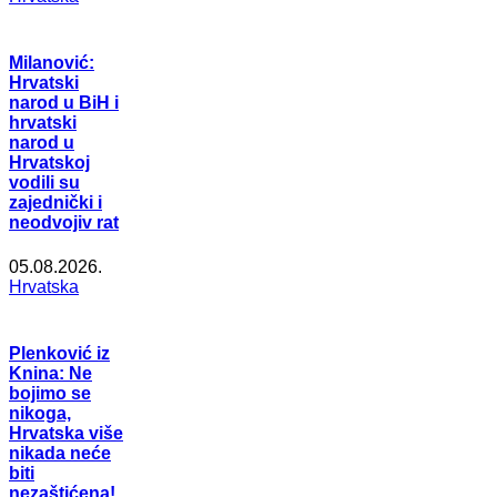
Milanović:
Hrvatski
narod u BiH i
hrvatski
narod u
Hrvatskoj
vodili su
zajednički i
neodvojiv rat
05.08.2026.
Hrvatska
Plenković iz
Knina: Ne
bojimo se
nikoga,
Hrvatska više
nikada neće
biti
nezaštićena!