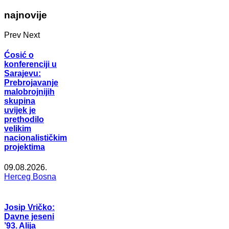
najnovije
Prev
Next
Ćosić o
konferenciji u
Sarajevu:
Prebrojavanje
malobrojnijih
skupina
uvijek je
prethodilo
velikim
nacionalističkim
projektima
09.08.2026.
Herceg Bosna
Josip Vričko:
Davne jeseni
’93. Alija