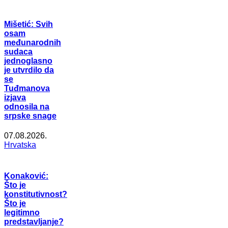
Mišetić: Svih
osam
međunarodnih
sudaca
jednoglasno
je utvrdilo da
se
Tuđmanova
izjava
odnosila na
srpske snage
07.08.2026.
Hrvatska
Konaković:
Što je
konstitutivnost?
Što je
legitimno
predstavljanje?