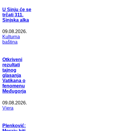
U Sinju će se
trčati 311.
Sinjska alka
09.08.2026.
Kulturna
baština
Otkriveni
rezultati
tajnog
glasanja
Vatikana o
fenomenu
Međugorja
09.08.2026.
Vjera
Plenković:
Moraju biti