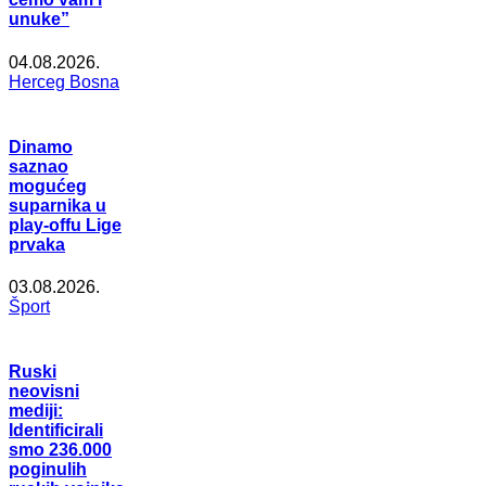
unuke”
04.08.2026.
Herceg Bosna
Dinamo
saznao
mogućeg
suparnika u
play-offu Lige
prvaka
03.08.2026.
Šport
Ruski
neovisni
mediji:
Identificirali
smo 236.000
poginulih