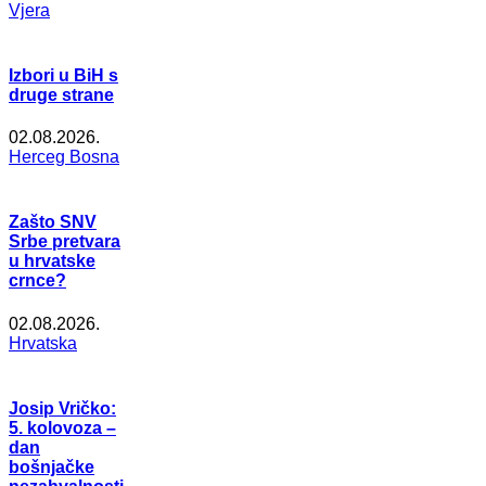
Vjera
Izbori u BiH s
druge strane
02.08.2026.
Herceg Bosna
Zašto SNV
Srbe pretvara
u hrvatske
crnce?
02.08.2026.
Hrvatska
Josip Vričko:
5. kolovoza –
dan
bošnjačke