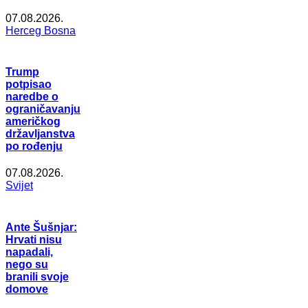
07.08.2026.
Herceg Bosna
Trump
potpisao
naredbe o
ograničavanju
američkog
državljanstva
po rođenju
07.08.2026.
Svijet
Ante Šušnjar:
Hrvati nisu
napadali,
nego su
branili svoje
domove