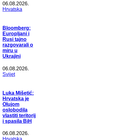
06.08.2026.
Hrvatska
Bloomberg:
Europljani i
Rusi tajno
razgovarali o
miru u
Ukrajini
06.08.2026.
Svijet
Luka Mišetić:
Hrvatska je
Olujom
oslobodila
vlastiti teritorij
i spasila BiH
06.08.2026.
Hrvatska