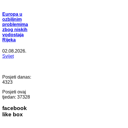
Europa u
ozbiljnim
problemima
zbog niskih
vodostaja
Rijeka
02.08.2026.
Svijet
Posjeti danas:
4323
Posjeti ovaj
tjedan:
37328
facebook
like box