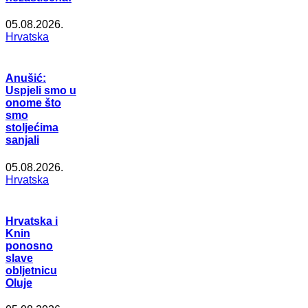
05.08.2026.
Hrvatska
Anušić:
Uspjeli smo u
onome što
smo
stoljećima
sanjali
05.08.2026.
Hrvatska
Hrvatska i
Knin
ponosno
slave
obljetnicu
Oluje