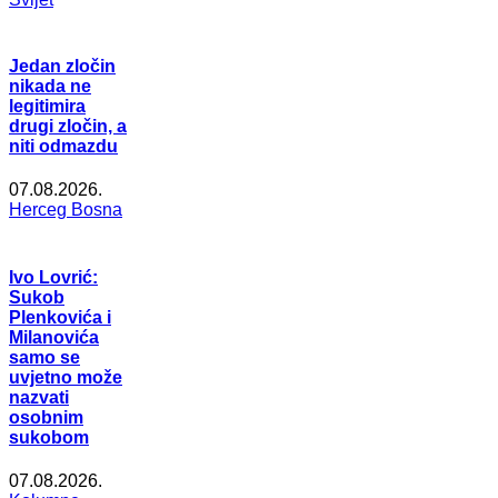
Jedan zločin
nikada ne
legitimira
drugi zločin, a
niti odmazdu
07.08.2026.
Herceg Bosna
Ivo Lovrić:
Sukob
Plenkovića i
Milanovića
samo se
uvjetno može
nazvati
osobnim
sukobom
07.08.2026.