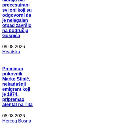
procesuirani
svi oni koji su
odgovorni da
je nelegalan
otpad završio
na području
Gospića
09.08.2026.
Hrvatska
Preminuo
pukovnik
Marko Stipić,
nekadašnji
emigrant koji
je 1974.
pripremao
atentat na Tita
08.08.2026.
Herceg Bosna