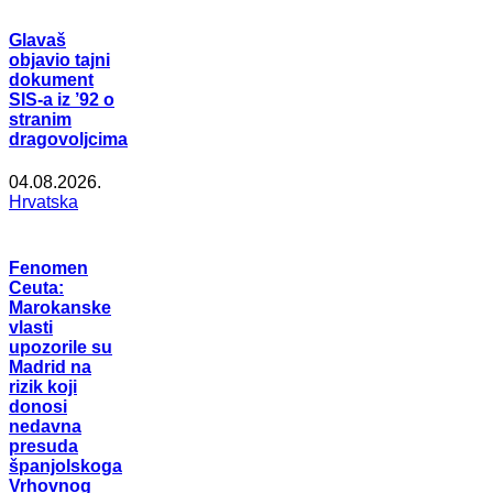
Glavaš
objavio tajni
dokument
SIS-a iz ’92 o
stranim
dragovoljcima
04.08.2026.
Hrvatska
Fenomen
Ceuta:
Marokanske
vlasti
upozorile su
Madrid na
rizik koji
donosi
nedavna
presuda
španjolskoga
Vrhovnog