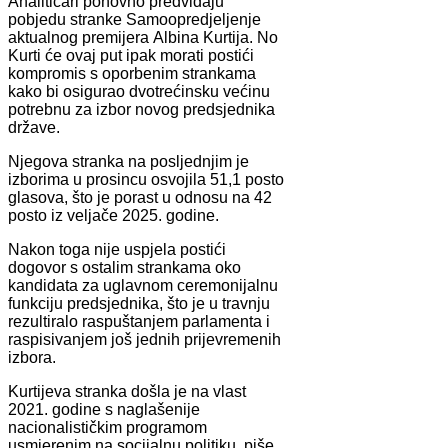
Analitičari ponovno predviđaju
pobjedu stranke Samoopredjeljenje
aktualnog premijera Albina Kurtija. No
Kurti će ovaj put ipak morati postići
kompromis s oporbenim strankama
kako bi osigurao dvotrećinsku većinu
potrebnu za izbor novog predsjednika
države.
Njegova stranka na posljednjim je
izborima u prosincu osvojila 51,1 posto
glasova, što je porast u odnosu na 42
posto iz veljače 2025. godine.
Nakon toga nije uspjela postići
dogovor s ostalim strankama oko
kandidata za uglavnom ceremonijalnu
funkciju predsjednika, što je u travnju
rezultiralo raspuštanjem parlamenta i
raspisivanjem još jednih prijevremenih
izbora.
Kurtijeva stranka došla je na vlast
2021. godine s naglašenije
nacionalističkim programom
usmjerenim na socijalnu politiku, piše