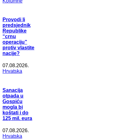
Kolumne
Provodi li
predsjednik
Republike
“crnu
operaciju”
protiv vlastite
nacije?
07.08.2026.
Hrvatska
Sanacija
otpada u
Gospiću
mogla bi
koštati i do
125 mil. eura
07.08.2026.
Hrvatska