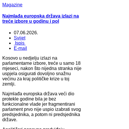
Magazine
Najmlađa europska država izlazi na
treće izbore u godinu i pol
07.06.2026.
Svijet
Ispis
E-mail
Kosovo u nedjelju izlazi na
parlamentarne izbore, treće u samo 18
mjeseci, nakon što nijedna stranka nije
uspjela osigurati dovoljno snažnu
većinu za kraj političke krize u toj
zemlji.
Najmlađa europska država veći dio
protekle godine bila je bez
funkcionalne vlade jer fragmentirani
parlament prvo nije uspio izabrati svog
predsjednika, a potom ni predsjednika
države.