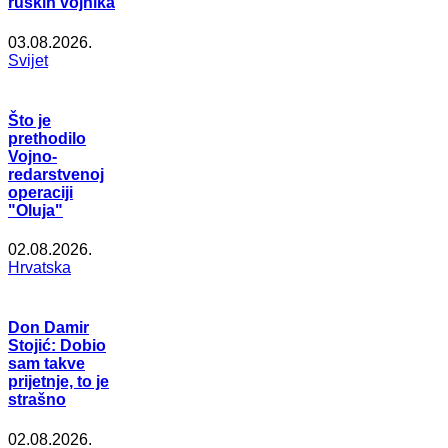
ruskih vojnika
03.08.2026.
Svijet
Što je
prethodilo
Vojno-
redarstvenoj
operaciji
"Oluja"
02.08.2026.
Hrvatska
Don Damir
Stojić: Dobio
sam takve
prijetnje, to je
strašno
02.08.2026.