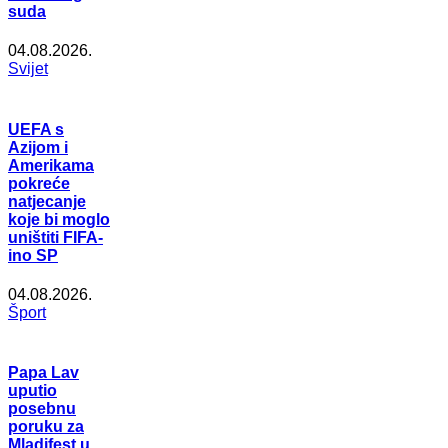
suda
04.08.2026.
Svijet
UEFA s
Azijom i
Amerikama
pokreće
natjecanje
koje bi moglo
uništiti FIFA-
ino SP
04.08.2026.
Šport
Papa Lav
uputio
posebnu
poruku za
Mladifest u