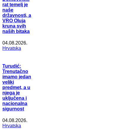
rat temelj je
naše
državnosti, a
VRO Oluja
kruna svih
naših bitaka
04.08.2026.
Hrvatska
Turudić:
Trenutačno
imamo jedan
veliki
predmet, a u
njega je
uključena i
nacionalna
sigurnost
04.08.2026.
Hrvatska