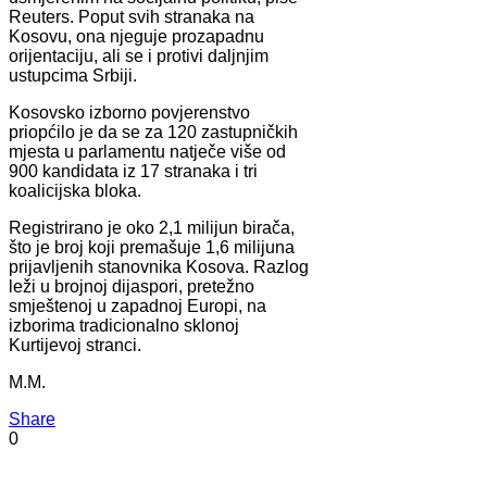
Reuters. Poput svih stranaka na
Kosovu, ona njeguje prozapadnu
orijentaciju, ali se i protivi daljnjim
ustupcima Srbiji.
Kosovsko izborno povjerenstvo
priopćilo je da se za 120 zastupničkih
mjesta u parlamentu natječe više od
900 kandidata iz 17 stranaka i tri
koalicijska bloka.
Registrirano je oko 2,1 milijun birača,
što je broj koji premašuje 1,6 milijuna
prijavljenih stanovnika Kosova. Razlog
leži u brojnoj dijaspori, pretežno
smještenoj u zapadnoj Europi, na
izborima tradicionalno sklonoj
Kurtijevoj stranci.
M.M.
Share
0