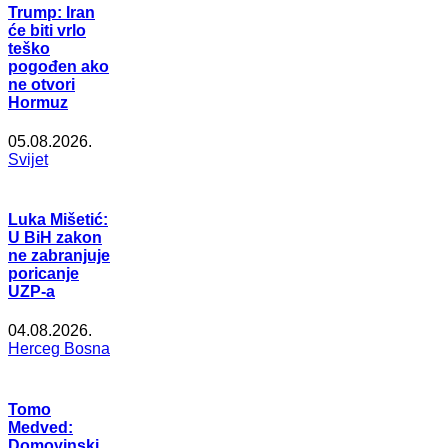
Trump: Iran
će biti vrlo
teško
pogođen ako
ne otvori
Hormuz
05.08.2026.
Svijet
Luka Mišetić:
U BiH zakon
ne zabranjuje
poricanje
UZP-a
04.08.2026.
Herceg Bosna
Tomo
Medved:
Domovinski