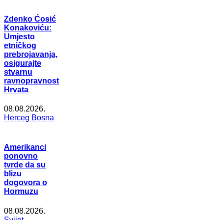
Zdenko Ćosić
Konakoviću:
Umjesto
etničkog
prebrojavanja,
osigurajte
stvarnu
ravnopravnost
Hrvata
08.08.2026.
Herceg Bosna
Amerikanci
ponovno
tvrde da su
blizu
dogovora o
Hormuzu
08.08.2026.
Svijet