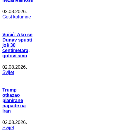
nezahvalnosti
02.08.2026.
Gost kolumne
Vučić: Ako se
Dunav spusti
još 30
centimetara,
gotovi smo
02.08.2026.
Svijet
Trump
otkazao
planirane
napade na
Iran
02.08.2026.
Svijet