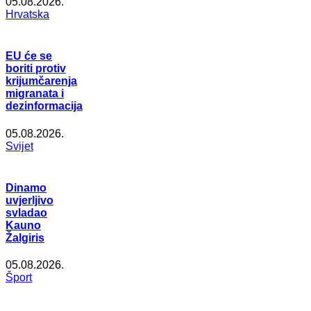
05.08.2026.
Hrvatska
EU će se
boriti protiv
krijumčarenja
migranata i
dezinformacija
05.08.2026.
Svijet
Dinamo
uvjerljivo
svladao
Kauno
Žalgiris
05.08.2026.
Šport