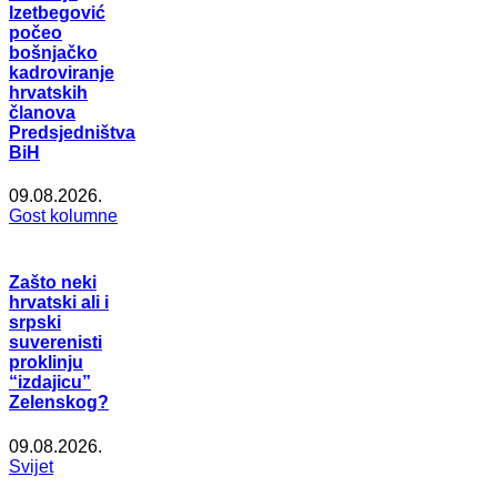
Izetbegović
počeo
bošnjačko
kadroviranje
hrvatskih
članova
Predsjedništva
BiH
09.08.2026.
Gost kolumne
Zašto neki
hrvatski ali i
srpski
suverenisti
proklinju
“izdajicu”
Zelenskog?
09.08.2026.
Svijet