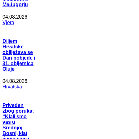
Međugorju
04.08.2026.
Vjera
Diljem
Hrvatske
obilježava se
Dan pobjede i
31. obljetnica
Oluje
04.08.2026.
Hrvatska
Priveden
zbog poruka:
“Klali smo
vas u
Srednjoj
Bosni, klat
ćemo vam i