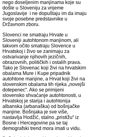
nego doseljenim manjinama koje su
došle u Sloveniju za vrijeme
Jugoslavije i ne dopuštaju im da imaju
svoje posebne predstavnike u
Državnom zboru.
Slovenci ne smatraju Hrvate u
Sloveniji autohtonom manjinom, ali
takvom očito smatraju Slovence u
Hrvatskoj i živo se zanimaju za
ostvarivanje njihovih jezičnih,
obrazovnih, političkih i ostalih prava.
Tako je Slovenac koji živi na hrvatskim
obalama Mure i Kupe pripadnik
autohtone manjine, a Hrvat koji živi na
slovenskim obalama tih rijeka „novejši
dotepenec“. Ako se primijeni
slovensko shvaćanje autohtonosti, u
Hrvatskoj je starija i autohtonija
albanska (arbanaška) od bošnjačke
manjine. Bošnjaka je sve više,
nastavlja Hodžić, stalno „pristižu“ iz
Bosne i Hercegovine pa se taj
demografski trend mora imati u vidu.