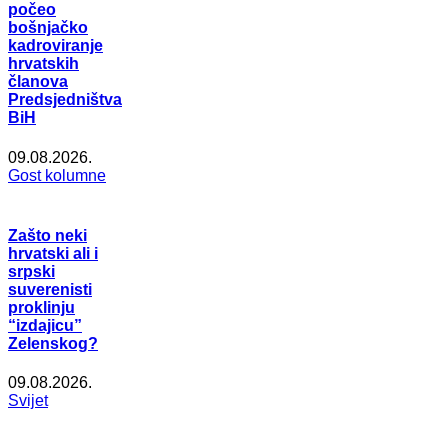
počeo
bošnjačko
kadroviranje
hrvatskih
članova
Predsjedništva
BiH
09.08.2026.
Gost kolumne
Zašto neki
hrvatski ali i
srpski
suverenisti
proklinju
“izdajicu”
Zelenskog?
09.08.2026.
Svijet