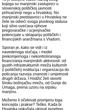
kojega su manjinski zastupnici u
slovenskoj političkoj javnosti
prihvaćeniji nego u hrvatskoj. No
manjinski predstavnici u Hrvatskoj ne
žele se odreći svoga pivotnog statusa
koji silno uvećava njihove
pregovaračke i ucjenjivačke
potencijale u sklapanju političkih i
financijskih aranžmana s Vladom.
Sporan je, kako se vidi i iz
navedenoga slučaja, i model
prekomjernoga i nekontroliranoga
financiranja manjinskih aktivnosti: od
gustih infrastrukturnih mreža kulturnih
(i političkih) institucija i organizacija do
poticanja razvoja znanosti i umjetnosti
drugih država. I Hodžić želi stvoriti
široku bošnjačku mrežu, od Gunje do
Umaga, prema uzoru na srpsku
manjinu.
Možemo li očekivati promjenu toga
koncepta i prakse? Teško. Kada bi
Hrvatska pokušala ukinuti posebno