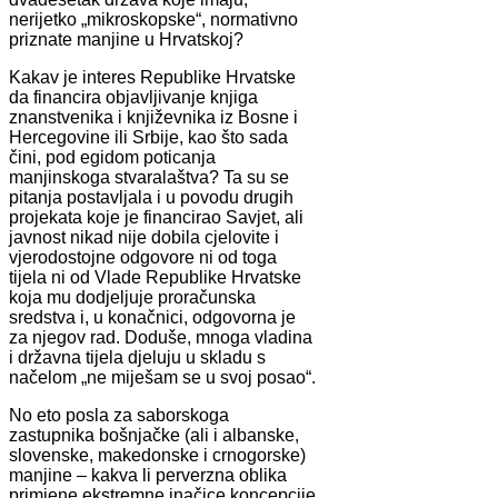
nerijetko „mikroskopske“, normativno
priznate manjine u Hrvatskoj?
Kakav je interes Republike Hrvatske
da financira objavljivanje knjiga
znanstvenika i književnika iz Bosne i
Hercegovine ili Srbije, kao što sada
čini, pod egidom poticanja
manjinskoga stvaralaštva? Ta su se
pitanja postavljala i u povodu drugih
projekata koje je financirao Savjet, ali
javnost nikad nije dobila cjelovite i
vjerodostojne odgovore ni od toga
tijela ni od Vlade Republike Hrvatske
koja mu dodjeljuje proračunska
sredstva i, u konačnici, odgovorna je
za njegov rad. Doduše, mnoga vladina
i državna tijela djeluju u skladu s
načelom „ne miješam se u svoj posao“.
No eto posla za saborskoga
zastupnika bošnjačke (ali i albanske,
slovenske, makedonske i crnogorske)
manjine – kakva li perverzna oblika
primjene ekstremne inačice koncepcije