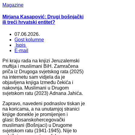
Magazine
Mirjana Kasapović: Drugi bošnjački
ili treći hrvatski entitet?
07.06.2026.
Gost kolumne
Ispis
E-mail
Pri kraju rada na knjizi Jeruzalemski
muftija i muslimani BiH. Zamračena
priča iz Drugoga svjetskog rata (2025)
na internetu sam vidjela da je
objavljena knjiga Između čekića i
nakovnja. Muslimani u Drugom
svjetskom ratu (2023) Adnana Jahića.
Zapravo, navedeni podnaslov tiskan je
na koricama, a na unutarnjoj stranici
knjige donekle je promijenjen i
glasi: Bosanskohercegovački
muslimani (Bošnjaci) u Drugome
svjetskom ratu (1941-1945). Nije to