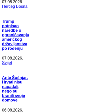
07.08.2026.
Herceg Bosna
Trump
potpisao
naredbe o
ograničavanju
američkog
državljanstva
po rođenju
07.08.2026.
Svijet
Ante Šušnjar:
Hrvati nisu
napadali,
nego su
branili svoje
domove
06.08.2026.