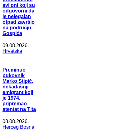
svi oni koji su
odgovorni da
je nelegalan
otpad završio
na području
Gospića
09.08.2026.
Hrvatska
Preminuo
pukovnik
Marko Stipić,
nekadašnji
emigrant koji
je 1974.
pripremao
atentat na Tita
08.08.2026.
Herceg Bosna