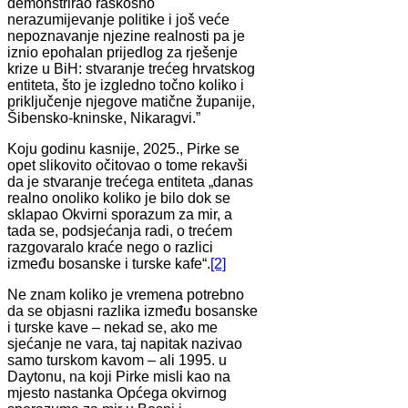
demonstrirao raskošno
nerazumijevanje politike i još veće
nepoznavanje njezine realnosti pa je
iznio epohalan prijedlog za rješenje
krize u BiH: stvaranje trećeg hrvatskog
entiteta, što je izgledno točno koliko i
priključenje njegove matične županije,
Šibensko-kninske, Nikaragvi.”
Koju godinu kasnije, 2025., Pirke se
opet slikovito očitovao o tome rekavši
da je stvaranje trećega entiteta „danas
realno onoliko koliko je bilo dok se
sklapao Okvirni sporazum za mir, a
tada se, podsjećanja radi, o trećem
razgovaralo kraće nego o razlici
između bosanske i turske kafe“.
[2]
Ne znam koliko je vremena potrebno
da se objasni razlika između bosanske
i turske kave – nekad se, ako me
sjećanje ne vara, taj napitak nazivao
samo turskom kavom – ali 1995. u
Daytonu, na koji Pirke misli kao na
mjesto nastanka Općega okvirnog