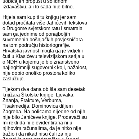
uobičajen propust u solidnom
izdavaštvu, ali to sada nije bitno.
Htjela sam kupiti tu knjigu jer sam
dotad pročitala više Jahićevih tekstova
o Drugome svjetskom ratu i smatrala
sam ga jednime od ponajboljih
suvremenih bošnjačkih povjesničara
na tom području historiografije.
Hrvatska javnost mogla ga je vidjeti i
čuti u Klasićevu televizijskom serijalu
o NDH u kojemu je bio znanstveno
najlegitimniji sugovornik koji, nažalost,
nije dobio onoliko prostora koliko
zaslužuje.
Tijekom dva dana obišla sam desetak
knjižara Školske knjige, Ljevaka,
Znanja, Frakture, Verbuma,
Tisakmedija, Dominovića diljem
Zagreba. Na policama nijedne od njih
nije bilo Jahićeve knjige. Prodavači su
mi rekli da nije evidentirana ni u
njihovim računalima, da je nitko nije
tražio i da nikad nisu čuli za nju.