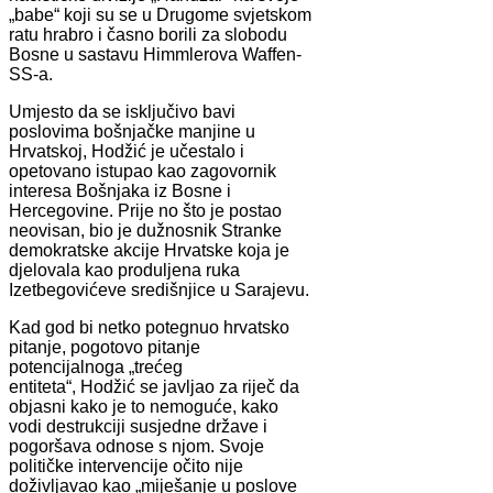
„babe“ koji su se u Drugome svjetskom
ratu hrabro i časno borili za slobodu
Bosne u sastavu Himmlerova Waffen-
SS-a.
Umjesto da se isključivo bavi
poslovima bošnjačke manjine u
Hrvatskoj, Hodžić je učestalo i
opetovano istupao kao zagovornik
interesa Bošnjaka iz Bosne i
Hercegovine. Prije no što je postao
neovisan, bio je dužnosnik Stranke
demokratske akcije Hrvatske koja je
djelovala kao produljena ruka
Izetbegovićeve središnjice u Sarajevu.
Kad god bi netko potegnuo hrvatsko
pitanje, pogotovo pitanje
potencijalnoga „trećeg
entiteta“, Hodžić se javljao za riječ da
objasni kako je to nemoguće, kako
vodi destrukciji susjedne države i
pogoršava odnose s njom. Svoje
političke intervencije očito nije
doživljavao kao „miješanje u poslove