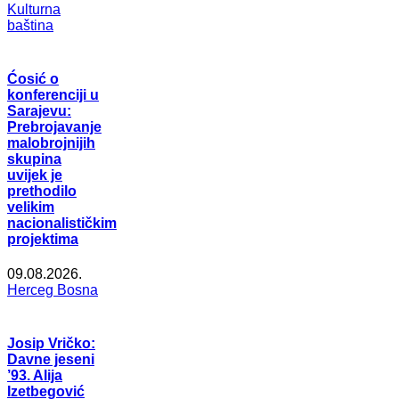
Kulturna
baština
Ćosić o
konferenciji u
Sarajevu:
Prebrojavanje
malobrojnijih
skupina
uvijek je
prethodilo
velikim
nacionalističkim
projektima
09.08.2026.
Herceg Bosna
Josip Vričko:
Davne jeseni
’93. Alija
Izetbegović