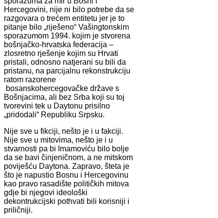
sporazuma za mir u Bosni i
Hercegovini, nije ni bilo potrebe da se
razgovara o trećem entitetu jer je to
pitanje bilo „riješeno“ Vašingtonskim
sporazumom 1994. kojim je stvorena
bošnjačko-hrvatska federacija –
zlosretno rješenje kojim su Hrvati
pristali, odnosno natjerani su bili da
pristanu, na parcijalnu rekonstrukciju
ratom razorene
bosanskohercegovačke države s
Bošnjacima, ali bez Srba koji su toj
tvorevini tek u Daytonu prisilno
„pridodali“ Republiku Srpsku.
Nije sve u fikciji, nešto je i u fakciji.
Nije sve u mitovima, nešto je i u
stvarnosti pa bi Imamoviću bilo bolje
da se bavi činjeničnom, a ne mitskom
poviješću Daytona. Zapravo, šteta je
što je napustio Bosnu i Hercegovinu
kao pravo rasadište političkih mitova
gdje bi njegovi ideološki
dekontrukcijski pothvati bili korisniji i
priličniji.