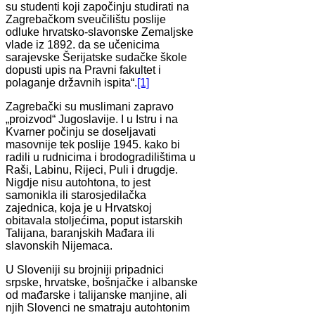
su studenti koji započinju studirati na
Zagrebačkom sveučilištu poslije
odluke hrvatsko-slavonske Zemaljske
vlade iz 1892. da se učenicima
sarajevske Šerijatske sudačke škole
dopusti upis na Pravni fakultet i
polaganje državnih ispita“.
[1]
Zagrebački su muslimani zapravo
„proizvod“ Jugoslavije. I u Istru i na
Kvarner počinju se doseljavati
masovnije tek poslije 1945. kako bi
radili u rudnicima i brodogradilištima u
Raši, Labinu, Rijeci, Puli i drugdje.
Nigdje nisu autohtona, to jest
samonikla ili starosjedilačka
zajednica, koja je u Hrvatskoj
obitavala stoljećima, poput istarskih
Talijana, baranjskih Mađara ili
slavonskih Nijemaca.
U Sloveniji su brojniji pripadnici
srpske, hrvatske, bošnjačke i albanske
od mađarske i talijanske manjine, ali
njih Slovenci ne smatraju autohtonim