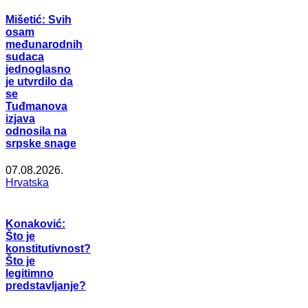
Mišetić: Svih
osam
međunarodnih
sudaca
jednoglasno
je utvrdilo da
se
Tuđmanova
izjava
odnosila na
srpske snage
07.08.2026.
Hrvatska
Konaković:
Što je
konstitutivnost?
Što je
legitimno
predstavljanje?