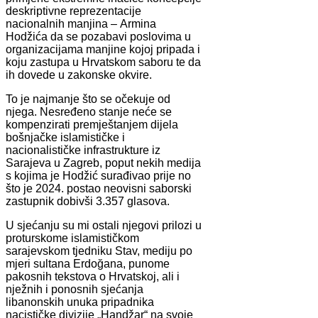
deskriptivne reprezentacije
nacionalnih manjina – Armina
Hodžića da se pozabavi poslovima u
organizacijama manjine kojoj pripada i
koju zastupa u Hrvatskom saboru te da
ih dovede u zakonske okvire.
To je najmanje što se očekuje od
njega. Nesređeno stanje neće se
kompenzirati premještanjem dijela
bošnjačke islamističke i
nacionalističke infrastrukture iz
Sarajeva u Zagreb, poput nekih medija
s kojima je Hodžić surađivao prije no
što je 2024. postao neovisni saborski
zastupnik dobivši 3.357 glasova.
U sjećanju su mi ostali njegovi prilozi u
proturskome islamističkom
sarajevskom tjedniku Stav, mediju po
mjeri sultana Erdoğana, punome
pakosnih tekstova o Hrvatskoj, ali i
nježnih i ponosnih sjećanja
libanonskih unuka pripadnika
nacističke divizije „Handžar“ na svoje