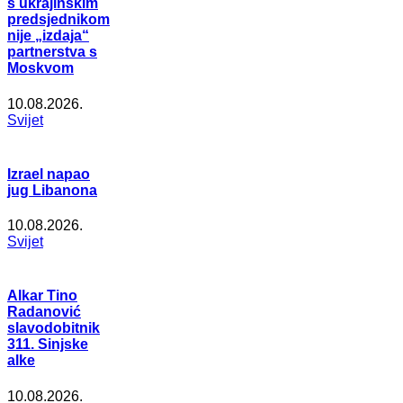
s ukrajinskim
predsjednikom
nije „izdaja“
partnerstva s
Moskvom
10.08.2026.
Svijet
Izrael napao
jug Libanona
10.08.2026.
Svijet
Alkar Tino
Radanović
slavodobitnik
311. Sinjske
alke
10.08.2026.