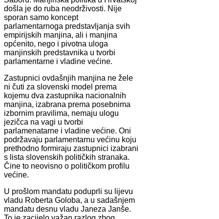
došla je do ruba neodrživosti. Nije
sporan samo koncept
parlamentarnoga predstavljanja svih
empirijskih manjina, ali i manjina
općenito, nego i pivotna uloga
manjinskih predstavnika u tvorbi
parlamentarne i vladine većine.
Zastupnici ovdašnjih manjina ne žele
ni čuti za slovenski model prema
kojemu dva zastupnika nacionalnih
manjina, izabrana prema posebnima
izbornim pravilima, nemaju ulogu
jezičca na vagi u tvorbi
parlamenatarne i vladine većine. Oni
podržavaju parlamentarnu većinu koju
prethodno formiraju zastupnici izabrani
s lista slovenskih političkih stranaka.
Čine to neovisno o političkom profilu
većine.
U prošlom mandatu poduprli su lijevu
vladu Roberta Goloba, a u sadašnjem
mandatu desnu vladu Janeza Janše.
To je zacijelo važan razlog zbog