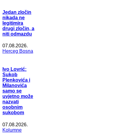
Jedan zločin
nikada ne
legitimira
drugi zločin, a
niti odmazdu
07.08.2026.
Herceg Bosna
Ivo Lovrić:
Sukob
Plenkovića i
Milanovića
samo se
uvjetno može
nazvati
osobnim
sukobom
07.08.2026.
Kolumne