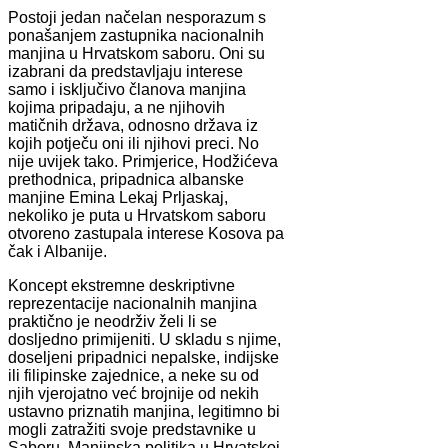
Postoji jedan načelan nesporazum s
ponašanjem zastupnika nacionalnih
manjina u Hrvatskom saboru. Oni su
izabrani da predstavljaju interese
samo i isključivo članova manjina
kojima pripadaju, a ne njihovih
matičnih država, odnosno država iz
kojih potječu oni ili njihovi preci. No
nije uvijek tako. Primjerice, Hodžićeva
prethodnica, pripadnica albanske
manjine Emina Lekaj Prljaskaj,
nekoliko je puta u Hrvatskom saboru
otvoreno zastupala interese Kosova pa
čak i Albanije.
Koncept ekstremne deskriptivne
reprezentacije nacionalnih manjina
praktično je neodrživ želi li se
dosljedno primijeniti. U skladu s njime,
doseljeni pripadnici nepalske, indijske
ili filipinske zajednice, a neke su od
njih vjerojatno već brojnije od nekih
ustavno priznatih manjina, legitimno bi
mogli zatražiti svoje predstavnike u
Saboru. Manjinska politika u Hrvatskoj