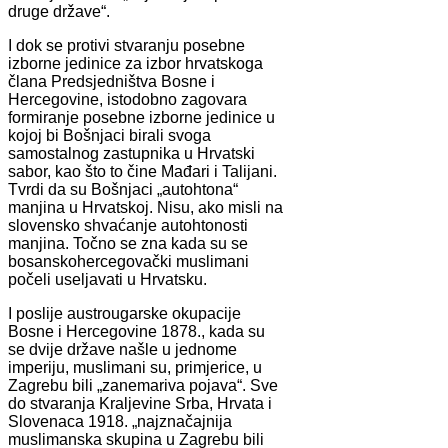
druge države“.
I dok se protivi stvaranju posebne
izborne jedinice za izbor hrvatskoga
člana Predsjedništva Bosne i
Hercegovine, istodobno zagovara
formiranje posebne izborne jedinice u
kojoj bi Bošnjaci birali svoga
samostalnog zastupnika u Hrvatski
sabor, kao što to čine Mađari i Talijani.
Tvrdi da su Bošnjaci „autohtona“
manjina u Hrvatskoj. Nisu, ako misli na
slovensko shvaćanje autohtonosti
manjina. Točno se zna kada su se
bosanskohercegovački muslimani
počeli useljavati u Hrvatsku.
I poslije austrougarske okupacije
Bosne i Hercegovine 1878., kada su
se dvije države našle u jednome
imperiju, muslimani su, primjerice, u
Zagrebu bili „zanemariva pojava“. Sve
do stvaranja Kraljevine Srba, Hrvata i
Slovenaca 1918. „najznačajnija
muslimanska skupina u Zagrebu bili