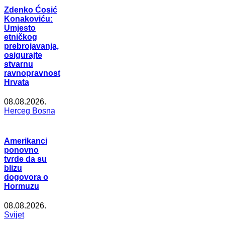
Zdenko Ćosić
Konakoviću:
Umjesto
etničkog
prebrojavanja,
osigurajte
stvarnu
ravnopravnost
Hrvata
08.08.2026.
Herceg Bosna
Amerikanci
ponovno
tvrde da su
blizu
dogovora o
Hormuzu
08.08.2026.
Svijet