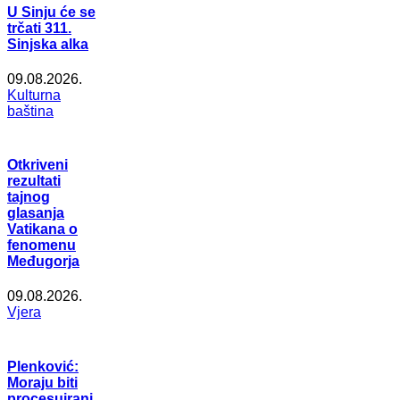
U Sinju će se
trčati 311.
Sinjska alka
09.08.2026.
Kulturna
baština
Otkriveni
rezultati
tajnog
glasanja
Vatikana o
fenomenu
Međugorja
09.08.2026.
Vjera
Plenković:
Moraju biti
procesuirani