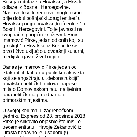
Bošnjaci dolaze u Hrvatsku, a Hrvati
odlaze iz Bosne i Hercegovine.
Nastave li se ti trendovi, mogli bismo
prije dobiti bošnjački „drugi entitet“ u
Hrvatskoj nego hrvatski „treći entitet“ u
Bosni i Hercegovini. To je javnosti na
svoj način priopćio književnik Emir
Imamović Pirke, jedan od onih koji su
„pristigli“ u Hrvatsku iz Bosne te se
brzo i živo uključio u ovdašnji kulturni,
medijski i javni život uopće.
Danas je Imamović Pirke jedan od
istaknutijih kulturno-političkih aktivista
koji se angažiraju u „dekonstrukciji“
hrvatskih političkih mitova, napose
mita o Domovinskom ratu, na ljetnim
parapolitičkima priredbama u
primorskim mjestima.
U svojoj kolumni u zagrebačkom
tjedniku Express od 28. prosinca 2018.
Pirke je slikovito objasnio što misli o
trećem entitetu: “Hrvoje Zekanović iz
Hrasta nedavno je u saboru (!)