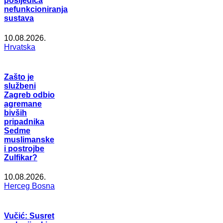
posljedica
nefunkcioniranja
sustava
10.08.2026.
Hrvatska
Zašto je
službeni
Zagreb odbio
agremane
bivših
pripadnika
Sedme
muslimanske
i postrojbe
Zulfikar?
10.08.2026.
Herceg Bosna
Vučić: Susret