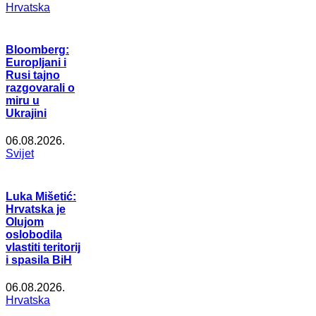
Hrvatska
Bloomberg:
Europljani i
Rusi tajno
razgovarali o
miru u
Ukrajini
06.08.2026.
Svijet
Luka Mišetić:
Hrvatska je
Olujom
oslobodila
vlastiti teritorij
i spasila BiH
06.08.2026.
Hrvatska