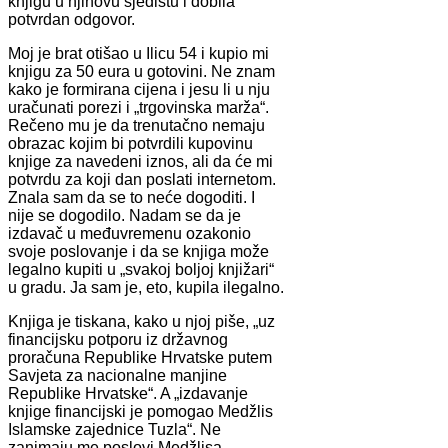
knjigu u njihovu sjedištu i dobila
potvrdan odgovor.
Moj je brat otišao u Ilicu 54 i kupio mi
knjigu za 50 eura u gotovini. Ne znam
kako je formirana cijena i jesu li u nju
uračunati porezi i „trgovinska marža“.
Rečeno mu je da trenutačno nemaju
obrazac kojim bi potvrdili kupovinu
knjige za navedeni iznos, ali da će mi
potvrdu za koji dan poslati internetom.
Znala sam da se to neće dogoditi. I
nije se dogodilo. Nadam se da je
izdavač u međuvremenu ozakonio
svoje poslovanje i da se knjiga može
legalno kupiti u „svakoj boljoj knjižari“
u gradu. Ja sam je, eto, kupila ilegalno.
Knjiga je tiskana, kako u njoj piše, „uz
financijsku potporu iz državnog
proračuna Republike Hrvatske putem
Savjeta za nacionalne manjine
Republike Hrvatske“. A „izdavanje
knjige financijski je pomogao Medžlis
Islamske zajednice Tuzla“. Ne
zanimaju me poslovi Medžlisa