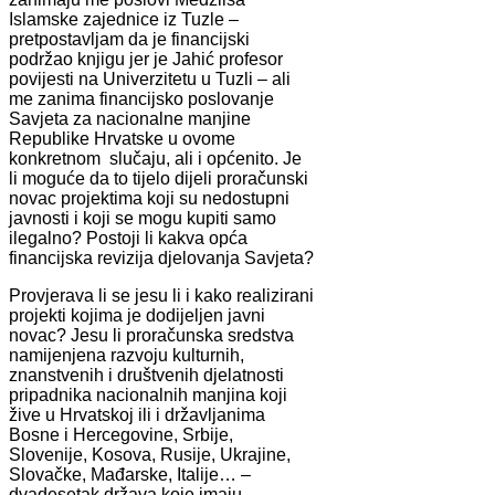
Islamske zajednice iz Tuzle –
pretpostavljam da je financijski
podržao knjigu jer je Jahić profesor
povijesti na Univerzitetu u Tuzli – ali
me zanima financijsko poslovanje
Savjeta za nacionalne manjine
Republike Hrvatske u ovome
konkretnom slučaju, ali i općenito. Je
li moguće da to tijelo dijeli proračunski
novac projektima koji su nedostupni
javnosti i koji se mogu kupiti samo
ilegalno? Postoji li kakva opća
financijska revizija djelovanja Savjeta?
Provjerava li se jesu li i kako realizirani
projekti kojima je dodijeljen javni
novac? Jesu li proračunska sredstva
namijenjena razvoju kulturnih,
znanstvenih i društvenih djelatnosti
pripadnika nacionalnih manjina koji
žive u Hrvatskoj ili i državljanima
Bosne i Hercegovine, Srbije,
Slovenije, Kosova, Rusije, Ukrajine,
Slovačke, Mađarske, Italije… –
dvadesetak država koje imaju,