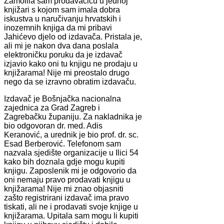
Zamolila sam prodavačicu u jednoj
knjižari s kojom sam imala dobra
iskustva u naručivanju hrvatskih i
inozemnih knjiga da mi pribavi
Jahićevo djelo od izdavača. Pristala je,
ali mi je nakon dva dana poslala
elektroničku poruku da je izdavač
izjavio kako oni tu knjigu ne prodaju u
knjižarama! Nije mi preostalo drugo
nego da se izravno obratim izdavaču.
Izdavač je Bošnjačka nacionalna
zajednica za Grad Zagreb i
Zagrebačku županiju. Za nakladnika je
bio odgovoran dr. med. Adis
Keranović, a urednik je bio prof. dr. sc.
Esad Berberović. Telefonom sam
nazvala sjedište organizacije u Ilici 54
kako bih doznala gdje mogu kupiti
knjigu. Zaposlenik mi je odgovorio da
oni nemaju pravo prodavati knjigu u
knjižarama! Nije mi znao objasniti
zašto registrirani izdavač ima pravo
tiskati, ali ne i prodavati svoje knjige u
knjižarama. Upitala sam mogu li kupiti