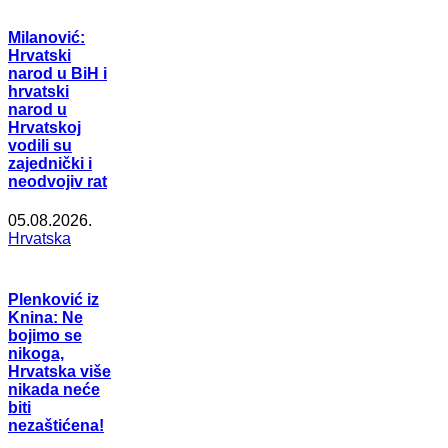
Milanović:
Hrvatski
narod u BiH i
hrvatski
narod u
Hrvatskoj
vodili su
zajednički i
neodvojiv rat
05.08.2026.
Hrvatska
Plenković iz
Knina: Ne
bojimo se
nikoga,
Hrvatska više
nikada neće
biti
nezaštićena!