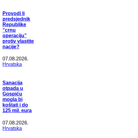
Provodi li
predsjednik
Republike
“crnu
operaciju”
protiv vlastite
nacije?
07.08.2026.
Hrvatska
Sanacija
otpada u
Gospiću
mogla bi
koštati i do
125 mil. eura
07.08.2026.
Hrvatska