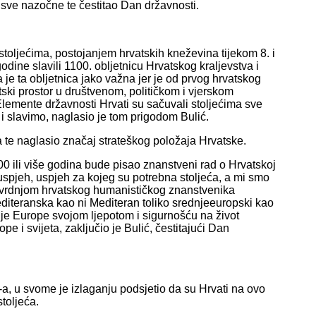
 sve nazočne te čestitao Dan državnosti.
oljećima, postojanjem hrvatskih kneževina tijekom 8. i
odine slavili 1100. obljetnicu Hrvatskog kraljevstva i
je ta obljetnica jako važna jer je od prvog hrvatskog
ski prostor u društvenom, političkom i vjerskom
lemente državnosti Hrvati su sačuvali stoljećima sve
 i slavimo, naglasio je tom prigodom Bulić.
a te naglasio značaj strateškog položaja Hrvatske.
00 ili više godina bude pisao znanstveni rad o Hrvatskoj
uspjeh, uspjeh za kojeg su potrebna stoljeća, a mi smo
s tvrdnjom hrvatskog humanističkog znanstvenika
diteranska kao ni Mediteran toliko srednjeeuropski kao
je Europe svojom ljepotom i sigurnošću na život
pe i svijeta, zaključio je Bulić, čestitajući Dan
a, u svome je izlaganju podsjetio da su Hrvati na ovo
toljeća.