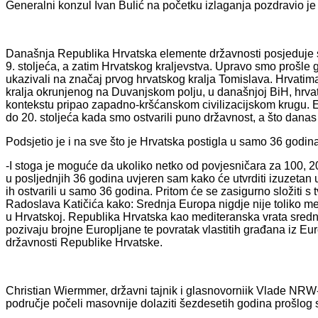
Generalni konzul Ivan Bulić na početku izlaganja pozdravio je
Današnja Republika Hrvatska elemente državnosti posjeduje st
9. stoljeća, a zatim Hrvatskog kraljevstva. Upravo smo prošle g
ukazivali na značaj prvog hrvatskog kralja Tomislava. Hrvatima 
kralja okrunjenog na Duvanjskom polju, u današnjoj BiH, hrvat
kontekstu pripao zapadno-kršćanskom civilizacijskom krugu. E
do 20. stoljeća kada smo ostvarili puno državnost, a što danas
Podsjetio je i na sve što je Hrvatska postigla u samo 36 godin
-I stoga je moguće da ukoliko netko od povjesničara za 100, 2
u posljednjih 36 godina uvjeren sam kako će utvrditi izuzetan 
ih ostvarili u samo 36 godina. Pritom će se zasigurno složiti 
Radoslava Katičića kako: Srednja Europa nigdje nije toliko me
u Hrvatskoj. Republika Hrvatska kao mediteranska vrata sredn
pozivaju brojne Europljane te povratak vlastitih građana iz Euro
državnosti Republike Hrvatske.
Christian Wiermmer, državni tajnik i glasnovorniik Vlade NRW-
područje počeli masovnije dolaziti šezdesetih godina prošlog s