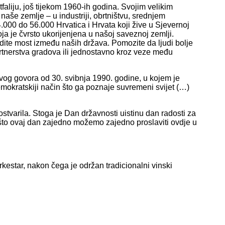
liju, još tijekom 1960-ih godina. Svojim velikim
aše zemlje – u industriji, obrtništvu, srednjem
.000 do 56.000 Hrvatica i Hrvata koji žive u Sjevernoj
koja je čvrsto ukorijenjena u našoj saveznoj zemlji.
dite most između naših država. Pomozite da ljudi bolje
tnerstva gradova ili jednostavno kroz veze među
vog govora od 30. svibnja 1990. godine, u kojem je
okratskiji način što ga poznaje suvremeni svijet (…)
tvarila. Stoga je Dan državnosti uistinu dan radosti za
što ovaj dan zajedno možemo zajedno proslaviti ovdje u
estar, nakon čega je održan tradicionalni vinski