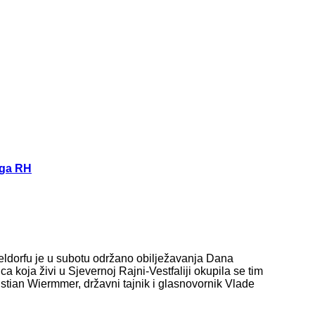
aga RH
eldorfu je u subotu održano obilježavanja Dana
 koja živi u Sjevernoj Rajni-Vestfaliji okupila se tim
istian Wiermmer, državni tajnik i glasnovornik Vlade