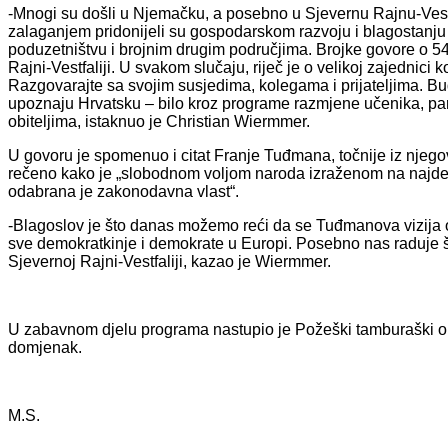
-Mnogi su došli u Njemačku, a posebno u Sjevernu Rajnu-Vestfa
zalaganjem pridonijeli su gospodarskom razvoju i blagostanju n
poduzetništvu i brojnim drugim područjima. Brojke govore o 54
Rajni-Vestfaliji. U svakom slučaju, riječ je o velikoj zajednici 
Razgovarajte sa svojim susjedima, kolegama i prijateljima. Bu
upoznaju Hrvatsku – bilo kroz programe razmjene učenika, par
obiteljima, istaknuo je Christian Wiermmer.
U govoru je spomenuo i citat Franje Tuđmana, točnije iz njego
rečeno kako je „slobodnom voljom naroda izraženom na najdem
odabrana je zakonodavna vlast“.
-Blagoslov je što danas možemo reći da se Tuđmanova vizija os
sve demokratkinje i demokrate u Europi. Posebno nas raduje 
Sjevernoj Rajni-Vestfaliji, kazao je Wiermmer.
U zabavnom djelu programa nastupio je Požeški tamburaški ork
domjenak.
M.S.