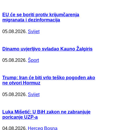
EU će se boriti protiv krijumčarenja
migranata i dezinformacija
05.08.2026.
Svijet
Dinamo uvjerljivo svladao Kauno Žalgiris
05.08.2026.
Šport
Trump: Iran će biti vrlo teško pogođen ako
ne otvori Hormuz
05.08.2026.
Svijet
Luka Mišetić: U BiH zakon ne zabranjuje
poricanje UZP-a
04.08.2026.
Herceg Bosna