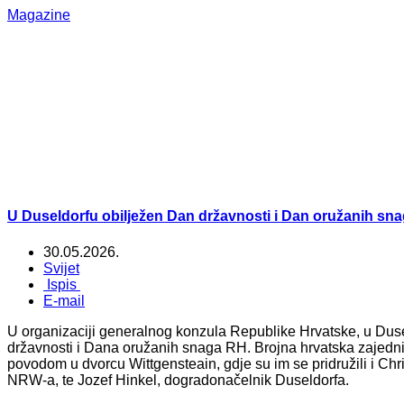
Magazine
U Duseldorfu obilježen Dan državnosti i Dan oružanih sn
30.05.2026.
Svijet
Ispis
E-mail
U organizaciji generalnog konzula Republike Hrvatske, u Dus
državnosti i Dana oružanih snaga RH. Brojna hrvatska zajednica
povodom u dvorcu Wittgensteain, gdje su im se pridružili i Chr
NRW-a, te Jozef Hinkel, dogradonačelnik Duseldorfa.