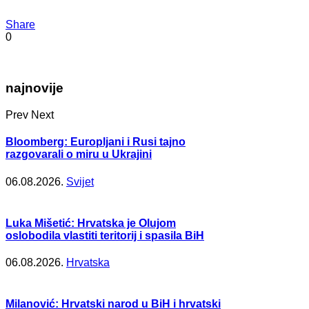
Share
0
najnovije
Prev
Next
Bloomberg: Europljani i Rusi tajno
razgovarali o miru u Ukrajini
06.08.2026.
Svijet
Luka Mišetić: Hrvatska je Olujom
oslobodila vlastiti teritorij i spasila BiH
06.08.2026.
Hrvatska
Milanović: Hrvatski narod u BiH i hrvatski