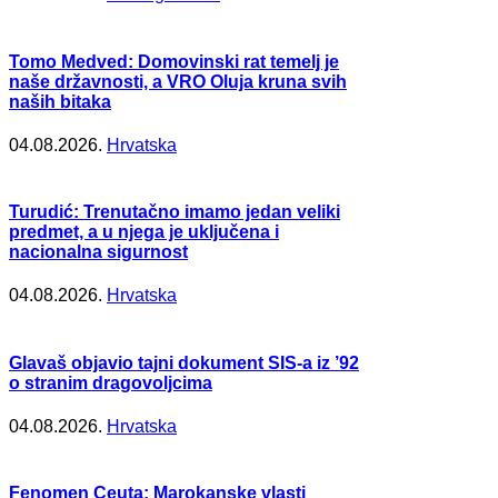
Tomo Medved: Domovinski rat temelj je
naše državnosti, a VRO Oluja kruna svih
naših bitaka
04.08.2026.
Hrvatska
Turudić: Trenutačno imamo jedan veliki
predmet, a u njega je uključena i
nacionalna sigurnost
04.08.2026.
Hrvatska
Glavaš objavio tajni dokument SIS-a iz ’92
o stranim dragovoljcima
04.08.2026.
Hrvatska
Fenomen Ceuta: Marokanske vlasti