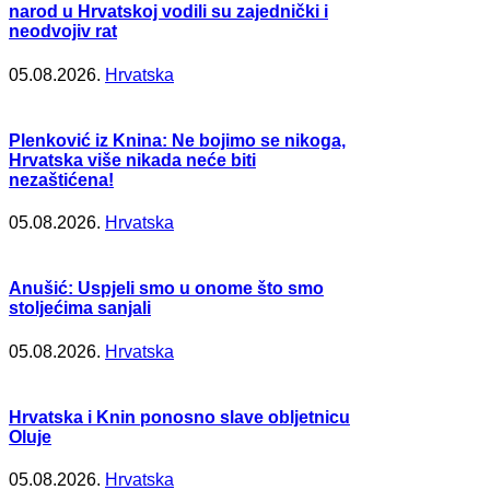
narod u Hrvatskoj vodili su zajednički i
neodvojiv rat
05.08.2026.
Hrvatska
Plenković iz Knina: Ne bojimo se nikoga,
Hrvatska više nikada neće biti
nezaštićena!
05.08.2026.
Hrvatska
Anušić: Uspjeli smo u onome što smo
stoljećima sanjali
05.08.2026.
Hrvatska
Hrvatska i Knin ponosno slave obljetnicu
Oluje
05.08.2026.
Hrvatska