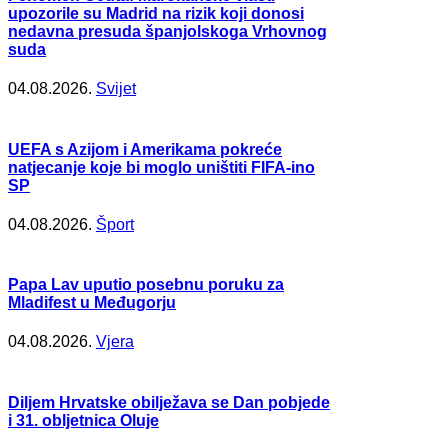
upozorile su Madrid na rizik koji donosi
nedavna presuda španjolskoga Vrhovnog
suda
04.08.2026.
Svijet
UEFA s Azijom i Amerikama pokreće
natjecanje koje bi moglo uništiti FIFA-ino
SP
04.08.2026.
Šport
Papa Lav uputio posebnu poruku za
Mladifest u Međugorju
04.08.2026.
Vjera
Diljem Hrvatske obilježava se Dan pobjede
i 31. obljetnica Oluje