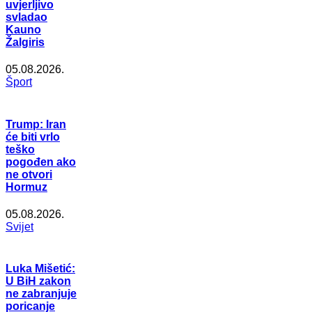
uvjerljivo
svladao
Kauno
Žalgiris
05.08.2026.
Šport
Trump: Iran
će biti vrlo
teško
pogođen ako
ne otvori
Hormuz
05.08.2026.
Svijet
Luka Mišetić:
U BiH zakon
ne zabranjuje
poricanje