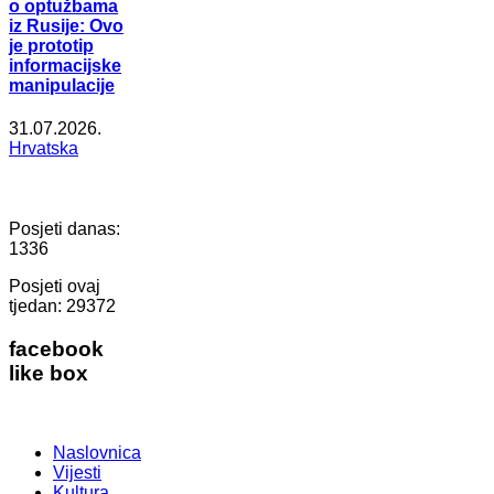
o optužbama
iz Rusije: Ovo
je prototip
informacijske
manipulacije
31.07.2026.
Hrvatska
Posjeti danas:
1336
Posjeti ovaj
tjedan:
29372
facebook
like box
Naslovnica
Vijesti
Kultura