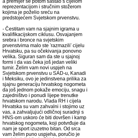
a premijer se potom sastao s cijelom
reprezentacijom i stručnim stožerom
kojima je poželio sreću na
predstojećem Svjetskom prvenstvu.
- Čestitam vam na sjajnim igrama u
kvalifikacijskom ciklusu. Osvajanjem
srebra i bronce na svjetskim
prvenstvima malo ste 'razmazili' cijelu
Hrvatsku, pa su očekivanja ponovno
velika. Siguran sam da ste u sjajnoj
formi i da vas čeka još jedan veliki
turnir. Želim vam novi uspjeh na
Svjetskom prvenstvu u SAD-u, Kanadi
i Meksiku, ovo je jedinstvena prilika za
sjajnu generaciju hrvatskog nogometa
da još jednom pokaže emociju, snagu i
zajedništvo i ponudi lijepe trenutke
hrvatskom narodu. Vlada RH i cijela
Hrvatska su vam zahvalni i stojimo uz
vas, a zahvaljujući odličnoj suradnji s
HNS-om uskoro će biti dovršen i kamp
hrvatskog nogometa, koji potvrđuje da
nam je sport izuzetno bitan. Od srca
vam želim puno uspjeha, poručio je