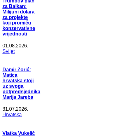
Trumpov plan
za Balkan:
Milijuni dolara
za projekte
koji promiču
konzervativne
vrijednosti
01.08.2026.
Svijet
Damir Zorić:
Matica
hrvatska stoji
uz svoga
potpredsjednika
Marija Jareba
31.07.2026.
Hrvatska
Vlatka Vukelić