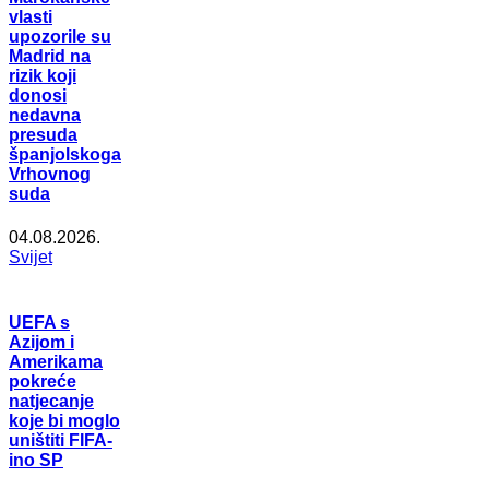
vlasti
upozorile su
Madrid na
rizik koji
donosi
nedavna
presuda
španjolskoga
Vrhovnog
suda
04.08.2026.
Svijet
UEFA s
Azijom i
Amerikama
pokreće
natjecanje
koje bi moglo
uništiti FIFA-
ino SP