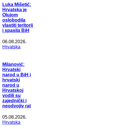
Luka Mišetić:
Hrvatska je
Olujom
oslobodila
vlastiti teritorij
i spasila BiH
06.08.2026.
Hrvatska
Milanović:
Hrvatski
narod u BiH i
hrvatski
narod u
Hrvatskoj
vodili su
zajednički i
neodvojiv rat
05.08.2026.
Hrvatska