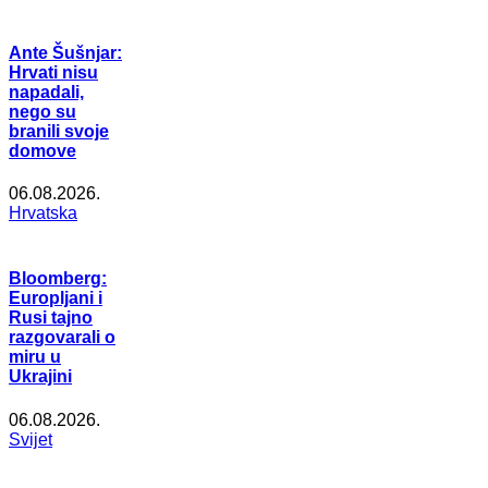
Ante Šušnjar:
Hrvati nisu
napadali,
nego su
branili svoje
domove
06.08.2026.
Hrvatska
Bloomberg:
Europljani i
Rusi tajno
razgovarali o
miru u
Ukrajini
06.08.2026.
Svijet