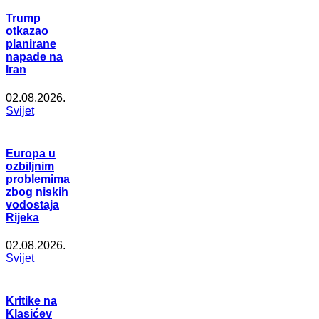
Trump
otkazao
planirane
napade na
Iran
02.08.2026.
Svijet
Europa u
ozbiljnim
problemima
zbog niskih
vodostaja
Rijeka
02.08.2026.
Svijet
Kritike na
Klasićev