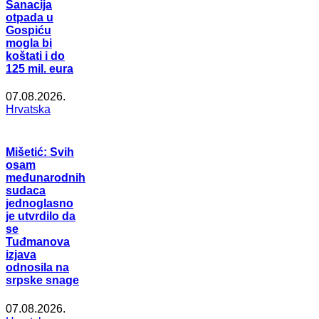
Sanacija
otpada u
Gospiću
mogla bi
koštati i do
125 mil. eura
07.08.2026.
Hrvatska
Mišetić: Svih
osam
međunarodnih
sudaca
jednoglasno
je utvrdilo da
se
Tuđmanova
izjava
odnosila na
srpske snage
07.08.2026.