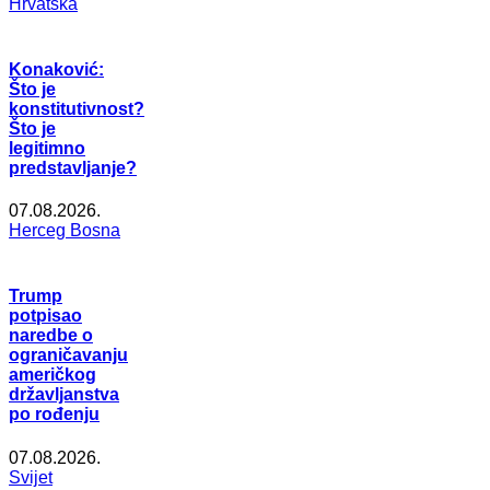
Hrvatska
Konaković:
Što je
konstitutivnost?
Što je
legitimno
predstavljanje?
07.08.2026.
Herceg Bosna
Trump
potpisao
naredbe o
ograničavanju
američkog
državljanstva
po rođenju
07.08.2026.
Svijet