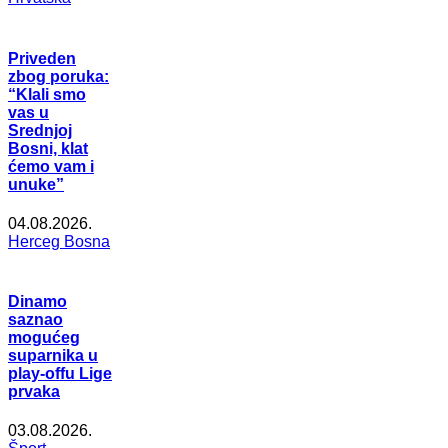
Priveden
zbog poruka:
“Klali smo
vas u
Srednjoj
Bosni, klat
ćemo vam i
unuke”
04.08.2026.
Herceg Bosna
Dinamo
saznao
mogućeg
suparnika u
play-offu Lige
prvaka
03.08.2026.