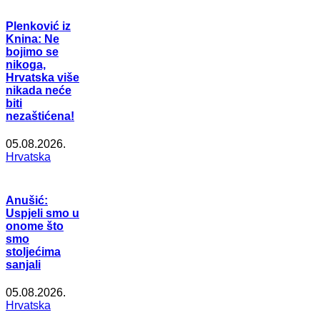
Plenković iz
Knina: Ne
bojimo se
nikoga,
Hrvatska više
nikada neće
biti
nezaštićena!
05.08.2026.
Hrvatska
Anušić:
Uspjeli smo u
onome što
smo
stoljećima
sanjali
05.08.2026.
Hrvatska