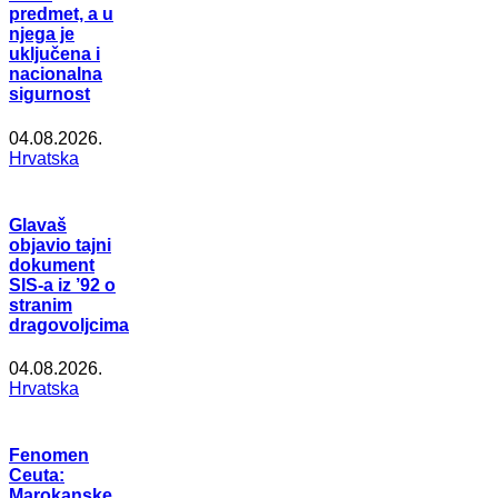
predmet, a u
njega je
uključena i
nacionalna
sigurnost
04.08.2026.
Hrvatska
Glavaš
objavio tajni
dokument
SIS-a iz ’92 o
stranim
dragovoljcima
04.08.2026.
Hrvatska
Fenomen
Ceuta:
Marokanske