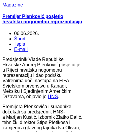
Magazine
Premijer Plenković posjetio
hrvatsku nogometnu reprezentaciju
06.06.2026.
Šport
Ispis
E-mail
Predsjednik Vlade Republike
Hrvatske Andrej Plenković posjetio je
u Rijeci hrvatsku nogometnu
reprezentaciju i dao podršku
Vatrenima uoči nastupa na FIFA
Svjetskom prvenstvu u Kanadi,
Meksiku i Sjedinjenim Američkim
Državama, objavio je
HNS
.
Premijera Plenkovića i suradnike
dočekali su predsjednik HNS-
a Marijan Kustić, izbornik Zlatko Dalić,
tehnički direktor Stipe Pletikosa i
zamjenica glavnog tajnika Iva Olivari,