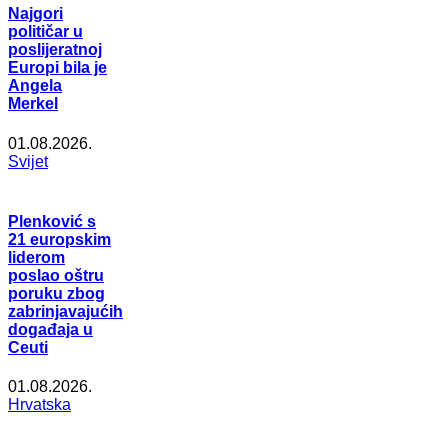
Najgori
političar u
poslijeratnoj
Europi bila je
Angela
Merkel
01.08.2026.
Svijet
Plenković s
21 europskim
liderom
poslao oštru
poruku zbog
zabrinjavajućih
događaja u
Ceuti
01.08.2026.
Hrvatska