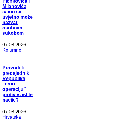
Plenkovića i
Milanovića
samo se
uvjetno može
nazvati
osobnim
sukobom
07.08.2026.
Kolumne
Provodi li
predsjednik
Republike
“crnu
operaciju”
protiv vlastite
nacije?
07.08.2026.
Hrvatska