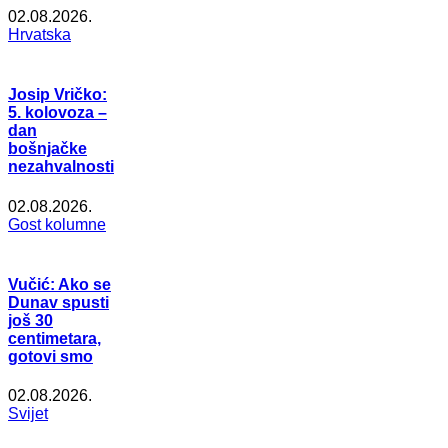
02.08.2026.
Hrvatska
Josip Vričko:
5. kolovoza –
dan
bošnjačke
nezahvalnosti
02.08.2026.
Gost kolumne
Vučić: Ako se
Dunav spusti
još 30
centimetara,
gotovi smo
02.08.2026.
Svijet