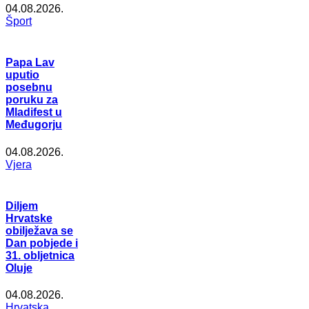
04.08.2026.
Šport
Papa Lav
uputio
posebnu
poruku za
Mladifest u
Međugorju
04.08.2026.
Vjera
Diljem
Hrvatske
obilježava se
Dan pobjede i
31. obljetnica
Oluje
04.08.2026.
Hrvatska