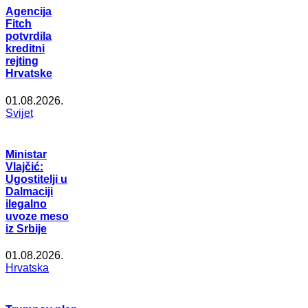
Agencija
Fitch
potvrdila
kreditni
rejting
Hrvatske
01.08.2026.
Svijet
Ministar
Vlajčić:
Ugostitelji u
Dalmaciji
ilegalno
uvoze meso
iz Srbije
01.08.2026.
Hrvatska