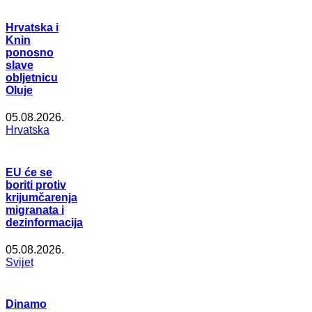
Hrvatska i
Knin
ponosno
slave
obljetnicu
Oluje
05.08.2026.
Hrvatska
EU će se
boriti protiv
krijumčarenja
migranata i
dezinformacija
05.08.2026.
Svijet
Dinamo