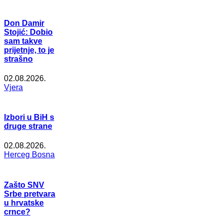
Don Damir
Stojić: Dobio
sam takve
prijetnje, to je
strašno
02.08.2026.
Vjera
Izbori u BiH s
druge strane
02.08.2026.
Herceg Bosna
Zašto SNV
Srbe pretvara
u hrvatske
crnce?