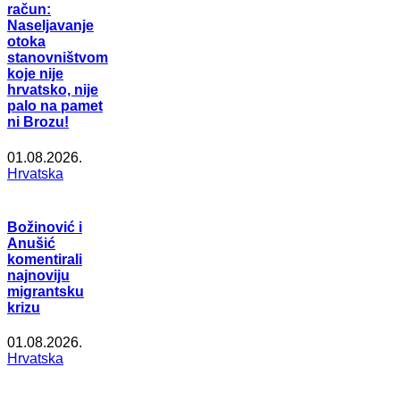
račun:
Naseljavanje
otoka
stanovništvom
koje nije
hrvatsko, nije
palo na pamet
ni Brozu!
01.08.2026.
Hrvatska
Božinović i
Anušić
komentirali
najnoviju
migrantsku
krizu
01.08.2026.
Hrvatska