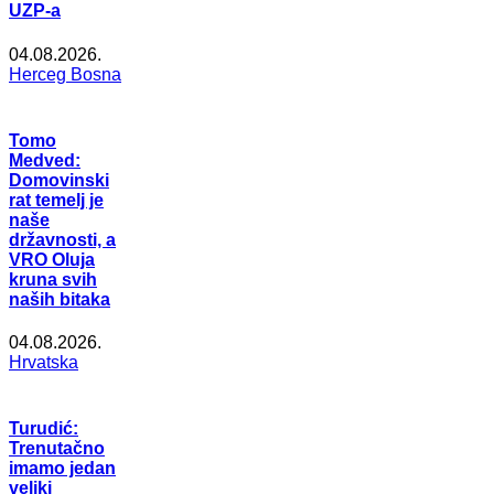
UZP-a
04.08.2026.
Herceg Bosna
Tomo
Medved:
Domovinski
rat temelj je
naše
državnosti, a
VRO Oluja
kruna svih
naših bitaka
04.08.2026.
Hrvatska
Turudić:
Trenutačno
imamo jedan
veliki