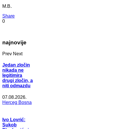
.
M.B
Share
0
najnovije
Prev
Next
Jedan zločin
nikada ne
legitimira
drugi zločin, a
niti odmazdu
07.08.2026.
Herceg Bosna
Ivo Lovrić:
Sukob