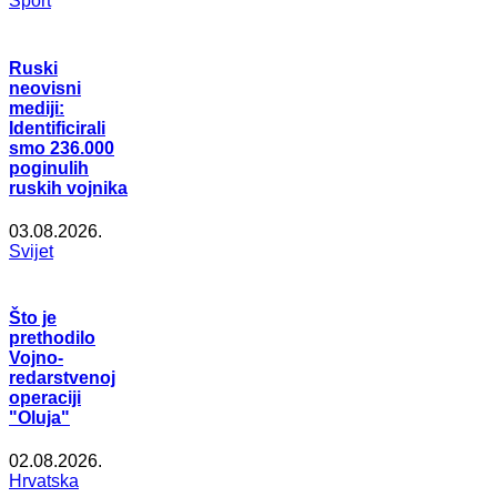
Šport
Ruski
neovisni
mediji:
Identificirali
smo 236.000
poginulih
ruskih vojnika
03.08.2026.
Svijet
Što je
prethodilo
Vojno-
redarstvenoj
operaciji
"Oluja"
02.08.2026.
Hrvatska