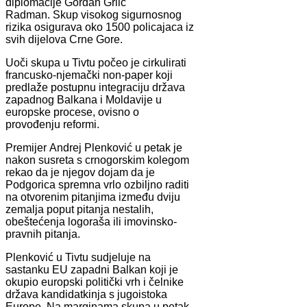
diplomacije Gordan Grlić
Radman. Skup visokog sigurnosnog
rizika osigurava oko 1500 policajaca iz
svih dijelova Crne Gore.
Uoči skupa u Tivtu počeo je cirkulirati
francusko-njemački non-paper koji
predlaže postupnu integraciju država
zapadnog Balkana i Moldavije u
europske procese, ovisno o
provođenju reformi.
Premijer Andrej Plenković u petak je
nakon susreta s crnogorskim kolegom
rekao da je njegov dojam da je
Podgorica spremna vrlo ozbiljno raditi
na otvorenim pitanjima između dviju
zemalja poput pitanja nestalih,
obeštećenja logoraša ili imovinsko-
pravnih pitanja.
Plenković u Tivtu sudjeluje na
sastanku EU zapadni Balkan koji je
okupio europski politički vrh i čelnike
država kandidatkinja s jugoistoka
Europe. Na marginama skupa u petak