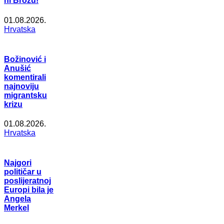
ni Brozu!
01.08.2026.
Hrvatska
Božinović i
Anušić
komentirali
najnoviju
migrantsku
krizu
01.08.2026.
Hrvatska
Najgori
političar u
poslijeratnoj
Europi bila je
Angela
Merkel