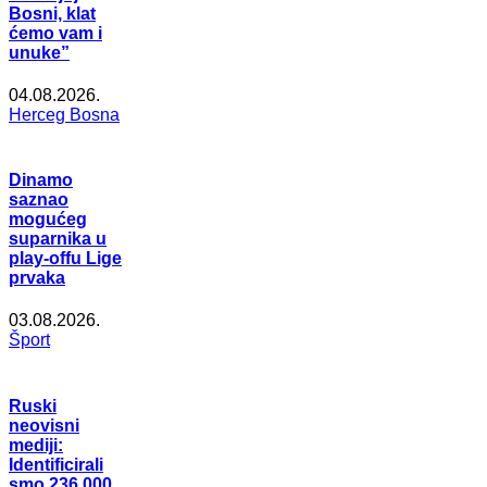
Bosni, klat
ćemo vam i
unuke”
04.08.2026.
Herceg Bosna
Dinamo
saznao
mogućeg
suparnika u
play-offu Lige
prvaka
03.08.2026.
Šport
Ruski
neovisni
mediji:
Identificirali
smo 236.000