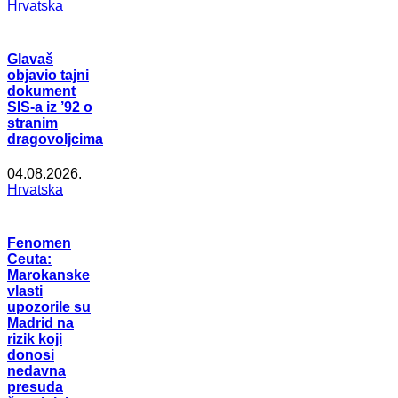
Hrvatska
Glavaš
objavio tajni
dokument
SIS-a iz ’92 o
stranim
dragovoljcima
04.08.2026.
Hrvatska
Fenomen
Ceuta:
Marokanske
vlasti
upozorile su
Madrid na
rizik koji
donosi
nedavna
presuda