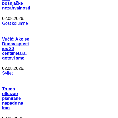
bošnjačke
nezahvalnosti
02.08.2026.
Gost kolumne
Vučić: Ako se
Dunav spusti
još 30
centimetara,
gotovi smo
02.08.2026.
Svijet
Trump
otkazao
planirane
napade na
Iran