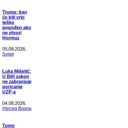
Trump: Iran
će biti vrlo
teško
pogođen ako
ne otvori
Hormuz
05.08.2026.
Svijet
Luka Mišetić:
U BiH zakon
ne zabranjuje
poricanje
UZP-a
04.08.2026.
Herceg Bosna
Tomo