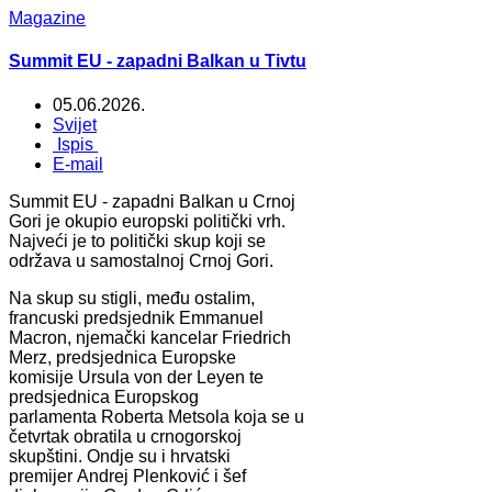
Magazine
Summit EU - zapadni Balkan u Tivtu
05.06.2026.
Svijet
Ispis
E-mail
Summit EU - zapadni Balkan u Crnoj
Gori je okupio europski politički vrh.
Najveći je to politički skup koji se
održava u samostalnoj Crnoj Gori.
Na skup su stigli, među ostalim,
francuski predsjednik Emmanuel
Macron, njemački kancelar Friedrich
Merz, predsjednica Europske
komisije Ursula von der Leyen te
predsjednica Europskog
parlamenta Roberta Metsola koja se u
četvrtak obratila u crnogorskoj
skupštini. Ondje su i hrvatski
premijer Andrej Plenković i šef