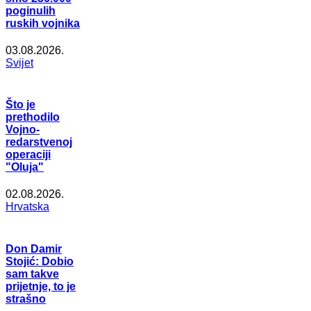
poginulih
ruskih vojnika
03.08.2026.
Svijet
Što je
prethodilo
Vojno-
redarstvenoj
operaciji
"Oluja"
02.08.2026.
Hrvatska
Don Damir
Stojić: Dobio
sam takve
prijetnje, to je
strašno