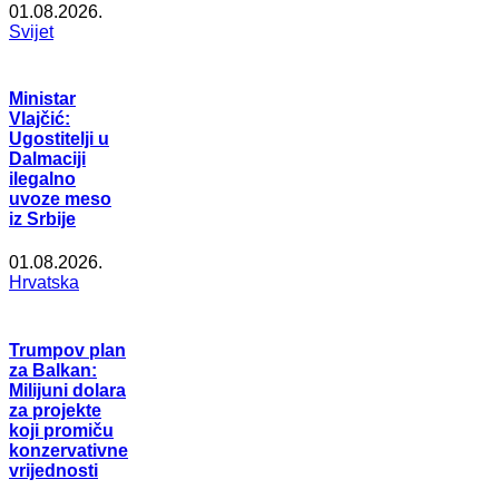
01.08.2026.
Svijet
Ministar
Vlajčić:
Ugostitelji u
Dalmaciji
ilegalno
uvoze meso
iz Srbije
01.08.2026.
Hrvatska
Trumpov plan
za Balkan:
Milijuni dolara
za projekte
koji promiču
konzervativne
vrijednosti