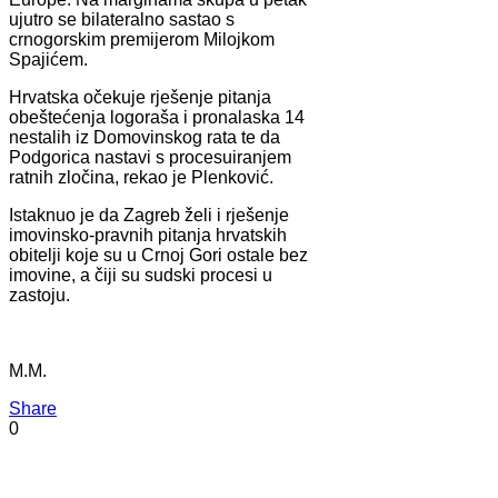
ujutro se bilateralno sastao s
crnogorskim premijerom Milojkom
Spajićem.
Hrvatska očekuje rješenje pitanja
obeštećenja logoraša i pronalaska 14
nestalih iz Domovinskog rata te da
Podgorica nastavi s procesuiranjem
ratnih zločina, rekao je Plenković.
Istaknuo je da Zagreb želi i rješenje
imovinsko-pravnih pitanja hrvatskih
obitelji koje su u Crnoj Gori ostale bez
imovine, a čiji su sudski procesi u
zastoju.
M.M.
Share
0