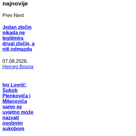
najnovije
Prev
Next
Jedan zločin
nikada ne
legitimira
drugi zločin, a
niti odmazdu
07.08.2026.
Herceg Bosna
Ivo Lovrić:
Sukob
Plenkovića i
Milanovića
samo se
uvjetno može
nazvati
osobnim
sukobom