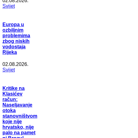
02.08.2026.
Svijet
Europa u
ozbiljnim
problemima
zbog niskih
vodostaja
Rijeka
02.08.2026.
Svijet
Kritike na
Klasićev
račun:
Naseljavanje
otoka
stanovništvom
koje nije
hrvatsko, nije
palo na pamet