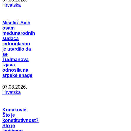
Hrvatska
Mišetić: Svih
osam
međunarodnih
sudaca
jednoglasno
je utvrdilo da
se
Tuđmanova
izjava
odnosila na
srpske snage
07.08.2026.
Hrvatska
Konaković:
Što je
konstitutivnost?
Što je
legitimno