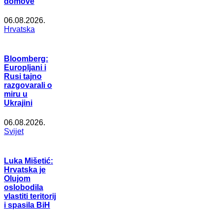
domove
06.08.2026.
Hrvatska
Bloomberg:
Europljani i
Rusi tajno
razgovarali o
miru u
Ukrajini
06.08.2026.
Svijet
Luka Mišetić:
Hrvatska je
Olujom
oslobodila
vlastiti teritorij
i spasila BiH