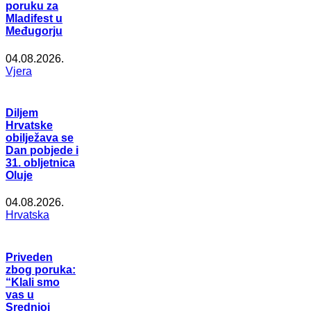
poruku za
Mladifest u
Međugorju
04.08.2026.
Vjera
Diljem
Hrvatske
obilježava se
Dan pobjede i
31. obljetnica
Oluje
04.08.2026.
Hrvatska
Priveden
zbog poruka:
“Klali smo
vas u
Srednjoj