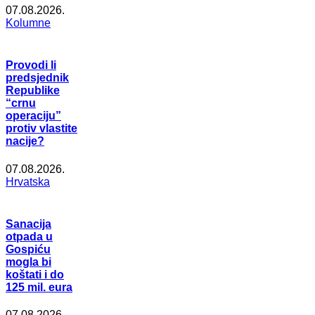
07.08.2026.
Kolumne
Provodi li
predsjednik
Republike
“crnu
operaciju”
protiv vlastite
nacije?
07.08.2026.
Hrvatska
Sanacija
otpada u
Gospiću
mogla bi
koštati i do
125 mil. eura
07.08.2026.