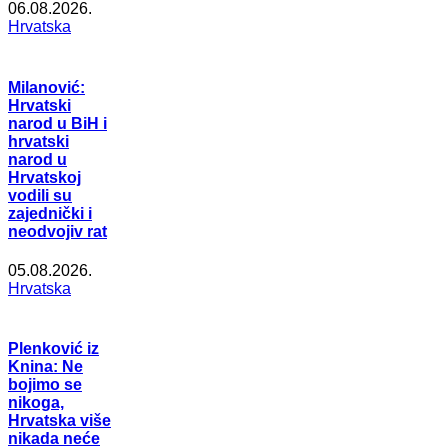
06.08.2026.
Hrvatska
Milanović:
Hrvatski
narod u BiH i
hrvatski
narod u
Hrvatskoj
vodili su
zajednički i
neodvojiv rat
05.08.2026.
Hrvatska
Plenković iz
Knina: Ne
bojimo se
nikoga,
Hrvatska više
nikada neće