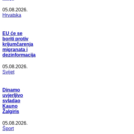
05.08.2026.
Hrvatska
EU će se
boriti protiv
krijumčarenja
migranata i
dezinformacija
05.08.2026.
Svijet
Dinamo
uvjerljivo
svladao
Kauno
Žalgiris
05.08.2026.
Šport