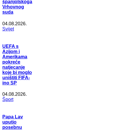
španjolskoga
Vrhovnog
suda
04.08.2026.
Svijet
UEFA s
Azijom i
Amerikama
pokreće
natjecanje
koje bi moglo
uništiti FIFA-
ino SP
04.08.2026.
Šport
Papa Lav
uputio
posebnu