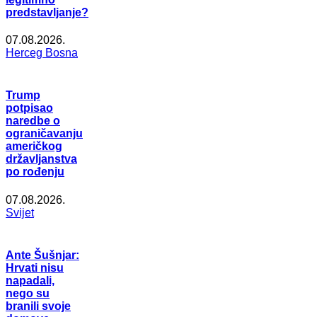
predstavljanje?
07.08.2026.
Herceg Bosna
Trump
potpisao
naredbe o
ograničavanju
američkog
državljanstva
po rođenju
07.08.2026.
Svijet
Ante Šušnjar:
Hrvati nisu
napadali,
nego su
branili svoje