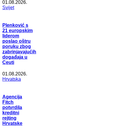
01.08.2026.
Svijet
Plenković s
21 europskim
liderom
poslao oštru
poruku zbog
zabrinjavajućih
događaja u
Ceuti
01.08.2026.
Hrvatska
Agencija
Fitch
potvrdila
kreditni
rejting
Hrvatske