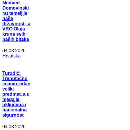
Medved:
Domovinski
rat temelj je
naše
državnosti, a
VRO Oluja
kruna svih
naših bitaka
04.08.2026.
Hrvatska
Turudić:
Trenutačno
imamo jedan
veliki
predmet, a u
njega je
uključena i
nacionalna
sigurnost
04.08.2026.