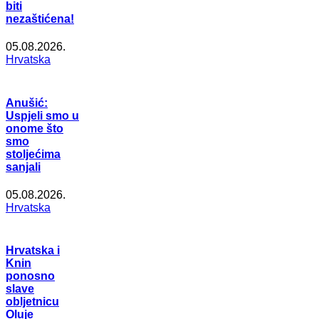
biti
nezaštićena!
05.08.2026.
Hrvatska
Anušić:
Uspjeli smo u
onome što
smo
stoljećima
sanjali
05.08.2026.
Hrvatska
Hrvatska i
Knin
ponosno
slave
obljetnicu
Oluje