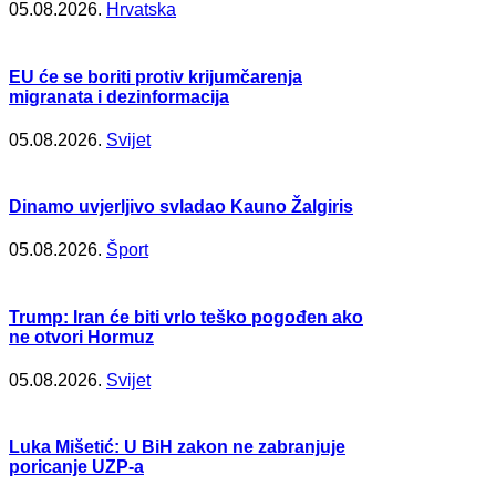
05.08.2026.
Hrvatska
EU će se boriti protiv krijumčarenja
migranata i dezinformacija
05.08.2026.
Svijet
Dinamo uvjerljivo svladao Kauno Žalgiris
05.08.2026.
Šport
Trump: Iran će biti vrlo teško pogođen ako
ne otvori Hormuz
05.08.2026.
Svijet
Luka Mišetić: U BiH zakon ne zabranjuje
poricanje UZP-a