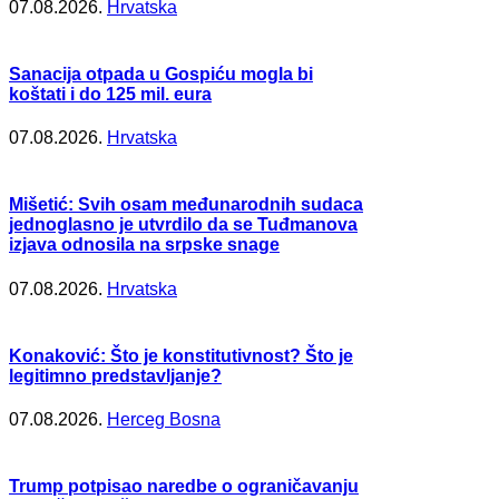
07.08.2026.
Hrvatska
Sanacija otpada u Gospiću mogla bi
koštati i do 125 mil. eura
07.08.2026.
Hrvatska
Mišetić: Svih osam međunarodnih sudaca
jednoglasno je utvrdilo da se Tuđmanova
izjava odnosila na srpske snage
07.08.2026.
Hrvatska
Konaković: Što je konstitutivnost? Što je
legitimno predstavljanje?
07.08.2026.
Herceg Bosna
Trump potpisao naredbe o ograničavanju