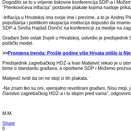
Dogodilo se to u vrijeme tiskovne konferencija SDP-a i Možemo
''Plenkovićeva inflacija'' postavile plakate kojima nastoje prik
-Inflacija u Hrvatskoj ima svoje ime i prezime, a to je Andrej Pl
popuštanja i politikom okupacija institucija dopustio da imamo 
SDP-a Siniša Hajdaš Dončić na konferenciji za medije na za
Građani žele ostati živjeti u Hrvatskoj, ustvrdio je predsjednik
politički model.
>>
Promjena trenda: Prošle godine više Hrvata otišlo iz Nj
Predsjednik zagrebačkog HDZ-a Ivan Matijević rekao je u uto
brine o standardu građana, a oporbene SDP i Možemo prozvao j
Matijević tvrdi da on ne stoji iz tih plakata. '
-Ne znam tko su oni, vjerojatno revoltirani građani. Nisu moji
članstvo zagrebačkog HDZ-a i tu stojim pred vama'', odgovorio
M.M.
Share
0