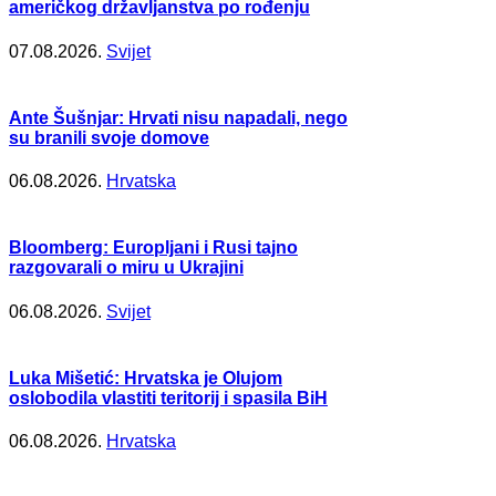
američkog državljanstva po rođenju
07.08.2026.
Svijet
Ante Šušnjar: Hrvati nisu napadali, nego
su branili svoje domove
06.08.2026.
Hrvatska
Bloomberg: Europljani i Rusi tajno
razgovarali o miru u Ukrajini
06.08.2026.
Svijet
Luka Mišetić: Hrvatska je Olujom
oslobodila vlastiti teritorij i spasila BiH
06.08.2026.
Hrvatska