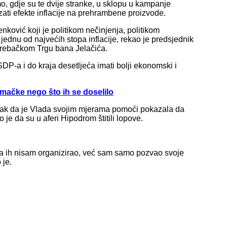
, gdje su te dvije stranke, u sklopu u kampanje
azati efekte inflacije na prehrambene proizvode.
enković koji je politikom nečinjenja, politikom
jednu od najvećih stopa inflacije, rekao je predsjednik
grebačkom Trgu bana Jelačića.
 SDP-a i do kraja desetljeća imati bolji ekonomski i
emačke nego što ih se doselilo
rak da je Vlada svojim mjerama pomoći pokazala da
e da su u aferi Hipodrom štitili lopove.
, ja ih nisam organizirao, već sam samo pozvao svoje
 je.