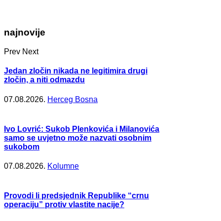
najnovije
Prev
Next
Jedan zločin nikada ne legitimira drugi
zločin, a niti odmazdu
07.08.2026.
Herceg Bosna
Ivo Lovrić: Sukob Plenkovića i Milanovića
samo se uvjetno može nazvati osobnim
sukobom
07.08.2026.
Kolumne
Provodi li predsjednik Republike “crnu
operaciju” protiv vlastite nacije?