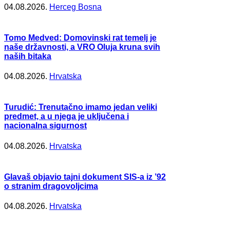
04.08.2026.
Herceg Bosna
Tomo Medved: Domovinski rat temelj je
naše državnosti, a VRO Oluja kruna svih
naših bitaka
04.08.2026.
Hrvatska
Turudić: Trenutačno imamo jedan veliki
predmet, a u njega je uključena i
nacionalna sigurnost
04.08.2026.
Hrvatska
Glavaš objavio tajni dokument SIS-a iz ’92
o stranim dragovoljcima
04.08.2026.
Hrvatska