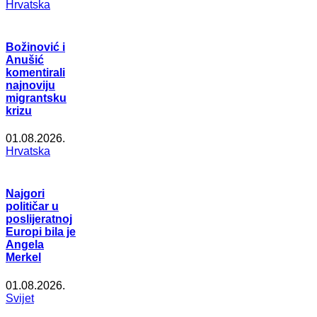
Hrvatska
Božinović i
Anušić
komentirali
najnoviju
migrantsku
krizu
01.08.2026.
Hrvatska
Najgori
političar u
poslijeratnoj
Europi bila je
Angela
Merkel
01.08.2026.
Svijet