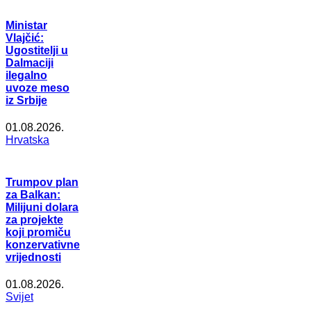
Ministar
Vlajčić:
Ugostitelji u
Dalmaciji
ilegalno
uvoze meso
iz Srbije
01.08.2026.
Hrvatska
Trumpov plan
za Balkan:
Milijuni dolara
za projekte
koji promiču
konzervativne
vrijednosti
01.08.2026.
Svijet