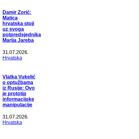
Damir Zorić:
Matica
hrvatska stoji
uz svoga
potpredsjednika
Marija Jareba
31.07.2026.
Hrvatska
Vlatka Vukelić
o optužbama
iz Rusije: Ovo
je prototip
informacijske
manipulacije
31.07.2026.
Hrvatska