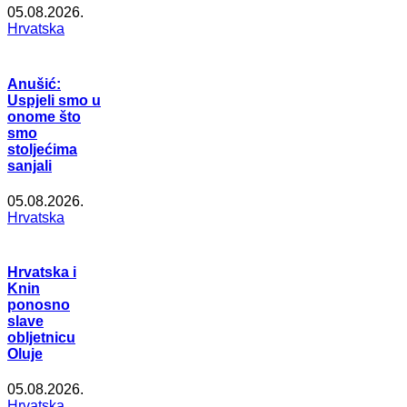
05.08.2026.
Hrvatska
Anušić:
Uspjeli smo u
onome što
smo
stoljećima
sanjali
05.08.2026.
Hrvatska
Hrvatska i
Knin
ponosno
slave
obljetnicu
Oluje
05.08.2026.
Hrvatska