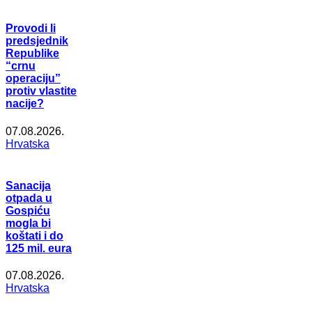
Provodi li
predsjednik
Republike
“crnu
operaciju”
protiv vlastite
nacije?
07.08.2026.
Hrvatska
Sanacija
otpada u
Gospiću
mogla bi
koštati i do
125 mil. eura
07.08.2026.
Hrvatska