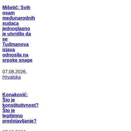
Mišetić: Svih
osam
međunarodnih
sudaca
jednoglasno
je utvrdilo da
se
Tuđmanova
izjava
odnosila na
srpske snage
07.08.2026.
Hrvatska
Konaković:
Što je
konstitutivnost?
Što je
legitimno
predstavljanje?