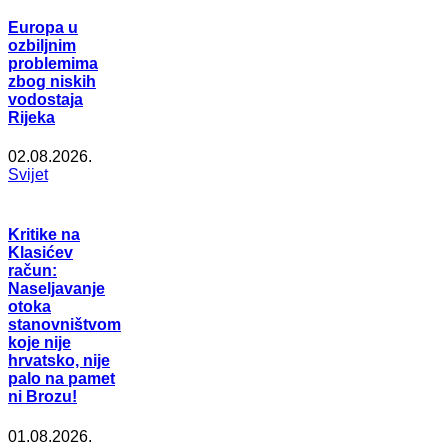
Europa u
ozbiljnim
problemima
zbog niskih
vodostaja
Rijeka
02.08.2026.
Svijet
Kritike na
Klasićev
račun:
Naseljavanje
otoka
stanovništvom
koje nije
hrvatsko, nije
palo na pamet
ni Brozu!
01.08.2026.