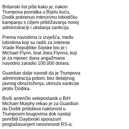
Britanski list piše kako je, nakon
Trumpova povratka u Bijelu kuću,
Dodik pokrenuo intenzivnu lobističku
kampanju s ciljem približavanja novoj
administraciji i ukidanja sankcija.
Prema navodima iz izvješća, među
lobistima koji su radili za interese
Vlade Republike Srpske bio je i
Michael Flynn, brat Joea Flynna, koji
je za mjesec dana angažmana
navodno zaradio 100.000 dolara.
Guardian dalje navodi da je Trumpova
administracija potom, bez detaljnog
javnog obrazloženja, ukinula sankcije
protiv Dodika.
Bivši američki veleposlanik u BiH
Michael Murphy rekao je za Guardian
da Dodik pridobiva naklonost u
Trumpovim krugovima dok nastoji
poništiti Daytonski sporazum
proglašavanjem neovisnosti RS-a.