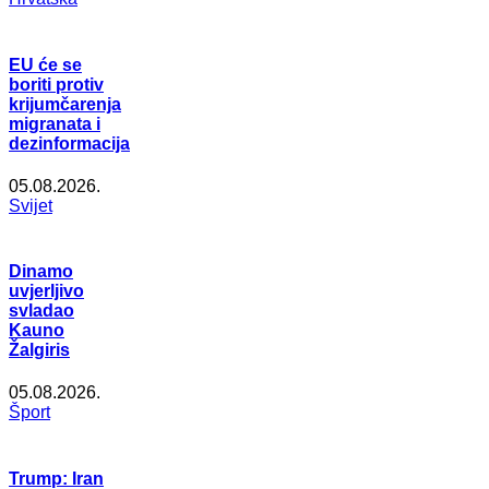
EU će se
boriti protiv
krijumčarenja
migranata i
dezinformacija
05.08.2026.
Svijet
Dinamo
uvjerljivo
svladao
Kauno
Žalgiris
05.08.2026.
Šport
Trump: Iran