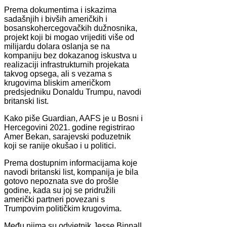
Prema dokumentima i iskazima
sadašnjih i bivših američkih i
bosanskohercegovačkih dužnosnika,
projekt koji bi mogao vrijediti više od
milijardu dolara oslanja se na
kompaniju bez dokazanog iskustva u
realizaciji infrastrukturnih projekata
takvog opsega, ali s vezama s
krugovima bliskim američkom
predsjedniku Donaldu Trumpu, navodi
britanski list.
Kako piše Guardian, AAFS je u Bosni i
Hercegovini 2021. godine registrirao
Amer Bekan, sarajevski poduzetnik
koji se ranije okušao i u politici.
Prema dostupnim informacijama koje
navodi britanski list, kompanija je bila
gotovo nepoznata sve do prošle
godine, kada su joj se pridružili
američki partneri povezani s
Trumpovim političkim krugovima.
Među njima su odvjetnik Jesse Binnall