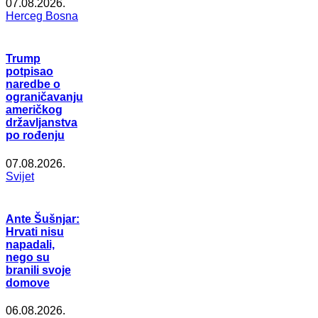
07.08.2026.
Herceg Bosna
Trump
potpisao
naredbe o
ograničavanju
američkog
državljanstva
po rođenju
07.08.2026.
Svijet
Ante Šušnjar:
Hrvati nisu
napadali,
nego su
branili svoje
domove
06.08.2026.