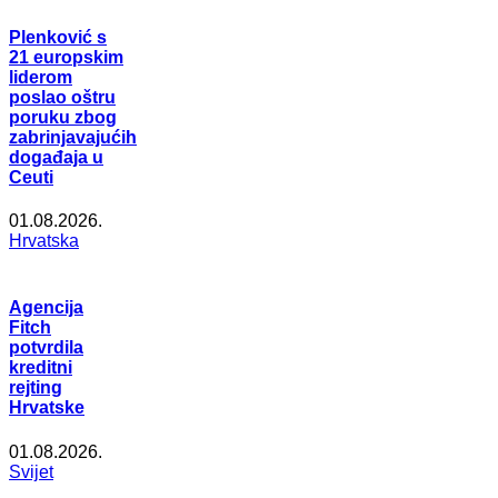
Plenković s
21 europskim
liderom
poslao oštru
poruku zbog
zabrinjavajućih
događaja u
Ceuti
01.08.2026.
Hrvatska
Agencija
Fitch
potvrdila
kreditni
rejting
Hrvatske
01.08.2026.
Svijet