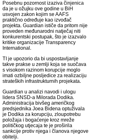
Posebnu pozornost izaziva činjenica
da je u ožujku ove godine u BiH
usvojen zakon kojim se AAFS
praktično određuje kao izvođač
projekta. Guardian ističe da pritom nije
proveden međunarodni natječaj niti
konkurentski postupak, što je izazvalo
kritike organizacije Transparency
International.
TI je upozorio da bi uspostavljanje
takve prakse u zemlji koja se suočava
s visokom razinom korupcije moglo
imati ozbiljne posljedice za realizaciju
strateških infrastrukturnih projekata.
Guardian u analizi navodi i ulogu
lidera SNSD-a Milorada Dodika.
Administracija bivšeg američkog
predsjednika Joea Bidena optuživala
je Dodika za korupciju, zloupotrebu
položaja i bogaćenje kroz mreže
političkog utjecaja te je proširila
sankcije protiv njega i članova njegove
obitelji.