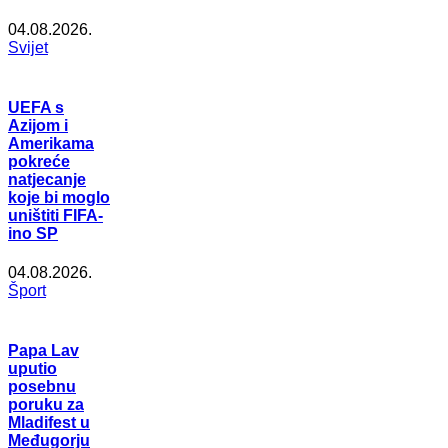
04.08.2026.
Svijet
UEFA s
Azijom i
Amerikama
pokreće
natjecanje
koje bi moglo
uništiti FIFA-
ino SP
04.08.2026.
Šport
Papa Lav
uputio
posebnu
poruku za
Mladifest u
Međugorju