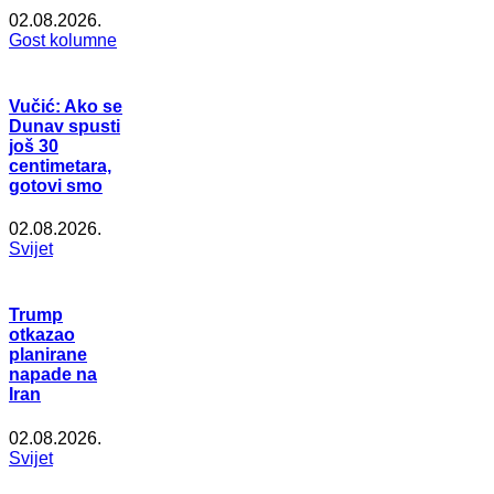
02.08.2026.
Gost kolumne
Vučić: Ako se
Dunav spusti
još 30
centimetara,
gotovi smo
02.08.2026.
Svijet
Trump
otkazao
planirane
napade na
Iran
02.08.2026.
Svijet