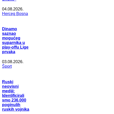
04.08.2026.
Herceg Bosna
Dinamo
saznao
mogućeg
suparnika u
play-offu Lige
prvaka
03.08.2026.
Šport
Ruski
neovisni
mediji:
Identificirali
smo 236.000
poginulih
ruskih vojnika