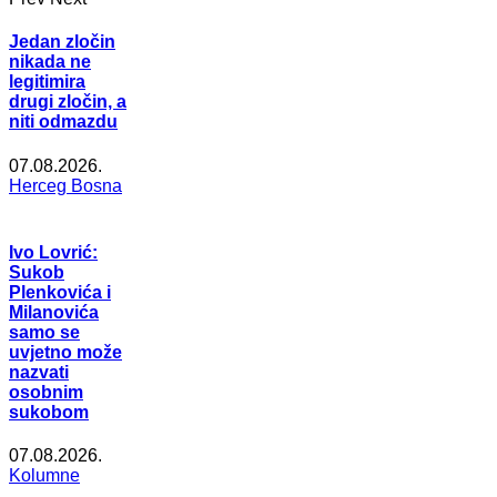
Jedan zločin
nikada ne
legitimira
drugi zločin, a
niti odmazdu
07.08.2026.
Herceg Bosna
Ivo Lovrić:
Sukob
Plenkovića i
Milanovića
samo se
uvjetno može
nazvati
osobnim
sukobom
07.08.2026.
Kolumne