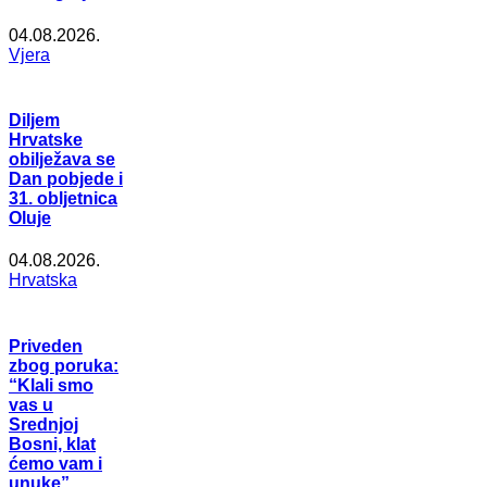
04.08.2026.
Vjera
Diljem
Hrvatske
obilježava se
Dan pobjede i
31. obljetnica
Oluje
04.08.2026.
Hrvatska
Priveden
zbog poruka:
“Klali smo
vas u
Srednjoj
Bosni, klat
ćemo vam i
unuke”