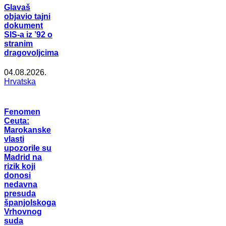
Glavaš
objavio tajni
dokument
SIS-a iz ’92 o
stranim
dragovoljcima
04.08.2026.
Hrvatska
Fenomen
Ceuta:
Marokanske
vlasti
upozorile su
Madrid na
rizik koji
donosi
nedavna
presuda
španjolskoga
Vrhovnog
suda