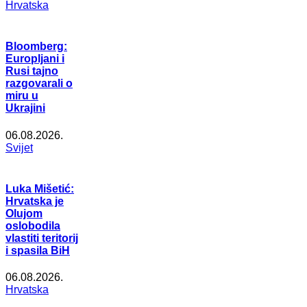
Hrvatska
Bloomberg:
Europljani i
Rusi tajno
razgovarali o
miru u
Ukrajini
06.08.2026.
Svijet
Luka Mišetić:
Hrvatska je
Olujom
oslobodila
vlastiti teritorij
i spasila BiH
06.08.2026.
Hrvatska