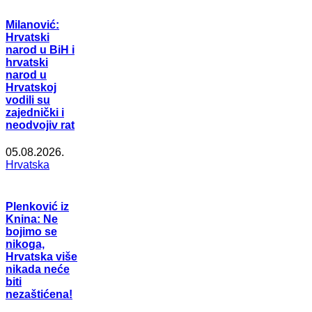
Milanović:
Hrvatski
narod u BiH i
hrvatski
narod u
Hrvatskoj
vodili su
zajednički i
neodvojiv rat
05.08.2026.
Hrvatska
Plenković iz
Knina: Ne
bojimo se
nikoga,
Hrvatska više
nikada neće
biti
nezaštićena!