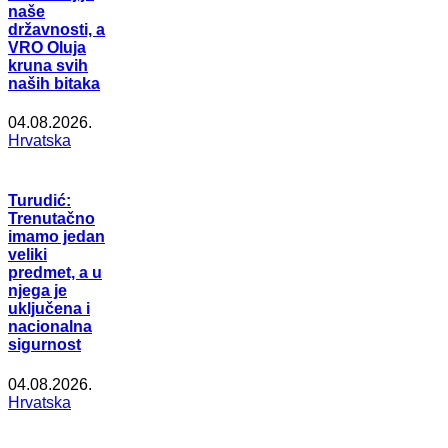
naše
državnosti, a
VRO Oluja
kruna svih
naših bitaka
04.08.2026.
Hrvatska
Turudić:
Trenutačno
imamo jedan
veliki
predmet, a u
njega je
uključena i
nacionalna
sigurnost
04.08.2026.
Hrvatska