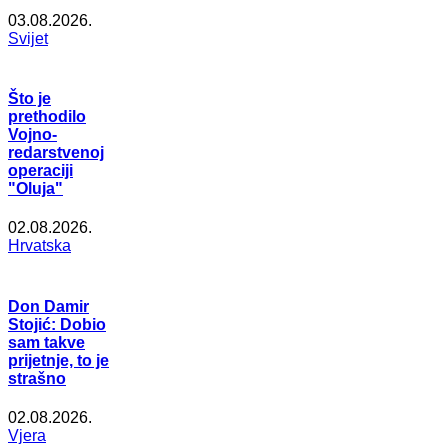
03.08.2026.
Svijet
Što je
prethodilo
Vojno-
redarstvenoj
operaciji
"Oluja"
02.08.2026.
Hrvatska
Don Damir
Stojić: Dobio
sam takve
prijetnje, to je
strašno
02.08.2026.
Vjera