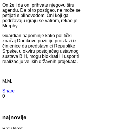
On želi da oni prihvate njegovu širu
agendu. Da bi to postigao, ne može se
petljati s plinovodom. Oni koji ga
podržavaju igraju se vatrom, rekao je
Murphy.
Guardian napominje kako politički
značaj Dodikove pozicije proizlazi iz
činjenice da predstavnici Republike
Srpske, u okviru postojećeg ustavnog
sustava BiH, mogu blokirati ili usporiti
realizaciju velikih državnih projekata.
M.M.
Share
0
najnovije
Prev
Next