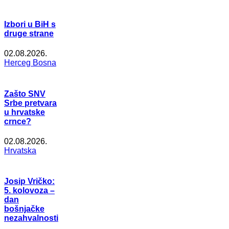
Izbori u BiH s
druge strane
02.08.2026.
Herceg Bosna
Zašto SNV
Srbe pretvara
u hrvatske
crnce?
02.08.2026.
Hrvatska
Josip Vričko:
5. kolovoza –
dan
bošnjačke
nezahvalnosti