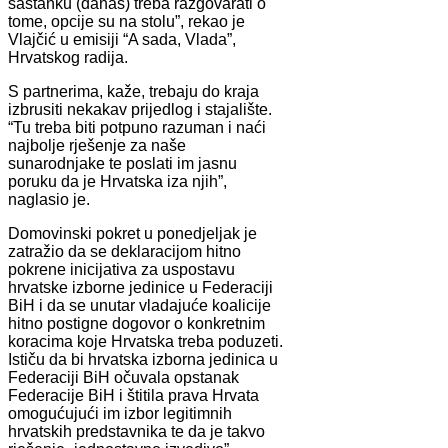
sastanku (danas) treba razgovarati o
tome, opcije su na stolu”, rekao je
Vlajčić u emisiji “A sada, Vlada”,
Hrvatskog radija.
S partnerima, kaže, trebaju do kraja
izbrusiti nekakav prijedlog i stajalište.
“Tu treba biti potpuno razuman i naći
najbolje rješenje za naše
sunarodnjake te poslati im jasnu
poruku da je Hrvatska iza njih”,
naglasio je.
Domovinski pokret u ponedjeljak je
zatražio da se deklaracijom hitno
pokrene inicijativa za uspostavu
hrvatske izborne jedinice u Federaciji
BiH i da se unutar vladajuće koalicije
hitno postigne dogovor o konkretnim
koracima koje Hrvatska treba poduzeti.
Ističu da bi hrvatska izborna jedinica u
Federaciji BiH očuvala opstanak
Federacije BiH i štitila prava Hrvata
omogućujući im izbor legitimnih
hrvatskih predstavnika te da je takvo