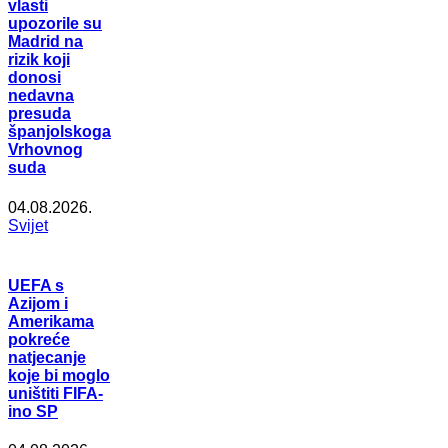
vlasti
upozorile su
Madrid na
rizik koji
donosi
nedavna
presuda
španjolskoga
Vrhovnog
suda
04.08.2026.
Svijet
UEFA s
Azijom i
Amerikama
pokreće
natjecanje
koje bi moglo
uništiti FIFA-
ino SP