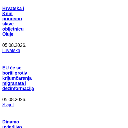
Hrvatska i
Knin
ponosno
slave
obljetnicu
Oluje
05.08.2026.
Hrvatska
EU će se
boriti protiv
krijumčarenja
migranata i
dezinformacija
05.08.2026.
Svijet
Dinamo
uvjerljivo