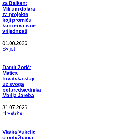
za Balkan:
Milijuni dolara
za projekte
koji promiču
konzervativne
vrijednosti
01.08.2026.
Svijet
Damir Zorić:
Matica
hrvatska stoji
uz svoga
potpredsjednika
Marija Jareba
31.07.2026.
Hrvatska
Vlatka Vukelić
o optužbama