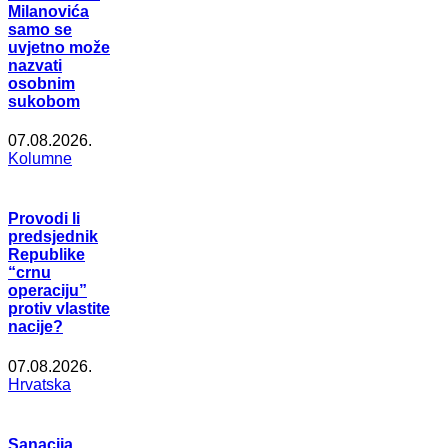
Milanovića
samo se
uvjetno može
nazvati
osobnim
sukobom
07.08.2026.
Kolumne
Provodi li
predsjednik
Republike
“crnu
operaciju”
protiv vlastite
nacije?
07.08.2026.
Hrvatska
Sanacija