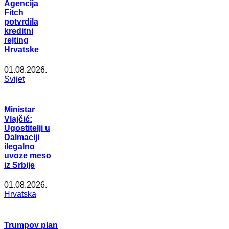
Agencija
Fitch
potvrdila
kreditni
rejting
Hrvatske
01.08.2026.
Svijet
Ministar
Vlajčić:
Ugostitelji u
Dalmaciji
ilegalno
uvoze meso
iz Srbije
01.08.2026.
Hrvatska
Trumpov plan