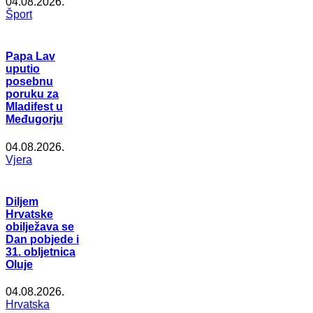
04.08.2026.
Šport
Papa Lav
uputio
posebnu
poruku za
Mladifest u
Međugorju
04.08.2026.
Vjera
Diljem
Hrvatske
obilježava se
Dan pobjede i
31. obljetnica
Oluje
04.08.2026.
Hrvatska