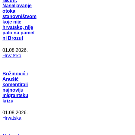
račun:
Naseljavanje
otoka
stanovništvom
koje nije
hrvatsko, nije
palo na pamet
ni Brozu!
01.08.2026.
Hrvatska
Božinović i
Anušić
komentirali
najnoviju
migrantsku
krizu
01.08.2026.
Hrvatska