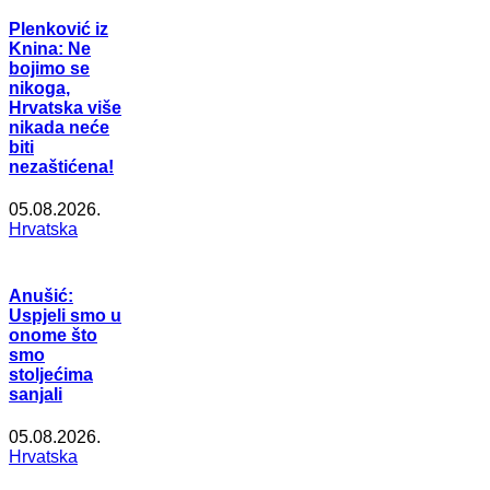
Plenković iz
Knina: Ne
bojimo se
nikoga,
Hrvatska više
nikada neće
biti
nezaštićena!
05.08.2026.
Hrvatska
Anušić:
Uspjeli smo u
onome što
smo
stoljećima
sanjali
05.08.2026.
Hrvatska