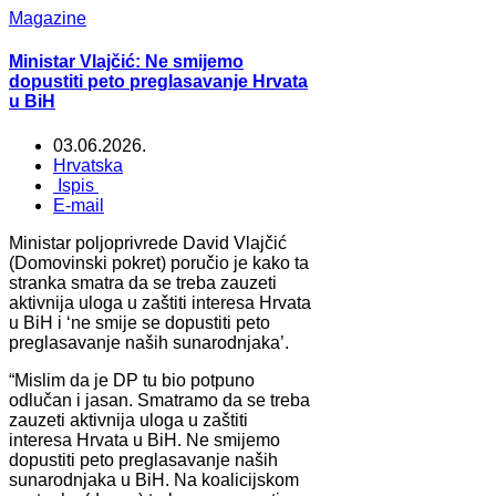
Magazine
Ministar Vlajčić: Ne smijemo
dopustiti peto preglasavanje Hrvata
u BiH
03.06.2026.
Hrvatska
Ispis
E-mail
Ministar poljoprivrede David Vlajčić
(Domovinski pokret) poručio je kako ta
stranka smatra da se treba zauzeti
aktivnija uloga u zaštiti interesa Hrvata
u BiH i ‘ne smije se dopustiti peto
preglasavanje naših sunarodnjaka’.
“Mislim da je DP tu bio potpuno
odlučan i jasan. Smatramo da se treba
zauzeti aktivnija uloga u zaštiti
interesa Hrvata u BiH. Ne smijemo
dopustiti peto preglasavanje naših
sunarodnjaka u BiH. Na koalicijskom