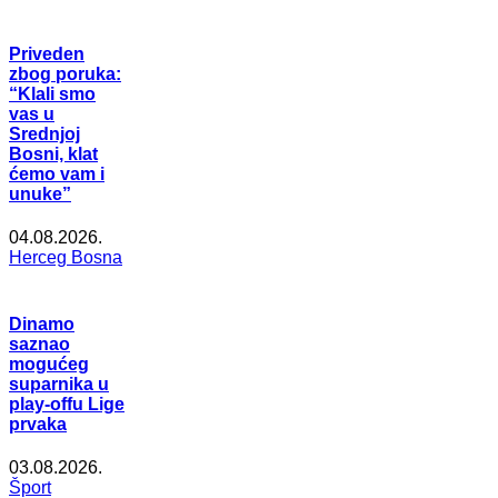
Priveden
zbog poruka:
“Klali smo
vas u
Srednjoj
Bosni, klat
ćemo vam i
unuke”
04.08.2026.
Herceg Bosna
Dinamo
saznao
mogućeg
suparnika u
play-offu Lige
prvaka
03.08.2026.
Šport