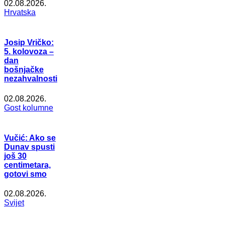
02.08.2026.
Hrvatska
Josip Vričko:
5. kolovoza –
dan
bošnjačke
nezahvalnosti
02.08.2026.
Gost kolumne
Vučić: Ako se
Dunav spusti
još 30
centimetara,
gotovi smo
02.08.2026.
Svijet