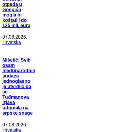
otpada u
Gospiću
mogla bi
koštati i do
125 mil. eura
07.08.2026.
Hrvatska
Mišetić: Svih
osam
međunarodnih
sudaca
jednoglasno
je utvrdilo da
se
Tuđmanova
izjava
odnosila na
srpske snage
07.08.2026.
Hrvatska