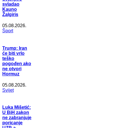
svladao
Kauno
Žalgiris
05.08.2026.
Šport
Trump: Iran
će biti vrlo
teško
pogođen ako
ne otvori
Hormuz
05.08.2026.
Svijet
Luka Mišetić:
U BiH zakon
ne zabranjuje
poricanje
UZP-a