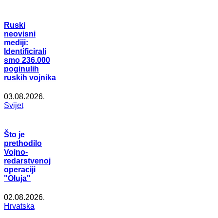
Ruski
neovisni
mediji:
Identificirali
smo 236.000
poginulih
ruskih vojnika
03.08.2026.
Svijet
Što je
prethodilo
Vojno-
redarstvenoj
operaciji
"Oluja"
02.08.2026.
Hrvatska