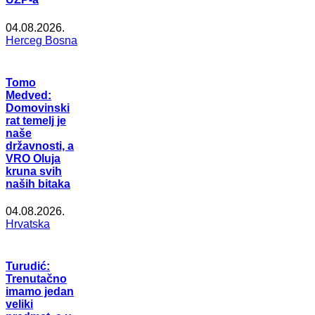
04.08.2026.
Herceg Bosna
Tomo
Medved:
Domovinski
rat temelj je
naše
državnosti, a
VRO Oluja
kruna svih
naših bitaka
04.08.2026.
Hrvatska
Turudić:
Trenutačno
imamo jedan
veliki