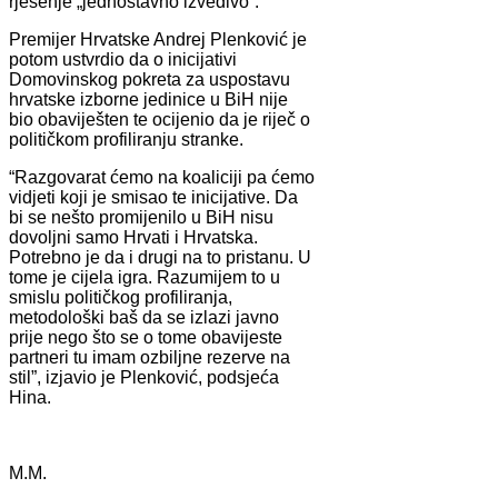
rješenje „jednostavno izvedivo”.
Premijer Hrvatske Andrej Plenković je
potom ustvrdio da o inicijativi
Domovinskog pokreta za uspostavu
hrvatske izborne jedinice u BiH nije
bio obaviješten te ocijenio da je riječ o
političkom profiliranju stranke.
“Razgovarat ćemo na koaliciji pa ćemo
vidjeti koji je smisao te inicijative. Da
bi se nešto promijenilo u BiH nisu
dovoljni samo Hrvati i Hrvatska.
Potrebno je da i drugi na to pristanu. U
tome je cijela igra. Razumijem to u
smislu političkog profiliranja,
metodološki baš da se izlazi javno
prije nego što se o tome obavijeste
partneri tu imam ozbiljne rezerve na
stil”, izjavio je Plenković, podsjeća
Hina.
M.M.