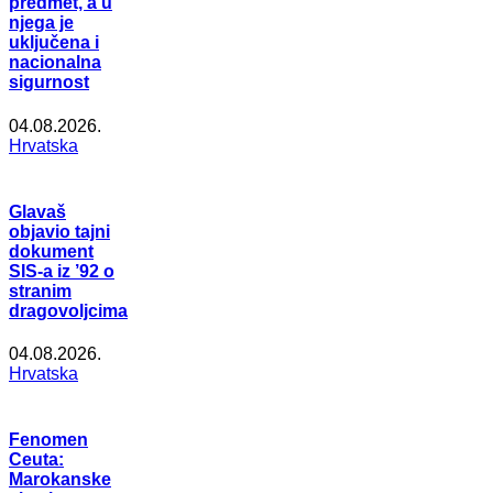
predmet, a u
njega je
uključena i
nacionalna
sigurnost
04.08.2026.
Hrvatska
Glavaš
objavio tajni
dokument
SIS-a iz ’92 o
stranim
dragovoljcima
04.08.2026.
Hrvatska
Fenomen
Ceuta:
Marokanske