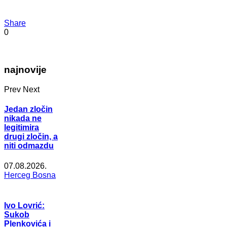
Share
0
najnovije
Prev
Next
Jedan zločin
nikada ne
legitimira
drugi zločin, a
niti odmazdu
07.08.2026.
Herceg Bosna
Ivo Lovrić:
Sukob
Plenkovića i