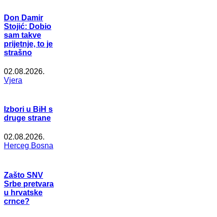
Don Damir
Stojić: Dobio
sam takve
prijetnje, to je
strašno
02.08.2026.
Vjera
Izbori u BiH s
druge strane
02.08.2026.
Herceg Bosna
Zašto SNV
Srbe pretvara
u hrvatske
crnce?