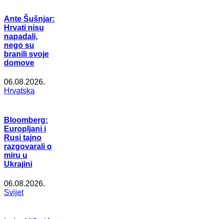
Ante Šušnjar:
Hrvati nisu
napadali,
nego su
branili svoje
domove
06.08.2026.
Hrvatska
Bloomberg:
Europljani i
Rusi tajno
razgovarali o
miru u
Ukrajini
06.08.2026.
Svijet