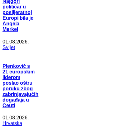
Najgori
političar u
poslijeratnoj
Europi bila je
Angela
Merkel
01.08.2026.
Svijet
Plenković s
21 europskim
liderom
poslao oštru
poruku zbog
zabrinjavajućih
događaja u
Ceuti
01.08.2026.
Hrvatska