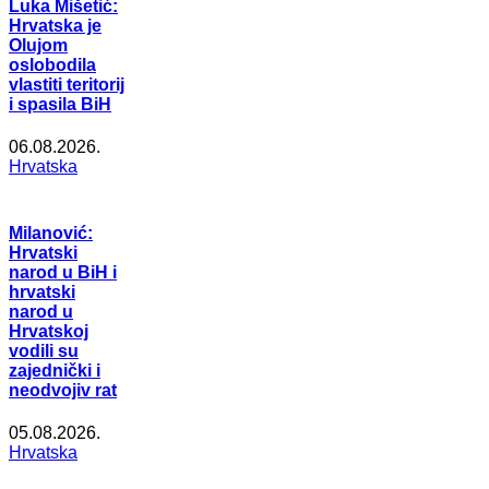
Luka Mišetić:
Hrvatska je
Olujom
oslobodila
vlastiti teritorij
i spasila BiH
06.08.2026.
Hrvatska
Milanović:
Hrvatski
narod u BiH i
hrvatski
narod u
Hrvatskoj
vodili su
zajednički i
neodvojiv rat
05.08.2026.
Hrvatska