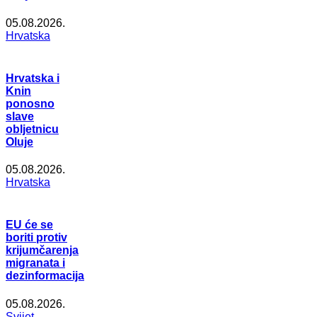
05.08.2026.
Hrvatska
Hrvatska i
Knin
ponosno
slave
obljetnicu
Oluje
05.08.2026.
Hrvatska
EU će se
boriti protiv
krijumčarenja
migranata i
dezinformacija
05.08.2026.
Svijet