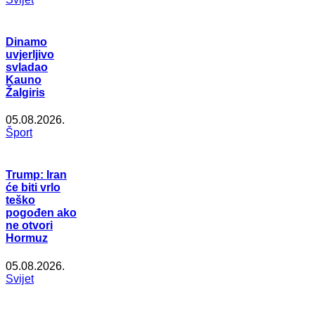
Dinamo
uvjerljivo
svladao
Kauno
Žalgiris
05.08.2026.
Šport
Trump: Iran
će biti vrlo
teško
pogođen ako
ne otvori
Hormuz
05.08.2026.
Svijet