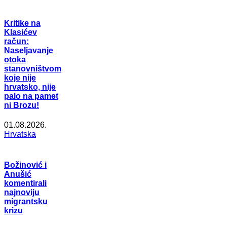
Kritike na
Klasićev
račun:
Naseljavanje
otoka
stanovništvom
koje nije
hrvatsko, nije
palo na pamet
ni Brozu!
01.08.2026.
Hrvatska
Božinović i
Anušić
komentirali
najnoviju
migrantsku
krizu