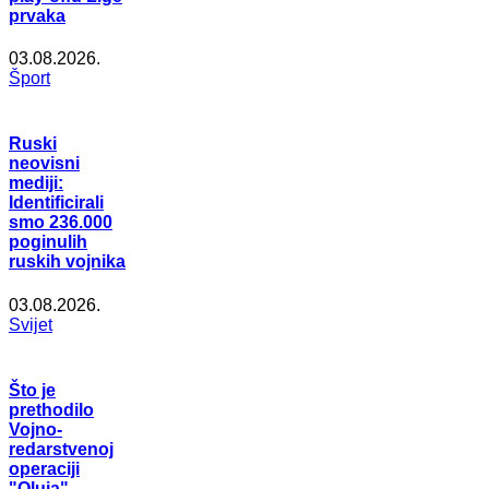
prvaka
03.08.2026.
Šport
Ruski
neovisni
mediji:
Identificirali
smo 236.000
poginulih
ruskih vojnika
03.08.2026.
Svijet
Što je
prethodilo
Vojno-
redarstvenoj
operaciji
"Oluja"