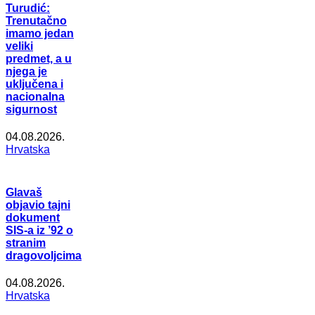
Turudić:
Trenutačno
imamo jedan
veliki
predmet, a u
njega je
uključena i
nacionalna
sigurnost
04.08.2026.
Hrvatska
Glavaš
objavio tajni
dokument
SIS-a iz ’92 o
stranim
dragovoljcima
04.08.2026.
Hrvatska