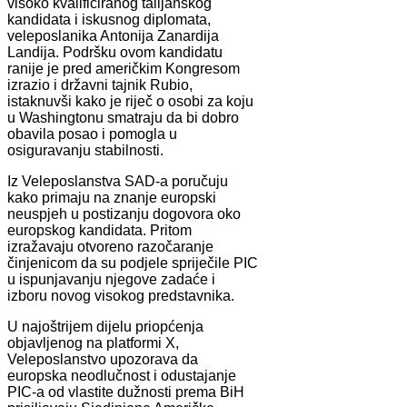
visoko kvalificiranog talijanskog
kandidata i iskusnog diplomata,
veleposlanika Antonija Zanardija
Landija. Podršku ovom kandidatu
ranije je pred američkim Kongresom
izrazio i državni tajnik Rubio,
istaknuvši kako je riječ o osobi za koju
u Washingtonu smatraju da bi dobro
obavila posao i pomogla u
osiguravanju stabilnosti.
Iz Veleposlanstva SAD-a poručuju
kako primaju na znanje europski
neuspjeh u postizanju dogovora oko
europskog kandidata. Pritom
izražavaju otvoreno razočaranje
činjenicom da su podjele spriječile PIC
u ispunjavanju njegove zadaće i
izboru novog visokog predstavnika.
U najoštrijem dijelu priopćenja
objavljenog na platformi X,
Veleposlanstvo upozorava da
europska neodlučnost i odustajanje
PIC-a od vlastite dužnosti prema BiH