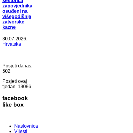
šestorica
zapovjednika
osuđeni na
višegodišnje
zatvorske
kazne
30.07.2026.
Hrvatska
Posjeti danas:
502
Posjeti ovaj
tjedan:
18086
facebook
like box
Naslovnica
Vijesti