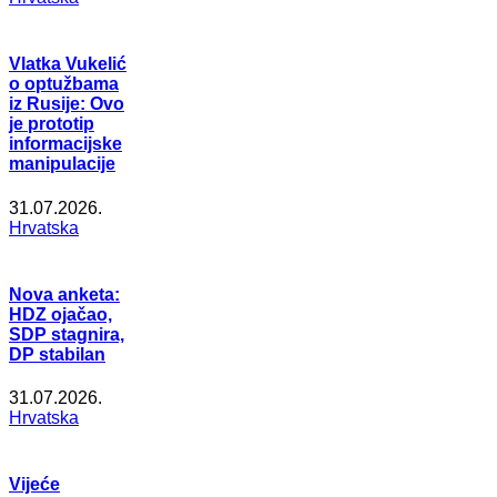
Vlatka Vukelić
o optužbama
iz Rusije: Ovo
je prototip
informacijske
manipulacije
31.07.2026.
Hrvatska
Nova anketa:
HDZ ojačao,
SDP stagnira,
DP stabilan
31.07.2026.
Hrvatska
Vijeće