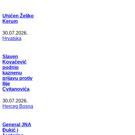
Uhićen Željko
Kerum
30.07.2026.
Hrvatska
Slaven
Kovačević
podnio
kaznenu
prijavu protiv
Ilije
Cvitanovića
30.07.2026.
Herceg Bosna
General JNA
Đukić i