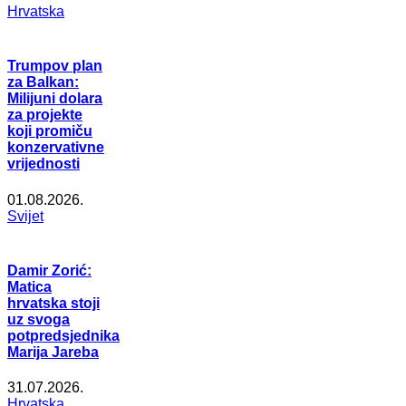
Hrvatska
Trumpov plan
za Balkan:
Milijuni dolara
za projekte
koji promiču
konzervativne
vrijednosti
01.08.2026.
Svijet
Damir Zorić:
Matica
hrvatska stoji
uz svoga
potpredsjednika
Marija Jareba
31.07.2026.
Hrvatska