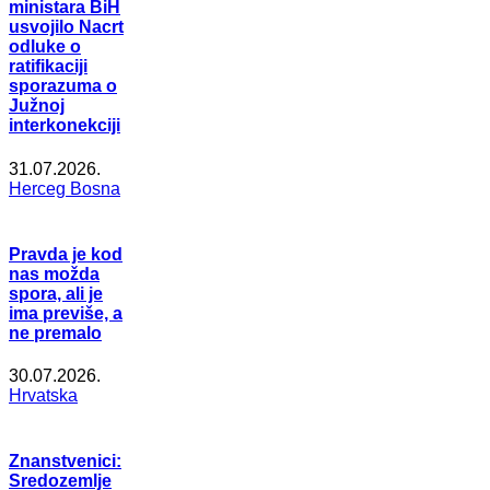
ministara BiH
usvojilo Nacrt
odluke o
ratifikaciji
sporazuma o
Južnoj
interkonekciji
31.07.2026.
Herceg Bosna
Pravda je kod
nas možda
spora, ali je
ima previše, a
ne premalo
30.07.2026.
Hrvatska
Znanstvenici:
Sredozemlje