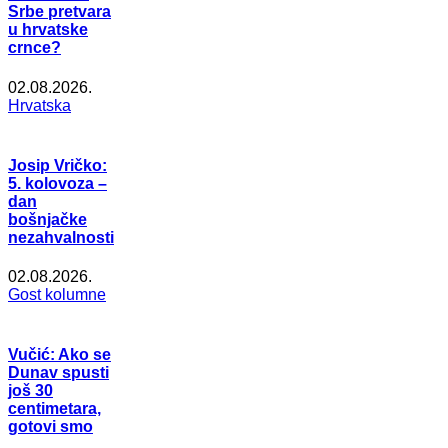
Srbe pretvara
u hrvatske
crnce?
02.08.2026.
Hrvatska
Josip Vričko:
5. kolovoza –
dan
bošnjačke
nezahvalnosti
02.08.2026.
Gost kolumne
Vučić: Ako se
Dunav spusti
još 30
centimetara,
gotovi smo