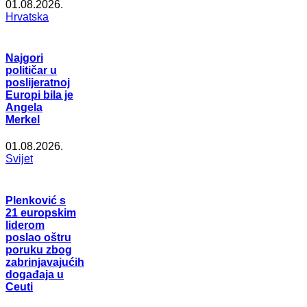
01.08.2026.
Hrvatska
Najgori
političar u
poslijeratnoj
Europi bila je
Angela
Merkel
01.08.2026.
Svijet
Plenković s
21 europskim
liderom
poslao oštru
poruku zbog
zabrinjavajućih
događaja u
Ceuti