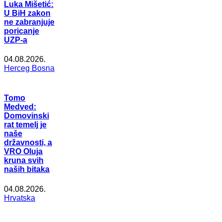
Luka Mišetić:
U BiH zakon
ne zabranjuje
poricanje
UZP-a
04.08.2026.
Herceg Bosna
Tomo
Medved:
Domovinski
rat temelj je
naše
državnosti, a
VRO Oluja
kruna svih
naših bitaka
04.08.2026.
Hrvatska