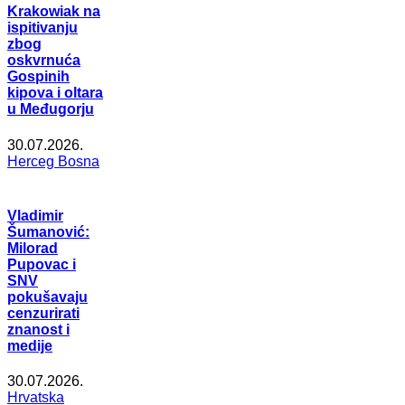
Krakowiak na
ispitivanju
zbog
oskvrnuća
Gospinih
kipova i oltara
u Međugorju
30.07.2026.
Herceg Bosna
Vladimir
Šumanović:
Milorad
Pupovac i
SNV
pokušavaju
cenzurirati
znanost i
medije
30.07.2026.
Hrvatska