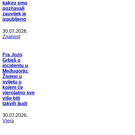
kakvo smo
poznavali
zauvijek je
izgubljeno
30.07.2026.
Znanost
Fra Jozo
Grbeš o
incidentu u
Međugorju:
Živimo u
svijetu u
kojem će
vjerojatno sve
više biti
takvih ljudi
30.07.2026.
Vjera