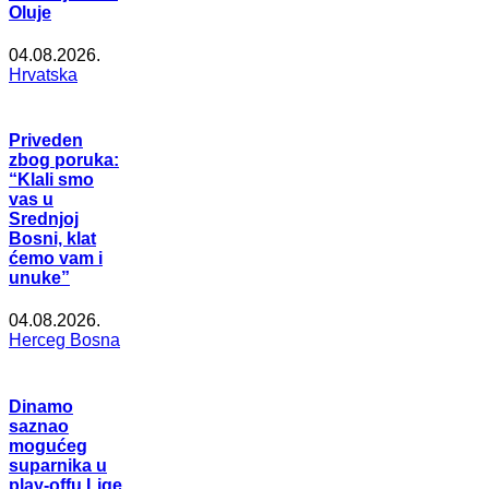
Oluje
04.08.2026.
Hrvatska
Priveden
zbog poruka:
“Klali smo
vas u
Srednjoj
Bosni, klat
ćemo vam i
unuke”
04.08.2026.
Herceg Bosna
Dinamo
saznao
mogućeg
suparnika u
play-offu Lige