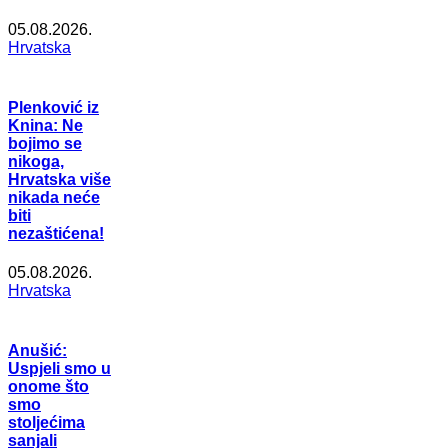
05.08.2026.
Hrvatska
Plenković iz
Knina: Ne
bojimo se
nikoga,
Hrvatska više
nikada neće
biti
nezaštićena!
05.08.2026.
Hrvatska
Anušić:
Uspjeli smo u
onome što
smo
stoljećima
sanjali