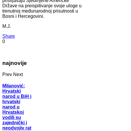
prisiljavaju Sjedinjene Američke
Države na preispitivanje svoje uloge u
trenutnoj međunarodnoj prisutnosti u
Bosni i Hercegovini.
M.J.
Share
0
najnovije
Prev
Next
Milanović:
Hrvatski
narod u BiH i
hrvatski
narod u
Hrvatskoj
vodili su
zajednički i
neodvojiv rat