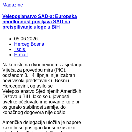
Magazine
Veleposlanstvo SAD-a: Europska
neodlučnost prisiljava SAD na
preispitivanje uloge u BiH
05.06.2026.
Herceg Bosna
Ispis
E-mail
Nakon što na dvodnevnom zasjedanju
Vijeća za provedbu mira (PIC),
održanom 3. i 4. lipnja, nije izabran
novi visoki predstavnik u Bosni i
Hercegovini, oglasilo se
Veleposlanstvo Sjedinjenih Američkih
Država u BiH. Iako se u javnosti
uvelike očekivalo imenovanje koje bi
osiguralo stabilnost zemlje, do
konačnog dogovora nije došlo.
Američka delegacija uložila je napore
kako bi se postigao konsenzus oko