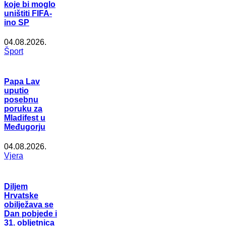
koje bi moglo
uništiti FIFA-
ino SP
04.08.2026.
Šport
Papa Lav
uputio
posebnu
poruku za
Mladifest u
Međugorju
04.08.2026.
Vjera
Diljem
Hrvatske
obilježava se
Dan pobjede i
31. obljetnica