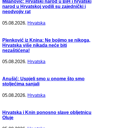
Milanović: Hrvatski narod u BiH i hrvatski
narod u Hrvatskoj vodili su zajednički i
neodvojiv rat
05.08.2026.
Hrvatska
Plenković iz Knina: Ne bojimo se nikoga,
Hrvatska više nikada neće biti
nezaštićena!
05.08.2026.
Hrvatska
Anušić: Uspjeli smo u onome što smo
stoljećima sanjali
05.08.2026.
Hrvatska
Hrvatska i Knin ponosno slave obljetnicu
Oluje