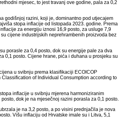
thodni mjesec, to jest travanj ove godine, pala za 0,2
na godišnjoj razini, koji je, dominantno pod utjecajem
 najviša stopa inflacije od listopada 2023. godine. Prema
lacije za energiju iznosi 16,9 posto, za usluge 7,9
k su cijene industrijskih neprehrambenih proizvoda bez
su porasle za 0,4 posto, dok su energije pale za dva
za 0,1 posto. Cijene hrane, pića i duhana u prosjeku su
cijena u svibnju prema klasifikaciji ECOICOP
 Classification of Individual Consumption according to
stopa inflacije u svibnju mjerena harmoniziranim
 posto, dok je na mjesečnoj razini porasla za 0,1 posto.
ubrzala je na 3,2 posto, a po visini prednjačila je nova
sto. Višu inflaciju od Hrvatske imale su i Litva, 5,1