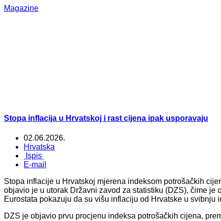
Magazine
Stopa inflacija u Hrvatskoj i rast cijena ipak usporavaju
02.06.2026.
Hrvatska
Ispis
E-mail
Stopa inflacije u Hrvatskoj mjerena indeksom potrošačkih cijena
objavio je u utorak Državni zavod za statistiku (DZS), čime je o
Eurostata pokazuju da su višu inflaciju od Hrvatske u svibnju i
DZS je objavio prvu procjenu indeksa potrošačkih cijena, prema 