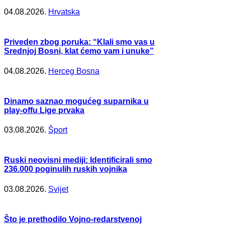
04.08.2026.
Hrvatska
Priveden zbog poruka: “Klali smo vas u
Srednjoj Bosni, klat ćemo vam i unuke”
04.08.2026.
Herceg Bosna
Dinamo saznao mogućeg suparnika u
play-offu Lige prvaka
03.08.2026.
Šport
Ruski neovisni mediji: Identificirali smo
236.000 poginulih ruskih vojnika
03.08.2026.
Svijet
Što je prethodilo Vojno-redarstvenoj