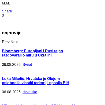
M.M.
Share
0
najnovije
Prev
Next
Bloomberg: Europljani i Rusi tajno
razgovarali o miru u Ukrajini
06.08.2026.
Svijet
Luka Mišetić: Hrvatska je Olujom
oslobodila vlastiti teritorij i spasila BiH
06.08.2026.
Hrvatska