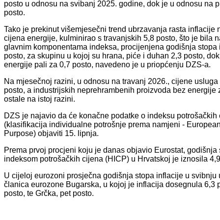
posto u odnosu na svibanj 2025. godine, dok je u odnosu na pre
posto.
Tako je prekinut višemjesečni trend ubrzavanja rasta inflacije 
cijena energije, kulminirao s travanjskih 5,8 posto, što je bila
glavnim komponentama indeksa, procijenjena godišnja stopa inf
posto, za skupinu u kojoj su hrana, piće i duhan 2,3 posto, do
energije pali za 0,7 posto, navedeno je u priopćenju DZS-a.
Na mjesečnoj razini, u odnosu na travanj 2026., cijene usluga 
posto, a industrijskih neprehrambenih proizvoda bez energije 
ostale na istoj razini.
DZS je najavio da će konačne podatke o indeksu potrošačkih 
(klasifikacija individualne potrošnje prema namjeni - European
Purpose) objaviti 15. lipnja.
Prema prvoj procjeni koju je danas objavio Eurostat, godišnja 
indeksom potrošačkih cijena (HICP) u Hrvatskoj je iznosila 4,9
U cijeloj eurozoni prosječna godišnja stopa inflacije u svibnju 
članica eurozone Bugarska, u kojoj je inflacija dosegnula 6,3 po
posto, te Grčka, pet posto.