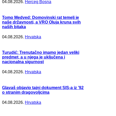
04.08.2026.
Herceg Bosna
Tomo Medved: Domovinski rat temelj je
naše državnosti, a VRO Oluja kruna svih
naših bitaka
04.08.2026.
Hrvatska
Turudić: Trenutačno imamo jedan veliki
predmet, a u njega je uključena i
nacionalna sigurnost
04.08.2026.
Hrvatska
Glavaš objavio tajni dokument SIS-a iz ’92
o stranim dragovoljcima
04.08.2026.
Hrvatska