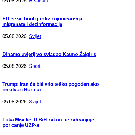
05.08.2026.
Hrvatska
EU će se boriti protiv krijumčarenja
migranata i dezinformacija
05.08.2026.
Svijet
Dinamo uvjerljivo svladao Kauno Žalgiris
05.08.2026.
Šport
Trump: Iran će biti vrlo teško pogođen ako
ne otvori Hormuz
05.08.2026.
Svijet
Luka Mišetić: U BiH zakon ne zabranjuje
poricanje UZP-a