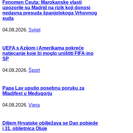
Fenomen Ceuta: Marokanske vlasti
upozorile su Madrid na rizik koji donosi
nedavna presuda španjolskoga Vrhovnog
suda
04.08.2026.
Svijet
UEFA s Azijom i Amerikama pokreće
natjecanje koje bi moglo uništiti FIFA-ino
SP
04.08.2026.
Šport
Papa Lav uputio posebnu poruku za
Mladifest u Međugorju
04.08.2026.
Vjera
Diljem Hrvatske obilježava se Dan pobjede
i 31. obljetnica Oluje