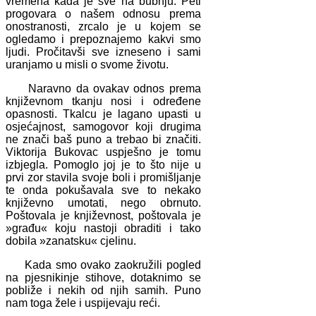
vremena kada je sve na bubnju. Peti
progovara o našem odnosu prema
onostranosti, zrcalo je u kojem se
ogledamo i prepoznajemo kakvi smo
ljudi. Pročitavši sve izneseno i sami
uranjamo u misli o svome životu.
Naravno da ovakav odnos prema
književnom tkanju nosi i određene
opasnosti. Tkalcu je lagano upasti u
osjećajnost, samogovor koji drugima
ne znači baš puno a trebao bi značiti.
Viktorija Bukovac uspješno je tomu
izbjegla. Pomoglo joj je to što nije u
prvi zor stavila svoje boli i promišljanje
te onda pokušavala sve to nekako
književno umotati, nego obrnuto.
Poštovala je književnost, poštovala je
»građu« koju nastoji obraditi i tako
dobila »zanatsku« cjelinu.
Kada smo ovako zaokružili pogled
na pjesnikinje stihove, dotaknimo se
pobliže i nekih od njih samih. Puno
nam toga žele i uspijevaju reći.