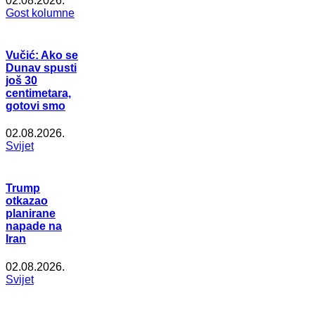
02.08.2026.
Gost kolumne
Vučić: Ako se
Dunav spusti
još 30
centimetara,
gotovi smo
02.08.2026.
Svijet
Trump
otkazao
planirane
napade na
Iran
02.08.2026.
Svijet