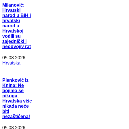
Milanović:
Hrvatski
narod u BiH i
hrvatski
narod u
Hrvatskoj
vodili su
zajednički i
neodvojiv rat
05.08.2026.
Hrvatska
Plenković iz
Knina: Ne
bojimo se
nikoga,
Hrvatska više
nikada neće
biti
nezaštićena!
05.08.2026.