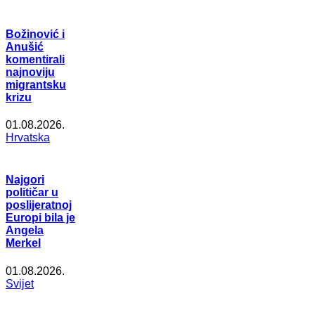
Božinović i
Anušić
komentirali
najnoviju
migrantsku
krizu
01.08.2026.
Hrvatska
Najgori
političar u
poslijeratnoj
Europi bila je
Angela
Merkel
01.08.2026.
Svijet