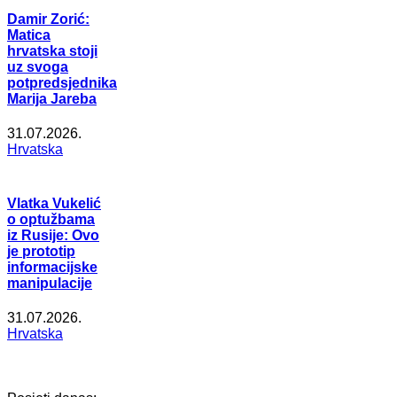
Damir Zorić:
Matica
hrvatska stoji
uz svoga
potpredsjednika
Marija Jareba
31.07.2026.
Hrvatska
Vlatka Vukelić
o optužbama
iz Rusije: Ovo
je prototip
informacijske
manipulacije
31.07.2026.
Hrvatska