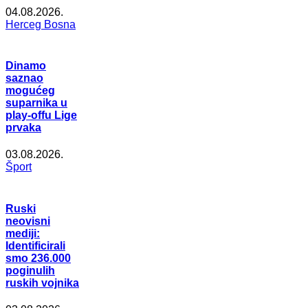
04.08.2026.
Herceg Bosna
Dinamo
saznao
mogućeg
suparnika u
play-offu Lige
prvaka
03.08.2026.
Šport
Ruski
neovisni
mediji:
Identificirali
smo 236.000
poginulih
ruskih vojnika