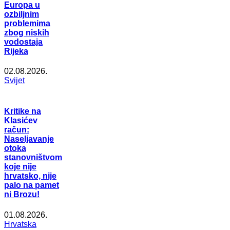
Europa u
ozbiljnim
problemima
zbog niskih
vodostaja
Rijeka
02.08.2026.
Svijet
Kritike na
Klasićev
račun:
Naseljavanje
otoka
stanovništvom
koje nije
hrvatsko, nije
palo na pamet
ni Brozu!
01.08.2026.
Hrvatska