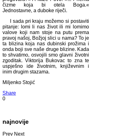
čizme koja bi otela Boga.«
Jednostavne, a duboke riječi.
I sada pri kraju možemo si postaviti
pitanje: lomi li nas život ili mi lomimo
valove koji nam stoje na putu prema
pravoj našoj, Božjoj slici u nama? To je
ta blizina koja nas dubinski prožima i
onda boji sve naše druge blizine. Kada
to shvatimo, osvojili smo glavni životni
zgoditak. Viktorija Bukovac to zna te
uspješno ide životnim, književnim i
inim drugim stazama.
Miljenko Stojić
Share
0
najnovije
Prev
Next