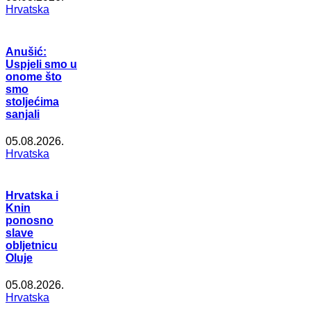
Hrvatska
Anušić:
Uspjeli smo u
onome što
smo
stoljećima
sanjali
05.08.2026.
Hrvatska
Hrvatska i
Knin
ponosno
slave
obljetnicu
Oluje
05.08.2026.
Hrvatska