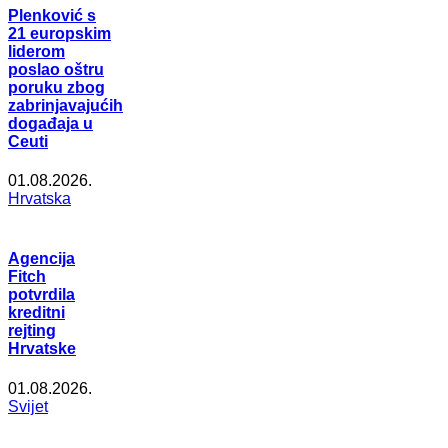
Plenković s
21 europskim
liderom
poslao oštru
poruku zbog
zabrinjavajućih
događaja u
Ceuti
01.08.2026.
Hrvatska
Agencija
Fitch
potvrdila
kreditni
rejting
Hrvatske
01.08.2026.
Svijet