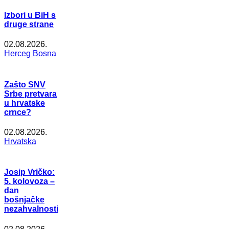
Izbori u BiH s
druge strane
02.08.2026.
Herceg Bosna
Zašto SNV
Srbe pretvara
u hrvatske
crnce?
02.08.2026.
Hrvatska
Josip Vričko:
5. kolovoza –
dan
bošnjačke
nezahvalnosti