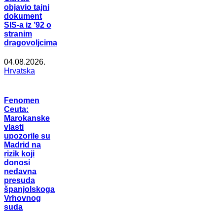
objavio tajni
dokument
SIS-a iz ’92 o
stranim
dragovoljcima
04.08.2026.
Hrvatska
Fenomen
Ceuta:
Marokanske
vlasti
upozorile su
Madrid na
rizik koji
donosi
nedavna
presuda
španjolskoga
Vrhovnog
suda