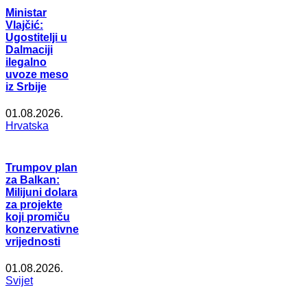
Ministar
Vlajčić:
Ugostitelji u
Dalmaciji
ilegalno
uvoze meso
iz Srbije
01.08.2026.
Hrvatska
Trumpov plan
za Balkan:
Milijuni dolara
za projekte
koji promiču
konzervativne
vrijednosti
01.08.2026.
Svijet