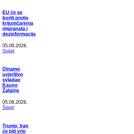
EU će se
boriti protiv
krijumčarenja
migranata i
dezinformacija
05.08.2026.
Svijet
Dinamo
uvjerljivo
svladao
Kauno
Žalgiris
05.08.2026.
Šport
Trump: Iran
će biti vrlo