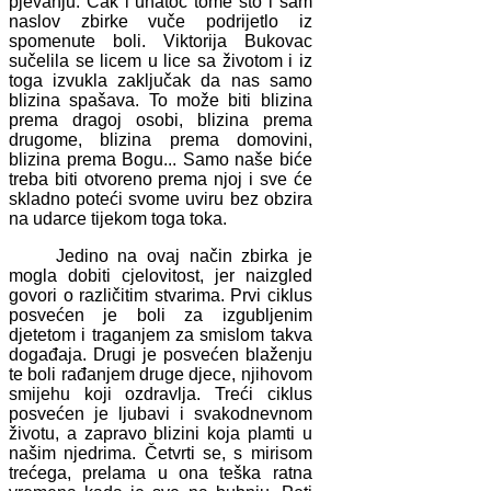
pjevanju. Čak i unatoč tome što i sam
naslov zbirke vuče podrijetlo iz
spomenute boli. Viktorija Bukovac
sučelila se licem u lice sa životom i iz
toga izvukla zaključak da nas samo
blizina spašava. To može biti blizina
prema dragoj osobi, blizina prema
drugome, blizina prema domovini,
blizina prema Bogu... Samo naše biće
treba biti otvoreno prema njoj i sve će
skladno poteći svome uviru bez obzira
na udarce tijekom toga toka.
Jedino na ovaj način zbirka je
mogla dobiti cjelovitost, jer naizgled
govori o različitim stvarima. Prvi ciklus
posvećen je boli za izgubljenim
djetetom i traganjem za smislom takva
događaja. Drugi je posvećen blaženju
te boli rađanjem druge djece, njihovom
smijehu koji ozdravlja. Treći ciklus
posvećen je ljubavi i svakodnevnom
životu, a zapravo blizini koja plamti u
našim njedrima. Četvrti se, s mirisom
trećega, prelama u ona teška ratna