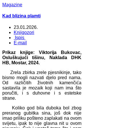
Magazine
Kad blizina plamti
23.01.2026.
Knjigozori
Ispis
E-mail
Prikaz knjige: Viktorija Bukovac,
Osluškujući tišinu, Naklada DHK
HB, Mostar, 2024.
Zrela zbirka zrele pjesnikinje, tako
bismo mogli nazvati djelo pred nama.
Od različitih životnih kamenčića
sastavila je mozaik koji nam ima što
poručiti, i s duhovne i s estetske
strane.
Koliko god bila duboka bol zbog
preranog gubitka sina, još dok nije
imao priliku pošteno zaplakati na ovom
svijetu, ipak to nije glavna nit u ovom