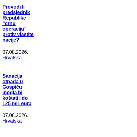
Provodi li
predsjednik
Republike
“crnu
operaciju”
protiv vlastite
nacije?
07.08.2026.
Hrvatska
Sanacija
otpada u
Gospiću
mogla bi
koštati i do
125 mil. eura
07.08.2026.
Hrvatska