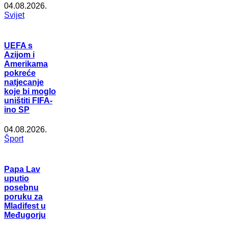
04.08.2026.
Svijet
UEFA s
Azijom i
Amerikama
pokreće
natjecanje
koje bi moglo
uništiti FIFA-
ino SP
04.08.2026.
Šport
Papa Lav
uputio
posebnu
poruku za
Mladifest u
Međugorju