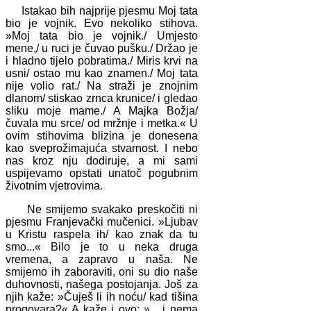
Istakao bih najprije pjesmu Moj tata
bio je vojnik. Evo nekoliko stihova.
»Moj tata bio je vojnik./ Umjesto
mene,/ u ruci je čuvao pušku./ Držao je
i hladno tijelo pobratima./ Miris krvi na
usni/ ostao mu kao znamen./ Moj tata
nije volio rat./ Na straži je znojnim
dlanom/ stiskao zrnca krunice/ i gledao
sliku moje mame./ A Majka Božja/
čuvala mu srce/ od mržnje i metka.« U
ovim stihovima blizina je donesena
kao sveprožimajuća stvarnost. I nebo
nas kroz nju dodiruje, a mi sami
uspijevamo opstati unatoč pogubnim
životnim vjetrovima.
Ne smijemo svakako preskočiti ni
pjesmu Franjevački mučenici. »Ljubav
u Kristu raspela ih/ kao znak da tu
smo...« Bilo je to u neka druga
vremena, a zapravo u naša. Ne
smijemo ih zaboraviti, oni su dio naše
duhovnosti, našega postojanja. Još za
njih kaže: »Čuješ li ih noću/ kad tišina
progovara?« A kaže i ovo: »... i nema