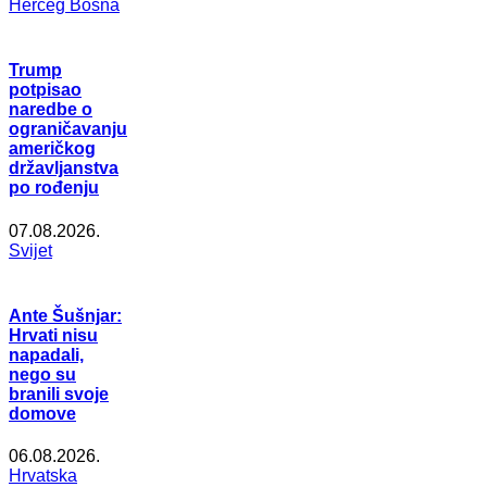
Herceg Bosna
Trump
potpisao
naredbe o
ograničavanju
američkog
državljanstva
po rođenju
07.08.2026.
Svijet
Ante Šušnjar:
Hrvati nisu
napadali,
nego su
branili svoje
domove
06.08.2026.
Hrvatska