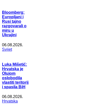
Bloomberg:
Europljani i
Rusi tajno
razgovarali o
miru u
Ukrajini
06.08.2026.
Svijet
Luka Mišetić:
Hrvatska je
Olujom
oslobodila
vlastiti teritorij
i spasila BiH
06.08.2026.
Hrvatska