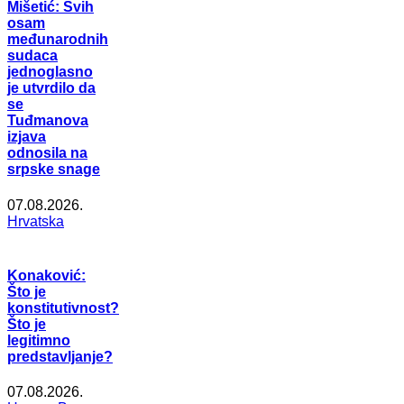
Mišetić: Svih
osam
međunarodnih
sudaca
jednoglasno
je utvrdilo da
se
Tuđmanova
izjava
odnosila na
srpske snage
07.08.2026.
Hrvatska
Konaković:
Što je
konstitutivnost?
Što je
legitimno
predstavljanje?
07.08.2026.