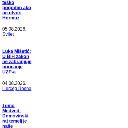
teško
pogođen ako
ne otvori
Hormuz
05.08.2026.
Svijet
Luka Mišetić:
U BiH zakon
ne zabranjuje
poricanje
UZP-a
04.08.2026.
Herceg Bosna
Tomo
Medved:
Domovinski
rat temelj je
naše