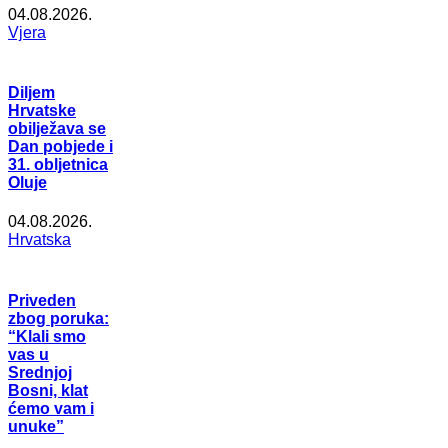
04.08.2026.
Vjera
Diljem
Hrvatske
obilježava se
Dan pobjede i
31. obljetnica
Oluje
04.08.2026.
Hrvatska
Priveden
zbog poruka:
“Klali smo
vas u
Srednjoj
Bosni, klat
ćemo vam i
unuke”