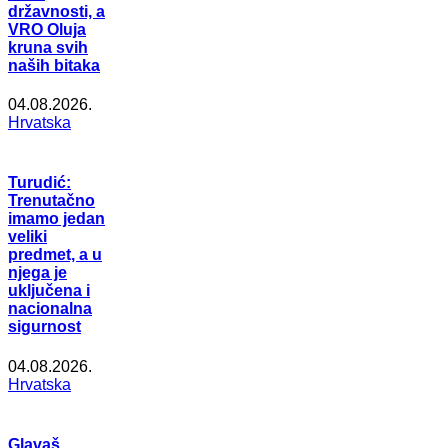
državnosti, a
VRO Oluja
kruna svih
naših bitaka
04.08.2026.
Hrvatska
Turudić:
Trenutačno
imamo jedan
veliki
predmet, a u
njega je
uključena i
nacionalna
sigurnost
04.08.2026.
Hrvatska
Glavaš