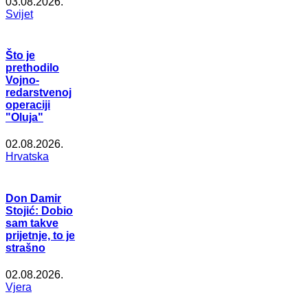
03.08.2026.
Svijet
Što je
prethodilo
Vojno-
redarstvenoj
operaciji
"Oluja"
02.08.2026.
Hrvatska
Don Damir
Stojić: Dobio
sam takve
prijetnje, to je
strašno
02.08.2026.
Vjera