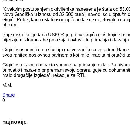
“Ovakvim postupanjem okrivljenika nanesena je šteta od 53.0
Nova Gradiška u iznosu od 32.500 eura”, navodi se u optužnici. 
Grgić i Petek, kao i ostali osumnjičeni da su sudjelovali u na
uhićeni.
Prije nekoliko tjedana USKOK je protiv Grgića i još trojice osu
utjecajem, zlouporabe položaja i ovlasti, te primanja i davanja 
Grgić je osumnjičen u slučaju malverzacija sa zgradom Name u
svog ranijeg poslovnog partnera s kojim je imao tajni ortački ug
Grgić je u travnju odbacio sumnje na primanje mita: “Pa nisam,
prihvatio i naravno pripremam svoju obranu gdje ću dokumentirat
malo drugačije izgleda”, rekao je za RTL.
M.M.
Share
0
najnovije