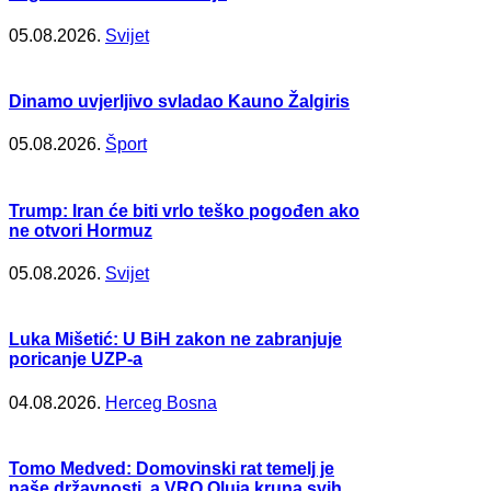
05.08.2026.
Svijet
Dinamo uvjerljivo svladao Kauno Žalgiris
05.08.2026.
Šport
Trump: Iran će biti vrlo teško pogođen ako
ne otvori Hormuz
05.08.2026.
Svijet
Luka Mišetić: U BiH zakon ne zabranjuje
poricanje UZP-a
04.08.2026.
Herceg Bosna
Tomo Medved: Domovinski rat temelj je
naše državnosti, a VRO Oluja kruna svih