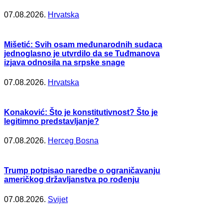
07.08.2026.
Hrvatska
Mišetić: Svih osam međunarodnih sudaca
jednoglasno je utvrdilo da se Tuđmanova
izjava odnosila na srpske snage
07.08.2026.
Hrvatska
Konaković: Što je konstitutivnost? Što je
legitimno predstavljanje?
07.08.2026.
Herceg Bosna
Trump potpisao naredbe o ograničavanju
američkog državljanstva po rođenju
07.08.2026.
Svijet