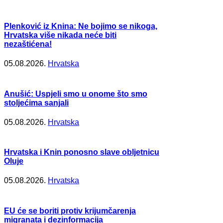
Plenković iz Knina: Ne bojimo se nikoga,
Hrvatska više nikada neće biti
nezaštićena!
05.08.2026.
Hrvatska
Anušić: Uspjeli smo u onome što smo
stoljećima sanjali
05.08.2026.
Hrvatska
Hrvatska i Knin ponosno slave obljetnicu
Oluje
05.08.2026.
Hrvatska
EU će se boriti protiv krijumčarenja
migranata i dezinformacija