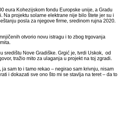
00 eura Kohezijskom fondu Europske unije, a Gradu
Na projektu solarne elektrane nije bilo štete jer su i
mještanju posla za njegove firme, sredinom rujna 2020.
mnjičenih otvorio novu istragu i to zbog trgovanja
mita.
 središtu Nove Gradiške. Grgić je, tvrdi Uskok, od
ovor, tražio mito za ulaganja u projekt na toj zgradi.
 ja sam to i tamo rekao – negirao sam krivnju, nisam
i i dokazati sve ono što mi se stavlja na teret – da to