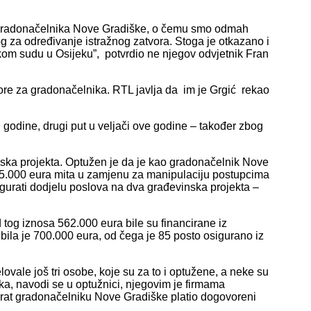
t gradonačelnika Nove Gradiške, o čemu smo odmah
og za određivanje istražnog zatvora. Stoga je otkazano i
skom sudu u Osijeku”, potvrdio ne njegov odvjetnik Fran
re za gradonačelnika. RTL javlja da im je Grgić rekao
. godine, drugi put u veljači ove godine – također zbog
opska projekta. Optužen je da je kao gradonačelnik Nove
15.000 eura mita u zamjenu za manipulaciju postupcima
urati dodjelu poslova na dva građevinska projekta –
 tog iznosa 562.000 eura bile su financirane iz
bila je 700.000 eura, od čega je 85 posto osigurano iz
lovale još tri osobe, koje su za to i optužene, a neke su
eka, navodi se u optužnici, njegovim je firmama
zvrat gradonačelniku Nove Gradiške platio dogovoreni