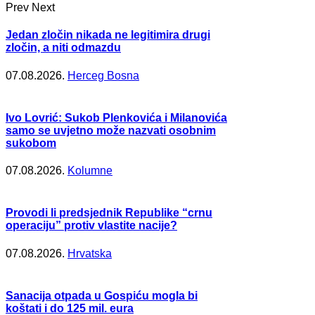
Prev
Next
Jedan zločin nikada ne legitimira drugi
zločin, a niti odmazdu
07.08.2026.
Herceg Bosna
Ivo Lovrić: Sukob Plenkovića i Milanovića
samo se uvjetno može nazvati osobnim
sukobom
07.08.2026.
Kolumne
Provodi li predsjednik Republike “crnu
operaciju” protiv vlastite nacije?
07.08.2026.
Hrvatska
Sanacija otpada u Gospiću mogla bi
koštati i do 125 mil. eura