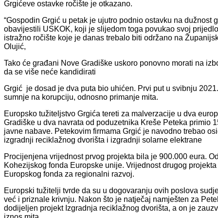
Grgićeve ostavke ročište je otkazano.
“Gospodin Grgić u petak je ujutro podnio ostavku na dužnos
obavijestili USKOK, koji je slijedom toga povukao svoj prijedl
istražno ročište koje je danas trebalo biti održano na Županij
Olujić,
Tako će građani Nove Gradiške uskoro ponovno morati na izbo
da se više neće kandidirati
Grgić je dosad je dva puta bio uhićen. Prvi put u svibnju 2021
sumnje na korupciju, odnosno primanje mita.
Europsko tužiteljstvo Grgića tereti za malverzacije u dva eur
Gradiške u dva navrata od poduzetnika Kreše Peteka primio 
javne nabave. Petekovim firmama Grgić je navodno trebao osig
izgradnji reciklažnog dvorišta i izgradnji solarne elektrane
Procijenjena vrijednost prvog projekta bila je 900.000 eura. Od
Kohezijskog fonda Europske unije. Vrijednost drugog projekta 
Europskog fonda za regionalni razvoj.
Europski tužitelji tvrde da su u dogovaranju ovih poslova sudje
već i priznale krivnju. Nakon što je natječaj namješten za Pet
dodijeljen projekt Izgradnja reciklažnog dvorišta, a on je zau
iznos mita.