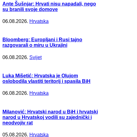
Ante Šušnjar: Hrvati nisu napadali, nego
su branili svoje domove
06.08.2026.
Hrvatska
Bloomberg: Europljani i Rusi tajno
razgovarali o miru u Ukrajini
06.08.2026.
Svijet
Luka Mišetić: Hrvatska je Olujom
oslobodila vlastiti teritorij i spasila BiH
06.08.2026.
Hrvatska
Milanović: Hrvatski narod u BiH i hrvatski
narod u Hrvatskoj vodili su zajednički i
neodvojiv rat
05.08.2026.
Hrvatska