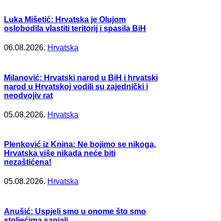
Luka Mišetić: Hrvatska je Olujom
oslobodila vlastiti teritorij i spasila BiH
06.08.2026.
Hrvatska
Milanović: Hrvatski narod u BiH i hrvatski
narod u Hrvatskoj vodili su zajednički i
neodvojiv rat
05.08.2026.
Hrvatska
Plenković iz Knina: Ne bojimo se nikoga,
Hrvatska više nikada neće biti
nezaštićena!
05.08.2026.
Hrvatska
Anušić: Uspjeli smo u onome što smo
stoljećima sanjali