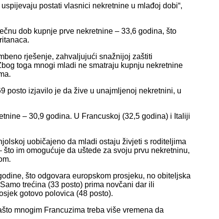
uspijevaju postati vlasnici nekretnine u mlađoj dobi“,
čnu dob kupnje prve nekretnine – 33,6 godina, što
ritanaca.
eno rješenje, zahvaljujući snažnijoj zaštiti
 Zbog toga mnogi mladi ne smatraju kupnju nekretnine
ma.
posto izjavilo je da žive u unajmljenoj nekretnini, u
ine – 30,9 godina. U Francuskoj (32,5 godina) i Italiji
njolskoj uobičajeno da mladi ostaju živjeti s roditeljima
 – što im omogućuje da uštede za svoju prvu nekretninu,
nom.
 godine, što odgovara europskom prosjeku, no obiteljska
Samo trećina (33 posto) prima novčani dar ili
rosjek gotovo polovica (48 posto).
 zašto mnogim Francuzima treba više vremena da