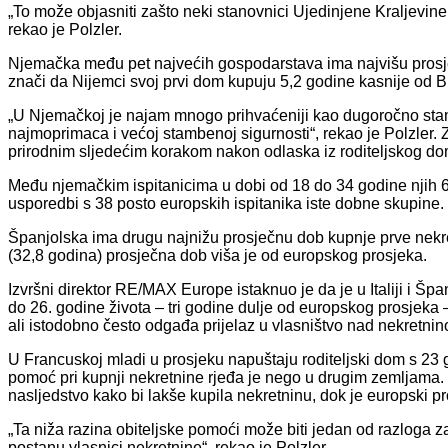
„To može objasniti zašto neki stanovnici Ujedinjene Kraljevine 
rekao je Polzler.
Njemačka među pet najvećih gospodarstava ima najvišu prosje
znači da Nijemci svoj prvi dom kupuju 5,2 godine kasnije od B
„U Njemačkoj je najam mnogo prihvaćeniji kao dugoročno stamb
najmoprimaca i većoj stambenoj sigurnosti“, rekao je Polzler.
prirodnim sljedećim korakom nakon odlaska iz roditeljskog do
Među njemačkim ispitanicima u dobi od 18 do 34 godine njih 69 
usporedbi s 38 posto europskih ispitanika iste dobne skupine.
Španjolska ima drugu najnižu prosječnu dob kupnje prve nekretn
(32,8 godina) prosječna dob viša je od europskog prosjeka.
Izvršni direktor RE/MAX Europe istaknuo je da je u Italiji i Špa
do 26. godine života – tri godine dulje od europskog prosjeka
ali istodobno često odgađa prijelaz u vlasništvo nad nekretni
U Francuskoj mladi u prosjeku napuštaju roditeljski dom s 23
pomoć pri kupnji nekretnine rjeđa je nego u drugim zemljama. 
nasljedstvo kako bi lakše kupila nekretninu, dok je europski p
„Ta niža razina obiteljske pomoći može biti jedan od razloga
postanu vlasnici nekretnine“, rekao je Polzler.