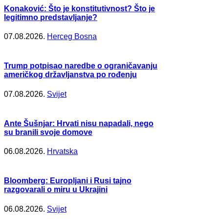
Konaković: Što je konstitutivnost? Što je
legitimno predstavljanje?
07.08.2026.
Herceg Bosna
Trump potpisao naredbe o ograničavanju
američkog državljanstva po rođenju
07.08.2026.
Svijet
Ante Šušnjar: Hrvati nisu napadali, nego
su branili svoje domove
06.08.2026.
Hrvatska
Bloomberg: Europljani i Rusi tajno
razgovarali o miru u Ukrajini
06.08.2026.
Svijet