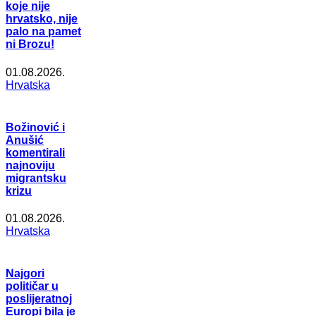
koje nije
hrvatsko, nije
palo na pamet
ni Brozu!
01.08.2026.
Hrvatska
Božinović i
Anušić
komentirali
najnoviju
migrantsku
krizu
01.08.2026.
Hrvatska
Najgori
političar u
poslijeratnoj
Europi bila je