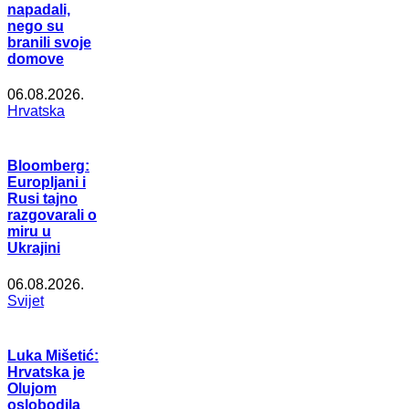
napadali,
nego su
branili svoje
domove
06.08.2026.
Hrvatska
Bloomberg:
Europljani i
Rusi tajno
razgovarali o
miru u
Ukrajini
06.08.2026.
Svijet
Luka Mišetić:
Hrvatska je
Olujom
oslobodila