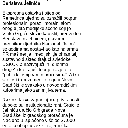
Berislava Jelinića
Ekspresna ostavka i bijeg od
Remetinca ujedno su označili potpuni
profesionalni poraz i moralni slom
onog dijela medijske scene koji je
Vinku Grgiću služio kao štit, predvođen
Berislavom Jelinićem, glavnim
urednikom tjednika Nacional. Jelinić
se godinama postavljao kao najamna
PR mašinerija i medijski tjelohranitelj,
sustavno diskreditirajući svjedoke
USKOK-a nazivajući ih "dilerima
droge" i kreirajući teorije zavjere o
"politički tempiranim procesima". A tko
si dileri i konzumenti droge u Novoj
Gradiški je svakako u novogradiškim
kuloarima jako zanimljiva tema.
Razlozi takve zapanjujuće pristranosti
duboko su institucionalizirani. Grgić je
Jeliniću uručio Grb grada Nove
Gradiške, iz gradskog proračuna je
Nacionalu isplaćeno više od 27.000
eura, a obojicu veže i zajednička