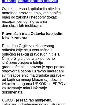
dužnost, danas podnio ostavku
Ova ekspresna kapitulacija nije čin
moralnog prosvjetljenja, već panični
bijeg od zakona i neoboriv dokaz
nezapamćenog izigravanja
demokratskih institucija.
Pravni šah-mat: Ostavka kao jedini
izlaz iz zatvora
Pozadina Grgićeva ekspresnog
odlaska krije se u trenutačnoj i
odlučnoj reakciji pravosudnih tijela.
Čim je Grgić u četvrtak ponovno
službeno zasjeo u fotelju
gradonačelnika, pravno je opet postao
odgovorna osoba i izravno nadređeni
svim zaposlenicima gradske uprave –
od kojih su mnogi ključni svjedoci u
tekućim istragama USKOK-a i EPPO-a
za uzimanje mita i lažiranje
dokumenata.
USKOK je reagirao munjevito,
zatraživši određivanje novog istražnog