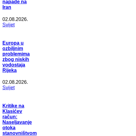
napade na
Iran
02.08.2026.
Svijet
Europa u
ozbiljnim
problemima
zbog niskih
vodostaja
Rijeka
02.08.2026.
Svijet
Kritike na
Klasićev
račun:
Naseljavanje
otoka
stanovništvom