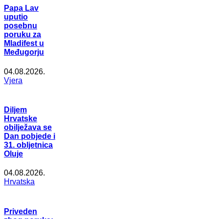
Papa Lav
uputio
posebnu
poruku za
Mladifest u
Međugorju
04.08.2026.
Vjera
Diljem
Hrvatske
obilježava se
Dan pobjede i
31. obljetnica
Oluje
04.08.2026.
Hrvatska
Priveden