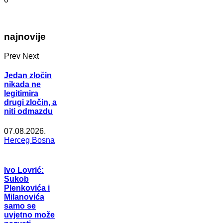
najnovije
Prev
Next
Jedan zločin
nikada ne
legitimira
drugi zločin, a
niti odmazdu
07.08.2026.
Herceg Bosna
Ivo Lovrić:
Sukob
Plenkovića i
Milanovića
samo se
uvjetno može