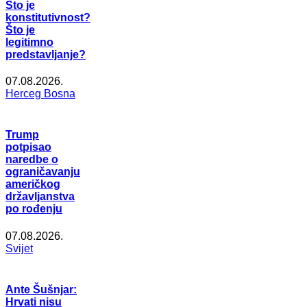
Što je
konstitutivnost?
Što je
legitimno
predstavljanje?
07.08.2026.
Herceg Bosna
Trump
potpisao
naredbe o
ograničavanju
američkog
državljanstva
po rođenju
07.08.2026.
Svijet
Ante Šušnjar:
Hrvati nisu