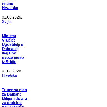
rejting
Hrvatske
01.08.2026.
Svijet
Ministar
Vlajčić:
Ugostitelji u
Dalmaciji
ilegalno
uvoze meso
iz Srbije
01.08.2026.
Hrvatska
Trumpov plan
za Balkan:
Milijuni dolara
za projekte