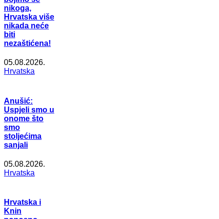
nikoga,
Hrvatska više
nikada neće
biti
nezaštićena!
05.08.2026.
Hrvatska
Anušić:
Uspjeli smo u
onome što
smo
stoljećima
sanjali
05.08.2026.
Hrvatska
Hrvatska i
Knin