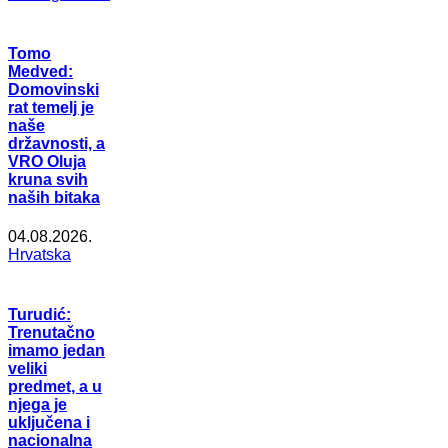
Tomo
Medved:
Domovinski
rat temelj je
naše
državnosti, a
VRO Oluja
kruna svih
naših bitaka
04.08.2026.
Hrvatska
Turudić:
Trenutačno
imamo jedan
veliki
predmet, a u
njega je
uključena i
nacionalna