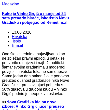
Magazine
Kako je Vinko Grgić u manje od 24
sata prevario birače, iskoristio Novu
Gradišku i pobjegao od Remetinca!
13.06.2026.
Hrvatska
Ispis
E-mail
Ono što je tjednima najavljivano kao
neizbježan pravni epilog, u petak se
pretvorilo u najveći i najbrži politički
šamar svojim građanima u modernoj
povijesti hrvatske lokalne samouprave.
Samo jedan dan nakon što je ponovno
preuzeo dužnost gradonačelnika Nove
Gradiške – proslavljajući pobjedu s
58% glasova u drugom krugu – Vinko
Grgić podnio je neopozivu ostavku.
>>
Nova Gradiška ide na nove
izbore: Vinko Grgić jučer preuzeo