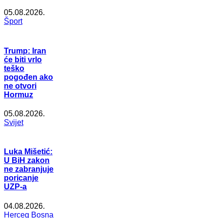
05.08.2026.
Šport
Trump: Iran
će biti vrlo
teško
pogođen ako
ne otvori
Hormuz
05.08.2026.
Svijet
Luka Mišetić:
U BiH zakon
ne zabranjuje
poricanje
UZP-a
04.08.2026.
Herceg Bosna