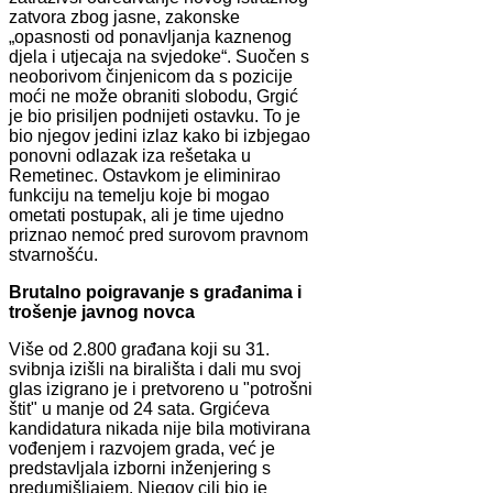
zatvora zbog jasne, zakonske
„opasnosti od ponavljanja kaznenog
djela i utjecaja na svjedoke“. Suočen s
neoborivom činjenicom da s pozicije
moći ne može obraniti slobodu, Grgić
je bio prisiljen podnijeti ostavku. To je
bio njegov jedini izlaz kako bi izbjegao
ponovni odlazak iza rešetaka u
Remetinec. Ostavkom je eliminirao
funkciju na temelju koje bi mogao
ometati postupak, ali je time ujedno
priznao nemoć pred surovom pravnom
stvarnošću.
Brutalno poigravanje s građanima i
trošenje javnog novca
Više od 2.800 građana koji su 31.
svibnja izišli na birališta i dali mu svoj
glas izigrano je i pretvoreno u "potrošni
štit" u manje od 24 sata. Grgićeva
kandidatura nikada nije bila motivirana
vođenjem i razvojem grada, već je
predstavljala izborni inženjering s
predumišljajem. Njegov cilj bio je