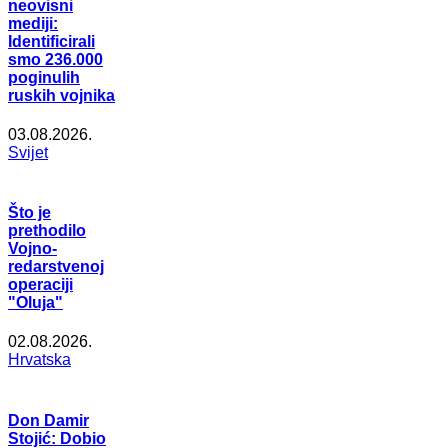
neovisni
mediji:
Identificirali
smo 236.000
poginulih
ruskih vojnika
03.08.2026.
Svijet
Što je
prethodilo
Vojno-
redarstvenoj
operaciji
"Oluja"
02.08.2026.
Hrvatska
Don Damir
Stojić: Dobio