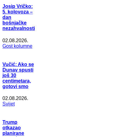
Josip Vričko:
5. kolovoza –
dan
bošnjačke
nezahvalnosti
02.08.2026.
Gost kolumne
Vučić: Ako se
Dunav spusti
još 30
centimetara,
gotovi smo
02.08.2026.
Svijet
Trump
otkazao
planirane