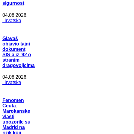
sigurnost
04.08.2026.
Hrvatska
Glavaš
objavio tajni
dokument
SIS-a iz ’92 o
stranim
dragovoljcima
04.08.2026.
Hrvatska
Fenomen
Ceuta:
Marokanske
vlasti
upozorile su
Madrid na
rizik koji