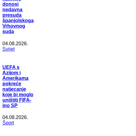
donosi
nedavna
presuda
španjolskoga
Vrhovnog
suda
04.08.2026.
Svijet
UEFA s
Azijom i
Amerikama
pokreće
natjecanje
koje bi moglo
uništiti FIFA-
ino SP
04.08.2026.
Šport