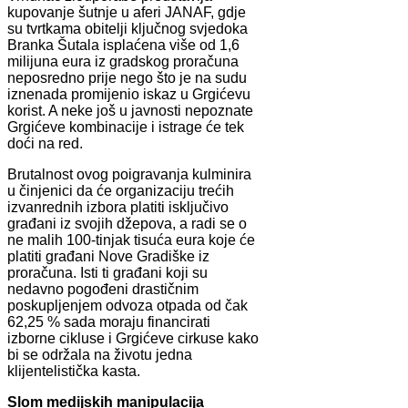
kupovanje šutnje u aferi JANAF, gdje
su tvrtkama obitelji ključnog svjedoka
Branka Šutala isplaćena više od 1,6
milijuna eura iz gradskog proračuna
neposredno prije nego što je na sudu
iznenada promijenio iskaz u Grgićevu
korist. A neke još u javnosti nepoznate
Grgićeve kombinacije i istrage će tek
doći na red.
Brutalnost ovog poigravanja kulminira
u činjenici da će organizaciju trećih
izvanrednih izbora platiti isključivo
građani iz svojih džepova, a radi se o
ne malih 100-tinjak tisuća eura koje će
platiti građani Nove Gradiške iz
proračuna. Isti ti građani koji su
nedavno pogođeni drastičnim
poskupljenjem odvoza otpada od čak
62,25 % sada moraju financirati
izborne cikluse i Grgićeve cirkuse kako
bi se održala na životu jedna
klijentelistička kasta.
Slom medijskih manipulacija