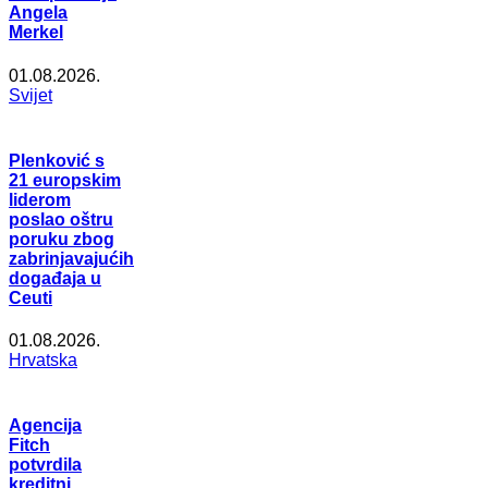
Angela
Merkel
01.08.2026.
Svijet
Plenković s
21 europskim
liderom
poslao oštru
poruku zbog
zabrinjavajućih
događaja u
Ceuti
01.08.2026.
Hrvatska
Agencija
Fitch
potvrdila
kreditni