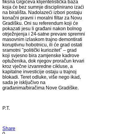
fiksna Grgićeva klijentelistička baza
koja će bez sumnje disciplinirano izaći
na birališta. Nadolazeći izbori postaju
konačni pravni i moralni filtar za Novu
Gradišku. Oni su referendum koji će
pokazati jesu li građani nakon bolnog
otrježnjenja i 24-satne prevare spremni
masovnim izlaskom trajno demontirati
koruptivnu hobotnicu, ili će grad ostati
sramotni "politički kuriozitet" – grad
koji svjesno bira zamjenske kadrove
optuženika, dok njegov proračun krvari
kroz vječne izvanredne cikluse, a
kapitalne investicije ostaju u trajnoj
blokadi. Teret odluke, više nego ikad,
sada je isključivo na
građanima/biračima Nove Gradiške.
P.T.
Share
0