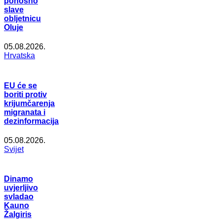
ponosno
slave
obljetnicu
Oluje
05.08.2026.
Hrvatska
EU će se
boriti protiv
krijumčarenja
migranata i
dezinformacija
05.08.2026.
Svijet
Dinamo
uvjerljivo
svladao
Kauno
Žalgiris