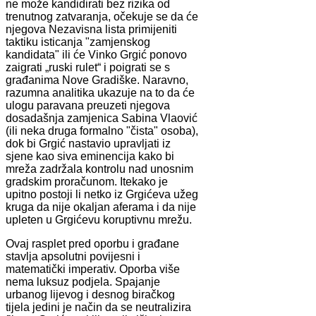
ne može kandidirati bez rizika od
trenutnog zatvaranja, očekuje se da će
njegova Nezavisna lista primijeniti
taktiku isticanja "zamjenskog
kandidata" ili će Vinko Grgić ponovo
zaigrati „ruski rulet“ i poigrati se s
građanima Nove Gradiške. Naravno,
razumna analitika ukazuje na to da će
ulogu paravana preuzeti njegova
dosadašnja zamjenica Sabina Vlaović
(ili neka druga formalno "čista" osoba),
dok bi Grgić nastavio upravljati iz
sjene kao siva eminencija kako bi
mreža zadržala kontrolu nad unosnim
gradskim proračunom. Itekako je
upitno postoji li netko iz Grgićeva užeg
kruga da nije okaljan aferama i da nije
upleten u Grgićevu koruptivnu mrežu.
Ovaj rasplet pred oporbu i građane
stavlja apsolutni povijesni i
matematički imperativ. Oporba više
nema luksuz podjela. Spajanje
urbanog lijevog i desnog biračkog
tijela jedini je način da se neutralizira