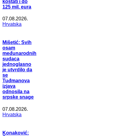
koštati i do
125 mil. eura
07.08.2026.
Hrvatska
Mišetić: Svih
osam
međunarodnih
sudaca
jednoglasno
je utvrdilo da
se
Tuđmanova
izjava
odnosila na
srpske snage
07.08.2026.
Hrvatska
Konaković: