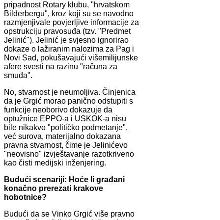
pripadnost Rotary klubu, "hrvatskom
Bilderbergu", kroz koji su se navodno
razmjenjivale povjerljive informacije za
opstrukciju pravosuđa (tzv. "Predmet
Jelinić"). Jelinić je svjesno ignorirao
dokaze o lažiranim nalozima za Pag i
Novi Sad, pokušavajući višemilijunske
afere svesti na razinu "računa za
smuđa".
No, stvarnost je neumoljiva. Činjenica
da je Grgić morao panično odstupiti s
funkcije neoborivo dokazuje da
optužnice EPPO-a i USKOK-a nisu
bile nikakvo "političko podmetanje",
već surova, materijalno dokazana
pravna stvarnost, čime je Jelinićevo
"neovisno" izvještavanje razotkriveno
kao čisti medijski inženjering.
Budući scenariji: Hoće li građani
konačno prerezati krakove
hobotnice?
Budući da se Vinko Grgić više pravno