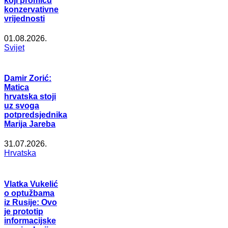
koji promiču
konzervativne
vrijednosti
01.08.2026.
Svijet
Damir Zorić:
Matica
hrvatska stoji
uz svoga
potpredsjednika
Marija Jareba
31.07.2026.
Hrvatska
Vlatka Vukelić
o optužbama
iz Rusije: Ovo
je prototip
informacijske