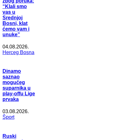
zbog poruka:
“Klali smo
vas u
Srednjoj
Bosni, klat
ćemo vam i
unuke”
04.08.2026.
Herceg Bosna
Dinamo
saznao
mogućeg
suparnika u
play-offu Lige
prvaka
03.08.2026.
Šport
Ruski