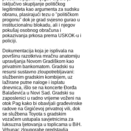
isključivo skupljanje političkog
legitimiteta kao argumenta za sudsku
obranu, plasirajući tezu o "političkom
progonu" dok je grad svjesno gurao u
institucionalnu blokadu, ali i njegov
pokušaj osobnog obračuna i
pokazivanja prkosa prema USKOK-u i
policiji.
Dokumentacija koja je isplivala na
površinu razotkriva mračnu anatomiju
upravljanja Novom Gradiškom kao
privatnim bankomatom. Gradski su
resursi sustavno zloupotrebljavani:
službenim gradskim kombijem, uz
lažirane putne naloge i isplatu
dnevnica, išlo se na koncerte Đorđa
Balaševića u Novi Sad. Gradski su
zaposlenici u radno vrijeme voženi na
otok Pag kako bi obavljali građevinske
radove na Grgićevoj privatnoj vili, dok
se službena Toyota s gradskim
vozačem ustupala savjetnicima za
luksuzna ljetovanja u toplicama u BiH.
Vrhunac zlouporabe predstavlja