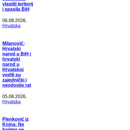
vlastiti teritorij
i spasila BiH
06.08.2026.
Hrvatska
Milanović:
Hrvatski
narod u BiH i
hrvatski
narod u
Hrvatskoj
vodili su
zajednički i
neodvojiv rat
05.08.2026.
Hrvatska
Plenković iz
Knina: Ne
bojimo se