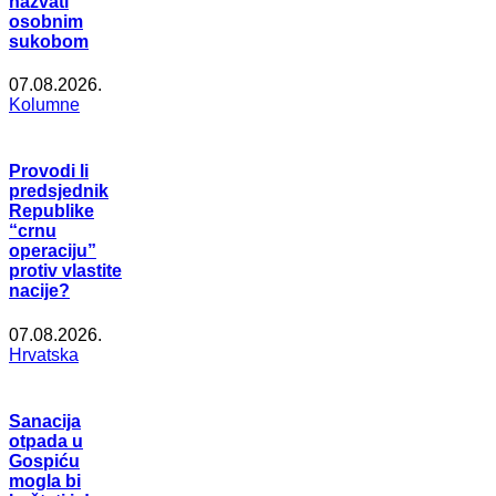
nazvati
osobnim
sukobom
07.08.2026.
Kolumne
Provodi li
predsjednik
Republike
“crnu
operaciju”
protiv vlastite
nacije?
07.08.2026.
Hrvatska
Sanacija
otpada u
Gospiću
mogla bi