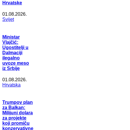
Hrvatske
01.08.2026.
Svijet
Ministar
Vlajčić:
Ugostitelji u
Dalmaciji
ilegalno
uvoze meso
iz Srbije
01.08.2026.
Hrvatska
Trumpov plan
za Balkan:
Milijuni dolara
za projekte
koji promiču
konzervativne