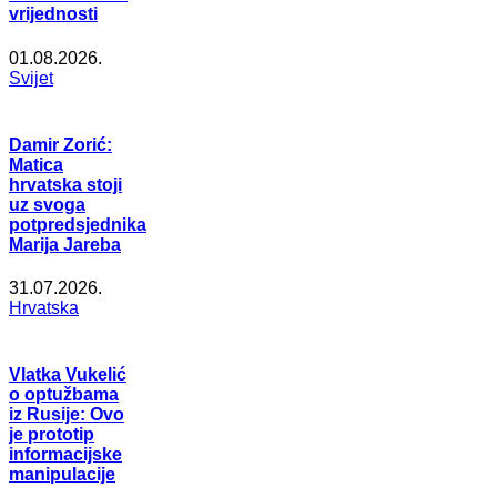
vrijednosti
01.08.2026.
Svijet
Damir Zorić:
Matica
hrvatska stoji
uz svoga
potpredsjednika
Marija Jareba
31.07.2026.
Hrvatska
Vlatka Vukelić
o optužbama
iz Rusije: Ovo
je prototip
informacijske
manipulacije