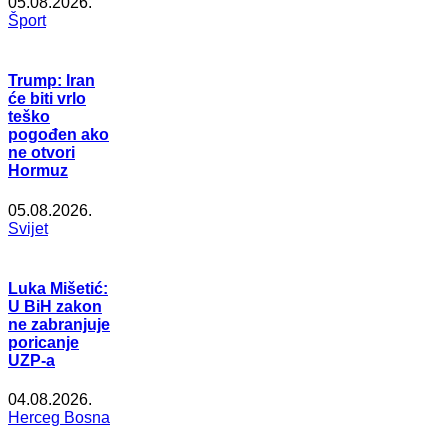
05.08.2026.
Šport
Trump: Iran
će biti vrlo
teško
pogođen ako
ne otvori
Hormuz
05.08.2026.
Svijet
Luka Mišetić:
U BiH zakon
ne zabranjuje
poricanje
UZP-a
04.08.2026.
Herceg Bosna