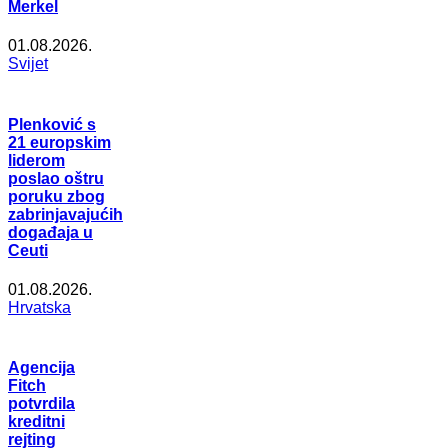
Merkel
01.08.2026.
Svijet
Plenković s
21 europskim
liderom
poslao oštru
poruku zbog
zabrinjavajućih
događaja u
Ceuti
01.08.2026.
Hrvatska
Agencija
Fitch
potvrdila
kreditni
rejting