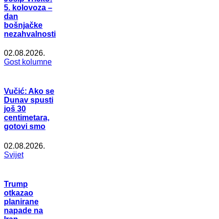
5. kolovoza –
dan
bošnjačke
nezahvalnosti
02.08.2026.
Gost kolumne
Vučić: Ako se
Dunav spusti
još 30
centimetara,
gotovi smo
02.08.2026.
Svijet
Trump
otkazao
planirane
napade na