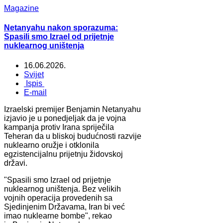
Magazine
Netanyahu nakon sporazuma:
Spasili smo Izrael od prijetnje
nuklearnog uništenja
16.06.2026.
Svijet
Ispis
E-mail
Izraelski premijer Benjamin Netanyahu
izjavio je u ponedjeljak da je vojna
kampanja protiv Irana spriječila
Teheran da u bliskoj budućnosti razvije
nuklearno oružje i otklonila
egzistencijalnu prijetnju židovskoj
državi.
"Spasili smo Izrael od prijetnje
nuklearnog uništenja. Bez velikih
vojnih operacija provedenih sa
Sjedinjenim Državama, Iran bi već
imao nuklearne bombe", rekao