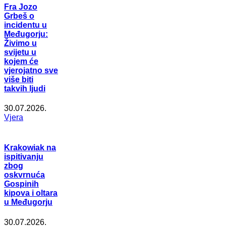
Fra Jozo
Grbeš o
incidentu u
Međugorju:
Živimo u
svijetu u
kojem će
vjerojatno sve
više biti
takvih ljudi
30.07.2026.
Vjera
Krakowiak na
ispitivanju
zbog
oskvrnuća
Gospinih
kipova i oltara
u Međugorju
30.07.2026.