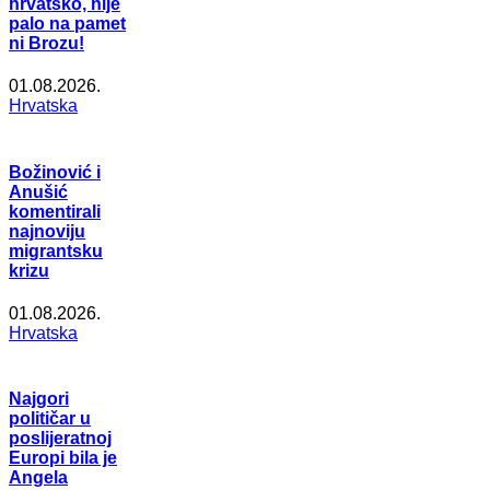
hrvatsko, nije
palo na pamet
ni Brozu!
01.08.2026.
Hrvatska
Božinović i
Anušić
komentirali
najnoviju
migrantsku
krizu
01.08.2026.
Hrvatska
Najgori
političar u
poslijeratnoj
Europi bila je
Angela