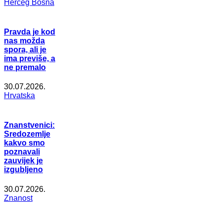
Herceg Bosna
Pravda je kod
nas možda
spora, ali je
ima previše, a
ne premalo
30.07.2026.
Hrvatska
Znanstvenici:
Sredozemlje
kakvo smo
poznavali
zauvijek je
izgubljeno
30.07.2026.
Znanost