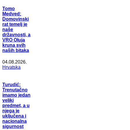
Tomo
Medved:
Domovinski
rat temelj je
naše
državnosti, a
VRO Oluja
kruna svih
naših bitaka
04.08.2026.
Hrvatska
Turudić:
Trenutačno
imamo jedan
veliki
predmet, a u
njega je
uključena i
nacionalna
sigurnost