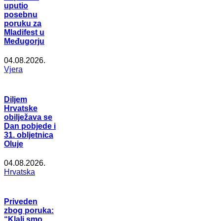
uputio
posebnu
poruku za
Mladifest u
Međugorju
04.08.2026.
Vjera
Diljem
Hrvatske
obilježava se
Dan pobjede i
31. obljetnica
Oluje
04.08.2026.
Hrvatska
Priveden
zbog poruka:
“Klali smo