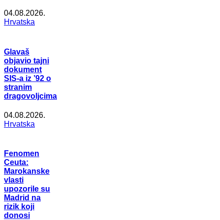
04.08.2026.
Hrvatska
Glavaš
objavio tajni
dokument
SIS-a iz ’92 o
stranim
dragovoljcima
04.08.2026.
Hrvatska
Fenomen
Ceuta:
Marokanske
vlasti
upozorile su
Madrid na
rizik koji
donosi