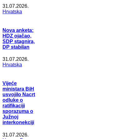
31.07.2026.
Hrvatska
Nova anketa:
HDZ ojačao,
SDP stagnira,
DP stabilan
31.07.2026.
Hrvatska
Vijeće
ministara BiH
usvojilo Nacrt
odluke o
ratifikaciji
sporazuma o
Južnoj
interkonekciji
31.07.2026.