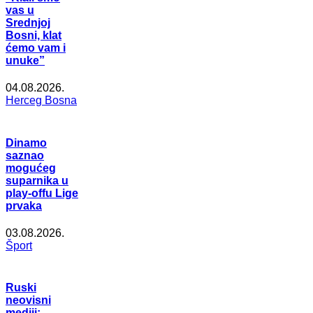
vas u
Srednjoj
Bosni, klat
ćemo vam i
unuke”
04.08.2026.
Herceg Bosna
Dinamo
saznao
mogućeg
suparnika u
play-offu Lige
prvaka
03.08.2026.
Šport
Ruski
neovisni
mediji: