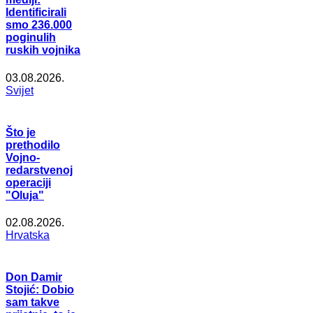
Identificirali
smo 236.000
poginulih
ruskih vojnika
03.08.2026.
Svijet
Što je
prethodilo
Vojno-
redarstvenoj
operaciji
"Oluja"
02.08.2026.
Hrvatska
Don Damir
Stojić: Dobio
sam takve