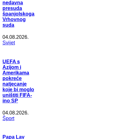
nedavna
presuda
španjolskoga
Vrhovnog
suda
04.08.2026.
Svijet
UEFA s
Azijom i
Amerikama
pokreće
natjecanje
koje bi moglo
uništiti FIFA-
ino SP
04.08.2026.
Šport
Papa Lav