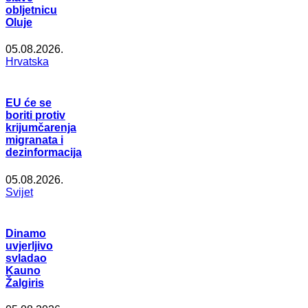
obljetnicu
Oluje
05.08.2026.
Hrvatska
EU će se
boriti protiv
krijumčarenja
migranata i
dezinformacija
05.08.2026.
Svijet
Dinamo
uvjerljivo
svladao
Kauno
Žalgiris