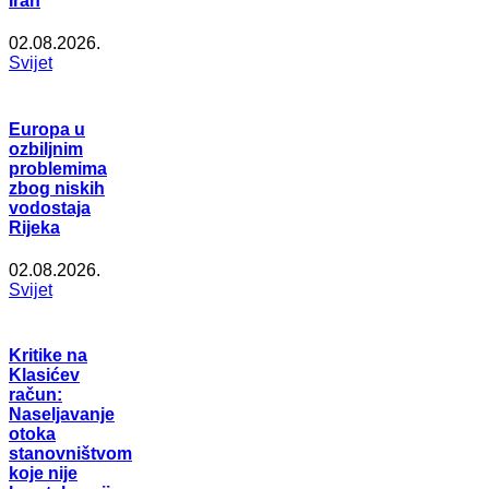
Iran
02.08.2026.
Svijet
Europa u
ozbiljnim
problemima
zbog niskih
vodostaja
Rijeka
02.08.2026.
Svijet
Kritike na
Klasićev
račun:
Naseljavanje
otoka
stanovništvom
koje nije