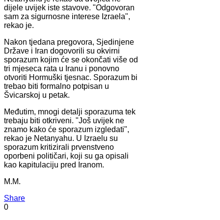
dijele uvijek iste stavove. "Odgovoran
sam za sigurnosne interese Izraela",
rekao je.
Nakon tjedana pregovora, Sjedinjene
Države i Iran dogovorili su okvirni
sporazum kojim će se okončati više od
tri mjeseca rata u Iranu i ponovno
otvoriti Hormuški tjesnac. Sporazum bi
trebao biti formalno potpisan u
Švicarskoj u petak.
Međutim, mnogi detalji sporazuma tek
trebaju biti otkriveni. "Još uvijek ne
znamo kako će sporazum izgledati",
rekao je Netanyahu. U Izraelu su
sporazum kritizirali prvenstveno
oporbeni političari, koji su ga opisali
kao kapitulaciju pred Iranom.
M.M.
Share
0