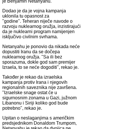
je Benjamin Netanyahu.
Dodao je da je vojna kampanja
uklonila tu opasnost za
"godine". Teheran niječe navode o
razvoju nuklearnog oružja, inzistirajući
da je nuklearni program namijenjen
isključivo civilnim svrhama.
Netanyahu je ponovio da nikada neće
dopustiti Iranu da se dočepa
nuklearnog oružja. "Sa ili bez
sporazuma, dokle god sam premijer
Izraela, to se neće dogoditi", rekao je.
Također je rekao da izraelska
kampanja protiv Irana i njegovih
regionalnih saveznika nije završena.
"Izraelske snage ostat će u
sigurnosnim zonama u Gazi, južnom
Libanonu i Siriji koliko god bude
potrebno", rekao je.
Upitan o neslaganjima s američkim
predsjednikom Donaldom Trumpom,
Netanyahu je rekao da dvojica ne