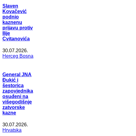
Slaven
Kovačević
podnio
kaznenu
prijavu protiv
Ilije
Cvitanovića
30.07.2026.
Herceg Bosna
General JNA
Đukić i
šestorica
zapovjednika
osuđeni na
višegodišnje
zatvorske
kazne
30.07.2026.
Hrvatska