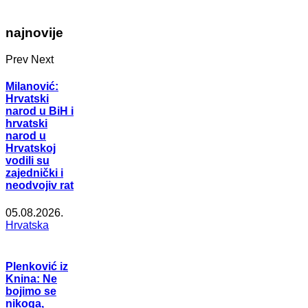
najnovije
Prev
Next
Milanović:
Hrvatski
narod u BiH i
hrvatski
narod u
Hrvatskoj
vodili su
zajednički i
neodvojiv rat
05.08.2026.
Hrvatska
Plenković iz
Knina: Ne
bojimo se
nikoga,