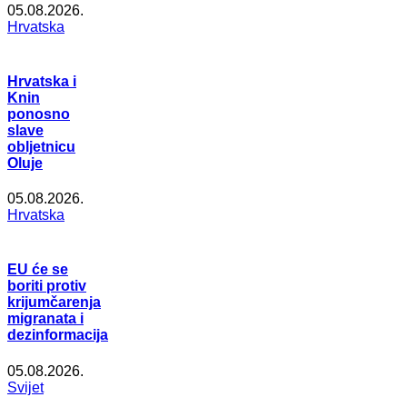
05.08.2026.
Hrvatska
Hrvatska i
Knin
ponosno
slave
obljetnicu
Oluje
05.08.2026.
Hrvatska
EU će se
boriti protiv
krijumčarenja
migranata i
dezinformacija
05.08.2026.
Svijet