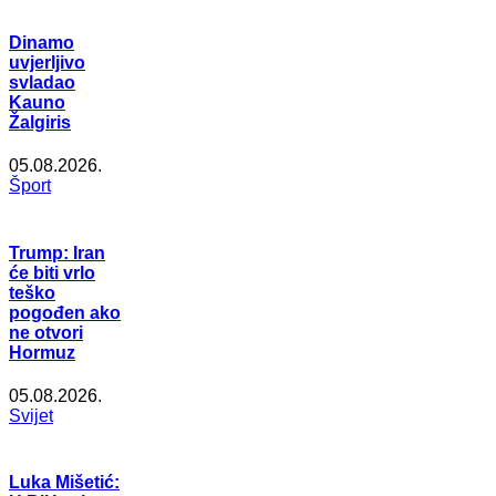
Dinamo
uvjerljivo
svladao
Kauno
Žalgiris
05.08.2026.
Šport
Trump: Iran
će biti vrlo
teško
pogođen ako
ne otvori
Hormuz
05.08.2026.
Svijet
Luka Mišetić: