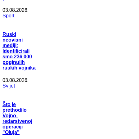
03.08.2026.
Šport
Ruski
neovisni
mediji:
Identificirali
smo 236.000
poginulih
ruskih vojnika
03.08.2026.
Svijet
Što je
prethodilo
Vojno-
redarstvenoj
operaciji
"Oluja"