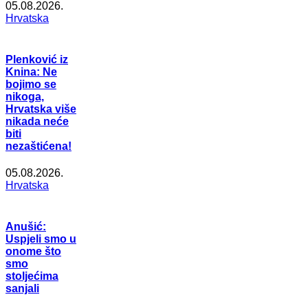
05.08.2026.
Hrvatska
Plenković iz
Knina: Ne
bojimo se
nikoga,
Hrvatska više
nikada neće
biti
nezaštićena!
05.08.2026.
Hrvatska
Anušić:
Uspjeli smo u
onome što
smo
stoljećima
sanjali