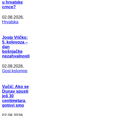
u hrvatske
crnce?
02.08.2026.
Hrvatska
Josip Vričko:
5. kolovoza –
dan
bošnjačke
nezahvalnosti
02.08.2026.
Gost kolumne
Vučić: Ako se
Dunav spusti
još 30
centimetara,
gotovi smo
02.08.2026.