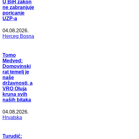
U BiH zakon
ne zabranjuje
poricanje
UZP-a
04.08.2026.
Herceg Bosna
Tomo
Medved:
Domovinski
rat temelj je
naše
državnosti, a
VRO Oluja
kruna svih
naših bitaka
04.08.2026.
Hrvatska
Turudić: