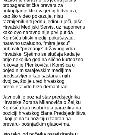
propagandistička prevara za
prikupljanje klikova jer njih dvojica,
kao što video pokazuje, nisu
razmijenili niti jednu jedinu riječi, piše
Hrvatski Medijski Servis, uz napomenu
kako ovo naravno nije prvi put da
Komšiću bliski mediji pokušavaju,
naravno uzaludno, “mitraljescu”
pribaviti “priznanje” državnog vrha
Hrvatske. Sjetimo se slučaja kada je
prije nekoliko godina slično kurtoazno
rukovanje Plenkovića i Komšića u
pojedinim sarajevskim medijima
predstavljeno kao sastanak njih
dvojice, što je ured hrvatskog
premijera vrlo brzo demantirao.
Javnosti je poznat stav predsjednika
Hrvatske Zorana Milanovića o Željku
Komšiću kao osobi koja parazitira na
poziciji hrvatskog člana Predsjedništva
i koji je na tu poziciju izabran na
prevaru- bošnjačkim glasovima.
Isto tako, od početka paratiziranja u