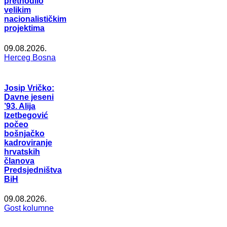
prethodilo
velikim
nacionalističkim
projektima
09.08.2026.
Herceg Bosna
Josip Vričko:
Davne jeseni
’93. Alija
Izetbegović
počeo
bošnjačko
kadroviranje
hrvatskih
članova
Predsjedništva
BiH
09.08.2026.
Gost kolumne