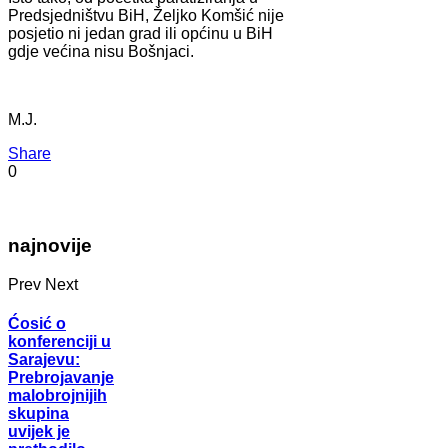
Predsjedništvu BiH, Željko Komšić nije
posjetio ni jedan grad ili općinu u BiH
gdje većina nisu Bošnjaci.
M.J.
Share
0
najnovije
Prev
Next
Ćosić o
konferenciji u
Sarajevu:
Prebrojavanje
malobrojnijih
skupina
uvijek je