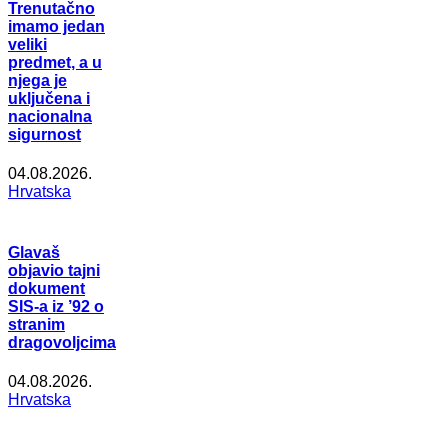
Trenutačno
imamo jedan
veliki
predmet, a u
njega je
uključena i
nacionalna
sigurnost
04.08.2026.
Hrvatska
Glavaš
objavio tajni
dokument
SIS-a iz ’92 o
stranim
dragovoljcima
04.08.2026.
Hrvatska