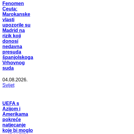
Fenomen
Ceuta:
Marokanske
vlasti
upozorile su
Madrid na
rizik koji
donosi
nedavna
presuda
španjolskoga
Vrhovnog
suda
04.08.2026.
Svijet
UEFA s
Azijom i
Amerikama
pokreće
natjecanje
koje bi moglo