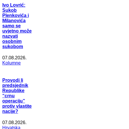
Ivo Lovrić:
Sukob
Plenkovića i
Milanovića
samo se
uvjetno može
nazvati
osobnim
sukobom
07.08.2026.
Kolumne
Provodi li
predsjednik
Republike
“crnu
operaciju”
protiv vlastite
nacije?
07.08.2026.
Hrvatska