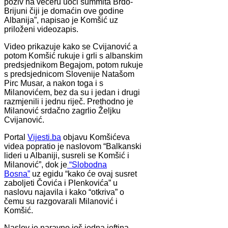
poziv na večeru uoči summita Brdo-
Brijuni čiji je domaćin ove godine
Albanija”, napisao je Komšić uz
priloženi videozapis.
Video prikazuje kako se Cvijanović a
potom Komšić rukuje i grli s albanskim
predsjednikom Begajom, potom rukuje
s predsjednicom Slovenije Natašom
Pirc Musar, a nakon toga i s
Milanovićem, bez da su i jedan i drugi
razmjenili i jednu riječ. Prethodno je
Milanović srdačno zagrlio Željku
Cvijanović.
Portal
Vijesti.ba
objavu Komšićeva
videa popratio je naslovom “Balkanski
lideri u Albaniji, susreli se Komšić i
Milanović”, dok je
“Slobodna
Bosna”
uz egidu “kako će ovaj susret
zaboljeti Čovića i Plenkovića” u
naslovu najavila i kako “otkriva” o
čemu su razgovarali Milanović i
Komšić.
Naslov je naravno još jedna jeftina