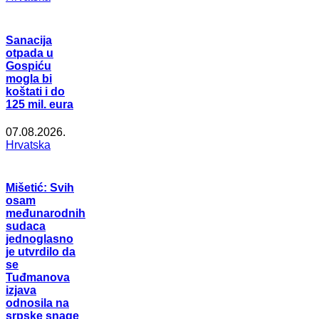
Sanacija
otpada u
Gospiću
mogla bi
koštati i do
125 mil. eura
07.08.2026.
Hrvatska
Mišetić: Svih
osam
međunarodnih
sudaca
jednoglasno
je utvrdilo da
se
Tuđmanova
izjava
odnosila na
srpske snage