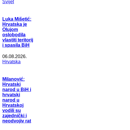
Svijet
Luka Mišetić:
Hrvatska je
Olujom
oslobodila
vlastiti teritorij
i spasila BiH
06.08.2026.
Hrvatska
Milanović:
Hrvatski
narod u BiH i
hrvatski
narod u
Hrvatskoj
vodili su
zajednički i
neodvojiv rat