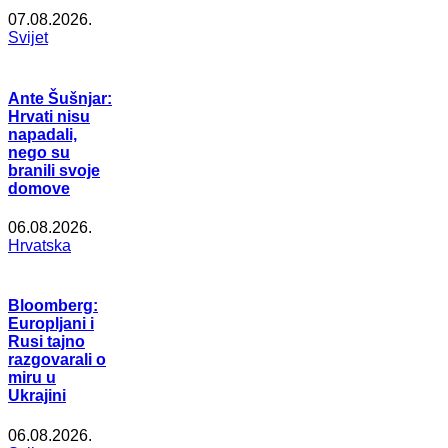
07.08.2026.
Svijet
Ante Šušnjar:
Hrvati nisu
napadali,
nego su
branili svoje
domove
06.08.2026.
Hrvatska
Bloomberg:
Europljani i
Rusi tajno
razgovarali o
miru u
Ukrajini
06.08.2026.