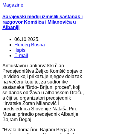
Magazine
Sarajevski mediji izmislili sastanak i
razgovor Komšića i Milanovića u
Albaniji
06.10.2025.
Herceg Bosna
Ispis
E-mail
Antiustavni i antihrvatski član
Predsjedništva Željko Komšić objavio
je video koji prikazuje njegov dolazak
na večeru koju je, za sudionike
sastanaka “Brdo- Brijuni proces”, koji
se danas održava u albanskom Draču,
a čiji su organizatori predsjednik
Hrvatske Zoran Milanović i
predsjednica Slovenije Nataša Pirc
Musar, priredio predsjednik Albanije
Bajram Begaj.
“Hvala domaćinu Bajram Begaj za