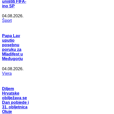
uništiti FIFA-
ino SP
04.08.2026.
Šport
Papa Lav
uputio
posebnu
poruku za
Mladifest u
Međugorju
04.08.2026.
Vjera
Diljem
Hrvatske
obilježava se
Dan pobjede i
31. obljetnica
Oluje