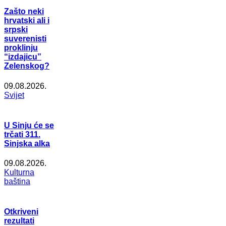
Zašto neki
hrvatski ali i
srpski
suverenisti
proklinju
“izdajicu”
Zelenskog?
09.08.2026.
Svijet
U Sinju će se
trčati 311.
Sinjska alka
09.08.2026.
Kulturna
baština
Otkriveni
rezultati