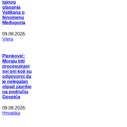
tajnog
glasanja
Vatikana o
fenomenu
Međugorja
09.08.2026.
Vjera
Plenković:
Moraju biti
procesuirani
svi oni koji su
odgovorni da
je nelegalan
otpad završio
na području
Gospića
09.08.2026.
Hrvatska