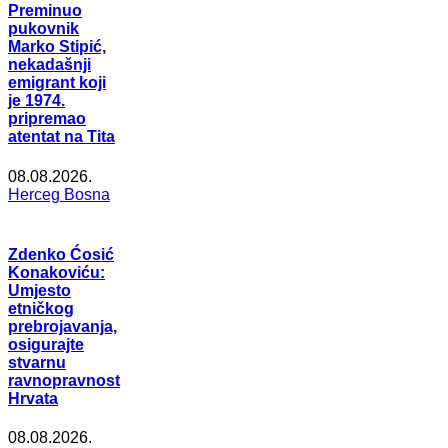
Preminuo
pukovnik
Marko Stipić,
nekadašnji
emigrant koji
je 1974.
pripremao
atentat na Tita
08.08.2026.
Herceg Bosna
Zdenko Ćosić
Konakoviću:
Umjesto
etničkog
prebrojavanja,
osigurajte
stvarnu
ravnopravnost
Hrvata
08.08.2026.