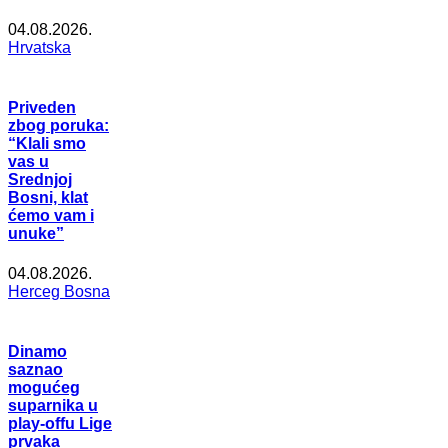
04.08.2026.
Hrvatska
Priveden
zbog poruka:
“Klali smo
vas u
Srednjoj
Bosni, klat
ćemo vam i
unuke”
04.08.2026.
Herceg Bosna
Dinamo
saznao
mogućeg
suparnika u
play-offu Lige
prvaka