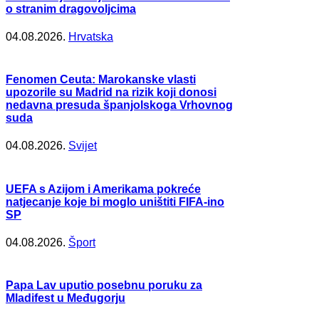
o stranim dragovoljcima
04.08.2026.
Hrvatska
Fenomen Ceuta: Marokanske vlasti
upozorile su Madrid na rizik koji donosi
nedavna presuda španjolskoga Vrhovnog
suda
04.08.2026.
Svijet
UEFA s Azijom i Amerikama pokreće
natjecanje koje bi moglo uništiti FIFA-ino
SP
04.08.2026.
Šport
Papa Lav uputio posebnu poruku za
Mladifest u Međugorju