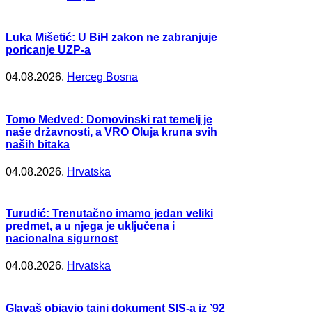
Luka Mišetić: U BiH zakon ne zabranjuje
poricanje UZP-a
04.08.2026.
Herceg Bosna
Tomo Medved: Domovinski rat temelj je
naše državnosti, a VRO Oluja kruna svih
naših bitaka
04.08.2026.
Hrvatska
Turudić: Trenutačno imamo jedan veliki
predmet, a u njega je uključena i
nacionalna sigurnost
04.08.2026.
Hrvatska
Glavaš objavio tajni dokument SIS-a iz ’92