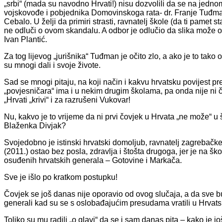
„srbi“ (mada su navodno Hrvati!) nisu dozvolili da se na jedno
vojskovođe i pobjednika Domovinskoga rata- dr. Franje Tuđman
Cebalo. U želji da primiri strasti, ravnatelj škole (da ti pamet s
ne odluči o ovom skandalu. A odbor je odlučio da slika može os
Ivan Plantić.
Za tog lijevog „jurišnika“ Tuđman je očito zlo, a ako je to tako on
su mnogi dali i svoje živote.
Sad se mnogi pitaju, na koji način i kakvu hrvatsku povijest p
„povjesničara“ ima i u nekim drugim školama, pa onda nije ni čud
„Hrvati „krivi“ i za razrušeni Vukovar!
Nu, kakvo je to vrijeme da ni prvi čovjek u Hrvata „ne može“ u šk
Blaženka Divjak?
Svojedobno je istinski hrvatski domoljub, ravnatelj zagrebačk
(2011.) ostao bez posla, zdravlja i štošta drugoga, jer je na š
osuđenih hrvatskih generala – Gotovine i Markača.
Sve je išlo po kratkom postupku!
Čovjek se još danas nije oporavio od ovog slučaja, a da sve bu
generali kad su se s oslobađajućim presudama vratili u Hrvats
Toliko su mu radili „o glavi“ da se i sam danas pita – kako je jo