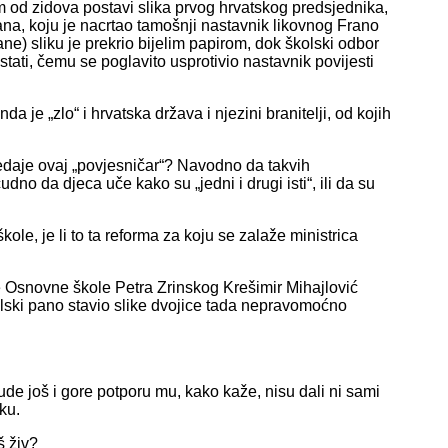
m od zidova postavi slika prvog hrvatskog predsjednika,
a, koju je nacrtao tamošnji nastavnik likovnog Frano
tane) sliku je prekrio bijelim papirom, dok školski odbor
tati, čemu se poglavito usprotivio nastavnik povijesti
da je „zlo“ i hrvatska država i njezini branitelji, od kojih
redaje ovaj „povjesničar“? Navodno da takvih
no da djeca uče kako su „jedni i drugi isti“, ili da su
ole, je li to ta reforma za koju se zalaže ministrica
e Osnovne škole Petra Zrinskog Krešimir Mihajlović
kolski pano stavio slike dvojice tada nepravomoćno
de još i gore potporu mu, kako kaže, nisu dali ni sami
ku.
š živ?