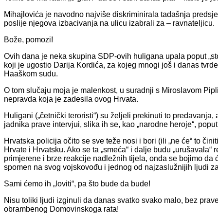
Mihajlovića je navodno najviše diskriminirala tadašnja preds
poslije njegova izbacivanja na ulicu izabrali za – ravnateljicu.
Bože, pomozi!
Ovih dana je neka skupina SDP-ovih huligana upala poput „st
koji je ugostio Darija Kordića, za kojeg mnogi još i danas tvr
Haaškom sudu.
O tom slučaju moja je malenkost, u suradnji s Miroslavom Piplic
nepravda koja je zadesila ovog Hrvata.
Huligani („četnički teroristi“) su željeli prekinuti to predavanja
jadnika prave intervjui, slika ih se, kao „narodne heroje“, pop
Hrvatska policija očito se sve teže nosi i bori (ili „ne će“ to či
Hrvate i Hrvatsku. Ako se ta „smeća“ i dalje budu „urušavala“
primjerene i brze reakcije nadležnih tijela, onda se bojimo da će
spomen na svog vojskovođu i jednog od najzaslužnijih ljudi za
Sami ćemo ih „loviti“, pa što bude da bude!
Nisu toliki ljudi izginuli da danas svatko svako malo, bez pr
obrambenog Domovinskoga rata!