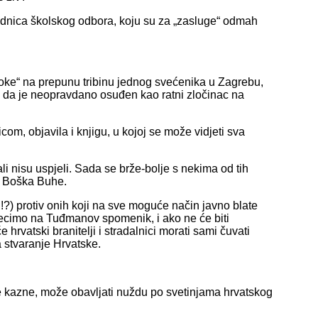
jednica školskog odbora, koju su za „zasluge“ odmah
oke“ na prepunu tribinu jednog svećenika u Zagrebu,
de da je neopravdano osuđen kao ratni zločinac na
om, objavila i knjigu, u kojoj se može vidjeti sva
, ali nisu uspjeli. Sada se brže-bolje s nekima od tih
ut Boška Buhe.
niti!?) protiv onih koji na sve moguće način javno blate
 recimo na Tuđmanov spomenik, i ako ne će biti
 hrvatski branitelji i stradalnici morati sami čuvati
 stvaranje Hrvatske.
ave kazne, može obavljati nuždu po svetinjama hrvatskog