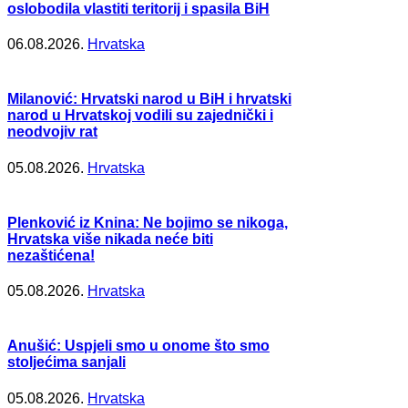
oslobodila vlastiti teritorij i spasila BiH
06.08.2026.
Hrvatska
Milanović: Hrvatski narod u BiH i hrvatski
narod u Hrvatskoj vodili su zajednički i
neodvojiv rat
05.08.2026.
Hrvatska
Plenković iz Knina: Ne bojimo se nikoga,
Hrvatska više nikada neće biti
nezaštićena!
05.08.2026.
Hrvatska
Anušić: Uspjeli smo u onome što smo
stoljećima sanjali
05.08.2026.
Hrvatska