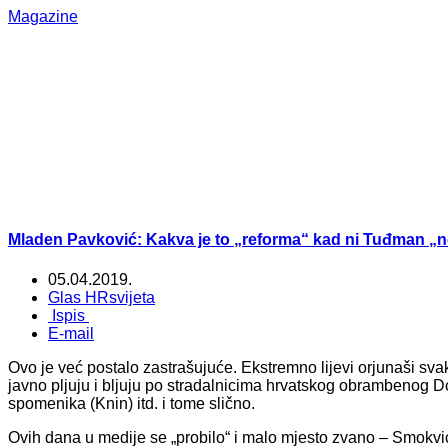
Magazine
Mladen Pavković: Kakva je to „reforma“ kad ni Tuđman „
05.04.2019.
Glas HRsvijeta
Ispis
E-mail
Ovo je već postalo zastrašujuće. Ekstremno lijevi orjunaši 
javno pljuju i bljuju po stradalnicima hrvatskog obrambenog 
spomenika (Knin) itd. i tome slično.
Ovih dana u medije se „probilo“ i malo mjesto zvano – Smokv