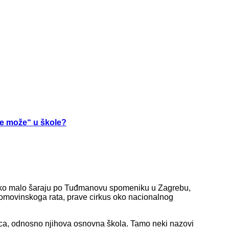
ne može“ u škole?
svako malo šaraju po Tuđmanovu spomeniku u Zagrebu,
Domovinskoga rata, prave cirkus oko nacionalnog
ica, odnosno njihova osnovna škola. Tamo neki nazovi