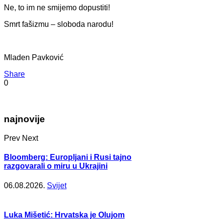
Ne, to im ne smijemo dopustiti!
Smrt fašizmu – sloboda narodu!
Mladen Pavković
Share
0
najnovije
Prev
Next
Bloomberg: Europljani i Rusi tajno
razgovarali o miru u Ukrajini
06.08.2026.
Svijet
Luka Mišetić: Hrvatska je Olujom