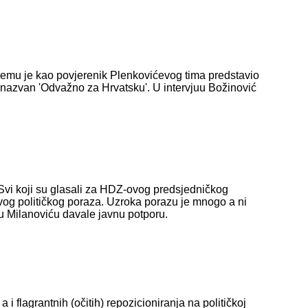
jemu je kao povjerenik Plenkovićevog tima predstavio
nazvan 'Odvažno za Hrvatsku'. U intervjuu Božinović
Svi koji su glasali za HDZ-ovog predsjedničkog
svog političkog poraza. Uzroka porazu je mnogo a ni
u Milanoviću davale javnu potporu.
 flagrantnih (očitih) repozicioniranja na političkoj