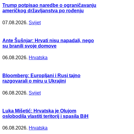
Trump potpisao naredbe o ograničavanju
američkog državljanstva po rođenju
07.08.2026.
Svijet
Ante Šušnjar: Hrvati nisu napadali, nego
su branili svoje domove
06.08.2026.
Hrvatska
Bloomberg: Europljani i Rusi tajno
razgovarali o miru u Ukrajini
06.08.2026.
Svijet
Luka Mišetić: Hrvatska je Olujom
oslobodila vlastiti teritorij i spasila BiH
06.08.2026.
Hrvatska