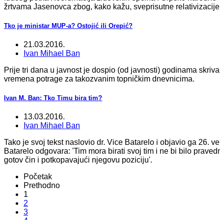
žrtvama Jasenovca zbog, kako kažu, sveprisutne relativizacije
Tko je ministar MUP-a? Ostojić ili Orepić?
21.03.2016.
Ivan Mihael Ban
Prije tri dana u javnost je dospio (od javnosti) godinama skriva
vremena potrage za takozvanim topničkim dnevnicima.
Ivan M. Ban: Tko Timu bira tim?
13.03.2016.
Ivan Mihael Ban
Tako je svoj tekst naslovio dr. Vice Batarelo i objavio ga 26. v
Batarelo odgovara: 'Tim mora birati svoj tim i ne bi bilo praved
gotov čin i potkopavajući njegovu poziciju'.
Početak
Prethodno
1
2
3