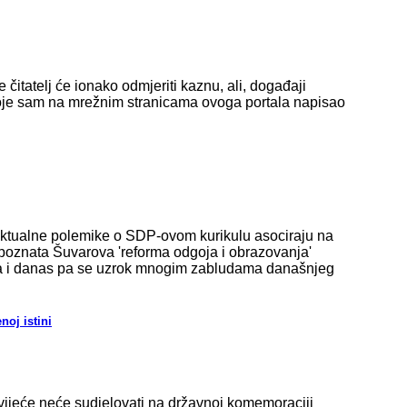
je čitatelj će ionako odmjeriti kaznu, ali, događaji
koje sam na mrežnim stranicama ovoga portala napisao
? Aktualne polemike o SDP-ovom kurikulu asociraju na
 poznata Šuvarova 'reforma odgoja i obrazovanja'
ara i danas pa se uzrok mnogim zabludama današnjeg
noj istini
vijeće neće sudjelovati na državnoj komemoraciji