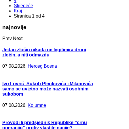
4
Slijedeće
Kraj
Stranica 1 od 4
najnovije
Prev
Next
Jedan zločin nikada ne legitimira drugi
zločin, a niti odmazdu
07.08.2026.
Herceg Bosna
Ivo Lovrić: Sukob Plenkovića i Milanovića
samo se uvjetno može nazvati osobnim
sukobom
07.08.2026.
Kolumne
Provodi li predsjednik Republike “crnu
operaciju” protiv vlastite nacije?