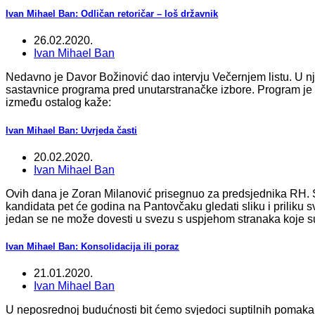
Ivan Mihael Ban: Odličan retoričar – loš državnik
26.02.2020.
Ivan Mihael Ban
Nedavno je Davor Božinović dao intervju Večernjem listu. U n
sastavnice programa pred unutarstranačke izbore. Program je 
između ostalog kaže:
Ivan Mihael Ban: Uvrjeda časti
20.02.2020.
Ivan Mihael Ban
Ovih dana je Zoran Milanović prisegnuo za predsjednika RH. 
kandidata pet će godina na Pantovčaku gledati sliku i priliku 
jedan se ne može dovesti u svezu s uspjehom stranaka koje s
Ivan Mihael Ban: Konsolidacija ili poraz
21.01.2020.
Ivan Mihael Ban
U neposrednoj budućnosti bit ćemo svjedoci suptilnih pomaka a i