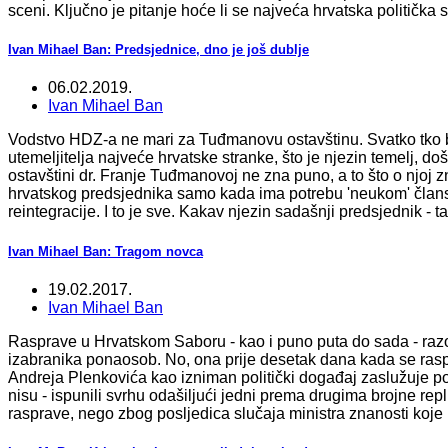
sceni. Ključno je pitanje hoće li se najveća hrvatska politička 
Ivan Mihael Ban: Predsjednice, dno je još dublje
06.02.2019.
Ivan Mihael Ban
Vodstvo HDZ-a ne mari za Tuđmanovu ostavštinu. Svatko tko bi 
utemeljitelja najveće hrvatske stranke, što je njezin temelj, d
ostavštini dr. Franje Tuđmanovoj ne zna puno, a to što o njoj 
hrvatskog predsjednika samo kada ima potrebu 'neukom' članst
reintegracije. I to je sve. Kakav njezin sadašnji predsjednik -
Ivan Mihael Ban: Tragom novca
19.02.2017.
Ivan Mihael Ban
Rasprave u Hrvatskom Saboru - kao i puno puta do sada - razotk
izabranika ponaosob. No, ona prije desetak dana kada se raspr
Andreja Plenkovića kao izniman politički događaj zaslužuje poz
nisu - ispunili svrhu odašiljući jedni prema drugima brojne re
rasprave, nego zbog posljedica slučaja ministra znanosti koje