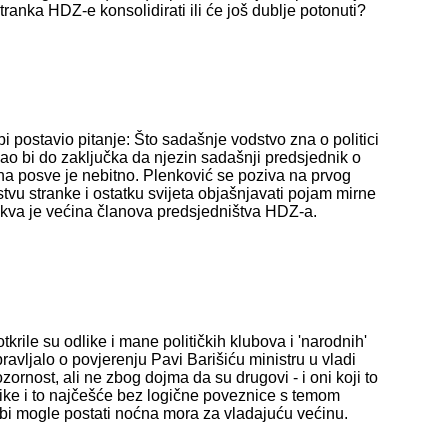
stranka HDZ-e konsolidirati ili će još dublje potonuti?
postavio pitanje: Što sadašnje vodstvo zna o politici
ošao bi do zaključka da njezin sadašnji predsjednik o
zna posve je nebitno. Plenković se poziva na prvog
vu stranke i ostatku svijeta objašnjavati pojam mirne
 takva je većina članova predsjedništva HDZ-a.
rile su odlike i mane političkih klubova i 'narodnih'
avljalo o povjerenju Pavi Barišiću ministru u vladi
ornost, ali ne zbog dojma da su drugovi - i oni koji to
plike i to najčešće bez logične poveznice s temom
 bi mogle postati noćna mora za vladajuću većinu.