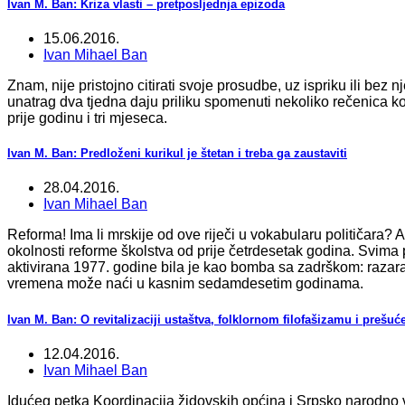
Ivan M. Ban: Kriza vlasti – pretposljednja epizoda
15.06.2016.
Ivan Mihael Ban
Znam, nije pristojno citirati svoje prosudbe, uz ispriku ili bez n
unatrag dva tjedna daju priliku spomenuti nekoliko rečenica 
prije godinu i tri mjeseca.
Ivan M. Ban: Predloženi kurikul je štetan i treba ga zaustaviti
28.04.2016.
Ivan Mihael Ban
Reforma! Ima li mrskije od ove riječi u vokabularu političara
okolnosti reforme školstva od prije četrdesetak godina. Svima
aktivirana 1977. godine bila je kao bomba sa zadrškom: raz
vremena može naći u kasnim sedamdesetim godinama
.
Ivan M. Ban: O revitalizaciji ustaštva, folklornom filofašizamu i prešuće
12.04.2016.
Ivan Mihael Ban
Idućeg petka Koordinacija židovskih općina i Srpsko narodno 