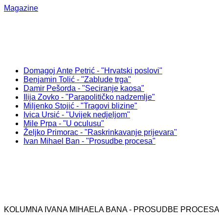
Magazine
Domagoj Ante Petrić - "Hrvatski poslovi"
Benjamin Tolić - "Zablude trga"
Damir Pešorda - "Seciranje kaosa"
Ilija Zovko - "Parapolitičko nadzemlje"
Miljenko Stojić - "Tragovi blizine"
Ivica Ursić - "Uvijek nedjeljom"
Mile Prpa - "U oculusu"
Željko Primorac - "Raskrinkavanje prijevara"
Ivan Mihael Ban - "Prosudbe procesa"
KOLUMNA IVANA MIHAELA BANA - PROSUDBE PROCES