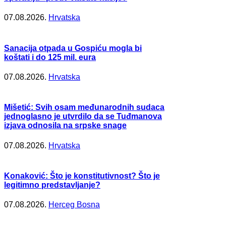
07.08.2026.
Hrvatska
Sanacija otpada u Gospiću mogla bi
koštati i do 125 mil. eura
07.08.2026.
Hrvatska
Mišetić: Svih osam međunarodnih sudaca
jednoglasno je utvrdilo da se Tuđmanova
izjava odnosila na srpske snage
07.08.2026.
Hrvatska
Konaković: Što je konstitutivnost? Što je
legitimno predstavljanje?
07.08.2026.
Herceg Bosna