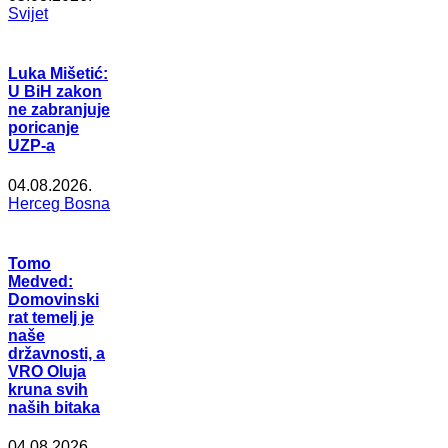
Svijet
Luka Mišetić:
U BiH zakon
ne zabranjuje
poricanje
UZP-a
04.08.2026.
Herceg Bosna
Tomo
Medved:
Domovinski
rat temelj je
naše
državnosti, a
VRO Oluja
kruna svih
naših bitaka
04.08.2026.