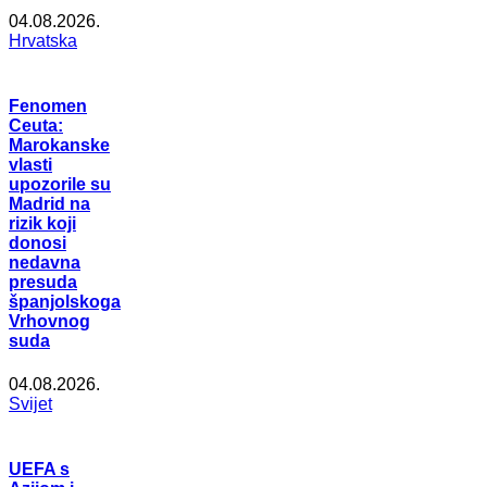
04.08.2026.
Hrvatska
Fenomen
Ceuta:
Marokanske
vlasti
upozorile su
Madrid na
rizik koji
donosi
nedavna
presuda
španjolskoga
Vrhovnog
suda
04.08.2026.
Svijet
UEFA s