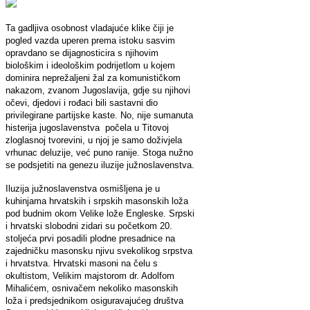
Ta gadljiva osobnost vladajuće klike čiji je
pogled vazda uperen prema istoku sasvim
opravdano se dijagnosticira s njihovim
biološkim i ideološkim podrijetlom u kojem
dominira neprežaljeni žal za komunističkom
nakazom, zvanom Jugoslavija, gdje su njihovi
očevi, djedovi i rođaci bili sastavni dio
privilegirane partijske kaste. No, nije sumanuta
histerija jugoslavenstva počela u Titovoj
zloglasnoj tvorevini, u njoj je samo doživjela
vrhunac deluzije, već puno ranije. Stoga nužno
se podsjetiti na genezu iluzije južnoslavenstva.
Iluzija južnoslavenstva osmišljena je u
kuhinjama hrvatskih i srpskih masonskih loža
pod budnim okom Velike lože Engleske. Srpski
i hrvatski slobodni zidari su početkom 20.
stoljeća prvi posadili plodne presadnice na
zajedničku masonsku njivu svekolikog srpstva
i hrvatstva. Hrvatski masoni na čelu s
okultistom, Velikim majstorom dr. Adolfom
Mihalićem, osnivačem nekoliko masonskih
loža i predsjednikom osiguravajućeg društva