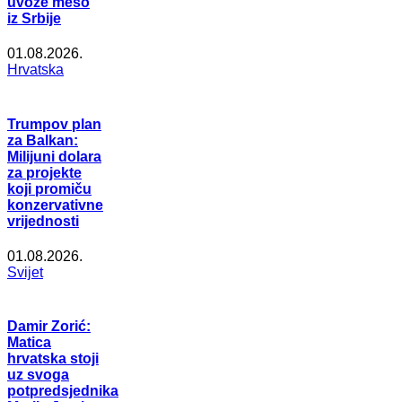
uvoze meso
iz Srbije
01.08.2026.
Hrvatska
Trumpov plan
za Balkan:
Milijuni dolara
za projekte
koji promiču
konzervativne
vrijednosti
01.08.2026.
Svijet
Damir Zorić:
Matica
hrvatska stoji
uz svoga
potpredsjednika