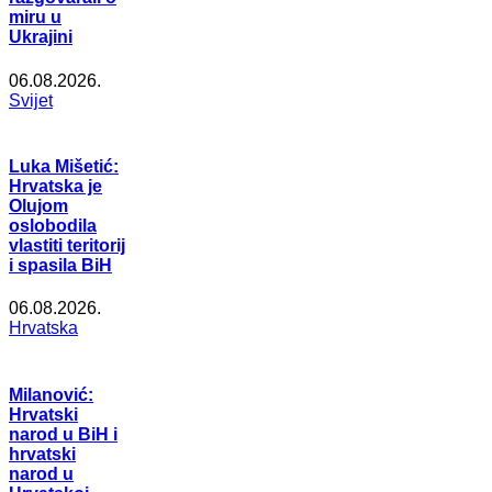
miru u
Ukrajini
06.08.2026.
Svijet
Luka Mišetić:
Hrvatska je
Olujom
oslobodila
vlastiti teritorij
i spasila BiH
06.08.2026.
Hrvatska
Milanović:
Hrvatski
narod u BiH i
hrvatski
narod u