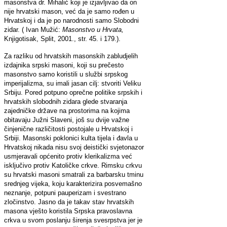
masonstva dr. Mihalić koji je izjavljivao da on
nije hrvatski mason, već da je samo rođen u
Hrvatskoj i da je po narodnosti samo Slobodni
zidar. ( Ivan Mužić:
Masonstvo u Hrvata,
Knjigotisak, Split, 2001., str. 45. i 179.).
Za razliku od hrvatskih masonskih zabludjelih
izdajnika srpski masoni, koji su prečesto
masonstvo samo koristili u službi srpskog
imperijalizma, su imali jasan cilj: stvoriti Veliku
Srbiju. Pored potpuno oprečne politike srpskih i
hrvatskih slobodnih zidara glede stvaranja
zajedničke države na prostorima na kojima
obitavaju Južni Slaveni, još su dvije važne
činjenične različitosti postojale u Hrvatskoj i
Srbiji. Masonski poklonici kulta tijela i đavla u
Hrvatskoj nikada nisu svoj deistički svjetonazor
usmjeravali općenito protiv klerikalizma već
isključivo protiv Katoličke crkve. Rimsku crkvu
su hrvatski masoni smatrali za barbarsku tminu
srednjeg vijeka, koju karakterizira posvemašno
neznanje, potpuni pauperizam i svestrano
zločinstvo. Jasno da je takav stav hrvatskih
masona vješto koristila Srpska pravoslavna
crkva u svom poslanju širenja svesrpstva jer je