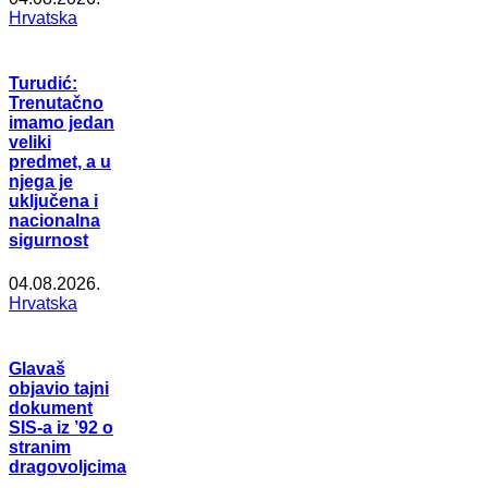
Hrvatska
Turudić:
Trenutačno
imamo jedan
veliki
predmet, a u
njega je
uključena i
nacionalna
sigurnost
04.08.2026.
Hrvatska
Glavaš
objavio tajni
dokument
SIS-a iz ’92 o
stranim
dragovoljcima