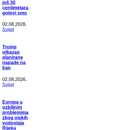
još 30
centimetara,
gotovi smo
02.08.2026.
Svijet
Trump
otkazao
planirane
napade na
Iran
02.08.2026.
Svijet
Europa u
ozbiljnim
problemima
zbog niskih
vodostaja
Rijeka