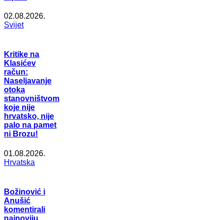
02.08.2026.
Svijet
Kritike na
Klasićev
račun:
Naseljavanje
otoka
stanovništvom
koje nije
hrvatsko, nije
palo na pamet
ni Brozu!
01.08.2026.
Hrvatska
Božinović i
Anušić
komentirali
najnoviju