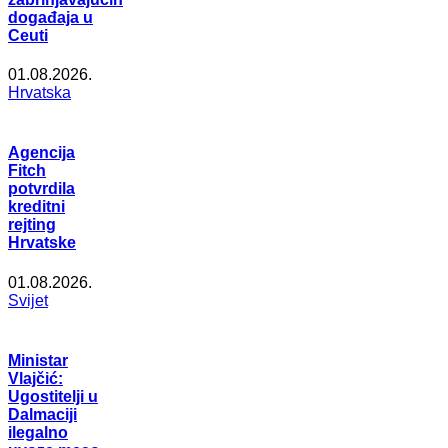
događaja u
Ceuti
01.08.2026.
Hrvatska
Agencija
Fitch
potvrdila
kreditni
rejting
Hrvatske
01.08.2026.
Svijet
Ministar
Vlajčić:
Ugostitelji u
Dalmaciji
ilegalno