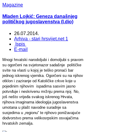
Magazine
Mladen Lojkić: Geneza današnjeg
političkog jugoslavenstva (I.dio)
26.07.2014.
Arhiva - stari hrsvijet.net 1
Ispis
E-mail
Mnogi hrvatski narodoljubi i domoljubi s pravom
su ogorčeni na svjetonazor sadašnje političke
svite na vlasti u kojoj je teško pronaći bar
jednog iskrenog vjernika. Ogorčeni su na njihov
otklon i zaziranje od Katoličke crkve koje u
pojedinim njihovim ispadima sasvim jasno
potvrđuje i neskrivenu mržnju prema njoj. No,
još nešto vrijeđa svakog iskrenog Hrvata,
njihova imaginarna ideologija jugoslavenstva
umotana u plašt navodne suradnje sa
susjedima u „regionu“ te njihovo ponižavajuće
dodvorstvo prema velikosrpskim osvajačima
hrvatskih zemalja.