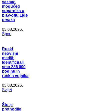
saznao
mogućeg
suparnika u
play-offu Lige
prvaka
03.08.2026.
Šport
Ruski
neovisni
mediji:
Identificirali
smo 236.000
poginulih
ruskih vojnika
03.08.2026.
Svijet
Što je
prethodilo