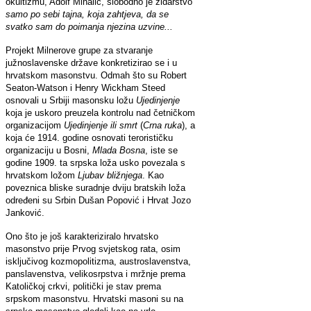
okultizmu, Adolf Mihalić, slobodno je zidarstvo
samo po sebi tajna, koja zahtjeva, da se
svatko sam do poimanja njezina uzvine...
Projekt Milnerove grupe
za stvaranje
južnoslavenske države konkretizirao se i u
hrvatskom masonstvu. Odmah što su Robert
Seaton-Watson i Henry Wickham Steed
osnovali u Srbiji masonsku ložu
Ujedinjenje
koja je uskoro preuzela kontrolu nad četničkom
organizacijom
Ujedinjenje ili smrt
(
Crna ruka
), a
koja će 1914. godine osnovati terorističku
organizaciju u Bosni,
Mlada Bosna
, iste se
godine 1909. ta srpska loža usko povezala s
hrvatskom ložom
Ljubav bližnjega
.
Kao
poveznica bliske suradnje dviju bratskih loža
određeni su Srbin Dušan Popović i Hrvat Jozo
Janković.
Ono što je još karakteriziralo hrvatsko
masonstvo prije Prvog svjetskog rata, osim
isključivog kozmopolitizma, austroslavenstva,
panslavenstva, velikosrpstva i mržnje prema
Katoličkoj crkvi, politički je stav prema
srpskom masonstvu. Hrvatski masoni su na