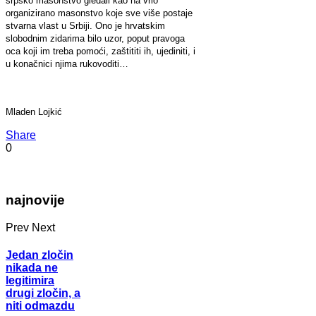
srpsko masonstvo gledali kao na vrlo
organizirano masonstvo koje sve više postaje
stvarna vlast u Srbiji. Ono je hrvatskim
slobodnim zidarima bilo uzor, poput pravoga
oca koji im treba pomoći, zaštititi ih, ujediniti, i
u konačnici njima rukovoditi…
Mladen Lojkić
Share
0
najnovije
Prev
Next
Jedan zločin
nikada ne
legitimira
drugi zločin, a
niti odmazdu