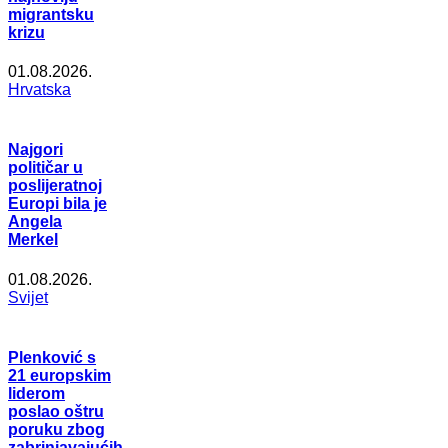
migrantsku
krizu
01.08.2026.
Hrvatska
Najgori
političar u
poslijeratnoj
Europi bila je
Angela
Merkel
01.08.2026.
Svijet
Plenković s
21 europskim
liderom
poslao oštru
poruku zbog
zabrinjavajućih