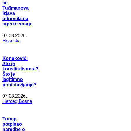
se
Tuđmanova
izjava
odnosila na
srpske snage
07.08.2026.
Hrvatska
Konaković:
Što je
konstitutivnost?
Što je
legitimno
predstavljanje?
07.08.2026.
Herceg Bosna
Trump
potpisao
naredbe o