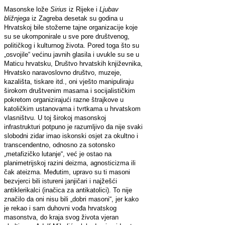
Masonske lože
Sirius
iz Rijeke i
Ljubav
bližnjega
iz Zagreba desetak su godina u
Hrvatskoj bile stožerne tajne organizacije koje
su se ukomponirale u sve pore društvenog,
političkog i kulturnog života. Pored toga što su
„osvojile“ većinu javnih glasila i uvukle su se u
Maticu hrvatsku, Društvo
hrvatskih književnika,
Hrvatsko naravoslovno društvo, muzeje,
kazališta, tiskare itd., oni vješto manipuliraju
širokom društvenim masama i socijalističkim
pokretom organizirajući razne štrajkove u
katoličkim ustanovama i tvrtkama u hrvatskom
vlasništvu. U toj širokoj masonskoj
infrastrukturi potpuno je razumljivo da nije svaki
slobodni zidar imao iskonski osjet za okultno i
transcendentno, odnosno za sotonsko
„metafizičko lutanje“, već je ostao na
planimetrijskoj razini deizma, agnosticizma ili
čak ateizma. Međutim, upravo su ti masoni
bezvjerci bili istureni janjičari i najžešći
antiklerikalci (inačica za antikatolici). To nije
značilo da oni nisu bili „dobri masoni“, jer kako
je rekao i sam duhovni vođa hrvatskog
masonstva, do kraja svog života vjeran