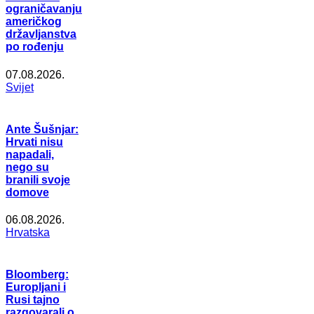
ograničavanju
američkog
državljanstva
po rođenju
07.08.2026.
Svijet
Ante Šušnjar:
Hrvati nisu
napadali,
nego su
branili svoje
domove
06.08.2026.
Hrvatska
Bloomberg:
Europljani i
Rusi tajno
razgovarali o