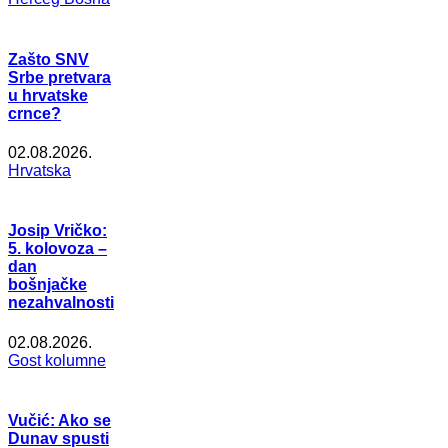
Zašto SNV
Srbe pretvara
u hrvatske
crnce?
02.08.2026.
Hrvatska
Josip Vričko:
5. kolovoza –
dan
bošnjačke
nezahvalnosti
02.08.2026.
Gost kolumne
Vučić: Ako se
Dunav spusti