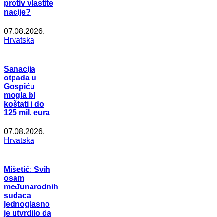
protiv vlastite
nacije?
07.08.2026.
Hrvatska
Sanacija
otpada u
Gospiću
mogla bi
koštati i do
125 mil. eura
07.08.2026.
Hrvatska
Mišetić: Svih
osam
međunarodnih
sudaca
jednoglasno
je utvrdilo da