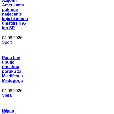
Azijom i
Amerikama
pokreće
natjecanje
koje bi moglo
uništiti FIFA-
ino SP
04.08.2026.
Šport
Papa Lav
uputio
posebnu
poruku za
Mladifest u
Međugorju
04.08.2026.
Vjera
Diljem