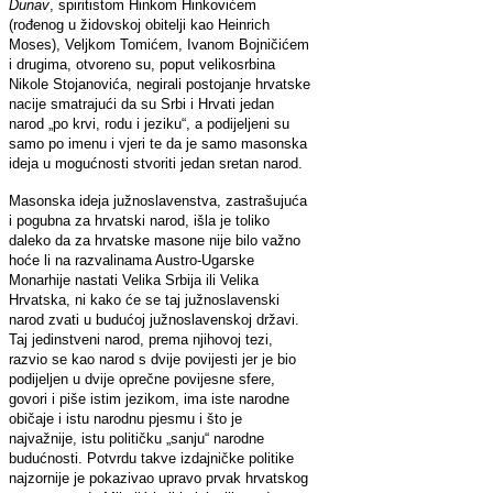
Dunav
, spiritistom Hinkom Hinkovićem
(rođenog u židovskoj obitelji kao Heinrich
Moses), Veljkom Tomićem, Ivanom Bojničićem
i drugima, otvoreno su, poput velikosrbina
Nikole Stojanovića, negirali postojanje hrvatske
nacije smatrajući da su Srbi i Hrvati jedan
narod „po krvi, rodu i jeziku“, a podijeljeni su
samo po imenu i vjeri te da je samo masonska
ideja u mogućnosti stvoriti jedan sretan narod.
Masonska ideja južnoslavenstva, zastrašujuća
i pogubna za hrvatski narod, išla je toliko
daleko da za hrvatske masone nije bilo važno
hoće li na razvalinama Austro-Ugarske
Monarhije nastati Velika Srbija ili Velika
Hrvatska, ni kako će se taj južnoslavenski
narod zvati u budućoj južnoslavenskoj državi.
Taj jedinstveni narod, prema njihovoj tezi,
razvio se kao narod s dvije povijesti jer je bio
podijeljen u dvije oprečne povijesne sfere,
govori i piše istim jezikom, ima iste narodne
običaje i istu narodnu pjesmu i što je
najvažnije, istu političku „sanju“ narodne
budućnosti. Potvrdu takve izdajničke politike
najzornije je pokazivao upravo prvak hrvatskog