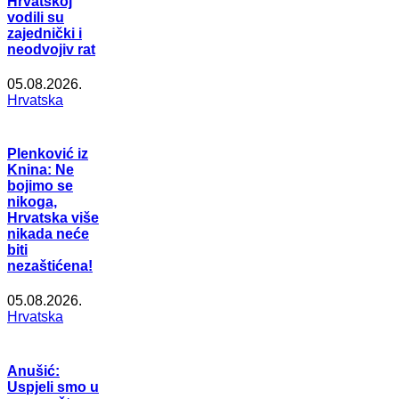
Hrvatskoj
vodili su
zajednički i
neodvojiv rat
05.08.2026.
Hrvatska
Plenković iz
Knina: Ne
bojimo se
nikoga,
Hrvatska više
nikada neće
biti
nezaštićena!
05.08.2026.
Hrvatska
Anušić:
Uspjeli smo u