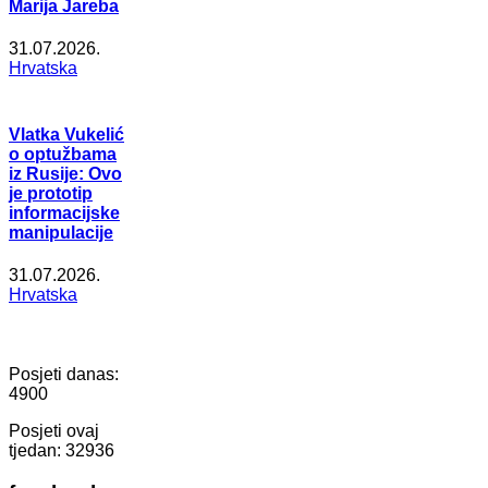
Marija Jareba
31.07.2026.
Hrvatska
Vlatka Vukelić
o optužbama
iz Rusije: Ovo
je prototip
informacijske
manipulacije
31.07.2026.
Hrvatska
Posjeti danas:
4900
Posjeti ovaj
tjedan:
32936