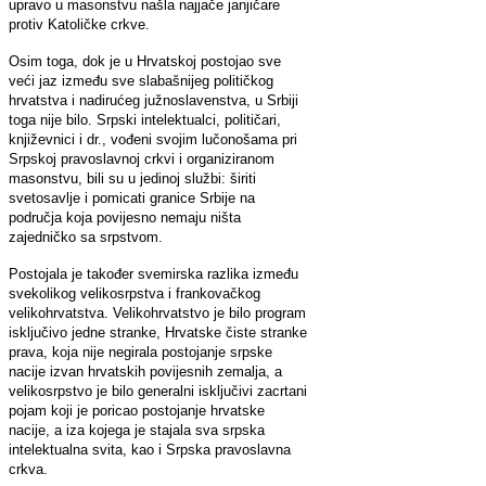
upravo u masonstvu našla najjače janjičare
protiv Katoličke crkve.
Osim toga, dok je u Hrvatskoj postojao sve
veći jaz između sve slabašnijeg političkog
hrvatstva i nadirućeg južnoslavenstva, u Srbiji
toga nije bilo. Srpski intelektualci, političari,
književnici i dr., vođeni svojim lučonošama pri
Srpskoj pravoslavnoj crkvi i organiziranom
masonstvu, bili su u jedinoj službi: širiti
svetosavlje i pomicati granice Srbije na
područja koja povijesno nemaju ništa
zajedničko sa srpstvom.
Postojala je također svemirska razlika između
svekolikog velikosrpstva i frankovačkog
velikohrvatstva. Velikohrvatstvo je bilo program
isključivo jedne stranke, Hrvatske čiste stranke
prava, koja nije negirala postojanje srpske
nacije izvan hrvatskih povijesnih zemalja, a
velikosrpstvo je bilo generalni isključivi zacrtani
pojam koji je poricao postojanje hrvatske
nacije, a iza kojega je stajala sva srpska
intelektualna svita, kao i Srpska pravoslavna
crkva.