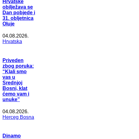
Hrvatske
obilježava se
Dan pobjede i
31. obljetnica
Oluje
04.08.2026.
Hrvatska
Priveden
zbog poruka:
“Klali smo
vas u
Srednjoj
Bosni, klat
ćemo vam i
unuke”
04.08.2026.
Herceg Bosna
Dinamo