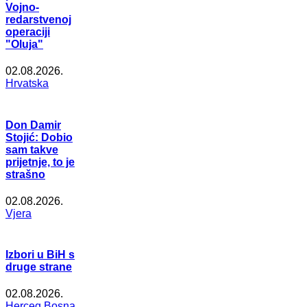
Vojno-
redarstvenoj
operaciji
"Oluja"
02.08.2026.
Hrvatska
Don Damir
Stojić: Dobio
sam takve
prijetnje, to je
strašno
02.08.2026.
Vjera
Izbori u BiH s
druge strane
02.08.2026.
Herceg Bosna