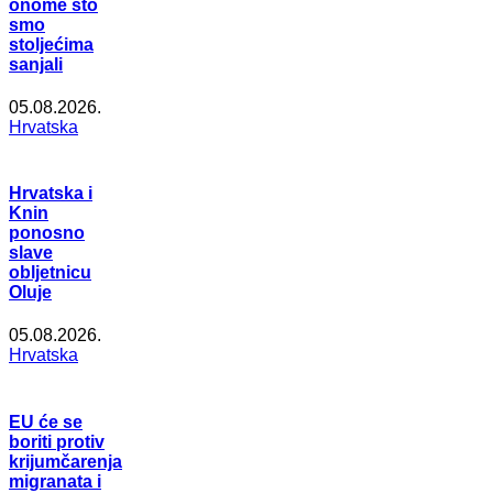
onome što
smo
stoljećima
sanjali
05.08.2026.
Hrvatska
Hrvatska i
Knin
ponosno
slave
obljetnicu
Oluje
05.08.2026.
Hrvatska
EU će se
boriti protiv
krijumčarenja
migranata i