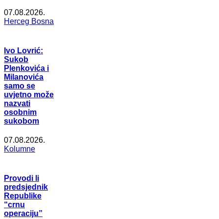
07.08.2026.
Herceg Bosna
Ivo Lovrić:
Sukob
Plenkovića i
Milanovića
samo se
uvjetno može
nazvati
osobnim
sukobom
07.08.2026.
Kolumne
Provodi li
predsjednik
Republike
“crnu
operaciju”