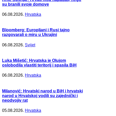
su branili svoje domove
06.08.2026.
Hrvatska
Bloomberg: Europljani i Rusi tajno
razgovarali o miru u Ukrajini
06.08.2026.
Svijet
Luka Mišetić: Hrvatska je Olujom
oslobodila vlastiti teritorij i spasila BiH
06.08.2026.
Hrvatska
Milanović: Hrvatski narod u BiH i hrvatski
narod u Hrvatskoj vodili su zajednički i
neodvojiv rat
05.08.2026.
Hrvatska