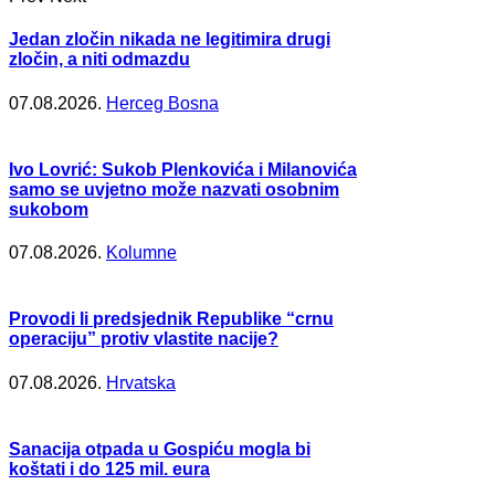
Jedan zločin nikada ne legitimira drugi
zločin, a niti odmazdu
07.08.2026.
Herceg Bosna
Ivo Lovrić: Sukob Plenkovića i Milanovića
samo se uvjetno može nazvati osobnim
sukobom
07.08.2026.
Kolumne
Provodi li predsjednik Republike “crnu
operaciju” protiv vlastite nacije?
07.08.2026.
Hrvatska
Sanacija otpada u Gospiću mogla bi
koštati i do 125 mil. eura