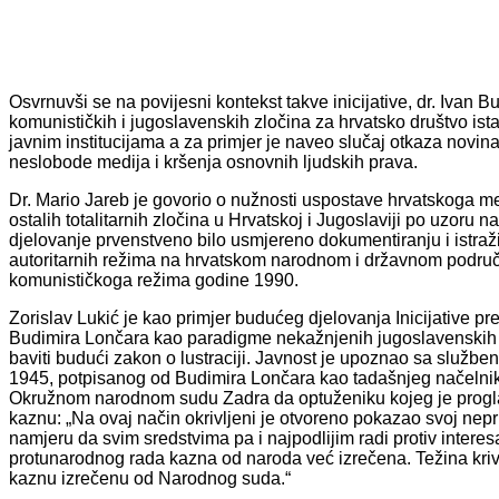
Osvrnuvši se na povijesni kontekst takve inicijative, dr. Ivan 
komunističkih i jugoslavenskih zločina za hrvatsko društvo ist
javnim institucijama a za primjer je naveo slučaj otkaza novina
neslobode medija i kršenja osnovnih ljudskih prava.
Dr. Mario Jareb je govorio o nužnosti uspostave hrvatskoga m
ostalih totalitarnih zločina u Hrvatskoj i Jugoslaviji po uzoru
djelovanje prvenstveno bilo usmjereno dokumentiranju i istraži
autoritarnih režima na hrvatskom narodnom i državnom područj
komunističkoga režima godine 1990.
Zorislav Lukić je kao primjer budućeg djelovanja Inicijative p
Budimira Lončara kao paradigme nekažnjenih jugoslavenskih ko
baviti budući zakon o lustraciji. Javnost je upoznao sa služb
1945, potpisanog od Budimira Lončara kao tadašnjeg načelnika
Okružnom narodnom sudu Zadra da optuženiku kojeg je proglas
kaznu: „Na ovaj način okrivljeni je otvoreno pokazao svoj nepri
namjeru da svim sredstvima pa i najpodlijim radi protiv interes
protunarodnog rada kazna od naroda već izrečena. Težina krivi
kaznu izrečenu od Narodnog suda.“