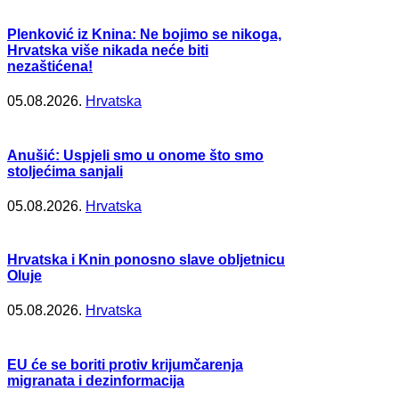
Plenković iz Knina: Ne bojimo se nikoga,
Hrvatska više nikada neće biti
nezaštićena!
05.08.2026.
Hrvatska
Anušić: Uspjeli smo u onome što smo
stoljećima sanjali
05.08.2026.
Hrvatska
Hrvatska i Knin ponosno slave obljetnicu
Oluje
05.08.2026.
Hrvatska
EU će se boriti protiv krijumčarenja
migranata i dezinformacija