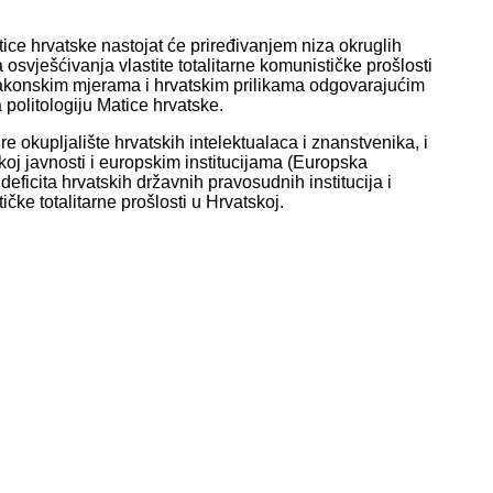
atice hrvatske nastojat će priređivanjem niza okruglih
a osvješćivanja vlastite totalitarne komunističke prošlosti
zakonskim mjerama i hrvatskim prilikama odgovarajućim
 politologiju Matice hrvatske.
ire okupljalište hrvatskih intelektualaca i znanstvenika, i
koj javnosti i europskim institucijama (Europska
deficita hrvatskih državnih pravosudnih institucija i
čke totalitarne prošlosti u Hrvatskoj.