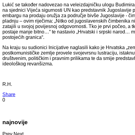
Lukić se također nadovezao na veleizdajničku ulogu Budimira
na sjednici Vijeća sigurnosti UN kao predstavnik Jugoslavije 
embargu na prodaju oružja za područje bivše Jugoslavije - či
pladnju – ovim riječima: „Nitko od jugoslavenskih čimbenika nije
zatajili u svojoj povijesnoj odgovornosti. Tko je prvi počeo, a
postaje manje bitno…“ te nastavio „Hrvatski i srpski narod… mo
postojećih granica“.
Na kraju su sudionici Inicijative naglasili kako je Hrvatska „zem
postkomunističke zemlje provele svojevrsnu lustraciju, istaknuv
društvenim, političkim i pravnim prilikama te da smije predstavljat
ideološkog revanšizma.
R.H.
Share
0
najnovije
Prev
Next