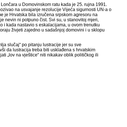
 Lončara u Domovinskom ratu kada je 25. rujna 1991.
pozivao na usvajanje rezolucije Vijeća sigurnosti UN-a o
me je Hrvatska bila izručena srpskom agresoru na
 nevin ni potpuno čist. Svi su, u stanovitoj mjeri,
 tko i kada nastavio s eskalacijama, u ovom trenutku
raju živjeti zajedno u sadašnjoj domovini i u sklopu
lja slučaj“ po pitanju lustracije jer su sve
ši da lustracija treba biti usklađena s hrvatskim
i „lov na vještice“ niti nikakav oblik političkog ili