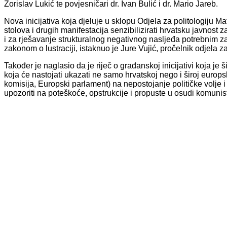
Zorislav Lukić te povjesničari dr. Ivan Bulić i dr. Mario Jareb.
Nova inicijativa koja djeluje u sklopu Odjela za politologiju M
stolova i drugih manifestacija senzibilizirati hrvatsku javnost z
i za rješavanje strukturalnog negativnog nasljeđa potrebnim 
zakonom o lustraciji, istaknuo je Jure Vujić, pročelnik odjela za
Također je naglasio da je riječ o građanskoj inicijativi koja je š
koja će nastojati ukazati ne samo hrvatskoj nego i široj europs
komisija, Europski parlament) na nepostojanje političke volje i 
upozoriti na poteškoće, opstrukcije i propuste u osudi komunisti