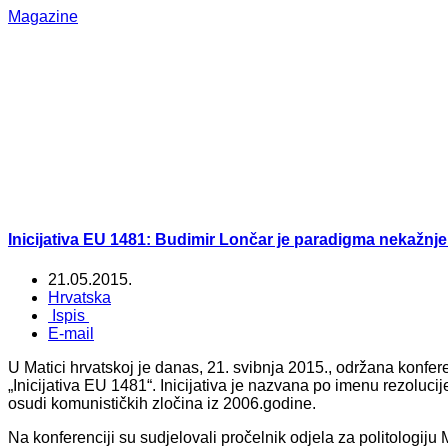
Magazine
Inicijativa EU 1481: Budimir Lončar je paradigma nekažnj
21.05.2015.
Hrvatska
Ispis
E-mail
U Matici hrvatskoj je danas, 21. svibnja 2015., održana konfer
„Inicijativa EU 1481“. Inicijativa je nazvana po imenu rezoluc
osudi komunističkih zločina iz 2006.godine.
Na konferenciji su sudjelovali pročelnik odjela za politologiju 