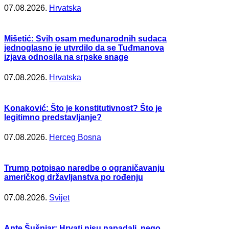
07.08.2026.
Hrvatska
Mišetić: Svih osam međunarodnih sudaca
jednoglasno je utvrdilo da se Tuđmanova
izjava odnosila na srpske snage
07.08.2026.
Hrvatska
Konaković: Što je konstitutivnost? Što je
legitimno predstavljanje?
07.08.2026.
Herceg Bosna
Trump potpisao naredbe o ograničavanju
američkog državljanstva po rođenju
07.08.2026.
Svijet
Ante Šušnjar: Hrvati nisu napadali, nego