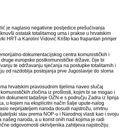
Bulić je naglasio negativne posljedice prešućivanja
aknuvši ostatak totalitarnog uma i prakse u hrvatskim
rki HRT-a Karolini Vidović Krišto kao frapantan primjer
emorijalno-dokumentacijskog centra komunističkih i
 na druge europske postkomunističke države, čije bi
vanju te održavanju sjećanja na postupke totalitarnih i
u od razdoblja postojanja prve Jugoslavije do sloma
rema hrvatskim pravosudnim tijelima naveo slučaj
munističkih zločina iz prošlosti, kojim bi se mogao i
enim dokument tadašnje OZN-e s području Zadra iz lipnja
, u kojem na eksplicitni način šalje upute-nalog
io neprijateljem naroda dosudi najstrožu, smrtnu
jateljski stav prema NOP-u i Narodnoj vlasti kao i svoju
a našeg naroda, a u korist onih nad kojima je radi
čne odgovornosti okrivljenika zahtijeva najstrožiju