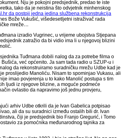
okument. Nju je pokojni predsjednik, predao te iste
retka, tako da je neistina što odvjetnik minhenskog
al.hr da postoji jedna jedina službena rekonstrukcija
lines Bože Vukušić, višedesetljetni istraživač rada
adničke mreže…
Tuđmana izradio Vugrinec, u vrijeme ubojstva Stjepana
sjednik zatražio da bi vidio ima li u njegovoj blizini
nolić.
dsjednika Tuđmana dobili nalog da za potrebe filma o
o Bušića, već općenito. Ja sam tada radio u SZUP-u i
o nalog da rekonstruiramo suradničku mrežu Udbe kad je
 je proslijedio Manoliću. Nisam to spominjao Vukasu, ali
nije imao povjerenja u to kako Manolić postupa s tim
h ljudi iz njegove blizine, a moguće podmeće
 način ovlastio da napravimo još jednu provjeru,
ući arhiv Udbe otkrili da je Ivan Gabelica potpisao
ao, ali da su suradnici između ostalih bili dr. Ivan
stva, čiji je predsjednik bio Franjo Gregurić, i Tomo
 postavio za pomoćnika međunarodnog tajnika za