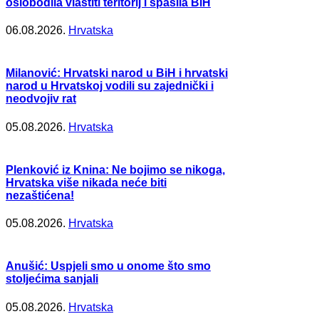
oslobodila vlastiti teritorij i spasila BiH
06.08.2026.
Hrvatska
Milanović: Hrvatski narod u BiH i hrvatski
narod u Hrvatskoj vodili su zajednički i
neodvojiv rat
05.08.2026.
Hrvatska
Plenković iz Knina: Ne bojimo se nikoga,
Hrvatska više nikada neće biti
nezaštićena!
05.08.2026.
Hrvatska
Anušić: Uspjeli smo u onome što smo
stoljećima sanjali
05.08.2026.
Hrvatska