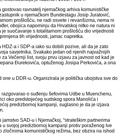
ista gostovao ravnatelj njemačkog arhiva komunističke
 zastupnik u njemačkom Bundestagu Josip Juratović,
litarnom prošlošću, ne radi osvete i revanšizma, nema ni
ođer, obojica napominju da Hrvatskoj nitko ne natura ni
i da je suočavanje s totalitarnom prošlošću dio vrijednosti
 primjena tih vrijednosti, jamac napretka.
ka HDZ-a i SDP-a iako su dobili pozive, ali da je zato
svoja savjetnika. Svakako jedan od njenih najvažnijih
 za Večernji list, svoju prvu izjavu za javnost od kad je
tjepana Đurekovića, optuženog Josipa Perkovića, a ona
od one u DDR-u. Organizirala je politička ubojstva sve do
ana razgovarao o suđenju šefovima Udbe u Muenchenu,
vici oko predstojećeg sudskog spora Manolića i
jećoj predizbornoj kampanji, suglasno je da je izjava
m.
o jamstvo SAD-u i Njemačkoj, “strateškim partnerima
la u svojoj predizbornoj kampanji protiv poraženog Ive
 o zločinima komunističkog režima, bez obzira na ishod