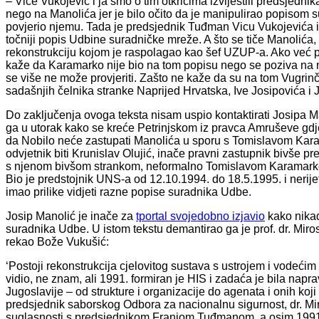
– Vice Vukojević i ja smo o tim otkrićima izvijestili predsjednik
nego na Manolića jer je bilo očito da je manipulirao popisom 
povjerio njemu. Tada je predsjednik Tuđman Vicu Vukojevića i
točniji popis Udbine suradničke mreže. A što se tiče Manolića
rekonstrukciju kojom je raspolagao kao šef UZUP-a. Ako već 
kaže da Karamarko nije bio na tom popisu nego se poziva na
se više ne može provjeriti. Zašto ne kaže da su na tom Vug
sadašnjih čelnika stranke Naprijed Hrvatska, Ive Josipovića i 
Do zaključenja ovoga teksta nisam uspio kontaktirati Josipa 
ga u utorak kako se kreće Petrinjskom iz pravca Amruševe gdje
da Nobilo neće zastupati Manolića u sporu s Tomislavom Kar
odvjetnik biti Krunislav Olujić, inače pravni zastupnik bivše 
s njenom bivšom strankom, neformalno Tomislavom Karamarkom.
Bio je predstojnik UNS-a od 12.10.1994. do 18.5.1995. i nerijet
imao prilike vidjeti razne popise suradnika Udbe.
Josip Manolić je inače za
tportal svojedobno izjavio
kako nikad
suradnika Udbe. U istom tekstu demantirao ga je prof. dr. Miros
rekao Bože Vukušić:
‘Postoji rekonstrukcija cjelovitog sustava s ustrojem i vodeći
vidio, ne znam, ali 1991. formiran je HIS i zadaća je bila napr
Jugoslavije – od strukture i organizacije do agenata i onih koji su
predsjednik saborskog Odbora za nacionalnu sigurnost, dr. M
suglasnosti s predsjednikom Franjom Tuđmanom, a osim 1991, r