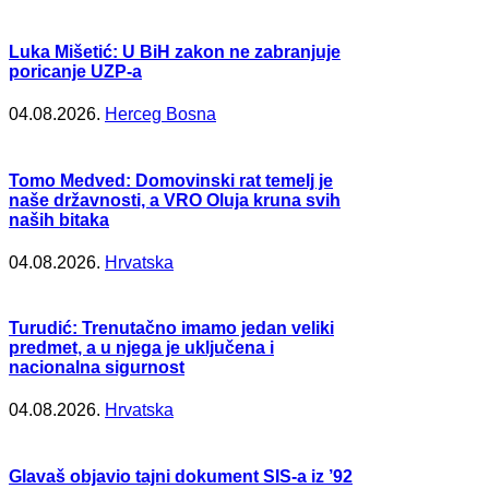
Luka Mišetić: U BiH zakon ne zabranjuje
poricanje UZP-a
04.08.2026.
Herceg Bosna
Tomo Medved: Domovinski rat temelj je
naše državnosti, a VRO Oluja kruna svih
naših bitaka
04.08.2026.
Hrvatska
Turudić: Trenutačno imamo jedan veliki
predmet, a u njega je uključena i
nacionalna sigurnost
04.08.2026.
Hrvatska
Glavaš objavio tajni dokument SIS-a iz ’92