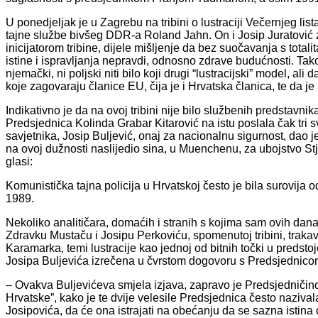
U ponedjeljak je u Zagrebu na tribini o lustraciji Večernjeg l
tajne službe bivšeg DDR-a Roland Jahn. On i Josip Juratović
inicijatorom tribine, dijele mišljenje da bez suočavanja s tota
istine i ispravljanja nepravdi, odnosno zdrave budućnosti. Tak
njemački, ni poljski niti bilo koji drugi “lustracijski” model, al
koje zagovaraju članice EU, čija je i Hrvatska članica, te da je
Indikativno je da na ovoj tribini nije bilo službenih predstavni
Predsjednica Kolinda Grabar Kitarović na istu poslala čak tri 
savjetnika, Josip Buljević, onaj za nacionalnu sigurnost, dao je
na ovoj dužnosti naslijedio sina, u Muenchenu, za ubojstvo S
glasi:
Komunistička tajna policija u Hrvatskoj često je bila surovija 
1989.
Nekoliko analitičara, domaćih i stranih s kojima sam ovih d
Zdravku Mustaču i Josipu Perkoviću, spomenutoj tribini, traka
Karamarka, temi lustracije kao jednoj od bitnih točki u predsto
Josipa Buljevića izrečena u čvrstom dogovoru s Predsjednico
– Ovakva Buljevićeva smjela izjava, zapravo je Predsjedničin
Hrvatske”, kako je te dvije velesile Predsjednica često naziva
Josipovića, da će ona istrajati na obećanju da se sazna istina