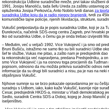
rekonstrukcija Udbine suradničke mreže, prvi takav službeni d
1991. Josipu Manoliću, tada šefu Ureda za zaštitu ustavnog po
optuženika Josipa Perkovića, Anto Nobilo tvrdi danas
za tport
suradnika Udbe koju da je radio njegov branjenik
, tvrdi za 45
komunističke tajne policije, njenih likvidacija, strukture, sur
Vukušić pretpostavlja da je popis suradnika Udbe, koji je za 
Đurekovića, načelnik SDS-ovog centra Zagreb, prvi hrvatski pred
tko od suradnika Udbe, o čemu ga je onda trebao izvijestiti Ma
– Međutim, već u veljači 1992. Vice Vukojević i ja smo od pre
Bruni Bušiću, istražimo ne samo tko su bili suradnici Udbe ok
šef te službe, Vukas me pitao, a zašto nam je predsjednik da
ta rekonstrukcija već napravljena, predana Predsjedniku, a on
smo Vice Vukojević i ja na osnovu toga procijenili da Tuđman 
popisom, odnosno da mu možda prikriva suradnički odnos neki
informacije da su drugi bili suradnici a nisu, pa je nas na neki
objašnjava Vukušić.
Njihove sumnje su se brzo pokazale opravdanima jer su češljaj
suradnju s Udbom, iako, kako kaže Vukušić, kasnije nije surađiv
Cesar, predsjednik HKDS-a, ministar u Vladi demokratskog jedin
Sedlo, suradnik Centra SDS-a Doboj, kojeg je Josip Manolić
iseljeništvo.