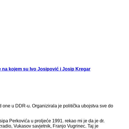
na kojem su Ivo Josipović i Josip Kregar
od one u DDR-u. Organizirala je politička ubojstva sve do
ipa Perkovića u proljeće 1991. rekao mi je da je dr.
radio, Vukasov savjetnik, Franjo Vugrinec. Taj je