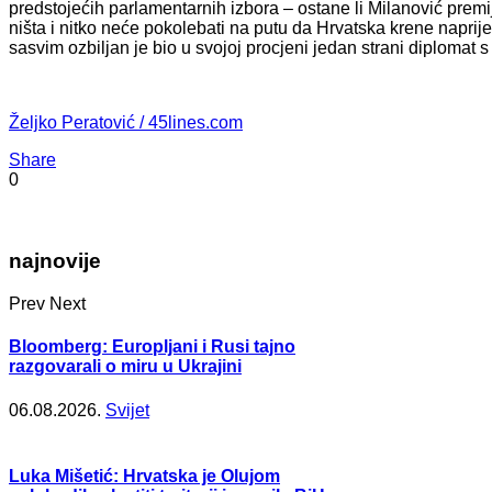
predstojećih parlamentarnih izbora – ostane li Milanović premi
ništa i nitko neće pokolebati na putu da Hrvatska krene naprijed 
sasvim ozbiljan je bio u svojoj procjeni jedan strani diplomat 
Željko Peratović / 45lines.com
Share
0
najnovije
Prev
Next
Bloomberg: Europljani i Rusi tajno
razgovarali o miru u Ukrajini
06.08.2026.
Svijet
Luka Mišetić: Hrvatska je Olujom