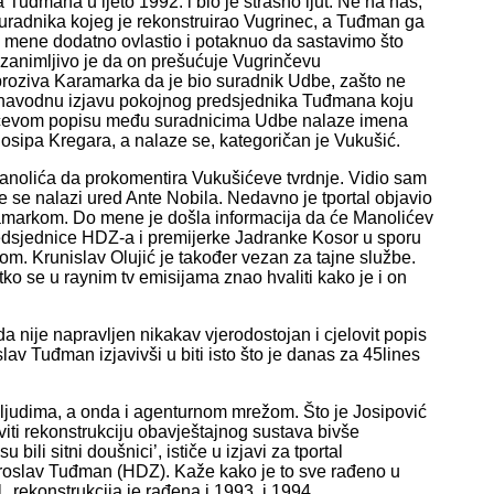
a Tuđmana u ljeto 1992. i bio je strašno ljut. Ne na nas,
suradnika kojeg je rekonstruirao Vugrinec, a Tuđman ga
 mene dodatno ovlastio i potaknuo da sastavimo što
, zanimljivo je da on prešućuje Vugrinčevu
proziva Karamarka da je bio suradnik Udbe, zašto ne
 navodnu izjavu pokojnog predsjednika Tuđmana koju
rinčevom popisu među suradnicima Udbe nalaze imena
Josipa Kregara, a nalaze se, kategoričan je Vukušić.
Manolića da prokomentira Vukušićeve tvrdnje. Vidio sam
 se nalazi ured Ante Nobila. Nedavno je tportal objavio
amarkom. Do mene je došla informacija da će Manolićev
predsjednice HDZ-a i premijerke Jadranke Kosor u sporu
 Krunislav Olujić je također vezan za tajne službe.
ko se u raynim tv emisijama znao hvaliti kako je i on
a nije napravljen nikakav vjerodostojan i cjelovit popis
lav Tuđman izjavivši u biti isto što je danas za 45lines
m ljudima, a onda i agenturnom mrežom. Što je Josipović
aviti rekonstrukciju obavještajnog sustava bivše
 bili sitni doušnici’, ističe u izjavi za tportal
iroslav Tuđman (HDZ). Kaže kako je to sve rađeno u
ekonstrukcija je rađena i 1993. i 1994.